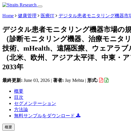
Home
健康管理
医療IT
デジタル患者モニタリング機器市
デジタル患者モニタリング機器市場の
（診断モニタリング機器、治療モニタ
技術、mHealth、遠隔医療、ウェア
（北米、欧州、アジア太平洋、中東・アフ
2033年
最終更新:
June 03, 2026
|
著者:
Jay Mehta
|
形式:
概要
目次
セグメンテーション
方法論
無料サンプルをダウンロード
概要