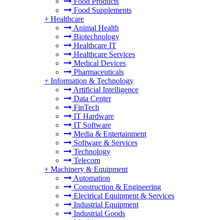
Food Products
Food Supplements
+
Healthcare
Animal Health
Biotechnology
Healthcare IT
Healthcare Services
Medical Devices
Pharmaceuticals
+
Information & Technology
Artificial Intelligence
Data Center
FinTech
IT Hardware
IT Software
Media & Entertainment
Software & Services
Technology
Telecom
+
Machinery & Equipment
Automation
Construction & Engineering
Electrical Equipment & Services
Industrial Equipment
Industrial Goods