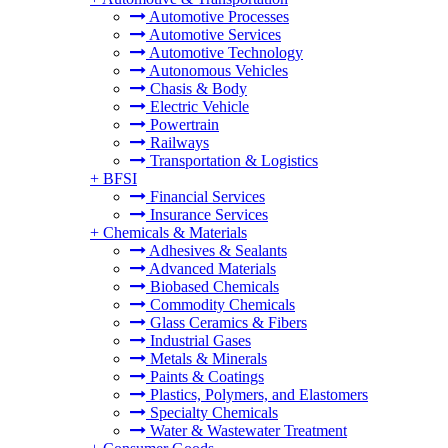
Automotive Processes
Automotive Services
Automotive Technology
Autonomous Vehicles
Chasis & Body
Electric Vehicle
Powertrain
Railways
Transportation & Logistics
+
BFSI
Financial Services
Insurance Services
+
Chemicals & Materials
Adhesives & Sealants
Advanced Materials
Biobased Chemicals
Commodity Chemicals
Glass Ceramics & Fibers
Industrial Gases
Metals & Minerals
Paints & Coatings
Plastics, Polymers, and Elastomers
Specialty Chemicals
Water & Wastewater Treatment