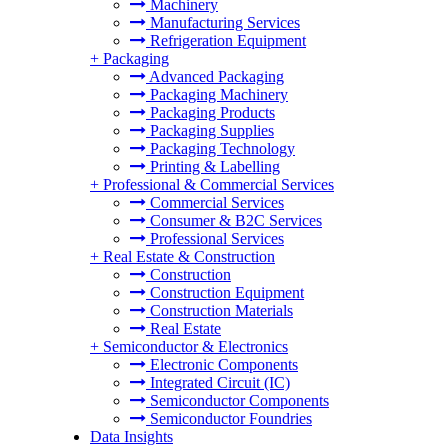
Machinery
Manufacturing Services
Refrigeration Equipment
+
Packaging
Advanced Packaging
Packaging Machinery
Packaging Products
Packaging Supplies
Packaging Technology
Printing & Labelling
+
Professional & Commercial Services
Commercial Services
Consumer & B2C Services
Professional Services
+
Real Estate & Construction
Construction
Construction Equipment
Construction Materials
Real Estate
+
Semiconductor & Electronics
Electronic Components
Integrated Circuit (IC)
Semiconductor Components
Semiconductor Foundries
Data Insights