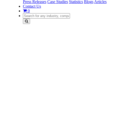
Press Releases
Case Studies
Statistics
Blogs
Articles
Contact Us
0