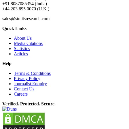
+91 8087085354 (India)
+44 203 695 0070 (U.K.)
sales@straitsresearch.com
Quick Links
About Us
Media Citations
Statistics
Articles
Help
Terms & Conditions
Privacy Policy
Journalist Enquiry
Contact Us
Careers
Verified. Protected. Secure.