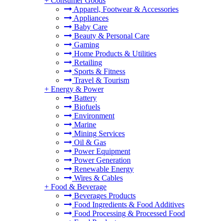
+
Consumer Goods
Apparel, Footwear & Accessories
Appliances
Baby Care
Beauty & Personal Care
Gaming
Home Products & Utilities
。
Retailing
Sports & Fitness
Travel & Tourism
+
Energy & Power
Battery
Biofuels
Environment
Marine
Mining Services
Oil & Gas
Power Equipment
Power Generation
Renewable Energy
Wires & Cables
+
Food & Beverage
Beverages Products
Food Ingredients & Food Additives
Food Processing & Processed Food