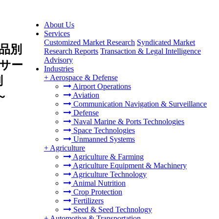
About Us
Services
Customized Market Research
Syndicated Market
品別
Research Reports
Transaction & Legal Intelligence
Advisory
サー
Industries
+
Aerospace & Defense
別
Airport Operations
～
Aviation
Communication Navigation & Surveillance
Defense
Naval Marine & Ports Technologies
Space Technologies
Unmanned Systems
+
Agriculture
Agriculture & Farming
Agriculture Equipment & Machinery
Agriculture Technology
Animal Nutrition
Crop Protection
Fertilizers
Seed & Seed Technology
+
Automotive & Transportation