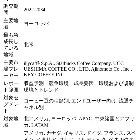
調査期
2022-2034
間
主要地
ヨーロッパ
域
最も急
成長し
北米
ている
地域
主要市
illycaffè S.p.A., Starbucks Coffee Company, UCC
場プレ
UESHIMA COFFEE CO., LTD, Ajinomoto Co., Inc.,
KEY COFFEE INC
ーヤー
レポー
収益予測、競争環境、成長要因、環境および規制
ト範囲
環境とトレンド
対象セ
コーヒー豆の種類別, エンドユーザー向け, 流通チ
グメン
ャネル別
ト
対象地
北アメリカ, ヨーロッパ, APAC, 中東諸国とアフリ
域
カ, LATAM
アメリカ, カナダ, イギリス, ドイツ, フランス, スペ
イン, イタリア, ロシア, ノルディック, ベネルクス,