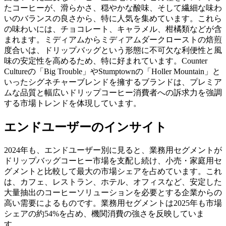
たコーヒーが、滑らかさ、穏やかな酸味、そして繊細な味わ
いのバランスの良さから、特に人気を集めています。これら
の味わいには、チョコレート、キャラメル、柑橘類などが含
まれます。ミディアムからミディアムダークローストの焙煎
度合いは、ドリップバッグという形態に不可欠な利便性と風
味の安定性を高めるため、特に好まれています。Counter
Cultureの「Big Trouble」やStumptownの「Holler Mountain」と
いったシグネチャーブレンドを擁するブランドは、プレミア
ムな品質と幅広いドリップコーヒー消費者への訴求力を強調
する市場トレンドを体現しています。
エンドユーザーのインサイト
2024年も、エンドユーザー別に見ると、業務用セグメントが
ドリップバッグコーヒー市場を支配し続け、小売・家庭用セ
グメントと比較して最大の市場シェアを占めています。これ
は、カフェ、レストラン、ホテル、オフィスなど、安定した
大量抽出のコーヒーソリューションを必要とする企業からの
高い需要によるものです。業務用セグメントは2025年も市場
シェアの約54%を占め、機関消費の強さを反映していま
す。