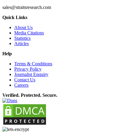
sales@straitsresearch.com
Quick Links
About Us
Media Citations
Statistics
Articles
Help
Terms & Conditions
Privacy Policy
Journalist Enquiry
Contact Us
Careers
Verified. Protected. Secure.