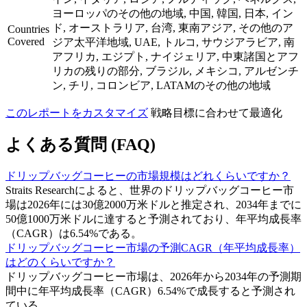
ヨーロッパのその他の地域, 中国, 韓国, 日本, イン
ド, オーストラリア, 台湾, 東南アジア, その他のア
Countries
Covered
ジア太平洋地域, UAE, トルコ, サウジアラビア, 南
アフリカ, エジプト, ナイジェリア, 中東諸国とアフ
リカの残りの部分, ブラジル, メキシコ, アルゼンチ
ン, チリ, コロンビア, LATAMのその他の地域
このレポートをカスタマイズ
戦略目標に合わせて最適化
よくある質問 (FAQ)
ドリップバッグコーヒーの市場規模はどれくらいですか？
Straits Researchによると、世界のドリップバッグコーヒー市
場は2026年には30億2000万米ドルと推定され、2034年までに
50億1000万米ドルに達すると予測されており、年平均成長率
（CAGR）は6.54%である。
ドリップバッグコーヒー市場の予測CAGR（年平均成長率）
はどのくらいですか？
ドリップバッグコーヒー市場は、2026年から2034年の予測期
間中に年平均成長率（CAGR）6.54%で成長すると予測され
ている。