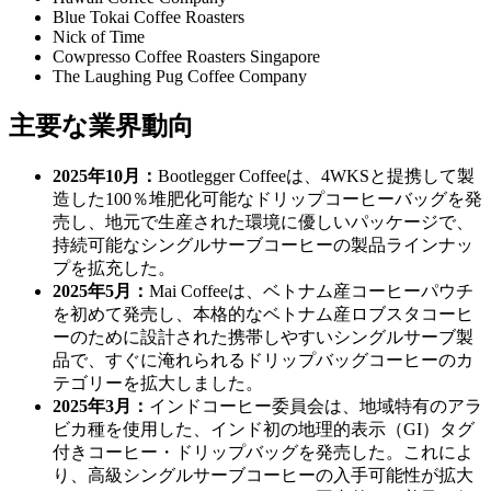
Blue Tokai Coffee Roasters
Nick of Time
Cowpresso Coffee Roasters Singapore
The Laughing Pug Coffee Company
主要な業界動向
2025年10月：
Bootlegger Coffeeは、4WKSと提携して製
造した100％堆肥化可能なドリップコーヒーバッグを発
売し、地元で生産された環境に優しいパッケージで、
持続可能なシングルサーブコーヒーの製品ラインナッ
プを拡充した。
2025年5月：
Mai Coffeeは、ベトナム産コーヒーパウチ
を初めて発売し、本格的なベトナム産ロブスタコーヒ
ーのために設計された携帯しやすいシングルサーブ製
品で、すぐに淹れられるドリップバッグコーヒーのカ
テゴリーを拡大しました。
2025年3月：
インドコーヒー委員会は、地域特有のアラ
ビカ種を使用した、インド初の地理的表示（GI）タグ
付きコーヒー・ドリップバッグを発売した。これによ
り、高級シングルサーブコーヒーの入手可能性が拡大