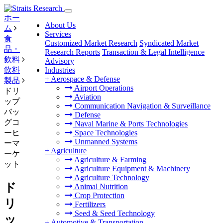
ホー
About Us
ム
Services
食
Customized Market Research
Syndicated Market
品・
Research Reports
Transaction & Legal Intelligence
飲料
Advisory
飲料
Industries
+
Aerospace & Defense
製品
Airport Operations
ドリ
Aviation
ップ
Communication Navigation & Surveillance
バッ
Defense
グコ
Naval Marine & Ports Technologies
ーヒ
Space Technologies
Unmanned Systems
ーマ
+
Agriculture
ーケ
Agriculture & Farming
ット
Agriculture Equipment & Machinery
Agriculture Technology
ド
Animal Nutrition
Crop Protection
リ
Fertilizers
Seed & Seed Technology
ッ
+
Automotive & Transportation