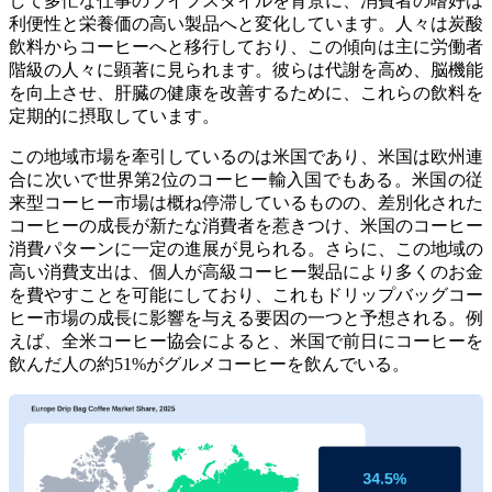
して多忙な仕事のライフスタイルを背景に、消費者の嗜好は
利便性と栄養価の高い製品へと変化しています。人々は炭酸
飲料からコーヒーへと移行しており、この傾向は主に労働者
階級の人々に顕著に見られます。彼らは代謝を高め、脳機能
を向上させ、肝臓の健康を改善するために、これらの飲料を
定期的に摂取しています。
この地域市場を牽引しているのは米国であり、米国は欧州連
合に次いで世界第2位のコーヒー輸入国でもある。米国の従
来型コーヒー市場は概ね停滞しているものの、差別化された
コーヒーの成長が新たな消費者を惹きつけ、米国のコーヒー
消費パターンに一定の進展が見られる。さらに、この地域の
高い消費支出は、個人が高級コーヒー製品により多くのお金
を費やすことを可能にしており、これもドリップバッグコー
ヒー市場の成長に影響を与える要因の一つと予想される。例
えば、全米コーヒー協会によると、米国で前日にコーヒーを
飲んだ人の約51%がグルメコーヒーを飲んでいる。