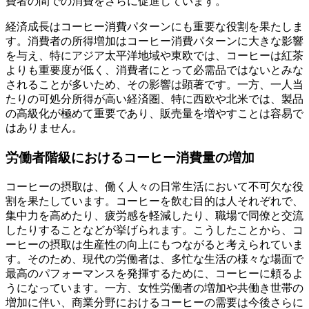
費者の間での消費をさらに促進しています。
経済成長はコーヒー消費パターンにも重要な役割を果たしま
す。消費者の所得増加はコーヒー消費パターンに大きな影響
を与え、特にアジア太平洋地域や東欧では、コーヒーは紅茶
よりも重要度が低く、消費者にとって必需品ではないとみな
されることが多いため、その影響は顕著です。一方、一人当
たりの可処分所得が高い経済圏、特に西欧や北米では、製品
の高級化が極めて重要であり、販売量を増やすことは容易で
はありません。
労働者階級におけるコーヒー消費量の増加
コーヒーの摂取は、働く人々の日常生活において不可欠な役
割を果たしています。コーヒーを飲む目的は人それぞれで、
集中力を高めたり、疲労感を軽減したり、職場で同僚と交流
したりすることなどが挙げられます。こうしたことから、コ
ーヒーの摂取は生産性の向上にもつながると考えられていま
す。そのため、現代の労働者は、多忙な生活の様々な場面で
最高のパフォーマンスを発揮するために、コーヒーに頼るよ
うになっています。一方、女性労働者の増加や共働き世帯の
増加に伴い、商業分野におけるコーヒーの需要は今後さらに