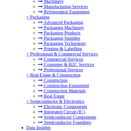
Machinery
Manufacturing Services
Refrigeration Equipment
+
Packaging
Advanced Packaging
Packaging Machinery
Packaging Products
Packaging Supplies
Packaging Technology
Printing & Labelling
+
Professional & Commercial Services
Commercial Services
Consumer & B2C Services
Professional Services
+
Real Estate & Construction
Construction
Construction Equipment
Construction Materials
Real Estate
+
Semiconductor & Electronics
Electronic Components
Integrated Circuit (IC)
Semiconductor Components
Semiconductor Foundries
Data Insights