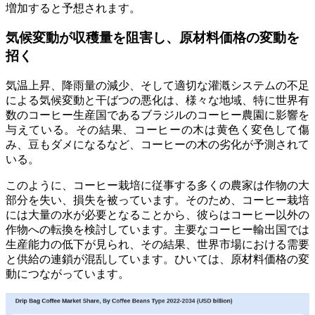
増加すると予想されます。
気候変動が収穫量を阻害し、原材料価格の変動を
招く
気温上昇、降雨量の減少、そして適切な灌漑システムの不足
による気候変動と干ばつの悪化は、様々な地域、特に世界有
数のコーヒー生産国であるブラジルのコーヒー農園に影響を
与えている。その結果、コーヒーの木は黄色く変色して傷
み、豆もダメになるなど、コーヒーの木の劣化が予測されて
いる。
このように、コーヒー栽培に従事する多くの農家は作物の大
部分を失い、損失を被っています。そのため、コーヒー栽培
には大量の水が必要となることから、彼らはコーヒー以外の
作物への転換を検討しています。主要なコーヒー輸出国では
生産能力の低下が見られ、その結果、世界市場における需要
と供給の連鎖が混乱しています。ひいては、原材料価格の変
動につながっています。