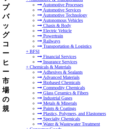
Automotive Processes
プ
Automotive Services
バ
Automotive Technology
Autonomous Vehicles
ッ
Chasis & Body
Electric Vehicle
グ
Powertrain
Railways
コ
Transportation & Logistics
+
BFSI
ー
Financial Services
ヒ
Insurance Services
+
Chemicals & Materials
ー
Adhesives & Sealants
Advanced Materials
市
Biobased Chemicals
Commodity Chemicals
場
Glass Ceramics & Fibers
の
Industrial Gases
Metals & Minerals
規
Paints & Coatings
Plastics, Polymers, and Elastomers
Specialty Chemicals
Water & Wastewater Treatment