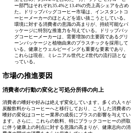
ー部門はそれぞれ35.4%と13.4%の売上高シェアを占め
た。ドリップバッグコーヒー市場は、インスタントコ
ーヒーメーカーのほとんどを追い抜こうとしている。
環境に対する消費者の意識の高まりが、持続可能なパ
ッケージに特別な推進力を与えている。ドリップバッ
グコーヒーメーカーは、需要増加の主要因であるグリ
ーンパッケージと植物由来のプラスチックを採用して
いる。健康とウェルビーイングも重要な要素であり、
これらは現在、ミレニアル世代とZ世代の流行語とな
っている。
市場の推進要因
消費者の行動の変化と可処分所得の向上
消費者の嗜好や好みは絶えず変化しています。多くの人々が
炭酸飲料からコーヒーへと移行しており、こうした消費者の
嗜好の変化はコーヒー業界の成長にプラスの影響を与えてい
ます。さらに、これらの飲料、特にブラックコーヒーの摂取
に伴う健康上の利点に対する意識の高まりが、健康志向の消