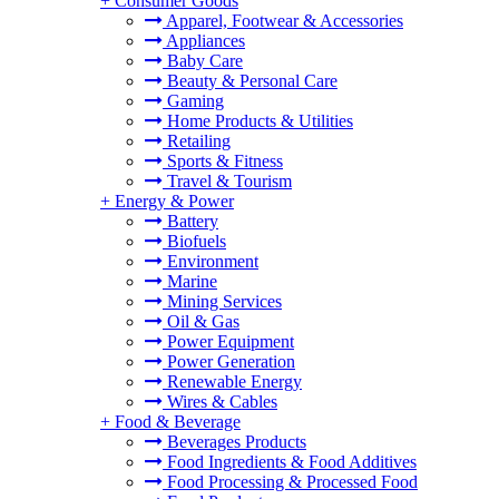
+
Consumer Goods
Apparel, Footwear & Accessories
Appliances
Baby Care
Beauty & Personal Care
Gaming
Home Products & Utilities
Retailing
Sports & Fitness
Travel & Tourism
+
Energy & Power
Battery
Biofuels
Environment
Marine
Mining Services
Oil & Gas
Power Equipment
Power Generation
Renewable Energy
Wires & Cables
+
Food & Beverage
Beverages Products
Food Ingredients & Food Additives
Food Processing & Processed Food