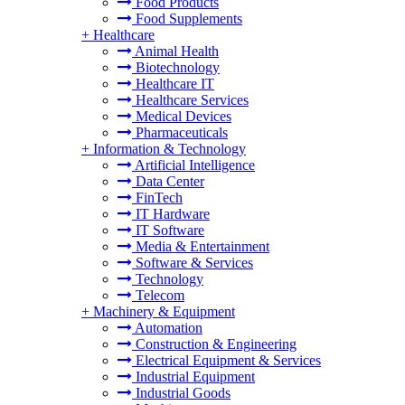
Food Products
Food Supplements
+
Healthcare
Animal Health
Biotechnology
Healthcare IT
Healthcare Services
Medical Devices
Pharmaceuticals
+
Information & Technology
Artificial Intelligence
Data Center
FinTech
IT Hardware
IT Software
Media & Entertainment
Software & Services
Technology
Telecom
+
Machinery & Equipment
Automation
Construction & Engineering
Electrical Equipment & Services
Industrial Equipment
Industrial Goods