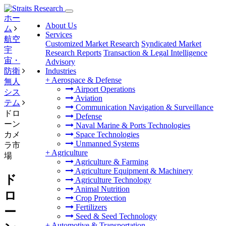
ホー
About Us
ム
Services
航空
Customized Market Research
Syndicated Market
宇
Research Reports
Transaction & Legal Intelligence
宙・
Advisory
防衛
Industries
+
Aerospace & Defense
無人
Airport Operations
シス
Aviation
テム
Communication Navigation & Surveillance
ドロ
Defense
ーン
Naval Marine & Ports Technologies
カメ
Space Technologies
Unmanned Systems
ラ市
+
Agriculture
場
Agriculture & Farming
Agriculture Equipment & Machinery
ド
Agriculture Technology
Animal Nutrition
ロ
Crop Protection
Fertilizers
ー
Seed & Seed Technology
+
Automotive & Transportation