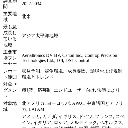
調査期
2022-2034
間
主要地
北米
域
最も急
成長し
アジア太平洋地域
ている
地域
主要市
Aerialtronics DV BV, Canon Inc., Controp Precision
場プレ
Technologies Ltd., DJI, DST Control
ーヤー
レポー
収益予測、競争環境、成長要因、環境および規制
ト範囲
環境とトレンド
対象セ
グメン
種類別, 応募制, エンドユーザー向け, 決議により
ト
対象地
北アメリカ, ヨーロッパ, APAC, 中東諸国とアフリ
域
カ, LATAM
アメリカ, カナダ, イギリス, ドイツ, フランス, スペ
イン, イタリア, ロシア, ノルディック, ベネルクス,