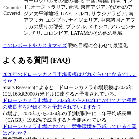
ヨーロッパのその他の地域, 中国, 韓国, 日本, イン
ド, オーストラリア, 台湾, 東南アジア, その他のア
Countries
Covered
ジア太平洋地域, UAE, トルコ, サウジアラビア, 南
アフリカ, エジプト, ナイジェリア, 中東諸国とアフ
リカの残りの部分, ブラジル, メキシコ, アルゼンチ
ン, チリ, コロンビア, LATAMのその他の地域
このレポートをカスタマイズ
戦略目標に合わせて最適化
よくある質問 (FAQ)
2026年のドローンカメラ市場規模はどれくらいになるでしょ
うか？
Straits Researchによると、ドローンカメラ市場規模は2026年
には168億3000万米ドルに達すると予測されている。
ドローンカメラ市場は、2026年から2034年にかけてどの程度
の成長率を記録すると予想されていますか？
市場は、2026年から2034年の予測期間中に、年平均成長率
（CAGR）19.62%で成長すると予測されている。
ドローンカメラ市場において、競争環境を形成している企業
はどれか？