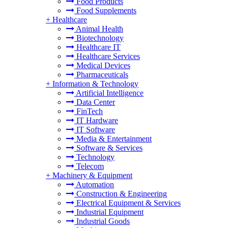
Food Products
Food Supplements
+
Healthcare
Animal Health
Biotechnology
Healthcare IT
Healthcare Services
Medical Devices
Pharmaceuticals
+
Information & Technology
Artificial Intelligence
Data Center
FinTech
IT Hardware
IT Software
Media & Entertainment
Software & Services
Technology
Telecom
+
Machinery & Equipment
Automation
Construction & Engineering
Electrical Equipment & Services
Industrial Equipment
Industrial Goods