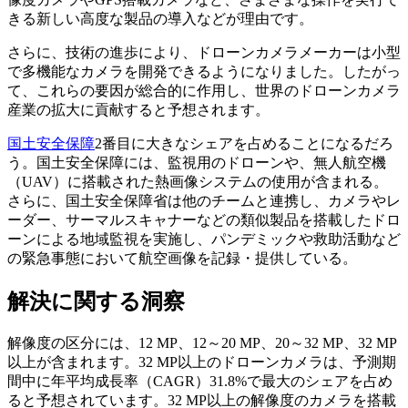
きる新しい高度な製品の導入などが理由です。
さらに、技術の進歩により、ドローンカメラメーカーは小型
で多機能なカメラを開発できるようになりました。したがっ
て、これらの要因が総合的に作用し、世界のドローンカメラ
産業の拡大に貢献すると予想されます。
国土安全保障
2番目に大きなシェアを占めることになるだろ
う。国土安全保障には、監視用のドローンや、無人航空機
（UAV）に搭載された熱画像システムの使用が含まれる。
さらに、国土安全保障省は他のチームと連携し、カメラやレ
ーダー、サーマルスキャナーなどの類似製品を搭載したドロ
ーンによる地域監視を実施し、パンデミックや救助活動など
の緊急事態において航空画像を記録・提供している。
解決に関する洞察
解像度の区分には、12 MP、12～20 MP、20～32 MP、32 MP
以上が含まれます。32 MP以上のドローンカメラは、予測期
間中に年平均成長率（CAGR）31.8%で最大のシェアを占め
ると予想されています。32 MP以上の解像度のカメラを搭載