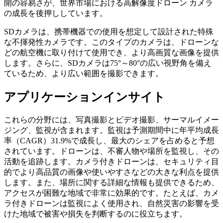
開の容易さが、世界市場における高解像度ドローン カメラ
の成長を後押ししています。
SDカメラは、携帯機器での使用を想定して設計された特殊
な不揮発性カメラです。このタイプのカメラは、ドローンな
どの航空機に取り付けて使用でき、より高画質な画像を提供
します。さらに、SDカメラは75°～80°の広い視野角を備え
ているため、より広い範囲を撮影できます。
アプリケーションインサイト
これらの分野には、写真撮影とビデオ撮影、サーマルイメー
ジング、監視が含まれます。監視は予測期間中に年平均成長
率（CAGR）31.9%で成長し、最大のシェアを占めると予想
されています。ドローンは、不審人物や場所を監視し、その
活動を追跡します。カメラ付きドローンは、セキュリティ目
的でより高品質の画像や使いやすさなどの大きな利点を提供
します。また、場所に関する詳細な情報も提供できるため、
アクセスが困難な地域で非常に効果的です。たとえば、カメ
ラ付きドローンは監視によく使用され、自然災害の影響を受
けた地域で被害や損失を判断するのに役立ちます。