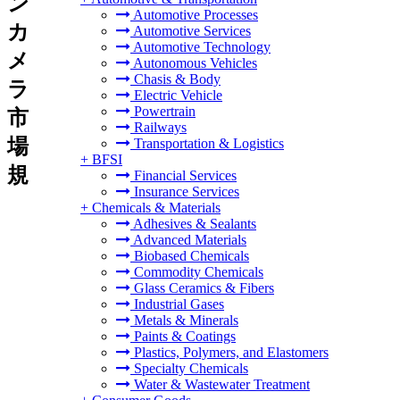
ン
Automotive Processes
カ
Automotive Services
Automotive Technology
メ
Autonomous Vehicles
Chasis & Body
ラ
Electric Vehicle
Powertrain
市
Railways
場
Transportation & Logistics
+
BFSI
規
Financial Services
Insurance Services
+
Chemicals & Materials
Adhesives & Sealants
Advanced Materials
Biobased Chemicals
Commodity Chemicals
Glass Ceramics & Fibers
Industrial Gases
Metals & Minerals
Paints & Coatings
Plastics, Polymers, and Elastomers
Specialty Chemicals
Water & Wastewater Treatment