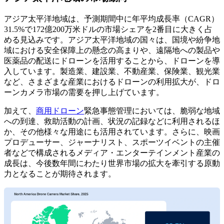
アジア太平洋地域は、予測期間中に年平均成長率（CAGR）
31.5%で172億200万米ドルの市場シェアを2番目に大きく占
める見込みです。アジア太平洋地域の国々は、国境や紛争地
域における安全保障上の懸念の高まりや、遠隔地への製品や
医薬品の配送にドローンを活用することから、ドローンを導
入しています。製造業、建設業、不動産業、保険業、観光業
など、さまざまな産業におけるドローンの利用拡大が、ドロ
ーンカメラ市場の需要を押し上げています。
加えて、
商用ドローン
緊急事態管理においては、脆弱な地域
への到達、救助活動の計画、状況の記録などに利用されるほ
か、その他様々な用途にも活用されています。さらに、映画
プロデューサー、ジャーナリスト、スポーツイベントの主催
者などで構成されるメディア・エンターテインメント産業の
成長は、今後数年間にわたり世界市場の拡大を牽引する原動
力となることが期待されます。