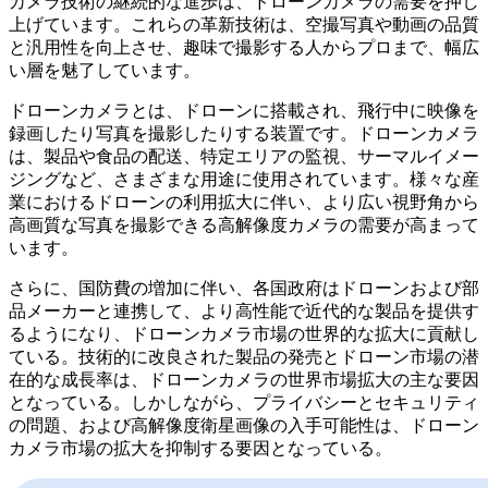
カメラ技術の継続的な進歩は、ドローンカメラの需要を押し
上げています。これらの革新技術は、空撮写真や動画の品質
と汎用性を向上させ、趣味で撮影する人からプロまで、幅広
い層を魅了しています。
ドローンカメラとは、ドローンに搭載され、飛行中に映像を
録画したり写真を撮影したりする装置です。ドローンカメラ
は、製品や食品の配送、特定エリアの監視、サーマルイメー
ジングなど、さまざまな用途に使用されています。様々な産
業におけるドローンの利用拡大に伴い、より広い視野角から
高画質な写真を撮影できる高解像度カメラの需要が高まって
います。
さらに、国防費の増加に伴い、各国政府はドローンおよび部
品メーカーと連携して、より高性能で近代的な製品を提供す
るようになり、ドローンカメラ市場の世界的な拡大に貢献し
ている。技術的に改良された製品の発売とドローン市場の潜
在的な成長率は、ドローンカメラの世界市場拡大の主な要因
となっている。しかしながら、プライバシーとセキュリティ
の問題、および高解像度衛星画像の入手可能性は、ドローン
カメラ市場の拡大を抑制する要因となっている。