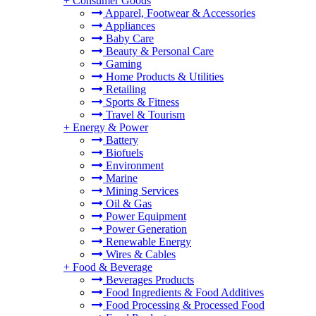
+
Consumer Goods
Apparel, Footwear & Accessories
Appliances
Baby Care
Beauty & Personal Care
Gaming
Home Products & Utilities
Retailing
Sports & Fitness
Travel & Tourism
+
Energy & Power
Battery
Biofuels
Environment
Marine
Mining Services
Oil & Gas
Power Equipment
Power Generation
Renewable Energy
Wires & Cables
+
Food & Beverage
Beverages Products
Food Ingredients & Food Additives
Food Processing & Processed Food