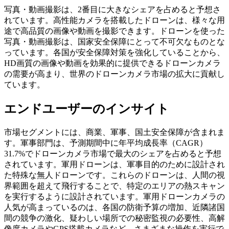
写真・動画撮影は、2番目に大きなシェアを占めると予想さ
れています。高性能カメラを搭載したドローンは、様々な用
途で高品質の画像や動画を撮影できます。ドローンを使った
写真・動画撮影は、国家安全保障にとって不可欠なものとな
っています。各国が安全保障対策を強化していることから、
HD画質の画像や動画を効果的に提供できるドローンカメラ
の需要が高まり、世界のドローンカメラ市場の拡大に貢献し
ています。
エンドユーザーのインサイト
市場セグメントには、商業、軍事、国土安全保障が含まれま
す。軍事部門は、予測期間中に年平均成長率（CAGR）
31.7%でドローンカメラ市場で最大のシェアを占めると予想
されています。軍用ドローンは、軍事目的のために設計され
た特殊な無人ドローンです。これらのドローンは、人間の視
界範囲を超えて飛行することで、特定のエリアの熱スキャン
を実行するように設計されています。軍用ドローンカメラの
人気が高まっているのは、各国の防衛予算の増加、近隣諸国
間の競争の激化、疑わしい場所での秘密監視の必要性、高解
像度カメラやGPS搭載カメラなど、さまざまな操作を実行で