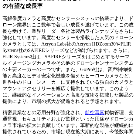
の有望な成長率
高解像度カメラと高度なセンサーシステムの搭載により、ド
ローン業界はここ数年で著しい成長を遂げています。この成
長を受けて、業界リーダー各社は製品ラインナップをさらに
強化しています。高度なセンサーを搭載した人気のドローン
カメラとしては、Aeryon Labs社のAeryon HDZoom30やFLIR
Systems社のSAFIREシリーズなどが挙げられます。さらに、
FLIR Systems社は、SAFIREシリーズをはじめとするサーマ
ルイメージングカメラやその他のドローンセンサーシステム
の主要メーカーの一つです。また、GoPro社は、音声制御機
能と高度なビデオ安定化機能を備えたヒーローカメラなど、
世界中のドローンメーカーに支持されている独自のカメラと
マウントアクセサリーを幅広く提供しています。このよう
に、継続的なイノベーションと高度な技術を搭載した製品の
提供により、市場の拡大が促進されると予想されます。
精密農業などの応用分野が強化され、
航空写真
貨物管理、交
通監視、セキュリティおよび監視といった用途がドローンカ
メラ市場の拡大に貢献しています。革新的な製品が継続的に
提供されているため、市場は現在拡大期にあり、今後数年間