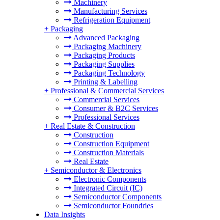
Machinery
Manufacturing Services
Refrigeration Equipment
+
Packaging
Advanced Packaging
Packaging Machinery
Packaging Products
Packaging Supplies
Packaging Technology
Printing & Labelling
+
Professional & Commercial Services
Commercial Services
Consumer & B2C Services
Professional Services
+
Real Estate & Construction
Construction
Construction Equipment
Construction Materials
Real Estate
+
Semiconductor & Electronics
Electronic Components
Integrated Circuit (IC)
Semiconductor Components
Semiconductor Foundries
Data Insights