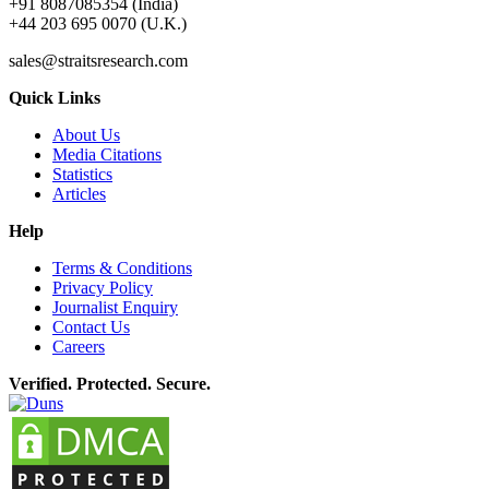
+91 8087085354 (India)
+44 203 695 0070 (U.K.)
sales@straitsresearch.com
Quick Links
About Us
Media Citations
Statistics
Articles
Help
Terms & Conditions
Privacy Policy
Journalist Enquiry
Contact Us
Careers
Verified. Protected. Secure.