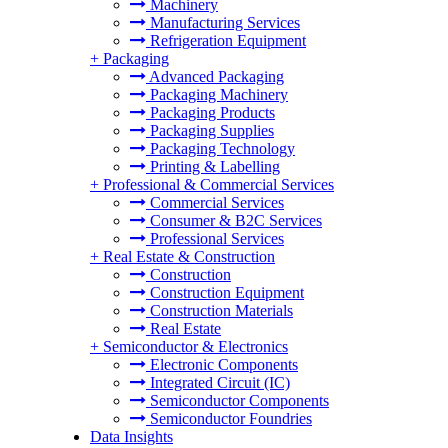
Machinery
Manufacturing Services
Refrigeration Equipment
+
Packaging
Advanced Packaging
Packaging Machinery
Packaging Products
Packaging Supplies
Packaging Technology
Printing & Labelling
+
Professional & Commercial Services
Commercial Services
Consumer & B2C Services
Professional Services
+
Real Estate & Construction
Construction
Construction Equipment
Construction Materials
Real Estate
+
Semiconductor & Electronics
Electronic Components
Integrated Circuit (IC)
Semiconductor Components
Semiconductor Foundries
Data Insights