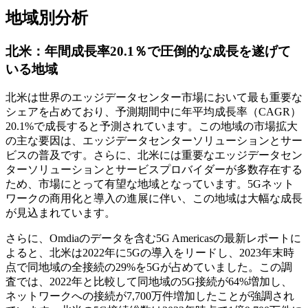
地域別分析
北米：年間成長率20.1％で圧倒的な成長を遂げて
いる地域
北米は世界のエッジデータセンター市場において最も重要な
シェアを占めており、予測期間中に年平均成長率（CAGR）
20.1%で成長すると予測されています。この地域の市場拡大
の主な要因は、エッジデータセンターソリューションとサー
ビスの普及です。さらに、北米には重要なエッジデータセン
ターソリューションとサービスプロバイダーが多数存在する
ため、市場にとって有望な地域となっています。5Gネット
ワ​​ークの商用化と導入の進展に伴い、この地域は大幅な成長
が見込まれています。
さらに、Omdiaのデータを含む5G Americasの最新レポートに
よると、北米は2022年に5Gの導入をリードし、2023年末時
点で同地域の全接続の29%を5Gが占めていました。この調
査では、2022年と比較して同地域の5G接続が64%増加し、
ネットワークへの接続が7,700万件増加したことが強調され