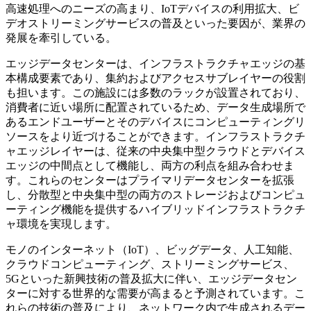
高速処理へのニーズの高まり、IoTデバイスの利用拡大、ビ
デオストリーミングサービスの普及といった要因が、業界の
発展を牽引している。
エッジデータセンターは、インフラストラクチャエッジの基
本構成要素であり、集約およびアクセスサブレイヤーの役割
も担います。この施設には多数のラックが設置されており、
消費者に近い場所に配置されているため、データ生成場所で
あるエンドユーザーとそのデバイスにコンピューティングリ
ソースをより近づけることができます。インフラストラクチ
ャエッジレイヤーは、従来の中央集中型クラウドとデバイス
エッジの中間点として機能し、両方の利点を組み合わせま
す。これらのセンターはプライマリデータセンターを拡張
し、分散型と中央集中型の両方のストレージおよびコンピュ
ーティング機能を提供するハイブリッドインフラストラクチ
ャ環境を実現します。
モノのインターネット（IoT）、ビッグデータ、人工知能、
クラウドコンピューティング、ストリーミングサービス、
5Gといった新興技術の普及拡大に伴い、エッジデータセン
ターに対する世界的な需要が高まると予測されています。こ
れらの技術の普及により、ネットワーク内で生成されるデー