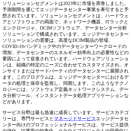
ソリューションセグメントは2023年に市場を席巻しました。
予測期間を通じてエッジデータセンター事業を牽引すると予
想されています。ソリューションセグメントは、ハードウェ
アとソフトウェアの両面で、ネットワーク機器、ITラックと
エンクロージャ、DCIMソフトウェア、データセンター分析
ソリューションで構成されています。エッジデータセンター
ソリューションの需要は、高度なDCIM製品の登場、
COVID-19パンデミック中のデータセンターワークロードの
増加、データセンターのエネルギー効率向上の必要性などの
要因によって促進されています。ハードウェアソリューショ
ンは、組織の特定のニーズに合わせてカスタマイズされ、オ
ンサイトまたはサードパーティのデータセンターに展開され
ます。このプログラムは、エッジデータセンターにおけるデ
ータの処理と保存を監視し、同期します。このようなテクノ
ロジーには、ソフトウェア定義ネットワークシステム、デー
タ分析ツール、インスタントデータ処理アプリケーションな
どがあります。
サービス分野は最も急速に成長しています。サービスカテゴ
リーは、専門サービスと
マネージドサービス
エッジデータセ
ンター向けのプロフェッショナルサービスは、サービス提供
の強化、IT運用の効率化、クラウドプロジェクトの円滑化に