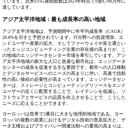
ています。北米の5G接続総数は2023年時点で1億9,700万件に
達しています。
アジア太平洋地域：最も成長率の高い地域
アジア太平洋地域は、予測期間中に年平均成長率（CAGR）
20.8%を示すと予想されています。IT分野への投資増加、エ
ンドユーザー産業の拡大、そしてファーウェイや富士通とい
ったエッジコンピューティング企業の存在感の高まりが、こ
の地域のエッジデータセンター市場を牽引しています。アジ
ア太平洋地域の膨大な人口と急速な都市化は、エッジデータ
センターの成長を促進する主な要因です。都市への人口移動
とデジタルサービスへのニーズの高まりに伴い、高速で信頼
性の高い接続の必要性が高まっています。エッジデータセン
ターは、ストレージとコンピューティングリソースをエンド
ユーザーの近くに配置することで、レイテンシを低減し、ソ
フトウェアとサービスの品質を向上させることで、こうした
ニーズに応えることができます。
ヨーロッパは世界で2番目に大きな地理的地域である。ヨー
ロッパの複数の産業におけるデジタル技術の普及拡大と、デ
ータ主権およびプライバシー関連法制への重視の高まりは、