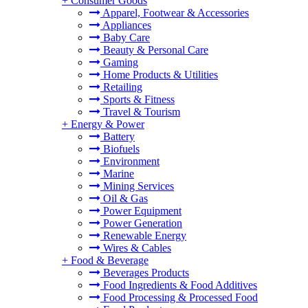
+
Consumer Goods
Apparel, Footwear & Accessories
Appliances
Baby Care
Beauty & Personal Care
Gaming
Home Products & Utilities
Retailing
Sports & Fitness
Travel & Tourism
+
Energy & Power
Battery
Biofuels
Environment
Marine
Mining Services
Oil & Gas
Power Equipment
Power Generation
Renewable Energy
Wires & Cables
+
Food & Beverage
Beverages Products
Food Ingredients & Food Additives
Food Processing & Processed Food