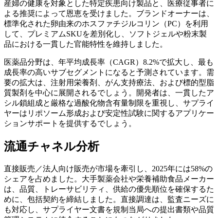
産婦の健康を対象とした特定疾患向け製品と、医療従事者に
よる推奨によって恩恵を受けました。ブランドオーナーは、
標準化された卵由来のホスファチジルコリン（PC）を利用
して、プレミアムSKUを差別化し、ソフトジェルや粉末製
品における一貫した官能特性を維持しました。
医薬品分野は、年平均成長率（CAGR）8.2%で拡大し、最も
成長率の高いサブセグメントになると予測されています。需
要の拡大は、注射用栄養剤、がん支持療法、および標的型脂
質製剤を中心に展開されるでしょう。開発者は、一貫したア
シル鎖組成と厳格な過酸化物含有量制限を重視し、サプライ
ヤーはリポソーム形成および安定性試験に関するアプリケー
ションサポートを提供するでしょう。
流通チャネル分析
直接販売／法人向け販売が市場を牽引し、2025年には58%の
シェアを占めました。大手製薬会社や栄養補助食品メーカー
は、品質、トレーサビリティ、供給の優先順位を確保するた
めに、包括契約を締結しました。直接調達は、監査ニーズに
も対応し、サプライヤー文書を規制当局への提出書類や品質