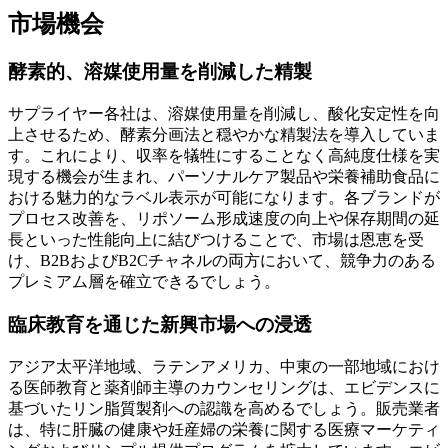
市場機会
酵素的、溶媒使用量を削減した精製
サプライヤー各社は、溶媒使用量を削減し、酸化安定性を向
上させるため、酵素分画法と穏やかな精製法を導入していま
す。これにより、収率を犠牲にすることなく高純度仕様を実
現する機会が生まれ、パーソナルケア製品や栄養補助食品に
おける魅力的なラベル表示が可能になります。各ブランドが
プロセス改善を、リポソーム形成速度の向上や保存期間の延
長といった性能向上に結びつけることで、市場は恩恵を受
け、B2BおよびB2Cチャネルの両方において、競争力のある
プレミアム層を確立できるでしょう。
臨床教育を通じた新興市場への浸透
アジア太平洋地域、ラテンアメリカ、中東の一部地域におけ
る医師教育と薬剤師主導のカウンセリングは、エビデンスに
基づいたリン脂質製剤への認識を高めるでしょう。販売業者
は、特に肝臓の健康や妊産婦の栄養に関する医療マーケティ