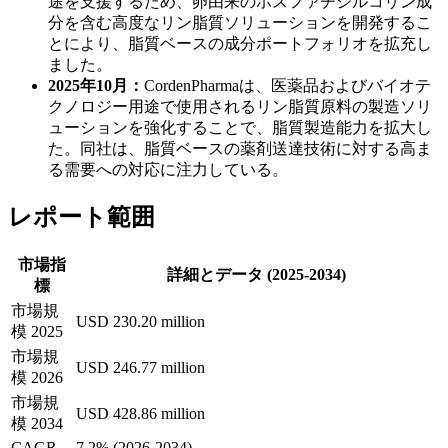
途を支援するため、卵由来のホスファチジルコリン成
分を含む高度なリン脂質ソリューションを開発するこ
とにより、脂質ベースの成分ポートフォリオを拡充し
ました。
2025年10月：
CordenPharmaは、医薬品およびバイオテ
クノロジー用途で使用されるリン脂質原料の製造ソリ
ューションを強化することで、脂質製造能力を拡大し
た。同社は、脂質ベースの薬剤送達技術に対する高ま
る需要への対応に注力している。
レポート範囲
市場指
詳細とデータ (2025-2034)
標
市場規
USD 230.20 million
模 2025
市場規
USD 246.77 million
模 2026
市場規
USD 428.86 million
模 2034
CAGR
7.2% (2026-2034)