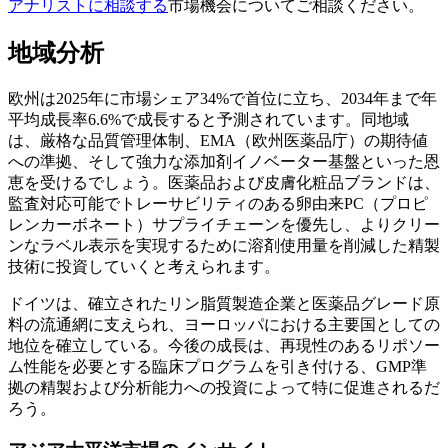
アナリストに相談する
市場機会についてご相談ください。
地域分析
欧州は2025年に市場シェア34%で首位に立ち、2034年まで年
平均成長率6.6%で成長すると予測されています。同地域
は、厳格な品質管理体制、EMA（欧州医薬品庁）の期待値
への準拠、そして強力な添加剤イノベーター基盤といった恩
恵を受けるでしょう。医薬品および皮膚化粧品ブランドは、
監査対応可能でトレーサビリティのある卵由来PC（プロピ
レンカーボネート）サプライチェーンを優先し、よりクリー
ンなラベル表示を実現するために溶剤使用量を削減した精製
技術に投資していくと考えられます。
ドイツは、確立されたリン脂質製造企業と医薬品グレード原
料の流通網に支えられ、ヨーロッパにおける主要国としての
地位を確立している。今後の成長は、再現性のあるリポソー
ム性能を必要とする臨床プログラムを引き付ける、GMP準
拠の精製および分析能力への投資によって特に促進されるだ
ろう。