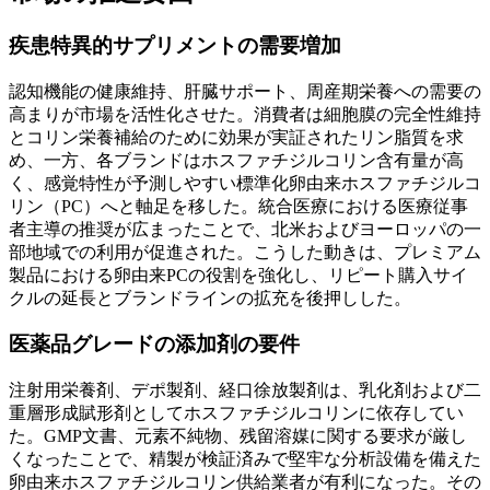
疾患特異的サプリメントの需要増加
認知機能の健康維持、肝臓サポート、周産期栄養への需要の
高まりが市場を活性化させた。消費者は細胞膜の完全性維持
とコリン栄養補給のために効果が実証されたリン脂質を求
め、一方、各ブランドはホスファチジルコリン含有量が高
く、感覚特性が予測しやすい標準化卵由来ホスファチジルコ
リン（PC）へと軸足を移した。統合医療における医療従事
者主導の推奨が広まったことで、北米およびヨーロッパの一
部地域での利用が促進された。こうした動きは、プレミアム
製品における卵由来PCの役割を強化し、リピート購入サイ
クルの延長とブランドラインの拡充を後押しした。
医薬品グレードの添加剤の要件
注射用栄養剤、デポ製剤、経口徐放製剤は、乳化剤および二
重層形成賦形剤としてホスファチジルコリンに依存してい
た。GMP文書、元素不純物、残留溶媒に関する要求が厳し
くなったことで、精製が検証済みで堅牢な分析設備を備えた
卵由来ホスファチジルコリン供給業者が有利になった。その