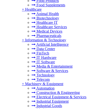
Food Products
Food Supplements
+
Healthcare
Animal Health
Biotechnology
Healthcare IT
Healthcare Services
Medical Devices
Pharmaceuticals
+
Information & Technology
Artificial Intelligence
Data Center
FinTech
IT Hardware
IT Software
Media & Entertainment
Software & Services
Technology
Telecom
+
Machinery & Equipment
Automation
Construction & Engineering
Electrical Equipment & Services
Industrial Equipment
Industrial Goods