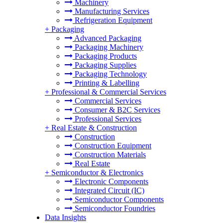
Machinery
Manufacturing Services
Refrigeration Equipment
+
Packaging
Advanced Packaging
Packaging Machinery
Packaging Products
Packaging Supplies
Packaging Technology
Printing & Labelling
+
Professional & Commercial Services
Commercial Services
Consumer & B2C Services
Professional Services
+
Real Estate & Construction
Construction
Construction Equipment
Construction Materials
Real Estate
+
Semiconductor & Electronics
Electronic Components
Integrated Circuit (IC)
Semiconductor Components
Semiconductor Foundries
Data Insights