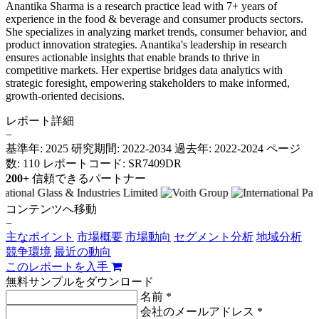
Anantika Sharma is a research practice lead with 7+ years of
experience in the food & beverage and consumer products sectors.
She specializes in analyzing market trends, consumer behavior, and
product innovation strategies. Anantika's leadership in research
ensures actionable insights that enable brands to thrive in
competitive markets. Her expertise bridges data analytics with
strategic foresight, empowering stakeholders to make informed,
growth-oriented decisions.
レポート詳細
−
基準年: 2025
研究期間: 2022-2034
過去年: 2022-2024
ページ
数: 110
レポートコード: SR7409DR
200+
信頼できるパートナー
コンテンツへ移動
−
主なポイント
市場概要
市場動向
セグメント分析
地域分析
競争環境
最近の動向
このレポートを入手
無料サンプルをダウンロード
名前 *
会社のメールアドレス *