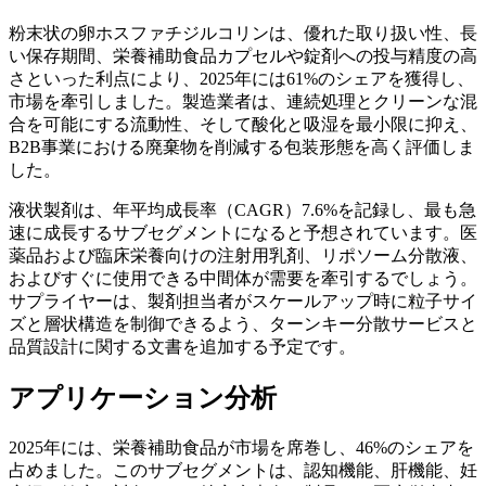
粉末状の卵ホスファチジルコリンは、優れた取り扱い性、長
い保存期間、栄養補助食品カプセルや錠剤への投与精度の高
さといった利点により、2025年には61%のシェアを獲得し、
市場を牽引しました。製造業者は、連続処理とクリーンな混
合を可能にする流動性、そして酸化と吸湿を最小限に抑え、
B2B事業における廃棄物を削減する包装形態を高く評価しま
した。
液状製剤は、年平均成長率（CAGR）7.6%を記録し、最も急
速に成長するサブセグメントになると予想されています。医
薬品および臨床栄養向けの注射用乳剤、リポソーム分散液、
およびすぐに使用できる中間体が需要を牽引するでしょう。
サプライヤーは、製剤担当者がスケールアップ時に粒子サイ
ズと層状構造を制御できるよう、ターンキー分散サービスと
品質設計に関する文書を追加する予定です。
アプリケーション分析
2025年には、栄養補助食品が市場を席巻し、46%のシェアを
占めました。このサブセグメントは、認知機能、肝機能、妊