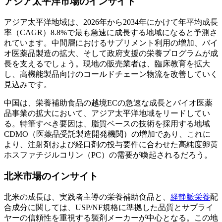
アジア太平洋市場のインサイト
アジア太平洋地域は、2026年から2034年にかけて年平均成長
率（CAGR）8.8%で最も急速に成長する地域になると予測さ
れています。中間層におけるサプリメント利用の増加、バイ
オ医薬品製造の拡大、そして政府支援の栄養プログラムが成
長を支えるでしょう。現地の販売業者は、臨床教育を拡大
し、高機能製品向けのコールドチェーン物流を改善していく
見込みです。
中国は、栄養補助食品の越境ECの急速な成長とバイオ医薬
品事業の拡大において、アジア太平洋地域をリードしてい
る。特筆すべき要因は、脂質ベースの技術を採用する地域
CDMO（医薬品受託製造開発機関）の増加であり、これに
より、注射剤および経口剤の投与要件に合わせた高純度卵黄
ホスファチジルコリン（PC）の需要が喚起されるだろう。
北米市場のインサイト
北米の成長は、実践者主導の栄養補助食品と、
経静脈栄養
配
合成分に関しては、USP/NF規格に準拠した品質とサプライ
ヤーの信頼性を重視する製剤メーカーが中心となる。この地