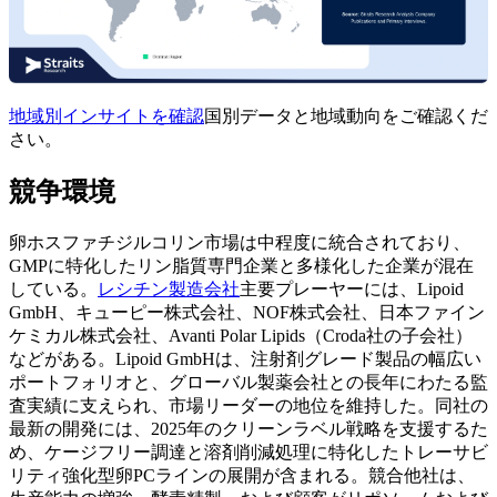
地域別インサイトを確認
国別データと地域動向をご確認くだ
さい。
競争環境
卵ホスファチジルコリン市場は中程度に統合されており、
GMPに特化したリン脂質専門企業と多様化した企業が混在
している。
レシチン製造会社
主要プレーヤーには、Lipoid
GmbH、キューピー株式会社、NOF株式会社、日本ファイン
ケミカル株式会社、Avanti Polar Lipids（Croda社の子会社）
などがある。Lipoid GmbHは、注射剤グレード製品の幅広い
ポートフォリオと、グローバル製薬会社との長年にわたる監
査実績に支えられ、市場リーダーの地位を維持した。同社の
最新の開発には、2025年のクリーンラベル戦略を支援するた
め、ケージフリー調達と溶剤削減処理に特化したトレーサビ
リティ強化型卵PCラインの展開が含まれる。競合他社は、