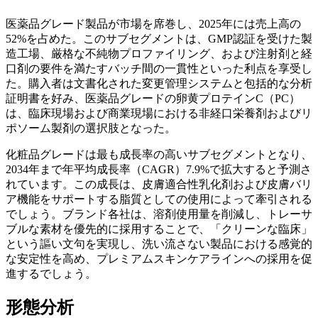
医薬品グレード製品が市場を席巻し、2025年には売上高の
52%を占めた。このサブセグメントは、GMP認証を受けた製
造工場、厳格な不純物プロファイリング、および注射剤と経
口剤の要件を満たすバッチ間の一貫性といった利点を享受し
た。購入者は文書化された変更管理システムと包括的な分析
証明書を好み、医薬品グレードの卵黄プロテインC（PC）
は、臨床現場および商業現場における非経口栄養剤およびリ
ポソーム製剤の選択肢となった。
化粧品グレードは最も成長率の高いサブセグメントとなり、
2034年まで年平均成長率（CAGR）7.9%で拡大すると予測さ
れています。この成長は、皮膚適合性乳化剤および皮膚バリ
ア機能をサポートする脂質としての使用によって牽引される
でしょう。ブランド各社は、溶剤使用量を削減し、トレーサ
ブルな素材を優先的に採用することで、「クリーンな臨床」
という謳い文句を実現し、洗い流さない製品における感覚的
な安定性を高め、プレミアムスキンケアラインへの採用を促
進するでしょう。
形態分析