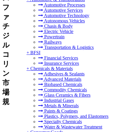
Automotive Processes
フ
Automotive Services
ァ
Automotive Technology
Autonomous Vehicles
チ
Chasis & Body
Electric Vehicle
ジ
Powertrain
Railways
ル
Transportation & Logistics
+
BFSI
コ
Financial Services
リ
Insurance Services
+
Chemicals & Materials
ン
Adhesives & Sealants
Advanced Materials
市
Biobased Chemicals
Commodity Chemicals
場
Glass Ceramics & Fibers
規
Industrial Gases
Metals & Minerals
Paints & Coatings
Plastics, Polymers, and Elastomers
Specialty Chemicals
Water & Wastewater Treatment