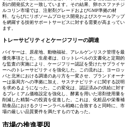
剤の開発拡大と一致しています。その結果、卵ホスファチジ
ルコリン市場では、注射剤グレードおよびGMP準拠の材
料、ならびにリポソームプロセス開発およびスケールアップ
を網羅する技術サポートサービスに対する需要が高まってい
ます。
トレーサビリティとケージフリーの調達
バイヤーは、原産地、動物福祉、アレルゲンリスク管理を最
優先事項とした。生産者は、ロットレベルの文書化と定期的
な監査の実施により、ケージフリー認証を受けたサプライヤ
ーへのトレーサビリティを強化した。この流れは、ヨーロッ
パと北米における調達のあり方を一変させ、ブランドオーナ
ーは薬局方への準拠に加え、サステナビリティに関する説明
を求めるようになった。この変化は、認証済みの供給に対す
るプレミアム価格設定を強化し、酵素を用いた溶剤使用量を
削減した精製への投資を促進した。これは、化粧品や栄養補
助食品におけるクリーンラベル戦略に合致すると同時に、市
場の厳しい品質要件を満たすものであった。
市場の推進要因