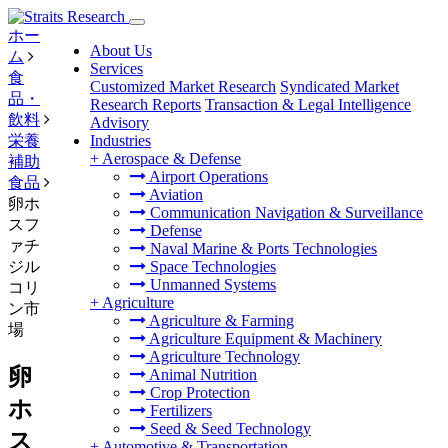
ホー
About Us
ム
Services
食
Customized Market Research
Syndicated Market
品・
Research Reports
Transaction & Legal Intelligence
飲料
Advisory
栄養
Industries
+
Aerospace & Defense
補助
Airport Operations
食品
Aviation
卵ホ
Communication Navigation & Surveillance
スフ
Defense
ァチ
Naval Marine & Ports Technologies
ジル
Space Technologies
Unmanned Systems
コリ
+
Agriculture
ン市
Agriculture & Farming
場
Agriculture Equipment & Machinery
Agriculture Technology
卵
Animal Nutrition
Crop Protection
ホ
Fertilizers
Seed & Seed Technology
ス
+
Automotive & Transportation