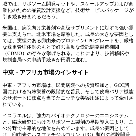
域では、リポソーム開発キットや、スケールアップおよび商
業化のための品質設計支援など、技術サービスパッケージが
引き続き好まれるだろう。
米国は、病院向け栄養剤や高級サプリメントに対する強い需
要に支えられ、北米市場を席巻した。成長の大きな要因とし
ては、実績のある卵由来のプロテインCPOグレードを、厳格
な変更管理体制のもとで好む高度な受託開発製造機関
（CDMO）の存在が挙げられる。これにより、技術移転や
規制当局への申請手続きが円滑に進む。
中東・アフリカ市場のインサイト
中東・アフリカ市場は、民間病院への投資増加と、GCC諸
国における特殊栄養の段階的な普及、そして皮膚バリア機能
のサポートに焦点を当てたニッチな美容用途によって牽引さ
れている。
イスラエルは、強力なバイオテクノロジーのエコシステム
と、臨床研究におけるリポソーム製剤の早期導入により、こ
の分野で主導的な地位を占めています。成長の要因として
は、卵由来のホスファチジルコリン（PC）製剤の試験開発