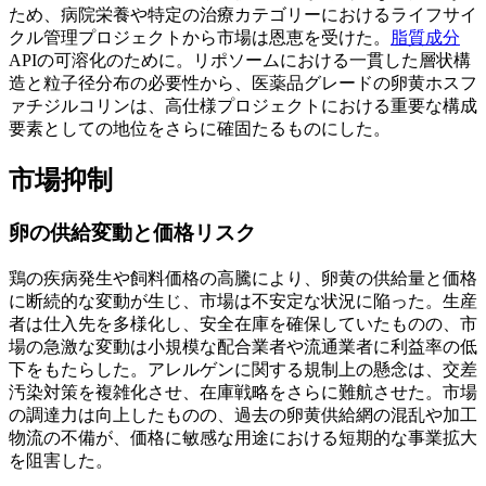
ため、病院栄養や特定の治療カテゴリーにおけるライフサイ
クル管理プロジェクトから市場は恩恵を受けた。
脂質成分
APIの可溶化のために。リポソームにおける一貫した層状構
造と粒子径分布の必要性から、医薬品グレードの卵黄ホスフ
ァチジルコリンは、高仕様プロジェクトにおける重要な構成
要素としての地位をさらに確固たるものにした。
市場抑制
卵の供給変動と価格リスク
鶏の疾病発生や飼料価格の高騰により、卵黄の供給量と価格
に断続的な変動が生じ、市場は不安定な状況に陥った。生産
者は仕入先を多様化し、安全在庫を確保していたものの、市
場の急激な変動は小規模な配合業者や流通業者に利益率の低
下をもたらした。アレルゲンに関する規制上の懸念は、交差
汚染対策を複雑化させ、在庫戦略をさらに難航させた。市場
の調達力は向上したものの、過去の卵黄供給網の混乱や加工
物流の不備が、価格に敏感な用途における短期的な事業拡大
を阻害した。