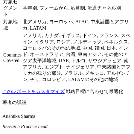
対象セ
グメン
学年別, フォームから, 応募制, 流通チャネル別
ト
対象地
北アメリカ, ヨーロッパ, APAC, 中東諸国とアフリ
域
カ, LATAM
アメリカ, カナダ, イギリス, ドイツ, フランス, スペ
イン, イタリア, ロシア, ノルディック, ベネルクス,
ヨーロッパのその他の地域, 中国, 韓国, 日本, イン
ド, オーストラリア, 台湾, 東南アジア, その他のア
Countries
Covered
ジア太平洋地域, UAE, トルコ, サウジアラビア, 南
アフリカ, エジプト, ナイジェリア, 中東諸国とアフ
リカの残りの部分, ブラジル, メキシコ, アルゼンチ
ン, チリ, コロンビア, LATAMのその他の地域
このレポートをカスタマイズ
戦略目標に合わせて最適化
著者の詳細
Anantika Sharma
Research Practice Lead