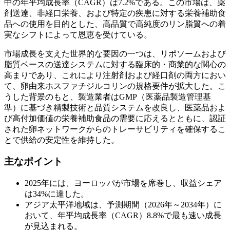
中の年平均成長率（CAGR）は7.2%である。この市場は、薬
剤送達、非経口栄養、および特定の疾患に対する栄養補助食
品への使用を目的とした、高品質で高純度のリン脂質への着
実なシフトによって恩恵を受けている。
市場成長を支えた世界的な要因の一つは、リポソームおよび
脂質ベースの送達システムに対する臨床的・商業的な関心の
高まりであり、これにより注射剤および経口剤の両方におい
て、卵由来ホスファチジルコリンの規格要件が拡大した。こ
うした背景のもと、製造業者はGMP（医薬品製造管理基
準）に基づき精製技術と品質システムを改良し、医薬品およ
び高付加価値の栄養補助食品の需要に応えるとともに、認証
された卵ネットワークからのトレーサビリティを確保するこ
とで供給の安定性を維持した。
主なポイント
2025年には、ヨーロッパが市場を席巻し、収益シェア
は34%に達した。
アジア太平洋地域は、予測期間（2026年～2034年）に
おいて、年平均成長率（CAGR）8.8%で最も速い成長
が見込まれる。