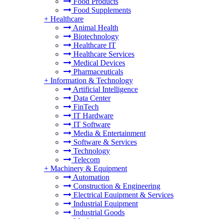
Food Products
Food Supplements
+
Healthcare
Animal Health
Biotechnology
Healthcare IT
Healthcare Services
Medical Devices
Pharmaceuticals
+
Information & Technology
Artificial Intelligence
Data Center
FinTech
IT Hardware
IT Software
Media & Entertainment
Software & Services
Technology
Telecom
+
Machinery & Equipment
Automation
Construction & Engineering
Electrical Equipment & Services
Industrial Equipment
Industrial Goods