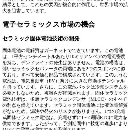
結果として、これらの要因が複合的に作用し、世界市場の拡
大を阻害しています。
電子セラミックス市場の機会
セラミック固体電池技術の開発
固体電池の電解質はガーネットでできています。この電池
は、1平方センチメートルあたり10ミリアンペアの電流密度
を持ち、デンドライトの発生はありません。電池の構造は、
薄いセラミックセパレータの両端にある2つのスポンジに似
ており、すべて安価な部品で構成されています。このような
電池は、電気自動車（EV）向けに大きな市場ポテンシャル
を持っています。さらに、この電池パックは冷却システムを
必要としないため、複雑さが軽減されます。固体セラミック
電池技術は、多層セラミックコンデンサ（MLCC）のすべて
の利点を備えています。セラミック固体電池には液体電解質
がないため、漏洩や発火のリスクがありません。1つの充電
式固体セラミック電池は、充電せずに1～4週間RTCに電力を
供給できます。したがって、予測期間中に技術の進歩により
MLCCの需要が増加すると予測されます。