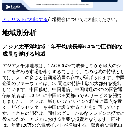
アナリストに相談する
市場機会についてご相談ください。
地域別分析
アジア太平洋地域：年平均成長率6.4％で圧倒的な
成長を遂げる地域
アジア太平洋地域は、CAGR 6.4%で成長しながら最大のシ
ェアを占める市場を牽引するでしょう。この地域の特徴とし
ては、人口の多さと新興経済国の存在が挙げられます。中国
企業のファーウェイは、5G関連の特許出願の大部分を提出
しています。中国移動、中国電信、中国聯通の3つの国営通
信事業者は、2019年に中国の主要都市で5Gサービスを開始
しました。テスラは、新しいEVデザインの開発に重点を置
くデザインセンターを中国に設立することも計画していま
す。これらの開発は、同社のグローバルなプレゼンス拡大に
役立つため、アジアにおける重要な投資となります。同社
は、年間120万の充電ポイントが増加する、驚異的な電気自