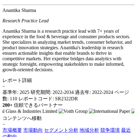
Anantika Sharma
Research Practice Lead
Anantika Sharma is a research practice lead with 7+ years of
experience in the food & beverage and consumer products sectors.
She specializes in analyzing market trends, consumer behavior, and
product innovation strategies. Anantika's leadership in research
ensures actionable insights that enable brands to thrive in
competitive markets. Her expertise bridges data analytics with
strategic foresight, empowering stakeholders to make informed,
growth-oriented decisions.
レポート詳細
−
基準年: 2025
研究期間: 2022-2034
過去年: 2022-2024
ページ
数: 110
レポートコード: SR2322DR
200+
信頼できるパートナー
コンテンツへ移動
−
市場概要
市場動向
セグメント分析
地域分析
競争環境
最近
の動向