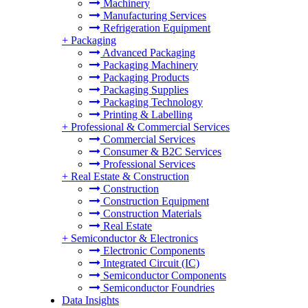
Machinery
Manufacturing Services
Refrigeration Equipment
+
Packaging
Advanced Packaging
Packaging Machinery
Packaging Products
Packaging Supplies
Packaging Technology
Printing & Labelling
+
Professional & Commercial Services
Commercial Services
Consumer & B2C Services
Professional Services
+
Real Estate & Construction
Construction
Construction Equipment
Construction Materials
Real Estate
+
Semiconductor & Electronics
Electronic Components
Integrated Circuit (IC)
Semiconductor Components
Semiconductor Foundries
Data Insights