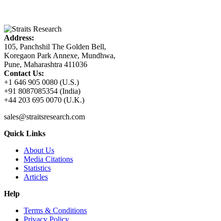
Address:
105, Panchshil The Golden Bell,
Koregaon Park Annexe, Mundhwa,
Pune, Maharashtra 411036
Contact Us:
+1 646 905 0080 (U.S.)
+91 8087085354 (India)
+44 203 695 0070 (U.K.)
sales@straitsresearch.com
Quick Links
About Us
Media Citations
Statistics
Articles
Help
Terms & Conditions
Privacy Policy