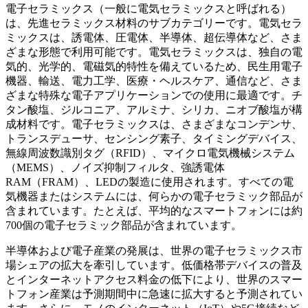
電子セラミックス（一般に電気セラミックスと呼ばれる）
は、先進セラミックス材料のサブカテゴリーです。電気セラ
ミックスは、誘電体、圧電体、半導体、超伝導体など、さま
ざまな形態で利用可能です。電気セラミックスは、独自の電
気的、光学的、電磁気的特性を備えているため、民生用電子
機器、輸送、電力工学、医療・ヘルスケア、通信など、さま
ざまな特殊な電子アプリケーションでの使用に最適です。チ
タン酸塩、ジルコニア、アルミナ、シリカ、ニオブ酸塩が構
成材料です。電子セラミックスは、さまざまなコンデンサ、
トランスデューサ、センシング素子、タイミングデバイス、
無線周波数識別タグ（RFID）、マイクロ電気機械システム
（MEMS）、ノイズ抑制フィルタ、強誘電体
RAM（FRAM）、LEDの製造に使用されます。すべての電
気機器またはシステムには、何らかの電子セラミック部品が
含まれています。たとえば、平均的なスマートフォンには約
700個の電子セラミック部品が含まれています。
半導体および電子産業の発展は、世界の電子セラミックス市
場シェアの拡大を牽引しています。低価格帯デバイスの普及
とインターネットアクセス料金の低下により、世界のスマー
トフォン産業は予測期間中に急速に拡大すると予測されてい