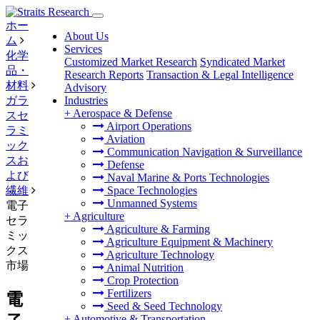
ホー
About Us
ム
Services
化学
Customized Market Research
Syndicated Market
品・
Research Reports
Transaction & Legal Intelligence
材料
Advisory
ガラ
Industries
+
Aerospace & Defense
スセ
Airport Operations
ラミ
Aviation
ック
Communication Navigation & Surveillance
スお
Defense
よび
Naval Marine & Ports Technologies
繊維
Space Technologies
Unmanned Systems
電子
+
Agriculture
セラ
Agriculture & Farming
ミッ
Agriculture Equipment & Machinery
クス
Agriculture Technology
市場
Animal Nutrition
Crop Protection
Fertilizers
電
Seed & Seed Technology
+
Automotive & Transportation