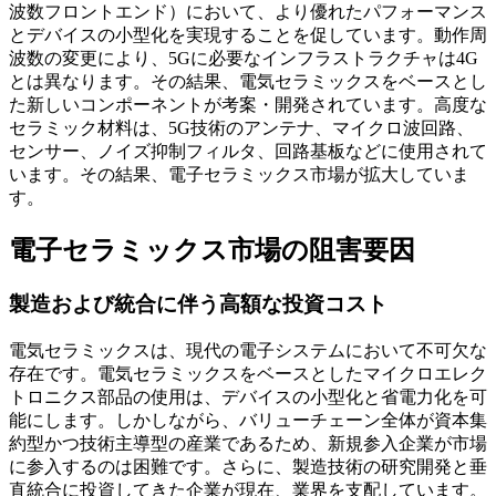
波数フロントエンド）において、より優れたパフォーマンス
とデバイスの小型化を実現することを促しています。動作周
波数の変更により、5Gに必要なインフラストラクチャは4G
とは異なります。その結果、電気セラミックスをベースとし
た新しいコンポーネントが考案・開発されています。高度な
セラミック材料は、5G技術のアンテナ、マイクロ波回路、
センサー、ノイズ抑制フィルタ、回路基板などに使用されて
います。その結果、電子セラミックス市場が拡大していま
す。
電子セラミックス市場の阻害要因
製造および統合に伴う高額な投資コスト
電気セラミックスは、現代の電子システムにおいて不可欠な
存在です。電気セラミックスをベースとしたマイクロエレク
トロニクス部品の使用は、デバイスの小型化と省電力化を可
能にします。しかしながら、バリューチェーン全体が資本集
約型かつ技術主導型の産業であるため、新規参入企業が市場
に参入するのは困難です。さらに、製造技術の研究開発と垂
直統合に投資してきた企業が現在、業界を支配しています。