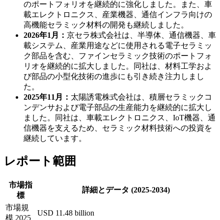
のポートフォリオを継続的に強化しました。また、車
載エレクトロニクス、産業機器、通信インフラ向けの
高機能セラミック材料の開発も継続しました。
2026年1月：
京セラ株式会社は、半導体、通信機器、車
載システム、産業用途などに使用される電子セラミッ
ク部品を含む、ファインセラミック技術のポートフォ
リオを継続的に拡大しました。同社は、材料工学およ
び部品の小型化技術の進歩にも引き続き注力しまし
た。
2025年11月：
太陽誘電株式会社は、積層セラミックコ
ンデンサおよび電子部品の生産能力を継続的に拡大し
ました。同社は、車載エレクトロニクス、IoT機器、通
信機器を支えるため、セラミック材料技術への投資を
継続しています。
レポート範囲
市場指
詳細とデータ (2025-2034)
標
市場規
USD 11.48 billion
模 2025