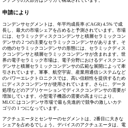
ンデンサの大部分はシリカで構成されています。
申請により
コンデンサセグメントは、年平均成長率 (CAGR) 4.5% で成
長し、最大の市場シェアを占めると予測されています。市場
には、セラミックディスクコンデンサと積層セラミックコン
デンサの 2 つの主要なセラミックコンデンサがあります。そ
の他のセラミックコンデンサの形態には、セラミックディス
クコンデンサと積層セラミックコンデンサが含まれます。世
界の電子セラミック市場は、電子分野におけるディスクコン
デンサと積層セラミックコンデンサの広範な展開によって牽
引されています。軍事、航空宇宙、産業用通信システムなど
のパワーエレクトロニクスでは、高い信頼性を提供するため
にディスクコンデンサが使用されています。さらに、データ
処理などのアプリケーションでディスクコンデンサの需要が
増加しています。小型電子機器の需要の高まりにより、
MLCC はコンデンサ市場で最も先進的で競争の激しいカテ
ゴリの 1 つになっています。
アクチュエータとセンサーのセグメントは、2番目に大きな
シェアを占めるでしょう。デバイスのアクチュエータは、電