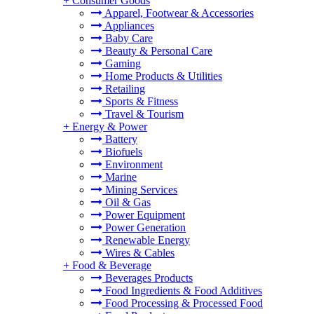
+
Consumer Goods
Apparel, Footwear & Accessories
Appliances
Baby Care
Beauty & Personal Care
Gaming
Home Products & Utilities
Retailing
Sports & Fitness
Travel & Tourism
+
Energy & Power
Battery
Biofuels
Environment
Marine
Mining Services
Oil & Gas
Power Equipment
Power Generation
Renewable Energy
Wires & Cables
+
Food & Beverage
Beverages Products
Food Ingredients & Food Additives
Food Processing & Processed Food