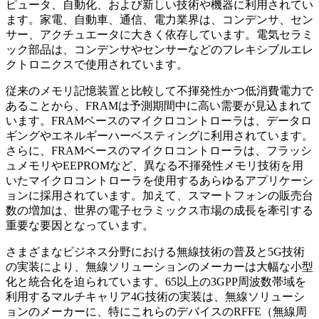
ピュータ、自動化、および新しい技術や機器に利用されてい
ます。家電、自動車、通信、電力業界は、コンデンサ、セン
サー、アクチュエータに大きく依存しています。電気セラミ
ック部品は、コンデンサやセンサーなどのフレキシブルエレ
クトロニクスで使用されています。
従来のメモリ記憶装置と比較して不揮発性かつ低消費電力で
あることから、FRAMは予測期間中に高い需要が見込まれて
います。FRAMベースのマイクロコントローラは、データロ
ギングやエネルギーハーベスティングに利用されています。
さらに、FRAMベースのマイクロコントローラは、フラッシ
ュメモリやEEPROMなど、異なる不揮発性メモリ技術を用
いたマイクロコントローラを使用するあらゆるアプリケーシ
ョンに採用されています。加えて、スマートフォンの販売台
数の増加は、世界の電子セラミックス市場の成長を牽引する
重要な要因となっています。
さまざまなビジネス分野における無線技術の普及と5G技術
の実装により、無線ソリューションのメーカーは大幅な小型
化と統合化を迫られています。65以上の3GPP周波数帯域を
利用するマルチキャリア4G技術の実装は、無線ソリューシ
ョンのメーカーに、特にこれらのデバイスのRFFE（無線周