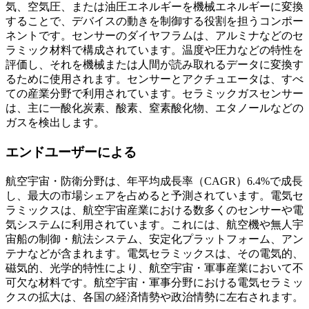
気、空気圧、または油圧エネルギーを機械エネルギーに変換
することで、デバイスの動きを制御する役割を担うコンポー
ネントです。センサーのダイヤフラムは、アルミナなどのセ
ラミック材料で構成されています。温度や圧力などの特性を
評価し、それを機械または人間が読み取れるデータに変換す
るために使用されます。センサーとアクチュエータは、すべ
ての産業分野で利用されています。セラミックガスセンサー
は、主に一酸化炭素、酸素、窒素酸化物、エタノールなどの
ガスを検出します。
エンドユーザーによる
航空宇宙・防衛分野は、年平均成長率（CAGR）6.4%で成長
し、最大の市場シェアを占めると予測されています。電気セ
ラミックスは、航空宇宙産業における数多くのセンサーや電
気システムに利用されています。これには、航空機や無人宇
宙船の制御・航法システム、安定化プラットフォーム、アン
テナなどが含まれます。電気セラミックスは、その電気的、
磁気的、光学的特性により、航空宇宙・軍事産業において不
可欠な材料です。航空宇宙・軍事分野における電気セラミッ
クスの拡大は、各国の経済情勢や政治情勢に左右されます。