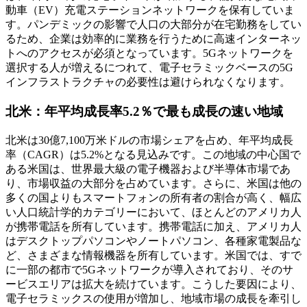
動車（EV）充電ステーションネットワークを保有していま
す。パンデミックの影響で人口の大部分が在宅勤務をしてい
るため、企業は効率的に業務を行うために高速インターネッ
トへのアクセスが必須となっています。5Gネットワ​​ークを
選択する人が増えるにつれて、電子セラミックベースの5G
インフラストラクチャの必要性は避けられなくなります。
北米：年平均成長率5.2％で最も成長の速い地域
北米は30億7,100万米ドルの市場シェアを占め、年平均成長
率（CAGR）は5.2%となる見込みです。この地域の中心国で
ある米国は、世界最大級の電子機器および半導体市場であ
り、市場収益の大部分を占めています。さらに、米国は他の
多くの国よりもスマートフォンの所有者の割合が高く、幅広
い人口統計学的カテゴリーにおいて、ほとんどのアメリカ人
が携帯電話を所有しています。携帯電話に加え、アメリカ人
はデスクトップパソコンやノートパソコン、各種家電製品な
ど、さまざまな情報機器を所有しています。米国では、すで
に一部の都市で5Gネットワ​​ークが導入されており、そのサ
ービスエリアは拡大を続けています。こうした要因により、
電子セラミックスの使用が増加し、地域市場の成長を牽引し