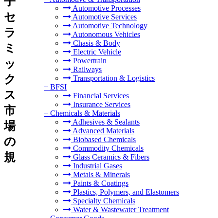
子
Automotive Processes
セ
Automotive Services
Automotive Technology
ラ
Autonomous Vehicles
Chasis & Body
ミ
Electric Vehicle
Powertrain
ッ
Railways
ク
Transportation & Logistics
+
BFSI
ス
Financial Services
Insurance Services
市
+
Chemicals & Materials
Adhesives & Sealants
場
Advanced Materials
の
Biobased Chemicals
Commodity Chemicals
規
Glass Ceramics & Fibers
Industrial Gases
Metals & Minerals
Paints & Coatings
Plastics, Polymers, and Elastomers
Specialty Chemicals
Water & Wastewater Treatment