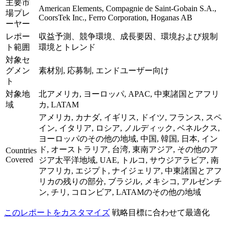
主要市
American Elements, Compagnie de Saint-Gobain S.A.,
場プレ
CoorsTek Inc., Ferro Corporation, Hoganas AB
ーヤー
レポー
収益予測、競争環境、成長要因、環境および規制
ト範囲
環境とトレンド
対象セ
グメン
素材別, 応募制, エンドユーザー向け
ト
対象地
北アメリカ, ヨーロッパ, APAC, 中東諸国とアフリ
域
カ, LATAM
アメリカ, カナダ, イギリス, ドイツ, フランス, スペ
イン, イタリア, ロシア, ノルディック, ベネルクス,
ヨーロッパのその他の地域, 中国, 韓国, 日本, イン
ド, オーストラリア, 台湾, 東南アジア, その他のア
Countries
Covered
ジア太平洋地域, UAE, トルコ, サウジアラビア, 南
アフリカ, エジプト, ナイジェリア, 中東諸国とアフ
リカの残りの部分, ブラジル, メキシコ, アルゼンチ
ン, チリ, コロンビア, LATAMのその他の地域
このレポートをカスタマイズ
戦略目標に合わせて最適化