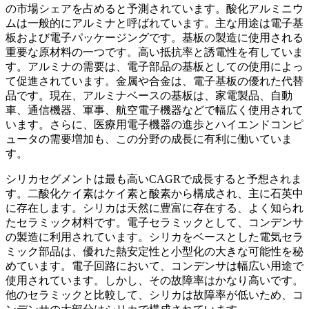
の市場シェアを占めると予測されています。酸化アルミニウ
ムは一般的にアルミナと呼ばれています。主な用途は電子基
板および電子パッケージングです。基板の製造に使用される
重要な原材料の一つです。高い抵抗率と誘電性を有していま
す。アルミナの需要は、電子部品の基板としての使用によっ
て促進されています。金属や合金は、電子基板の優れた代替
品です。現在、アルミナベースの基板は、家電製品、自動
車、通信機器、軍事、航空電子機器などで幅広く使用されて
います。さらに、医療用電子機器の進歩とハイエンドコンピ
ュータの需要増加も、この分野の成長に有利に働いていま
す。
シリカセグメントは最も高いCAGRで成長すると予想されま
す。二酸化ケイ素はケイ素と酸素から構成され、主に石英中
に存在します。シリカは天然に豊富に存在する、よく知られ
たセラミック材料です。電子セラミックとして、コンデンサ
の製造に利用されています。シリカをベースとした電気セラ
ミック部品は、優れた熱安定性と小型化の大きな可能性を秘
めています。電子回路において、コンデンサは幅広い用途で
使用されています。しかし、その故障率はかなり高いです。
他のセラミックと比較して、シリカは故障率が低いため、コ