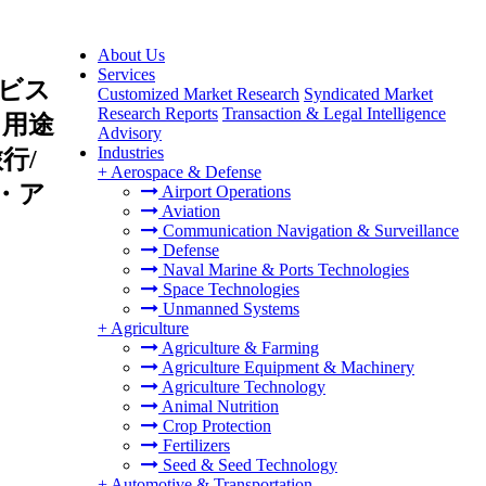
About Us
Services
ビス
Customized Market Research
Syndicated Market
Research Reports
Transaction & Legal Intelligence
、用途
Advisory
Industries
行/
+
Aerospace & Defense
・ア
Airport Operations
Aviation
Communication Navigation & Surveillance
Defense
Naval Marine & Ports Technologies
Space Technologies
Unmanned Systems
+
Agriculture
Agriculture & Farming
Agriculture Equipment & Machinery
Agriculture Technology
Animal Nutrition
Crop Protection
Fertilizers
Seed & Seed Technology
+
Automotive & Transportation