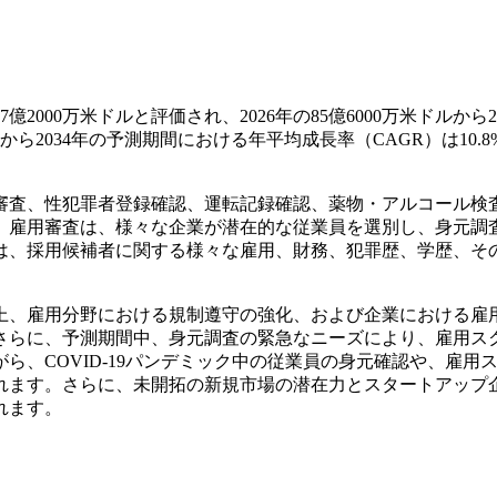
000万米ドルと評価され、2026年の85億6000万米ドルから2
年から2034年の予測期間における年平均成長率（CAGR）は10.8
審査、性犯罪者登録確認、運転記録確認、薬物・アルコール検
、雇用審査は、様々な企業が潜在的な従業員を選別し、身元調
は、採用候補者に関する様々な雇用、財務、犯罪歴、学歴、そ
上、雇用分野における規制遵守の強化、および企業における雇
さらに、予測期間中、身元調査の緊急なニーズにより、雇用ス
、COVID-19パンデミック中の従業員の身元確認や、雇用
れます。さらに、未開拓の新規市場の潜在力とスタートアップ
れます。