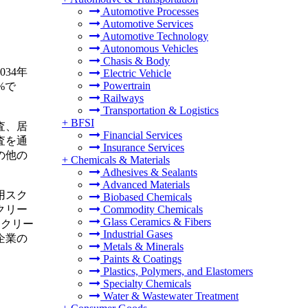
Automotive Processes
Automotive Services
Automotive Technology
Autonomous Vehicles
Chasis & Body
034年
Electric Vehicle
Powertrain
%で
Railways
Transportation & Logistics
+
BFSI
査、居
Financial Services
査を通
Insurance Services
の他の
+
Chemicals & Materials
Adhesives & Sealants
Advanced Materials
用スク
Biobased Chemicals
クリー
Commodity Chemicals
Glass Ceramics & Fibers
スクリー
Industrial Gases
企業の
Metals & Minerals
Paints & Coatings
Plastics, Polymers, and Elastomers
Specialty Chemicals
Water & Wastewater Treatment