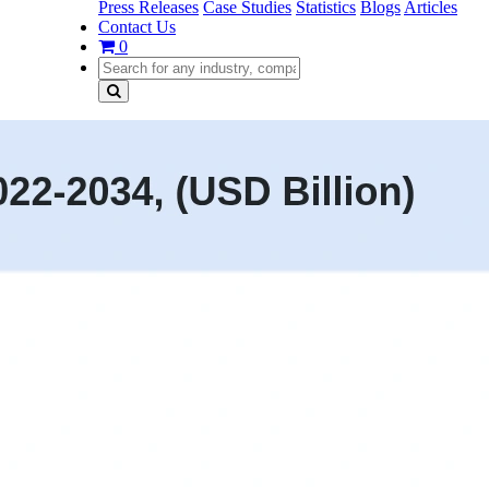
Press Releases
Case Studies
Statistics
Blogs
Articles
Contact Us
0