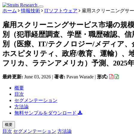
ホーム
情報技術
ITソフトウェア
雇用スクリーニングサー
雇用スクリーニングサービス市場の規
別（犯罪経歴調査、学歴・職歴確認、信
別（医療、IT/テクノロジー/メディア
ホスピタリティ、政府/教育、運輸）、
フリカ、ラテンアメリカ）予測、2025年～
最終更新:
June 03, 2026
|
著者:
Pavan Warade
|
形式:
概要
目次
セグメンテーション
方法論
無料サンプルをダウンロード
概要
目次
セグメンテーション
方法論