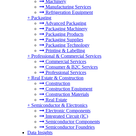
Machinery
Manufacturing Services
Refrigeration Equipment
+
Packaging
Advanced Packaging
Packaging Machinery
Packaging Products
Packaging Supplies
Packaging Technology
Printing & Labelling
+
Professional & Commercial Services
Commercial Services
Consumer & B2C Services
Professional Services
+
Real Estate & Construction
Construction
Construction Equipment
Construction Materials
Real Estate
+
Semiconductor & Electronics
Electronic Components
Integrated Circuit (IC)
Semiconductor Components
Semiconductor Foundries
Data Insights