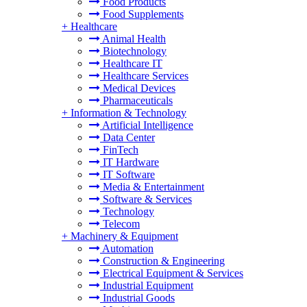
Food Products
Food Supplements
+
Healthcare
Animal Health
Biotechnology
Healthcare IT
Healthcare Services
Medical Devices
Pharmaceuticals
+
Information & Technology
Artificial Intelligence
Data Center
FinTech
IT Hardware
IT Software
Media & Entertainment
Software & Services
Technology
Telecom
+
Machinery & Equipment
Automation
Construction & Engineering
Electrical Equipment & Services
Industrial Equipment
Industrial Goods