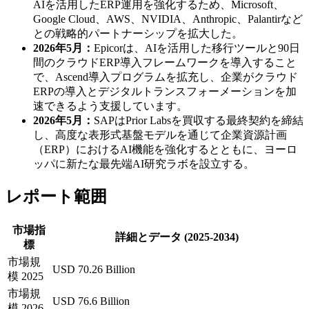
AIを活用したERP運用を強化するため、Microsoft、
Google Cloud、AWS、NVIDIA、Anthropic、Palantirなど
との戦略的パートナーシップを拡大した。
2026年5月：
Epicorは、AIを活用した移行ツールと90日
間のクラウドERP導入フレームワークを導入すること
で、Ascend導入プログラムを拡充し、企業がクラウド
ERPの導入とデジタルトランスフォーメーションを加
速できるよう支援しています。
2026年5月：
SAPはPrior Labsを買収する最終契約を締結
し、高度な表形式基盤モデルを通じて企業資源計画
（ERP）におけるAI機能を強化するとともに、ヨーロ
ッパに新たな最先端AI研究ラボを設立する。
レポート範囲
市場指
詳細とデータ (2025-2034)
標
市場規
USD 70.26 Billion
模 2025
市場規
USD 76.6 Billion
模 2026