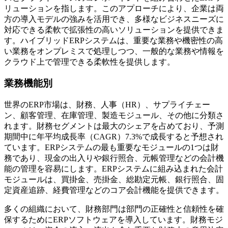
リューションを指します。このアプローチにより、企業は両
方の導入モデルの強みを活用でき、多様なビジネスニーズに
対応できる柔軟で拡張性の高いソリューションを提供できま
す。ハイブリッドERPシステムは、重要な業務や機密性の高
い業務をオンプレミスで処理しつつ、一般的な業務や情報を
クラウド上で管理できる柔軟性を提供します。
業務機能別
世界のERP市場は、財務、人事（HR）、サプライチェー
ン、顧客管理、在庫管理、製造モジュール、その他に分類さ
れます。財務セグメントは最大のシェアを占めており、予測
期間中に年平均成長率（CAGR）7.3%で成長すると予想され
ています。ERPシステムの最も重要なモジュールの1つは財
務であり、現金の出入りや銀行照合、元帳管理などの会計機
能の管理を容易にします。ERPシステムに組み込まれた会計
モジュールは、買掛金、売掛金、総勘定元帳、銀行照合、固
定資産追跡、経費管理などのコア会計機能を提供できます。
多くの組織において、財務部門は部門の正確性と信頼性を確
保するためにERPソフトウェアを導入しています。財務モジ