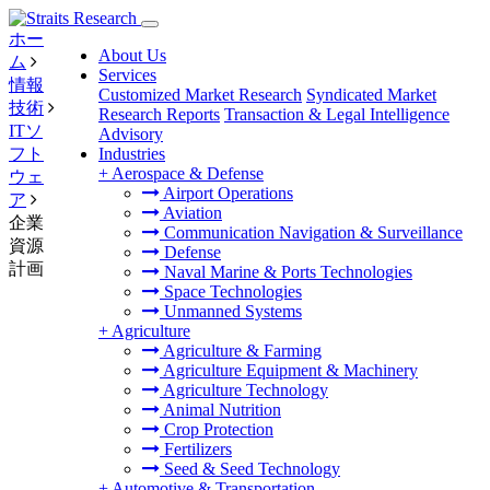
ホー
About Us
ム
Services
情報
Customized Market Research
Syndicated Market
技術
Research Reports
Transaction & Legal Intelligence
ITソ
Advisory
フト
Industries
+
Aerospace & Defense
ウェ
Airport Operations
ア
Aviation
企業
Communication Navigation & Surveillance
資源
Defense
計画
Naval Marine & Ports Technologies
Space Technologies
Unmanned Systems
+
Agriculture
Agriculture & Farming
Agriculture Equipment & Machinery
Agriculture Technology
Animal Nutrition
Crop Protection
Fertilizers
Seed & Seed Technology
+
Automotive & Transportation