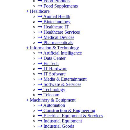
Food Products
Food Supplements
+
Healthcare
Animal Health
Biotechnology
Healthcare IT
Healthcare Services
Medical Devices
Pharmaceuticals
+
Information & Technology
Artificial Intelligence
Data Center
FinTech
IT Hardware
IT Software
Media & Entertainment
Software & Services
Technology
Telecom
+
Machinery & Equipment
Automation
Construction & Engineering
Electrical Equipment & Services
Industrial Equipment
Industrial Goods