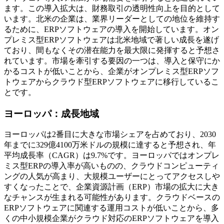
ます。この導入拡大は、財務取引の透明性向上を目的として
います。北米の企業は、業界リーダーとしての地位を維持す
るために、ERPソフトウェアの導入を開始しています。オン
プレミス型ERPソフトウェアは北米地域で著しい成長を遂げ
ており、間もなくその潜在能力を最大限に発揮すると予想さ
れています。市場を牽引する要因の一つは、導入と保守にか
かるコストが低いことから、企業がオンプレミス型ERPソフ
トウェアからクラウド型ERPソフトウェアに移行しているこ
とです。
ヨーロッパ：成長地域
ヨーロッパは2番目に大きな市場シェアを占めており、2030
年までに329億4100万米ドルの規模に達すると予想され、年
平均成長率（CAGR）は9.7%です。ヨーロッパではオンプレ
ミス型ERPの導入率が高いものの、クラウドコンピューティ
ングの人気が高まり、大規模ユーザーにとってアクセスしや
すくなったことで、企業資源計画（ERP）市場の拡大に大き
なチャンスが生まれる可能性があります。クラウドベースの
ERPソフトウェアに関連する運用コストが低いことから、多
くの中小規模企業がクラウド対応のERPソフトウェアを導入