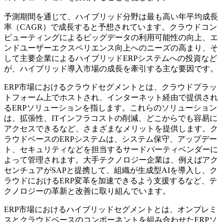
予測期間を通じて、ハイブリッド分野は最も高い年平均成長
率（CAGR）で成長すると予想されています。クラウドコン
ピューティングによるビッグデータの利用可能性の向上、エ
ンドユーザーエクスペリエンス向上へのニーズの高まり、そ
して主要企業によるハイブリッドERPシステムへの投資など
が、ハイブリッド導入市場の成長を牽引する主な要因です。
ERP市場におけるクラウドセグメントとは、クラウドプラッ
トフォーム上でホストされ、インターネット経由で提供され
るERPソリューションを指します。これらのソリューション
は、拡張性、ITインフラコストの削減、どこからでも容易に
アクセスできるなど、さまざまなメリットを提供します。ク
ラウドベースのERPシステムは、システム保守、アップデー
ト、セキュリティなどを担当するサードパーティベンダーに
よって管理されます。大手テクノロジー企業は、例えばアク
センチュアがSAPと提携して、組織が生成型AIを導入し、ク
ラウドにおけるERP変革を加速できるよう支援するなど、テ
クノロジーの革新と改善に取り組んでいます。
ERP市場におけるハイブリッドセグメントとは、オンプレミ
スとクラウドベースのコンポーネントを組み合わせたERPソ