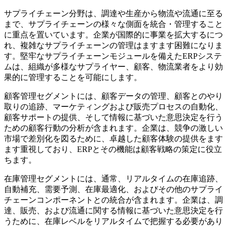
サプライチェーン分野は、調達や生産から物流や流通に至る
まで、サプライチェーンの様々な側面を統合・管理すること
に重点を置いています。企業が国際的に事業を拡大するにつ
れ、複雑なサプライチェーンの管理はますます困難になりま
す。堅牢なサプライチェーンモジュールを備えたERPシステ
ムは、組織が多様なサプライヤー、顧客、物流業者をより効
果的に管理することを可能にします。
顧客管理セグメントには、顧客データの管理、顧客とのやり
取りの追跡、マーケティングおよび販売プロセスの自動化、
顧客サポートの提供、そして情報に基づいた意思決定を行う
ための顧客行動の分析が含まれます。企業は、競争の激しい
市場で差別化を図るために、卓越した顧客体験の提供をます
ます重視しており、ERPとその機能は顧客戦略の策定に役立
ちます。
在庫管理セグメントには、通常、リアルタイムの在庫追跡、
自動補充、需要予測、在庫最適化、およびその他のサプライ
チェーンコンポーネントとの統合が含まれます。企業は、調
達、販売、および流通に関する情報に基づいた意思決定を行
うために、在庫レベルをリアルタイムで把握する必要があり