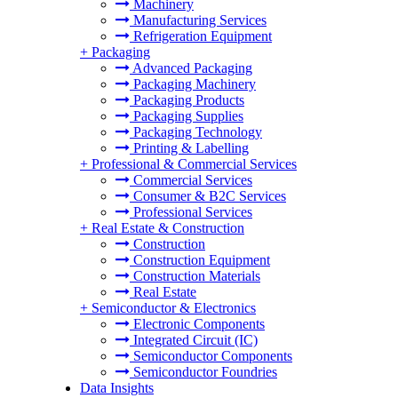
Machinery
Manufacturing Services
Refrigeration Equipment
+
Packaging
Advanced Packaging
Packaging Machinery
Packaging Products
Packaging Supplies
Packaging Technology
Printing & Labelling
+
Professional & Commercial Services
Commercial Services
Consumer & B2C Services
Professional Services
+
Real Estate & Construction
Construction
Construction Equipment
Construction Materials
Real Estate
+
Semiconductor & Electronics
Electronic Components
Integrated Circuit (IC)
Semiconductor Components
Semiconductor Foundries
Data Insights