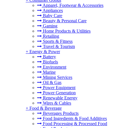
+
Consumer Goods
Apparel, Footwear & Accessories
Appliances
Baby Care
Beauty & Personal Care
Gaming
Home Products & Utilities
Retailing
Sports & Fitness
Travel & Tourism
+
Energy & Power
Battery
Biofuels
Environment
Marine
Mining Services
Oil & Gas
Power Equipment
Power Generation
Renewable Energy
Wires & Cables
+
Food & Beverage
Beverages Products
Food Ingredients & Food Additives
Food Processing & Processed Food