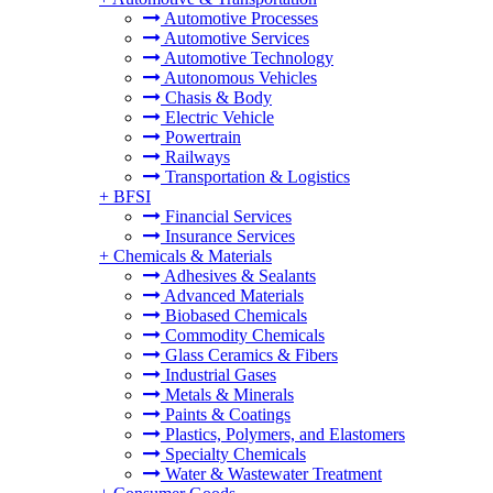
Automotive Processes
Automotive Services
Automotive Technology
Autonomous Vehicles
Chasis & Body
Electric Vehicle
Powertrain
Railways
Transportation & Logistics
+
BFSI
Financial Services
Insurance Services
+
Chemicals & Materials
Adhesives & Sealants
Advanced Materials
Biobased Chemicals
Commodity Chemicals
Glass Ceramics & Fibers
Industrial Gases
Metals & Minerals
Paints & Coatings
Plastics, Polymers, and Elastomers
Specialty Chemicals
Water & Wastewater Treatment