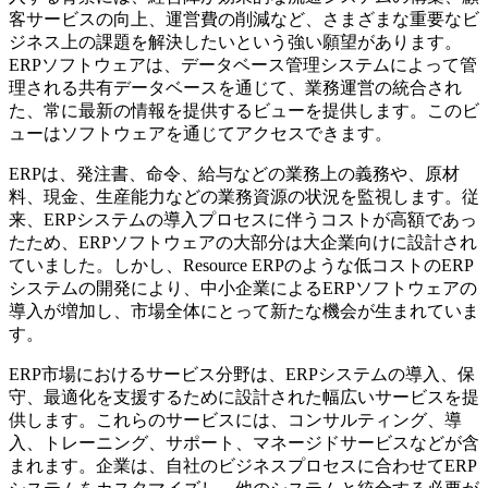
客サービスの向上、運営費の削減など、さまざまな重要なビ
ジネス上の課題を解決したいという強い願望があります。
ERPソフトウェアは、データベース管理システムによって管
理される共有データベースを通じて、業務運営の統合され
た、常に最新の情報を提供するビューを提供します。このビ
ューはソフトウェアを通じてアクセスできます。
ERPは、発注書、命令、給与などの業務上の義務や、原材
料、現金、生産能力などの業務資源の状況を監視します。従
来、ERPシステムの導入プロセスに伴うコストが高額であっ
たため、ERPソフトウェアの大部分は大企業向けに設計され
ていました。しかし、Resource ERPのような低コストのERP
システムの開発により、中小企業によるERPソフトウェアの
導入が増加し、市場全体にとって新たな機会が生まれていま
す。
ERP市場におけるサービス分野は、ERPシステムの導入、保
守、最適化を支援するために設計された幅広いサービスを提
供します。これらのサービスには、コンサルティング、導
入、トレーニング、サポート、マネージドサービスなどが含
まれます。企業は、自社のビジネスプロセスに合わせてERP