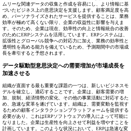
ムリーな関連データの収集と作成を容易にし、より情報に基
づいたビジネス上の意思決定を支援します。顧客満足度を高
め、パーソナライズされたサービスを提供することは、業務
効率が極めて高くない限り、企業の収益性に影響を与えま
す。そのため、企業は現在、効率性の向上と情報統合の改善
のためにERPシステムを活用しています。ERPシステムは、
拡張性とグローバル競争への対応力に加え、業務の効率性と
透明性を高める能力を備えているため、予測期間中の市場成
長を牽引すると予想されます。
データ駆動型意思決定への需要増加が市場成長を
加速させる
組織が直面する最も重要な課題の一つは、新しいビジネスモ
デルを確立し、適応することです。企業は、顧客需要の増
加、規制、経済情勢の変化、その他の事業活動に対応するた
め、急速な変革を遂げています。組織は、需要変動を監視す
るための顧客インタラクションプラットフォームを提供する
必要があり、これはERPソフトウェアの導入によって可能に
なりました。企業は生産性を向上させて利益を増やすことを
計画しています。このような状況において、ERPは急速な変