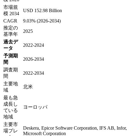
市場規
USD 152.98 Billion
模 2034
CAGR
9.03% (2026-2034)
推定の
2025
基準年
過去デ
2022-2024
ータ
予測期
2026-2034
間
調査期
2022-2034
間
主要地
北米
域
最も急
成長し
ヨーロッパ
ている
地域
主要市
Deskera, Epicor Software Corporation, IFS AB, Infor,
場プレ
Microsoft Corporation