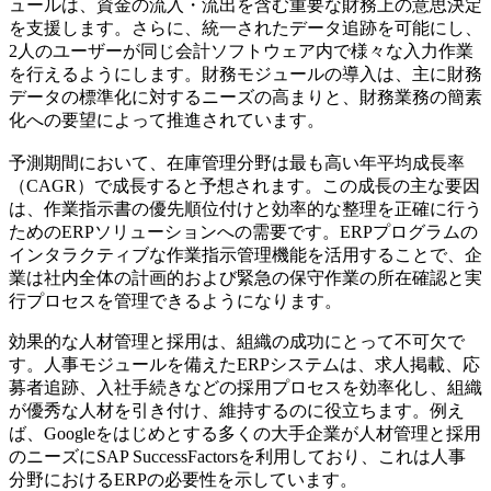
ュールは、資金の流入・流出を含む重要な財務上の意思決定
を支援します。さらに、統一されたデータ追跡を可能にし、
2人のユーザーが同じ会計ソフトウェア内で様々な入力作業
を行えるようにします。財務モジュールの導入は、主に財務
データの標準化に対するニーズの高まりと、財務業務の簡素
化への要望によって推進されています。
予測期間において、在庫管理分野は最も高い年平均成長率
（CAGR）で成長すると予想されます。この成長の主な要因
は、作業指示書の優先順位付けと効率的な整理を正確に行う
ためのERPソリューションへの需要です。ERPプログラムの
インタラクティブな作業指示管理機能を活用することで、企
業は社内全体の計画的および緊急の保守作業の所在確認と実
行プロセスを管理できるようになります。
効果的な人材管理と採用は、組織の成功にとって不可欠で
す。人事モジュールを備えたERPシステムは、求人掲載、応
募者追跡、入社手続きなどの採用プロセスを効率化し、組織
が優秀な人材を引き付け、維持するのに役立ちます。例え
ば、Googleをはじめとする多くの大手企業が人材管理と採用
のニーズにSAP SuccessFactorsを利用しており、これは人事
分野におけるERPの必要性を示しています。