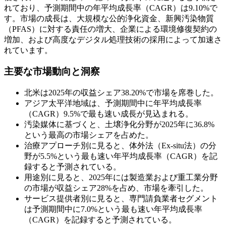
れており、予測期間中の年平均成長率（CAGR）は9.10%で
す。市場の成長は、大規模な公的浄化資金、新興汚染物質
（PFAS）に対する責任の増大、企業による環境修復契約の
増加、および高度なデジタル処理技術の採用によって加速さ
れています。
主要な市場動向と洞察
北米は2025年の収益シェア38.20%で市場を席巻した。
アジア太平洋地域は、予測期間中に年平均成長率
（CAGR）9.5%で最も速い成長が見込まれる。
汚染媒体に基づくと、土壌浄化分野が2025年に36.8%
という最高の市場シェアを占めた。
治療アプローチ別に見ると、体外法（Ex-situ法）の分
野が5.5%という最も速い年平均成長率（CAGR）を記
録すると予測されている。
用途別に見ると、2025年には製造業および重工業分野
の市場が収益シェア28%を占め、市場を牽引した。
サービス提供者別に見ると、専門請負業者セグメント
は予測期間中に7.0%という最も速い年平均成長率
（CAGR）を記録すると予測されている。