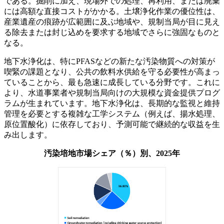
である。掘削に加え、現場外での処理、再利用、または廃棄
には高額な直接コストがかかる。土壌浄化作業の優位性は、
産業遺産の痕跡が広範囲に及ぶ地域や、規制当局が目に見え
る除去または封じ込めを要求する地域でさらに強固なものと
なる。
地下水浄化は、特にPFASなどの新たな汚染物質への対策が
喫緊の課題となり、公共の飲料水供給を守る必要性が高まっ
ていることから、最も急速に成長している分野です。これに
より、水道事業者や規制当局向けの大規模な資金提供プログ
ラムが生まれています。地下水浄化は、長期的な監視と維持
管理を必要とする複雑な工学システム（例えば、揚水処理、
原位置酸化）に依存しており、予測可能で継続的な収益を生
み出します。
汚染培地市場シェア（％）別、2025年