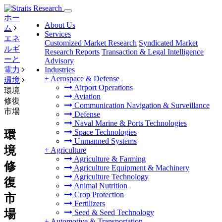
ホー
About Us
ム
Services
エネ
Customized Market Research
Syndicated Market
ルギ
Research Reports
Transaction & Legal Intelligence
ーと
Advisory
電力
Industries
+
Aerospace & Defense
環境
Airport Operations
環境
Aviation
修復
Communication Navigation & Surveillance
市場
Defense
Naval Marine & Ports Technologies
Space Technologies
環
Unmanned Systems
境
+
Agriculture
Agriculture & Farming
修
Agriculture Equipment & Machinery
Agriculture Technology
復
Animal Nutrition
Crop Protection
市
Fertilizers
場
Seed & Seed Technology
+
Automotive & Transportation