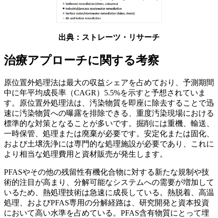
出典：ストレーツ・リサーチ
治療アプローチに関する考察
原位置外処理法は最大の収益シェアを占めており、予測期間
中に年平均成長率（CAGR）5.5%を示すと予想されていま
す。原位置外処理法は、汚染物質を即座に除去することで迅
速に汚染物質への曝露を排除できる、重度汚染現場における
標準的な対策となることが多いです。掘削には重機、輸送、
一時保管、処理または廃棄が必要です。安定化または固化、
および土壌洗浄には専門的な処理施設が必要であり、これに
より相当な処理費用と資材販売が発生します。
PFASやその他の残留性有機化合物に対する新たな規制や技
術的注目が高まり、分解可能なシステムへの需要が増加して
いるため、熱処理技術は急速に成長している。熱脱着、高温
処理、およびPFAS専用の分解経路は、研究開発と資本投資
において高い水準を占めている。PFAS含有物質にとって埋