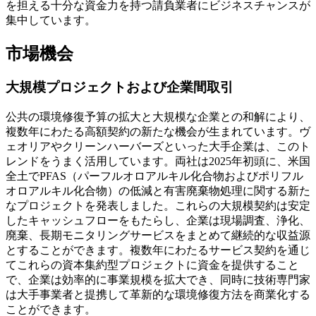
を担える十分な資金力を持つ請負業者にビジネスチャンスが
集中しています。
市場機会
大規模プロジェクトおよび企業間取引
公共の環境修復予算の拡大と大規模な企業との和解により、
複数年にわたる高額契約の新たな機会が生まれています。ヴ
ェオリアやクリーンハーバーズといった大手企業は、このト
レンドをうまく活用しています。両社は2025年初頭に、米国
全土でPFAS（パーフルオロアルキル化合物およびポリフル
オロアルキル化合物）の低減と有害廃棄物処理に関する新た
なプロジェクトを発表しました。これらの大規模契約は安定
したキャッシュフローをもたらし、企業は現場調査、浄化、
廃棄、長期モニタリングサービスをまとめて継続的な収益源
とすることができます。複数年にわたるサービス契約を通じ
てこれらの資本集約型プロジェクトに資金を提供すること
で、企業は効率的に事業規模を拡大でき、同時に技術専門家
は大手事業者と提携して革新的な環境修復方法を商業化する
ことができます。