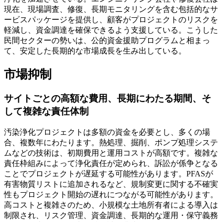
現在、現場調査、修復、長期モニタリングを含む包括的なサ
ービスパッケージを提供し、顧客がプロジェクトのリスクを
軽減し、資金調達を確保できるよう支援している。こうした
民間セクターの勢いは、公的資金援助プログラムと相まっ
て、安定した長期的な市場成長を生み出している。
市場抑制
サイトごとの高額な費用、長期にわたる期間、そ
して複雑な責任体制
汚染浄化プロジェクトは多額の資金を必要とし、多くの場
合、複数年にわたります。熱処理、掘削、ポンプ処理システ
ムなどの技術は、初期費用と運用コストが高額です。複雑な
責任枠組みによって浄化責任が定められ、訴訟が係争となる
ことでプロジェクトが遅延する可能性があります。PFASが
有害物質リストに追加されるなど、規制変更に関する不確実
性もプロジェクト開始の遅れにつながる可能性があります。
高コストと複雑さのため、小規模な土地所有者による導入は
制限され、リスク管理、資金調達、長期的な運用・保守義務