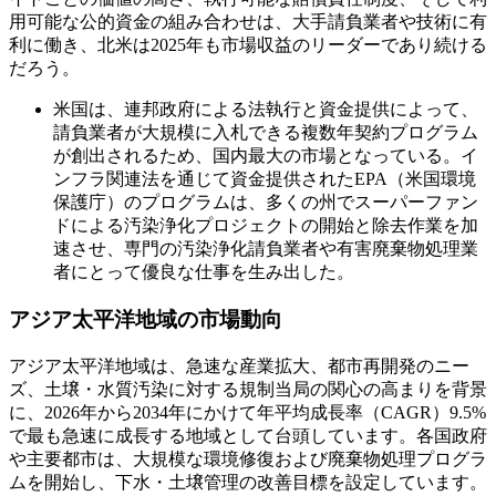
用可能な公的資金の組み合わせは、大手請負業者や技術に有
利に働き、北米は2025年も市場収益のリーダーであり続ける
だろう。
米国は、連邦政府による法執行と資金提供によって、
請負業者が大規模に入札できる複数年契約プログラム
が創出されるため、国内最大の市場となっている。イ
ンフラ関連法を通じて資金提供されたEPA（米国環境
保護庁）のプログラムは、多くの州でスーパーファン
ドによる汚染浄化プロジェクトの開始と除去作業を加
速させ、専門の汚染浄化請負業者や有害廃棄物処理業
者にとって優良な仕事を生み出した。
アジア太平洋地域の市場動向
アジア太平洋地域は、急速な産業拡大、都市再開発のニー
ズ、土壌・水質汚染に対する規制当局の関心の高まりを背景
に、2026年から2034年にかけて年平均成長率（CAGR）9.5%
で最も急速に成長する地域として台頭しています。各国政府
や主要都市は、大規模な環境修復および廃棄物処理プログラ
ムを開始し、下水・土壌管理の改善目標を設定しています。