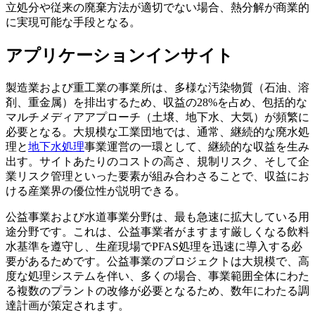
立処分や従来の廃棄方法が適切でない場合、熱分解が商業的
に実現可能な手段となる。
アプリケーションインサイト
製造業および重工業の事業所は、多様な汚染物質（石油、溶
剤、重金属）を排出するため、収益の28%を占め、包括的な
マルチメディアアプローチ（土壌、地下水、大気）が頻繁に
必要となる。大規模な工業団地では、通常、継続的な廃水処
理と
地下水処理
事業運営の一環として、継続的な収益を生み
出す。サイトあたりのコストの高さ、規制リスク、そして企
業リスク管理といった要素が組み合わさることで、収益にお
ける産業界の優位性が説明できる。
公益事業および水道事業分野は、最も急速に拡大している用
途分野です。これは、公益事業者がますます厳しくなる飲料
水基準を遵守し、生産現場でPFAS処理を迅速に導入する必
要があるためです。公益事業のプロジェクトは大規模で、高
度な処理システムを伴い、多くの場合、事業範囲全体にわた
る複数のプラントの改修が必要となるため、数年にわたる調
達計画が策定されます。