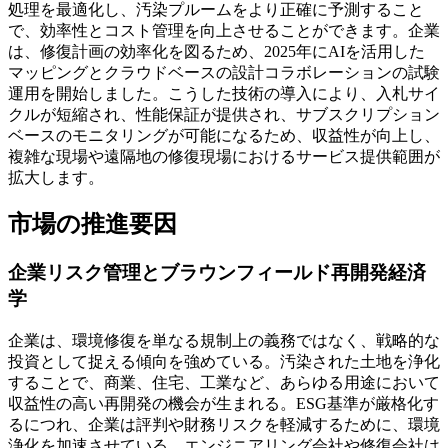
処理を最適化し、汚染プルームをより正確に予測すること
で、効率性とコスト管理を向上させることができます。企業
は、修復計画の効率化を図るため、2025年にAIを活用した
マッピングとクラウドベースの設計コラボレーションの試験
運用を開始しました。こうした技術の導入により、入札サイ
クルが短縮され、性能保証が提供され、サブスクリプション
ベースのモニタリングが可能になるため、収益性が向上し、
複雑な現場や遠隔地の修復現場におけるサービス提供範囲が
拡大します。
市場の推進要因
企業リスク管理とブラウンフィールド再開発経済
学
企業は、環境修復を単なる規制上の義務ではなく、戦略的な
投資として捉える傾向を強めている。汚染された土地を浄化
することで、商業、住宅、工業など、あらゆる用途において
収益性の高い再開発の機会が生まれる。ESG基準が厳格化す
るにつれ、企業は評判や財務リスクを軽減するために、環境
浄化を加速させている。エンジニアリング会社や修復会社は