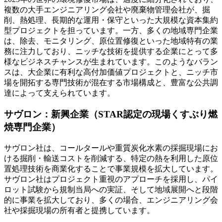
複数の大手エンジニアリング会社や廃棄物管理会社が、掘
削、熱処理、長期的な運用・保守といった大規模な資本集約
型プロジェクトを担っています。一方、多くの地域専門企業
は、除去、モニタリング、原位置修復といった地域特有の業
務に注力しており、ニッチな技術を提供する企業にとって多
様なビジネスチャンスが生まれています。このようなバラン
スは、大企業に有利な高付加価値プロジェクトと、ニッチ市
場を開拓する専門技術が混在する市場構成と、豊富な公共調
達によって支えられています。
サヴロン：新興企業（STAR認定の現場くすぶり燃
焼専門企業）
サヴロン社は、コールタールや重質炭化水素の採掘現場にお
ける掘削・輸送コストを削減する、特定の熱を利用した原位
置処理技術を商業化することで事業規模を拡大しています。
サヴロン社はプロジェクト重視のアプローチを採用し、パイ
ロット試験から規制当局への実証、そして地域展開へと段階
的に事業を拡大しており、多くの場合、エンジニアリング会
社や採掘現場の所有者と提携しています。