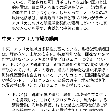
ている。汚染された河川流域における世論の圧力と法
的措置は、目に見える形での調達を促進し、請負業者
の能力向上にもつながる。したがって、メキシコの環
境浄化活動は、環境規制の執行と市民の圧力がラテン
アメリカにおける環境浄化契約の獲得にどのように貢
献できるかを示す、実践的な事例と言える。
中東・アフリカ市場の動向
中東・アフリカ地域は多様性に富んでいる。裕福な湾岸諸国
は、埋め立て、土地の安定化、持続可能な都市開発などを含
む大規模なインフラおよび環境プロジェクトに投資してい
る。ドバイなどの都市では、都市の緑化や都市の清掃活動が
重視されており、多くの場合、過去の廃棄物処理や海岸線・
海洋保護活動も含まれている。アフリカでは、国際開発資金
や特定のドナープログラムが、鉱業の遺産、埋立地の浄化、
水質改善に取り組むプロジェクトを支援している。
ドバイは、都市全体の清掃、緑化、環境保全プログラ
ムを発表した。これらのプログラムは、自治体による
清掃活動、海岸線保護、および過去の廃棄物処理に資
金を提供する。ドバイ市が最近実施した大規模な植