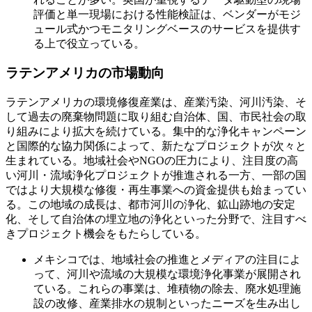
評価と単一現場における性能検証は、ベンダーがモジ
ュール式かつモニタリングベースのサービスを提供す
る上で役立っている。
ラテンアメリカの市場動向
ラテンアメリカの環境修復産業は、産業汚染、河川汚染、そ
して過去の廃棄物問題に取り組む自治体、国、市民社会の取
り組みにより拡大を続けている。集中的な浄化キャンペーン
と国際的な協力関係によって、新たなプロジェクトが次々と
生まれている。地域社会やNGOの圧力により、注目度の高
い河川・流域浄化プロジェクトが推進される一方、一部の国
ではより大規模な修復・再生事業への資金提供も始まって​​い
る。この地域の成長は、都市河川の浄化、鉱山跡地の安定
化、そして自治体の埋立地の浄化といった分野で、注目すべ
きプロジェクト機会をもたらしている。
メキシコでは、地域社会の推進とメディアの注目によ
って、河川や流域の大規模な環境浄化事業が展開され
ている。これらの事業は、堆積物の除去、廃水処理施
設の改修、産業排水の規制といったニーズを生み出し