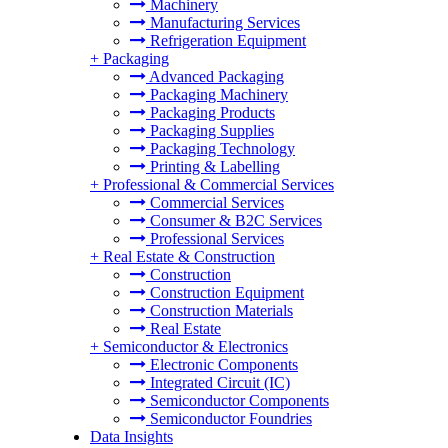
Machinery
Manufacturing Services
Refrigeration Equipment
+
Packaging
Advanced Packaging
Packaging Machinery
Packaging Products
Packaging Supplies
Packaging Technology
Printing & Labelling
+
Professional & Commercial Services
Commercial Services
Consumer & B2C Services
Professional Services
+
Real Estate & Construction
Construction
Construction Equipment
Construction Materials
Real Estate
+
Semiconductor & Electronics
Electronic Components
Integrated Circuit (IC)
Semiconductor Components
Semiconductor Foundries
Data Insights