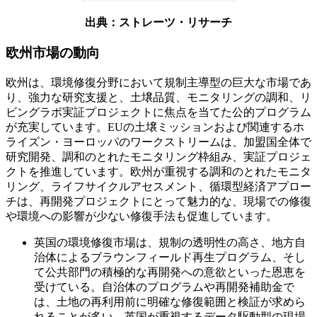
出典：ストレーツ・リサーチ
欧州市場の動向
欧州は、環境修復分野において規制主導型の巨大な市場であ
り、強力な研究支援と、土壌品質、モニタリングの調和、リ
ビングラボ実証プロジェクトに焦点を当てた公的プログラム
が充実しています。EUの土壌ミッションおよび関連するホ
ライズン・ヨーロッパのワークストリームは、加盟国全体で
研究開発、調和のとれたモニタリング枠組み、実証プロジェ
クトを推進しています。欧州が重視する調和のとれたモニタ
リング、ライフサイクルアセスメント、循環型経済アプロー
チは、再開発プロジェクトにとって魅力的な、現場での修復
や環境への影響が少ない修復手法も促進しています。
英国の環境修復市場は、規制の透明性の高さ、地方自
治体によるブラウンフィールド再生プログラム、そし
て公共部門の積極的な再開発への意欲といった恩恵を
受けている。自治体のプログラムや再開発補助金で
は、土地の再利用前に明確な修復範囲と検証が求めら
れることが多い。英国が重視するデータ駆動型の現場