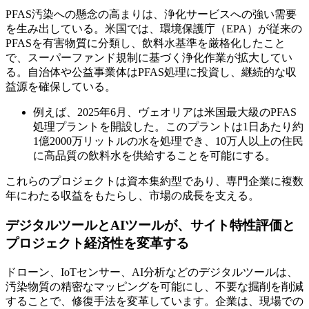
PFAS汚染への懸念の高まりは、浄化サービスへの強い需要
を生み出している。米国では、環境保護庁（EPA）が従来の
PFASを有害物質に分類し、飲料水基準を厳格化したこと
で、スーパーファンド規制に基づく浄化作業が拡大してい
る。自治体や公益事業体はPFAS処理に投資し、継続的な収
益源を確保している。
例えば、2025年6月、ヴェオリアは米国最大級のPFAS
処理プラントを開設した。このプラントは1日あたり約
1億2000万リットルの水を処理でき、10万人以上の住民
に高品質の飲料水を供給することを可能にする。
これらのプロジェクトは資本集約型であり、専門企業に複数
年にわたる収益をもたらし、市場の成長を支える。
デジタルツールとAIツールが、サイト特性評価と
プロジェクト経済性を変革する
ドローン、IoTセンサー、AI分析などのデジタルツールは、
汚染物質の精密なマッピングを可能にし、不要な掘削を削減
することで、修復手法を変革しています。企業は、現場での