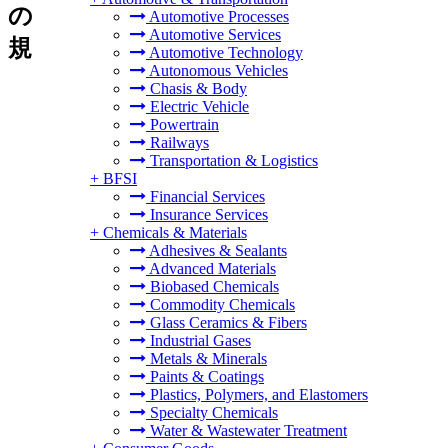
の
Automotive Processes
Automotive Services
規
Automotive Technology
Autonomous Vehicles
Chasis & Body
Electric Vehicle
Powertrain
Railways
Transportation & Logistics
+
BFSI
Financial Services
Insurance Services
+
Chemicals & Materials
Adhesives & Sealants
Advanced Materials
Biobased Chemicals
Commodity Chemicals
Glass Ceramics & Fibers
Industrial Gases
Metals & Minerals
Paints & Coatings
Plastics, Polymers, and Elastomers
Specialty Chemicals
Water & Wastewater Treatment