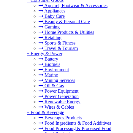
+
Consumer Goods
Apparel, Footwear & Accessories
Appliances
Baby Care
Beauty & Personal Care
Gaming
Home Products & Utilities
Retailing
Sports & Fitness
Travel & Tourism
+
Energy & Power
Battery
Biofuels
Environment
Marine
Mining Services
Oil & Gas
Power Equipment
Power Generation
Renewable Energy
Wires & Cables
+
Food & Beverage
Beverages Products
Food Ingredients & Food Additives
Food Processing & Processed Food