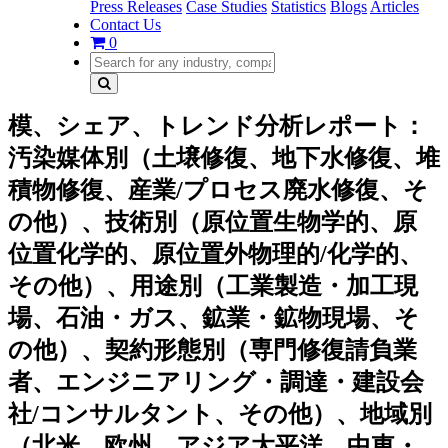
Press Releases
Case Studies
Statistics
Blogs
Articles
Contact Us
0
模、シェア、トレンド分析レポート：
汚染媒体別（土壌修復、地下水修復、堆
積物修復、産業/プロセス廃水修復、そ
の他）、技術別（原位置生物学的、原
位置化学的、原位置外物理的/化学的、
その他）、用途別（工業製造・加工現
場、石油・ガス、鉱業・鉱物現場、そ
の他）、契約形態別（専門修復請負業
者、エンジニアリング・調達・建設会
社/コンサルタント、その他）、地域別
（北米、欧州、アジア太平洋、中東・