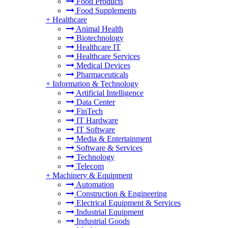
Food Products
Food Supplements
+
Healthcare
Animal Health
Biotechnology
Healthcare IT
Healthcare Services
Medical Devices
Pharmaceuticals
+
Information & Technology
Artificial Intelligence
Data Center
FinTech
IT Hardware
IT Software
Media & Entertainment
Software & Services
Technology
Telecom
+
Machinery & Equipment
Automation
Construction & Engineering
Electrical Equipment & Services
Industrial Equipment
Industrial Goods