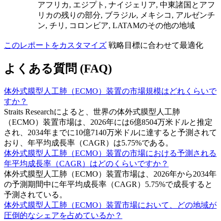
アフリカ, エジプト, ナイジェリア, 中東諸国とアフ
リカの残りの部分, ブラジル, メキシコ, アルゼンチ
ン, チリ, コロンビア, LATAMのその他の地域
このレポートをカスタマイズ
戦略目標に合わせて最適化
よくある質問 (FAQ)
体外式膜型人工肺（ECMO）装置の市場規模はどれくらいで
すか？
Straits Researchによると、世界の体外式膜型人工肺
（ECMO）装置市場は、2026年には6億8504万米ドルと推定
され、2034年までに10億7140万米ドルに達すると予測されて
おり、年平均成長率（CAGR）は5.75%である。
体外式膜型人工肺（ECMO）装置の市場における予測される
年平均成長率（CAGR）はどのくらいですか？
体外式膜型人工肺（ECMO）装置市場は、2026年から2034年
の予測期間中に年平均成長率（CAGR）5.75%で成長すると
予測されている。
体外式膜型人工肺（ECMO）装置市場において、どの地域が
圧倒的なシェアを占めているか？