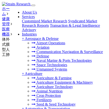
ホー
About Us
ム
Services
健康
Customized Market Research
Syndicated Market
管理
Research Reports
Transaction & Legal Intelligence
医療
Advisory
機器
Industries
+
Aerospace & Defense
体外
Airport Operations
式膜
Aviation
型人
Communication Navigation & Surveillance
工肺
Defense
Naval Marine & Ports Technologies
Space Technologies
Unmanned Systems
+
Agriculture
Agriculture & Farming
Agriculture Equipment & Machinery
Agriculture Technology
Animal Nutrition
Crop Protection
Fertilizers
Seed & Seed Technology
+
Automotive & Transportation