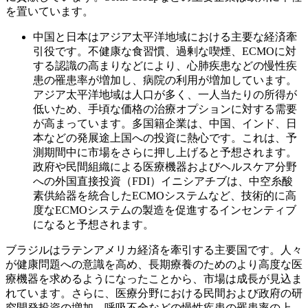
を置いています。
中国と日本はアジア太平洋地域における主要な経済牽
引役です。不健康な食習慣、過剰な喫煙、ECMOに対
する認識の高まりなどにより、心肺疾患などの慢性疾
患の罹患率が増加し、病院の利用が増加しています。
アジア太平洋地域は人口が多く、一人当たりの所得が
低いため、手頃な価格の治療オプションに対する需要
が高まっています。多国籍企業は、中国、インド、日
本などの発展途上国への投資に熱心です。これは、予
測期間中に市場をさらに押し上げると予想されます。
政府や民間組織による医療機器およびヘルスケア分野
への外国直接投資（FDI）イニシアチブは、中空糸酸
素供給器を統合したECMOシステムなど、技術的に高
度なECMOシステムの製造を促進するインセンティブ
になると予想されます。
ブラジルはラテンアメリカ経済を牽引する主要国です。人々
が健康問題への意識を高め、長期療養のためのより高度な医
療機器を求めるようになったことから、市場は成長が見込ま
れています。さらに、医療分野における民間および政府の研
究開発投資の増加、呼吸不全などの慢性疾患の罹患率の上