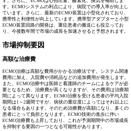
す。さらに、ECMOは心拍出量、酸素化、換気を補助しま
す。ECMOシステムの利点により、病院での導入率が向上し
ています。さらに、最新のECMO装置は小型化されており、
携帯性と利便性が向上しています。携帯型アダプターと小型
ECMO装置回路の開発は、重症患者の搬送にも役立ってお
り、今後数年間で市場の成長を加速させると予想されます。
市場抑制要因
高額な治療費
ECMO治療は高額な費用がかかる治療法です。システム関連
費用に加え、入院費や消耗品などの追加費用が発生します。
また、ECMO治療中は医師と看護師のチームによるケアが必
要となるため、治療費が高くなりますが、その費用は治療期
間によって異なります。ECMO治療を受ける患者の平均入院
期間は1～2週間ですが、病状の重症度によってはそれ以上に
なる場合もあります。そのため治療費が高額になり、多くの
患者にとって負担となります。ECMO技術の進歩に伴い
ECMO治療費も上昇しており、これが予測期間中の市場成長
を抑制する要因の一つとなる可能性があります。