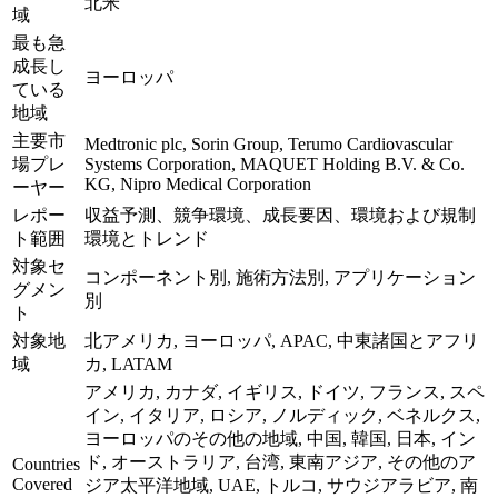
北米
域
最も急
成長し
ヨーロッパ
ている
地域
主要市
Medtronic plc, Sorin Group, Terumo Cardiovascular
場プレ
Systems Corporation, MAQUET Holding B.V. & Co.
KG, Nipro Medical Corporation
ーヤー
レポー
収益予測、競争環境、成長要因、環境および規制
ト範囲
環境とトレンド
対象セ
コンポーネント別, 施術方法別, アプリケーション
グメン
別
ト
対象地
北アメリカ, ヨーロッパ, APAC, 中東諸国とアフリ
域
カ, LATAM
アメリカ, カナダ, イギリス, ドイツ, フランス, スペ
イン, イタリア, ロシア, ノルディック, ベネルクス,
ヨーロッパのその他の地域, 中国, 韓国, 日本, イン
ド, オーストラリア, 台湾, 東南アジア, その他のア
Countries
Covered
ジア太平洋地域, UAE, トルコ, サウジアラビア, 南