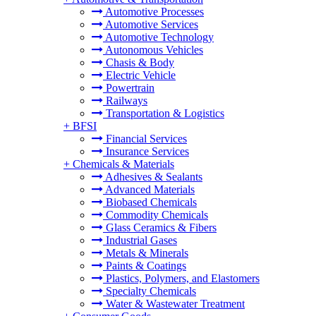
Automotive Processes
Automotive Services
Automotive Technology
Autonomous Vehicles
Chasis & Body
Electric Vehicle
Powertrain
Railways
Transportation & Logistics
+
BFSI
Financial Services
Insurance Services
+
Chemicals & Materials
Adhesives & Sealants
Advanced Materials
Biobased Chemicals
Commodity Chemicals
Glass Ceramics & Fibers
Industrial Gases
Metals & Minerals
Paints & Coatings
Plastics, Polymers, and Elastomers
Specialty Chemicals
Water & Wastewater Treatment