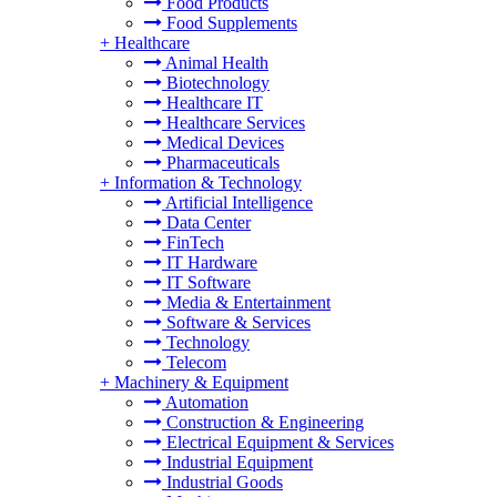
Food Products
Food Supplements
+
Healthcare
Animal Health
Biotechnology
Healthcare IT
Healthcare Services
Medical Devices
Pharmaceuticals
+
Information & Technology
Artificial Intelligence
Data Center
FinTech
IT Hardware
IT Software
Media & Entertainment
Software & Services
Technology
Telecom
+
Machinery & Equipment
Automation
Construction & Engineering
Electrical Equipment & Services
Industrial Equipment
Industrial Goods