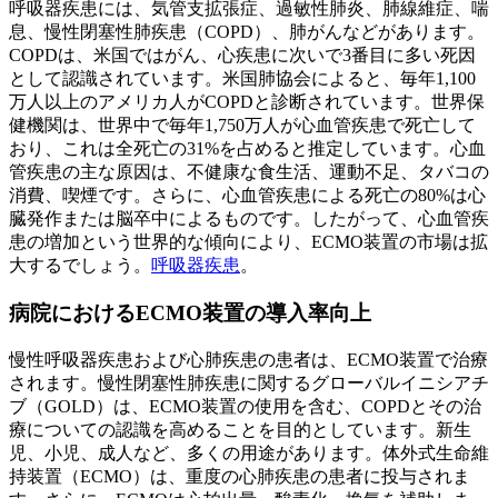
呼吸器疾患には、気管支拡張症、過敏性肺炎、肺線維症、喘
息、慢性閉塞性肺疾患（COPD）、肺がんなどがあります。
COPDは、米国ではがん、心疾患に次いで3番目に多い死因
として認識されています。米国肺協会によると、毎年1,100
万人以上のアメリカ人がCOPDと診断されています。世界保
健機関は、世界中で毎年1,750万人が心血管疾患で死亡して
おり、これは全死亡の31%を占めると推定しています。心血
管疾患の主な原因は、不健康な食生活、運動不足、タバコの
消費、喫煙です。さらに、心血管疾患による死亡の80%は心
臓発作または脳卒中によるものです。したがって、心血管疾
患の増加という世界的な傾向により、ECMO装置の市場は拡
大するでしょう。
呼吸器疾患
。
病院におけるECMO装置の導入率向上
慢性呼吸器疾患および心肺疾患の患者は、ECMO装置で治療
されます。慢性閉塞性肺疾患に関するグローバルイニシアチ
ブ（GOLD）は、ECMO装置の使用を含む、COPDとその治
療についての認識を高めることを目的としています。新生
児、小児、成人など、多くの用途があります。体外式生命維
持装置（ECMO）は、重度の心肺疾患の患者に投与されま