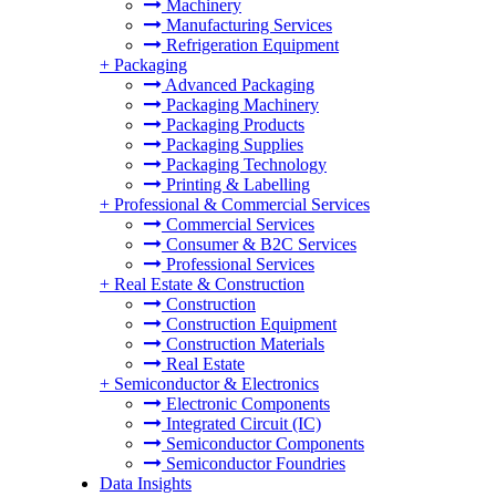
Machinery
Manufacturing Services
Refrigeration Equipment
+
Packaging
Advanced Packaging
Packaging Machinery
Packaging Products
Packaging Supplies
Packaging Technology
Printing & Labelling
+
Professional & Commercial Services
Commercial Services
Consumer & B2C Services
Professional Services
+
Real Estate & Construction
Construction
Construction Equipment
Construction Materials
Real Estate
+
Semiconductor & Electronics
Electronic Components
Integrated Circuit (IC)
Semiconductor Components
Semiconductor Foundries
Data Insights