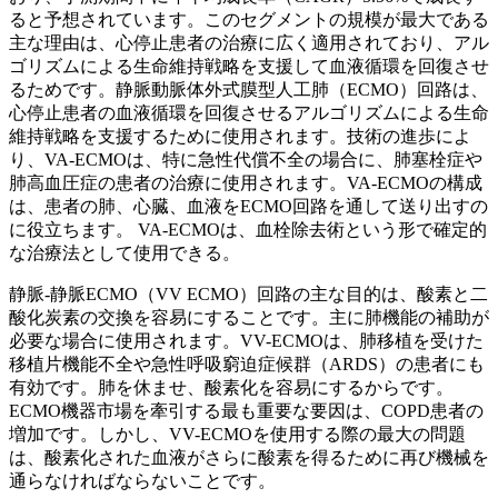
ると予想されています。このセグメントの規模が最大である
主な理由は、心停止患者の治療に広く適用されており、アル
ゴリズムによる生命維持戦略を支援して血液循環を回復させ
るためです。静脈動脈体外式膜型人工肺（ECMO）回路は、
心停止患者の血液循環を回復させるアルゴリズムによる生命
維持戦略を支援するために使用されます。技術の進歩によ
り、VA-ECMOは、特に急性代償不全の場合に、肺塞栓症や
肺高血圧症の患者の治療に使用されます。VA-ECMOの構成
は、患者の肺、心臓、血液をECMO回路を通して送り出すの
に役立ちます。 VA-ECMOは、血栓除去術という形で確定的
な治療法として使用できる。
静脈-静脈ECMO（VV ECMO）回路の主な目的は、酸素と二
酸化炭素の交換を容易にすることです。主に肺機能の補助が
必要な場合に使用されます。VV-ECMOは、肺移植を受けた
移植片機能不全や急性呼吸窮迫症候群（ARDS）の患者にも
有効です。肺を休ませ、酸素化を容易にするからです。
ECMO機器市場を牽引する最も重要な要因は、COPD患者の
増加です。しかし、VV-ECMOを使用する際の最大の問題
は、酸素化された血液がさらに酸素を得るために再び機械を
通らなければならないことです。