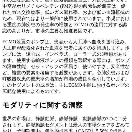
中空糸ポリメチルペンテン (PMP) 製の酸素供給装置は、優
れたガス交換効率、低いガス漏れ率、および低い血流抵抗の
ため、現在ではより一般的に使用されています。小児におけ
る重度の肺疾患の発生率の増加と ECMO の適用に対する認
識の高まりが、市場の主要な推進要因です。
ECMO装置のポンプは、患者から人工肺へ血液を送り込み、
人工肺が酸素化された血液を患者に戻すのを補助します。ポ
ンプには、遠心式、インペラ式、ローラー式の3種類があり
ます。使用する輸液ポンプの種類を選択する際には、ポンプ
の溶血性能、セットアップの容易さ、使いやすさ、安全性な
ど、複数の要素を考慮する必要があります。心肺疾患および
呼吸器疾患の罹患率の増加が市場の成長を牽引しています。
このセグメントの成長は、主にECMO手順におけるポンプの
広範な使用によるものです。
モダリティに関する洞察
世界の市場は、静脈動脈、静脈静脈、動脈静脈の3つに二分
されます。静脈動脈セグメントは最大の市場シェアを占めて
おり、予測期間中に年平均成長率（CAGR）5.56%で成長す