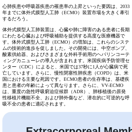
心肺疾患や呼吸器疾患の罹患率の上昇といった要因は、2033
年までに体外式膜型人工肺（ECMO）装置市場を大きく牽引
するだろう。
体外式膜型人工肺装置は、心臓や肺に障害のある患者に長期
にわたる心臓および呼吸補助を提供する高度な医療機器で
す。体外式膜型人工肺（ECMO）の増加は、これらのシステ
ムの技術的進歩を促しました。その開発には、中空ポンプ、
酸素供給器、およびさまざまな外科手術用のヘパリンコーテ
ィングカニューレの導入が含まれます。米国疾病予防管理セ
ンター（CDC）によると、米国では37秒に1人が心臓病で死
亡しています。さらに、慢性閉塞性肺疾患（COPD）は、米
国における主要な死因です。ECMO患者の生存率は、基礎疾
患と患者の年齢によって異なります。さらに、VV-ECMO
は、重度の急性呼吸窮迫症候群（ADR）、肺移植後の原発
性移植片機能不全、および肺外傷など、潜在的に可逆的な呼
吸不全の患者に適応されます。