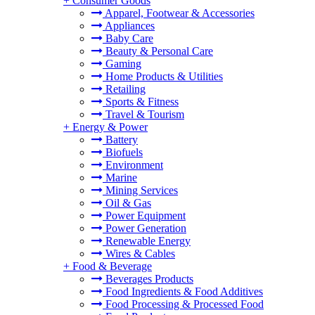
+
Consumer Goods
Apparel, Footwear & Accessories
Appliances
Baby Care
Beauty & Personal Care
Gaming
Home Products & Utilities
Retailing
Sports & Fitness
Travel & Tourism
+
Energy & Power
Battery
Biofuels
Environment
Marine
Mining Services
Oil & Gas
Power Equipment
Power Generation
Renewable Energy
Wires & Cables
+
Food & Beverage
Beverages Products
Food Ingredients & Food Additives
Food Processing & Processed Food