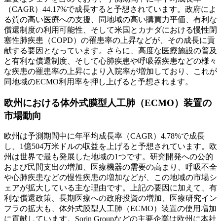
（CAGR）44.17%で成長すると予想されています。政府によ
る質の高い医療への支援、同地域の高い購買力平価、有利な
償還制度の利用可能性、そして米国とカナダにおける慢性閉
塞性肺疾患（COPD）の罹患率の上昇などが、その成長に貢
献する要因となっています。さらに、高度な医療施設の普及
と有利な償還制度、そして心肺疾患や呼吸器疾患などの様々
な疾患の罹患率の上昇により入院率が増加しており、これが
同地域のECMO利用率を押し上げると予想されます。
欧州における体外式膜型人工肺（ECMO）装置の
市場動向
欧州は予測期間中に年平均成長率（CAGR）4.78%で成長
し、1億504万米ドルの収益を上げると予想されています。欧
州は世界で最も発展した地域の1つです。研究開発への公的
および民間支出の増加、医療機器の需要の高まり、呼吸不全
や心肺疾患などの慢性疾患の増加などが、この地域の市場シ
ェアが拡大している主な理由です。上記の要因に加えて、有
利な償還政策、長期医療への政府投資の増加、医療研究イン
フラの拡大も、体外式膜型人工肺（ECMO）装置の使用増加
に貢献しています。Sorin Groupなどの主要企業は欧州に本社