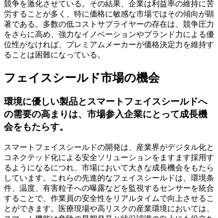
競争を激化させている。その結果、企業は利益率の維持に苦
労することが多く、特に価格に敏感な市場ではその傾向が顕
著である。多数の低コストサプライヤーの存在は、競争圧力
をさらに高め、強力なイノベーションやブランド力による優
位性がなければ、プレミアムメーカーが価格決定力を維持す
ることは困難になっている。
フェイスシールド市場の機会
環境に優しい製品とスマートフェイスシールドへ
の需要の高まりは、市場参入企業にとって成長機
会をもたらす。
スマートフェイスシールドの開発は、産業界がデジタル化と
コネクテッド化による安全ソリューションをますます採用す
るようになるにつれ、市場において大きな成長機会をもたら
しています。これらの先進的なフェイスシールドは、環境条
件、温度、有害粒子への曝露などを監視するセンサーを統合
することで、作業員の安全性をリアルタイムで向上させるこ
とができます。医療現場や高リスクの産業環境においては、