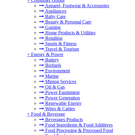
+
Consumer Goods
Apparel, Footwear & Accessories
Appliances
Baby Care
Beauty & Personal Care
Gaming
Home Products & Utilities
Retailing
Sports & Fitness
Travel & Tourism
+
Energy & Power
Battery
Biofuels
Environment
Marine
Mining Services
Oil & Gas
Power Equipment
Power Generation
Renewable Energy
Wires & Cables
+
Food & Beverage
Beverages Products
Food Ingredients & Food Additives
Food Processing & Processed Food