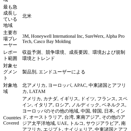
最も急
成長し
北米
ている
地域
主要市
3M, Honeywell International Inc, SureWerx, Alpha Pro
場プレ
Tech, Casco Bay Molding
ーヤー
レポー
収益予測、競争環境、成長要因、環境および規制
ト範囲
環境とトレンド
対象セ
グメン
製品別, エンドユーザーによる
ト
対象地
北アメリカ, ヨーロッパ, APAC, 中東諸国とアフリ
域
カ, LATAM
アメリカ, カナダ, イギリス, ドイツ, フランス, スペ
イン, イタリア, ロシア, ノルディック, ベネルクス,
ヨーロッパのその他の地域, 中国, 韓国, 日本, イン
ド, オーストラリア, 台湾, 東南アジア, その他のア
Countries
Covered
ジア太平洋地域, UAE, トルコ, サウジアラビア, 南
アフリカ, エジプト, ナイジェリア, 中東諸国とアフ