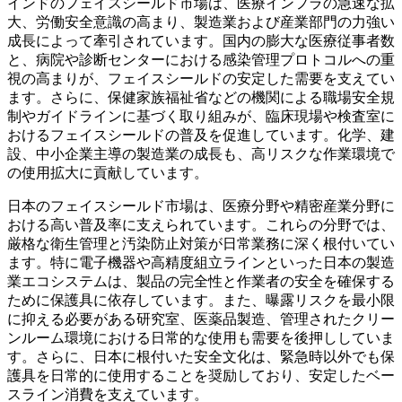
インドのフェイスシールド市場は、医療インフラの急速な拡
大、労働安全意識の高まり、製造業および産業部門の力強い
成長によって牽引されています。国内の膨大な医療従事者数
と、病院や診断センターにおける感染管理プロトコルへの重
視の高まりが、フェイスシールドの安定した需要を支えてい
ます。さらに、保健家族福祉省などの機関による職場安全規
制やガイドラインに基づく取り組みが、臨床現場や検査室に
おけるフェイスシールドの普及を促進しています。化学、建
設、中小企業主導の製造業の成長も、高リスクな作業環境で
の使用拡大に貢献しています。
日本のフェイスシールド市場は、医療分野や精密産業分野に
おける高い普及率に支えられています。これらの分野では、
厳格な衛生管理と汚染防止対策が日常業務に深く根付いてい
ます。特に電子機器や高精度組立ラインといった日本の製造
業エコシステムは、製品の完全性と作業者の安全を確保する
ために保護具に依存しています。また、曝露リスクを最小限
に抑える必要がある研究室、医薬品製造、管理されたクリー
ンルーム環境における日常的な使用も需要を後押ししていま
す。さらに、日本に根付いた安全文化は、緊急時以外でも保
護具を日常的に使用することを奨励しており、安定したベー
スライン消費を支えています。