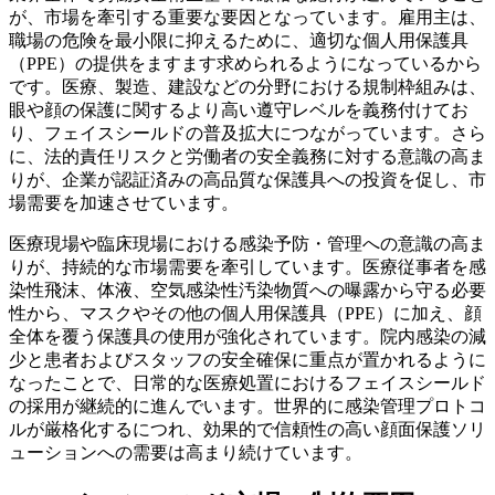
が、市場を牽引する重要な要因となっています。雇用主は、
職場の危険を最小限に抑えるために、適切な個人用保護具
（PPE）の提供をますます求められるようになっているから
です。医療、製造、建設などの分野における規制枠組みは、
眼や顔の保護に関するより高い遵守レベルを義務付けてお
り、フェイスシールドの普及拡大につながっています。さら
に、法的責任リスクと労働者の安全義務に対する意識の高ま
りが、企業が認証済みの高品質な保護具への投資を促し、市
場需要を加速させています。
医療現場や臨床現場における感染予防・管理への意識の高ま
りが、持続的な市場需要を牽引しています。医療従事者を感
染性飛沫、体液、空気感染性汚染物質への曝露から守る必要
性から、マスクやその他の個人用保護具（PPE）に加え、顔
全体を覆う保護具の使用が強化されています。院内感染の減
少と患者およびスタッフの安全確保に重点が置かれるように
なったことで、日常的な医療処置におけるフェイスシールド
の採用が継続的に進んでいます。世界的に感染管理プロトコ
ルが厳格化するにつれ、効果的で信頼性の高い顔面保護ソリ
ューションへの需要は高まり続けています。