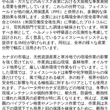
や石油・ガスなどの高リスク産業における大規模な事業展開
も需要を後押ししています。これらの分野では、フェイスシ
ールドが他の個人用保護具（PPE）と併用され、多層的な保
護効果を発揮します。企業における職場全体の安全基準の統
合とOSHA（米国労働安全衛生局）に準拠したプロトコルに
より、官民両部門で安定した調達が確保されています。特筆
すべき例として、ヘルメットや呼吸器との互換性を考慮して
設計された、広く普及しているフェイスシールドシステムを
提供する3M社が挙げられます。同社は、全米の様々な産業
分野で幅広く活用されています。
カナダの市場は、天然資源産業と寒冷地での現場作業の影響
を強く受けており、作業員は鉱山現場、森林地帯、オイルサ
ンド地帯など、厳しい屋外環境で作業を行っています。こう
した環境では、フェイスシールドは衝撃や化学物質からの保
護だけでなく、風で飛ばされる破片、氷の粒子、視界や顔の
安全性に影響を与える極低温に対するバリアとしても使用さ
れます。アルバータ州やカナダ北部などの地域では、冬季の
現場メンテナンスや掘削作業中に、耐久性、防曇性、断熱性
に優れた保護具の必要性が特に高くなります。例えば、北極
圏のパイプライン検査やメンテナンス作業では、作業員は氷
点下の環境下でも視界と顔の保護を確保するために、断熱ラ