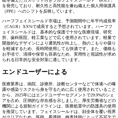
能を備えたガスケット付きフルフェイスシールド「BOLT」
を発売しており、耐久性と高性能を兼ね備えた個人用保護具
（PPE）へのシフトを反映しています。
ハーフフェイスシールド市場は、予測期間中に年平均成長率
（CAGR）XX%で成長すると予想されています。ハーフフ
ェイスシールドは、基本的な保護で十分な医療現場、研究
所、歯科医院、軽工業などで広く使用されています。軽量で
開放的なデザインにより通気性が向上し、熱のこもりや曇り
を軽減するため、長時間使用しても快適です。また、価格も
お手頃で、清掃や保管も容易なため、実用性と視認性が求め
られる日常的な安全対策に適しています。
エンドユーザーによる
医療業界は、病院、診療所、診断センターなどで体液への曝
露や感染リスクから身を守るために広く使用されていること
から、2025年にはエンドユーザーセグメントで29.9%のシェ
アを占め、圧倒的な存在感を示しました。厚生労働省などの
機関による規制ガイドラインは、医療処置中の防護具の使用
を推奨しています。フェイスシールドは、顔全体を覆い視界
がクリアなため、医師、看護師、検査技師にとって不可欠で