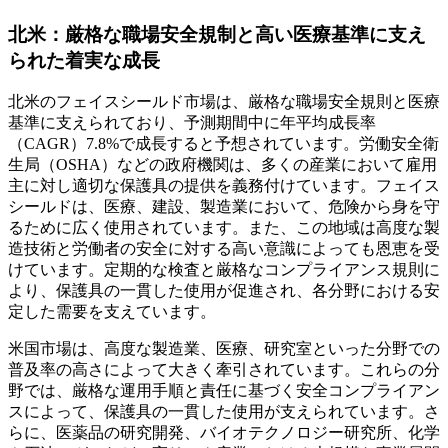
北米：厳格な職場安全規制と高い医療基準に支え
られた着実な成長
北米のフェイスシールド市場は、厳格な職場安全規則と医療
基準に支えられており、予測期間中に年平均成長率
（CAGR）7.8%で成長すると予想されています。労働安全衛
生局（OSHA）などの政府機関は、多くの産業において雇用
主に対し適切な保護具の提供を義務付けています。フェイス
シールドは、医療、建設、製造業において、危険から身を守
るために広く使用されています。また、この地域は高度な製
造技術と労働者の安全に対する高い意識によっても恩恵を受
けています。定期的な検査と厳格なコンプライアンス規則に
より、保護具の一貫した使用が促進され、各分野における安
定した需要を支えています。
米国市場は、高度な製造業、医療、研究室といった分野での
普及率の高さによって大きく牽引されています。これらの分
野では、厳格な運用手順と責任に基づく安全コンプライアン
スによって、保護具の一貫した使用が支えられています。さ
らに、医薬品の研究開発、バイオテクノロジー研究所、化学