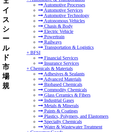
ェ
Automotive Processes
イ
Automotive Services
Automotive Technology
ス
Autonomous Vehicles
Chasis & Body
シ
Electric Vehicle
Powertrain
ー
Railways
ル
Transportation & Logistics
+
BFSI
ド
Financial Services
Insurance Services
市
+
Chemicals & Materials
Adhesives & Sealants
場
Advanced Materials
規
Biobased Chemicals
Commodity Chemicals
Glass Ceramics & Fibers
Industrial Gases
Metals & Minerals
Paints & Coatings
Plastics, Polymers, and Elastomers
Specialty Chemicals
Water & Wastewater Treatment