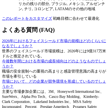
リカの残りの部分, ブラジル, メキシコ, アルゼンチ
ン, チリ, コロンビア, LATAMのその他の地域
このレポートをカスタマイズ
戦略目標に合わせて最適化
よくある質問 (FAQ)
2026年におけるフェイスシールド市場の規模はどのくらいに
なるでしょうか？
世界のフェイスシールド市場規模は、2026年には9億317万米
ドルと推定されている。
今後数年間における市場の成長傾向はどのようなものでしょ
うか？
職場の安全規制への重視の高まりと感染管理意識の高まりが
市場を牽引している
市場において、どの企業が競争環境を形成しているのでしょ
うか？
主要な市場参加企業には、3M、Honeywell International Inc、
SureWerx、Alpha Pro Tech、Casco Bay Molding、Kimberly-
Clark Corporation、Lakeland Industries Inc、MSA Safety
Incorporated、Precept、Prestige Ameritech、Pyramex Safety