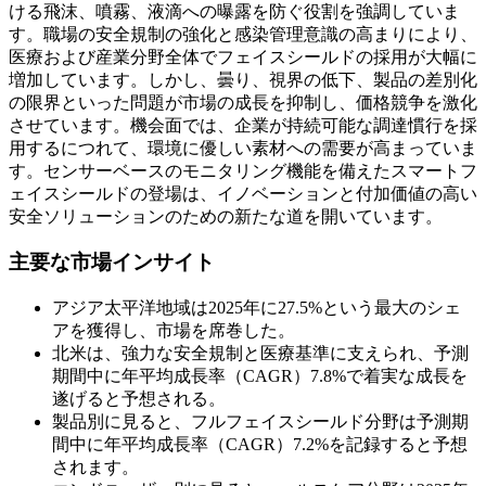
ける飛沫、噴霧、液滴への曝露を防ぐ役割を強調していま
す。職場の安全規制の強化と感染管理意識の高まりにより、
医療および産業分野全体でフェイスシールドの採用が大幅に
増加しています。しかし、曇り、視界の低下、製品の差別化
の限界といった問題が市場の成長を抑制し、価格競争を激化
させています。機会面では、企業が持続可能な調達慣行を採
用するにつれて、環境に優しい素材への需要が高まっていま
す。センサーベースのモニタリング機能を備えたスマートフ
ェイスシールドの登場は、イノベーションと付加価値の高い
安全ソリューションのための新たな道を開いています。
主要な市場インサイト
アジア太平洋地域は2025年に27.5%という最大のシェ
アを獲得し、市場を席巻した。
北米は、強力な安全規制と医療基準に支えられ、予測
期間中に年平均成長率（CAGR）7.8%で着実な成長を
遂げると予想される。
製品別に見ると、フルフェイスシールド分野は予測期
間中に年平均成長率（CAGR）7.2%を記録すると予想
されます。