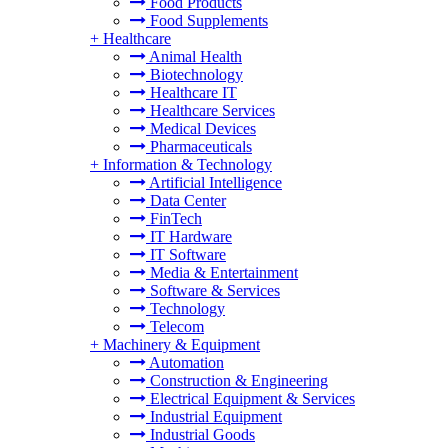
Food Products
Food Supplements
+
Healthcare
Animal Health
Biotechnology
Healthcare IT
Healthcare Services
Medical Devices
Pharmaceuticals
+
Information & Technology
Artificial Intelligence
Data Center
FinTech
IT Hardware
IT Software
Media & Entertainment
Software & Services
Technology
Telecom
+
Machinery & Equipment
Automation
Construction & Engineering
Electrical Equipment & Services
Industrial Equipment
Industrial Goods