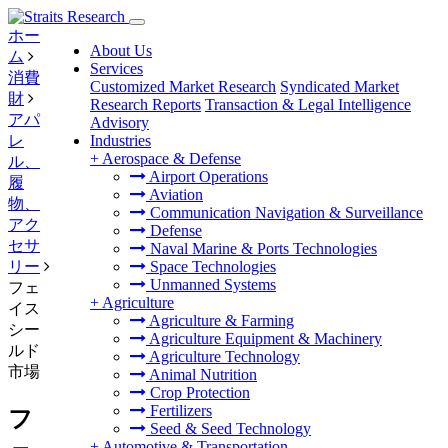
ホー
About Us
ム
Services
消費
Customized Market Research
Syndicated Market
財
Research Reports
Transaction & Legal Intelligence
アパ
Advisory
レ
Industries
+
Aerospace & Defense
ル、
Airport Operations
履
Aviation
物、
Communication Navigation & Surveillance
アク
Defense
セサ
Naval Marine & Ports Technologies
リー
Space Technologies
Unmanned Systems
フェ
+
Agriculture
イス
Agriculture & Farming
シー
Agriculture Equipment & Machinery
ルド
Agriculture Technology
市場
Animal Nutrition
Crop Protection
Fertilizers
フ
Seed & Seed Technology
+
Automotive & Transportation