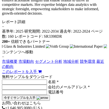
ensures actionable insights that enable brands to thrive in
competitive markets. Her expertise bridges data analytics with
strategic foresight, empowering stakeholders to make informed,
growth-oriented decisions.
レポート詳細
−
基準年: 2025
研究期間: 2022-2034
過去年: 2022-2024
ページ
数: 160
レポートコード: SR3398DR
200+
信頼できるパートナー
コンテンツへ移動
−
市場概要
市場動向
セグメント分析
地域分析
競争環境
最近
の動向
このレポートを入手
無料サンプルをダウンロード
名前 *
会社のメールアドレス *
電話番号
今すぐサンプルを入手
お問い合わせはこちら
+1 646 905 0080 (U.S.)