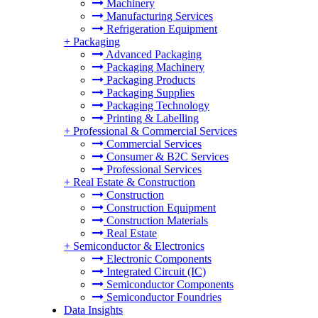
Machinery
Manufacturing Services
Refrigeration Equipment
+
Packaging
Advanced Packaging
Packaging Machinery
Packaging Products
Packaging Supplies
Packaging Technology
Printing & Labelling
+
Professional & Commercial Services
Commercial Services
Consumer & B2C Services
Professional Services
+
Real Estate & Construction
Construction
Construction Equipment
Construction Materials
Real Estate
+
Semiconductor & Electronics
Electronic Components
Integrated Circuit (IC)
Semiconductor Components
Semiconductor Foundries
Data Insights