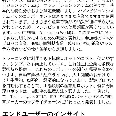
ビジョンシステムは、マシンビジョンシステムの例です。基
本的な特性分析および測定機能により、マシンビジョンシス
テムとそのコンポーネントはさまざまな産業でますます使用
されています。さまざまな産業で製品の品質管理に重点が置
かれているため、マシンビジョンの使用頻度が高くなってい
ます。2020年初頭、Automation Worldは、このテーマについ
てさらに明らかにするための調査を実施し、参加者の37%が
プロセス産業、46%が個別製造業、残りの17%が鉱業やシス
テム統合などの他の産業から参加しました。
トレーニングに利用できる協働ロボットのコスト、使いやす
さ、シンプルさも向上しています。これは主に企業に多様な
選択肢を提供し、これらのロボットへの関心と需要を高めて
います。自動車業界の組立ラインは、人工知能のおかげで、
より生産的、効率的、経済的になっています。製造プロセス
を自動化することで、工場現場の産業用ロボット、特に円筒
形ロボットは、自動車の生産方法を変えました。一例とし
て、Techmanは2020年に、同社の協働ロボットが欧米の自動
車メーカーのサプライチェーンに加わったと発表しました。
エンドユーザーのインサイト