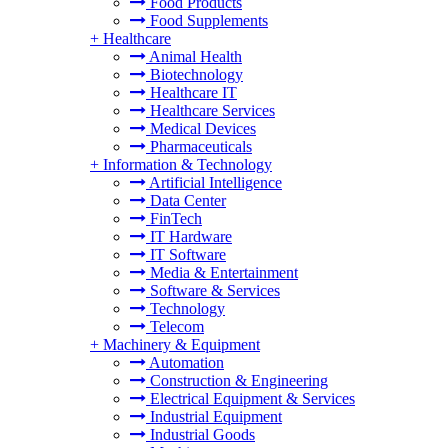
Food Products
Food Supplements
+
Healthcare
Animal Health
Biotechnology
Healthcare IT
Healthcare Services
Medical Devices
Pharmaceuticals
+
Information & Technology
Artificial Intelligence
Data Center
FinTech
IT Hardware
IT Software
Media & Entertainment
Software & Services
Technology
Telecom
+
Machinery & Equipment
Automation
Construction & Engineering
Electrical Equipment & Services
Industrial Equipment
Industrial Goods