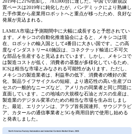
2019年に21%増加し、783,000台に達した。中国での新規設
置ペースは2019年に鈍化したが、パンデミックにより熟練し
た手作業から産業用ロボットへと重点が移ったため、良好な
発展が見込まれる。
LAMEA市場は予測期間中に大幅に成長すると予想されてい
ます。メキシコの自動化推進協会によると、メキシコは現
在、ロボットの輸入国として4番目に大きい国です。この高
度なインダストリー4.0施設は、コネクテッド輸送に不可欠
な部品を生産すると見込まれています。しかし、メキシコで
は製造コストが低く、消費者の基盤が多様化しているため、
ICSは相当な市場とみなされる可能性があります。ただし、
メキシコの製造業者は、利益率の低下、消費者の嗜好の変
化、製品ライフサイクルの短縮、より適応性の高い生産プロ
セスの一般的なニーズなど、アメリカの同業者と同じ問題に
直面しています。この地域の大規模な石油とガスの生産は、
製造業のデジタル変革のための相当な市場を生み出しまし
た。最近、エリクソンは、アラブ首長国連邦、サウジアラビ
ア、カタールの通信事業者と5Gを商用目的で使用し始める
と発表しました。