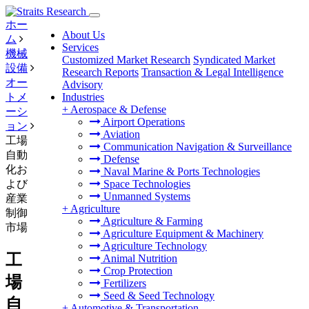
ホー
About Us
ム
Services
機械
Customized Market Research
Syndicated Market
設備
Research Reports
Transaction & Legal Intelligence
オー
Advisory
トメ
Industries
+
Aerospace & Defense
ーシ
Airport Operations
ョン
Aviation
工場
Communication Navigation & Surveillance
自動
Defense
化お
Naval Marine & Ports Technologies
よび
Space Technologies
Unmanned Systems
産業
+
Agriculture
制御
Agriculture & Farming
市場
Agriculture Equipment & Machinery
Agriculture Technology
工
Animal Nutrition
Crop Protection
場
Fertilizers
Seed & Seed Technology
自
+
Automotive & Transportation