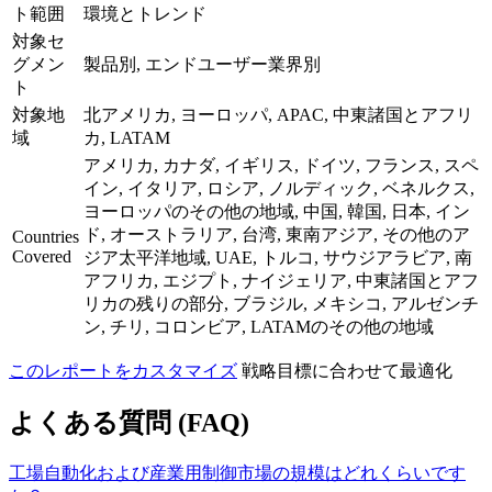
ト範囲
環境とトレンド
対象セ
グメン
製品別, エンドユーザー業界別
ト
対象地
北アメリカ, ヨーロッパ, APAC, 中東諸国とアフリ
域
カ, LATAM
アメリカ, カナダ, イギリス, ドイツ, フランス, スペ
イン, イタリア, ロシア, ノルディック, ベネルクス,
ヨーロッパのその他の地域, 中国, 韓国, 日本, イン
ド, オーストラリア, 台湾, 東南アジア, その他のア
Countries
Covered
ジア太平洋地域, UAE, トルコ, サウジアラビア, 南
アフリカ, エジプト, ナイジェリア, 中東諸国とアフ
リカの残りの部分, ブラジル, メキシコ, アルゼンチ
ン, チリ, コロンビア, LATAMのその他の地域
このレポートをカスタマイズ
戦略目標に合わせて最適化
よくある質問 (FAQ)
工場自動化および産業用制御市場の規模はどれくらいです