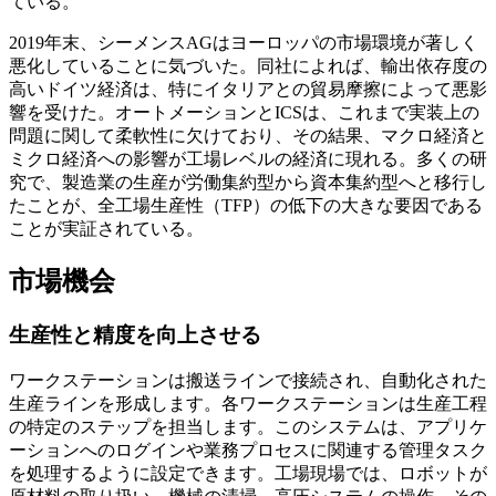
ている。
2019年末、シーメンスAGはヨーロッパの市場環境が著しく
悪化していることに気づいた。同社によれば、輸出依存度の
高いドイツ経済は、特にイタリアとの貿易摩擦によって悪影
響を受けた。オートメーションとICSは、これまで実装上の
問題に関して柔軟性に欠けており、その結果、マクロ経済と
ミクロ経済への影響が工場レベルの経済に現れる。多くの研
究で、製造業の生産が労働集約型から資本集約型へと移行し
たことが、全工場生産性（TFP）の低下の大きな要因である
ことが実証されている。
市場機会
生産性と精度を向上させる
ワークステーションは搬送ラインで接続され、自動化された
生産ラインを形成します。各ワークステーションは生産工程
の特定のステップを担当します。このシステムは、アプリケ
ーションへのログインや業務プロセスに関連する管理タスク
を処理するように設定できます。工場現場では、ロボットが