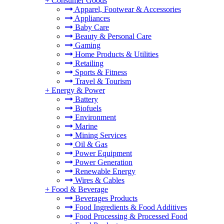
+
Consumer Goods
Apparel, Footwear & Accessories
Appliances
Baby Care
Beauty & Personal Care
Gaming
Home Products & Utilities
Retailing
Sports & Fitness
Travel & Tourism
+
Energy & Power
Battery
Biofuels
Environment
Marine
Mining Services
Oil & Gas
Power Equipment
Power Generation
Renewable Energy
Wires & Cables
+
Food & Beverage
Beverages Products
Food Ingredients & Food Additives
Food Processing & Processed Food