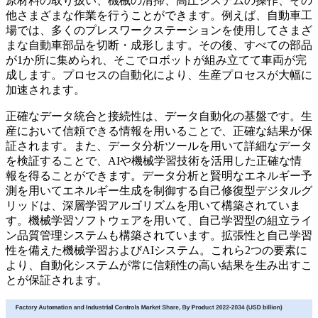
原材料の取り扱い、機械の清掃、高圧システムの操作、その
他さまざまな作業を行うことができます。例えば、自動車工
場では、多くのプレスワークステーションを使用してさまざ
まな自動車部品を切断・成形します。その後、すべての部品
が1か所に集められ、そこでロボットが組み立てて車両が完
成します。プロセスの自動化により、生産プロセスが大幅に
加速されます。
正確なデータ統合と接続性は、データ自動化の基盤です。生
産において信頼できる情報を用いることで、正確な結果が保
証されます。また、データ分析ツールを用いて詳細なデータ
を検証することで、AIや機械学習技術を活用した正確な情
報を得ることができます。データ分析と賢明なエネルギー予
測を用いてエネルギー生成を制御する自己修復型デジタルグ
リッドは、深層学習アルゴリズムを用いて構築されていま
す。機械学習ソフトウェアを用いて、自己学習型の組立ライ
ン品質管理システムも構築されています。拡張性と自己学習
性を備えた機械学習およびAIシステム。これら2つの要素に
より、自動化システムが常に信頼性の高い結果を生み出すこ
とが保証されます。