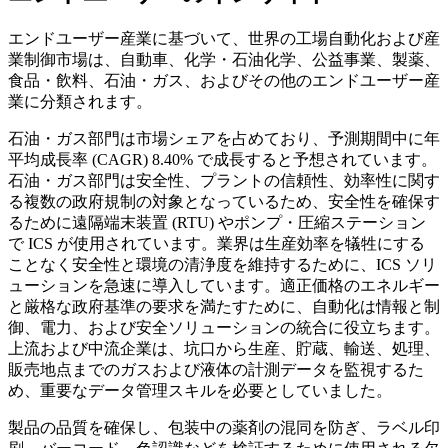
エンドユーザー産業に基づいて、世界の工場自動化および産
業制御市場は、自動車、化学・石油化学、公益事業、製薬、
食品・飲料、石油・ガス、およびその他のエンドユーザー産
業に分類されます。
石油・ガス部門は市場シェアを占めており、予測期間中に年
平均成長率 (CAGR) 8.40% で成長すると予想されています。
石油・ガス部門は安全性、プラントの信頼性、効率性に関す
る複数の政府規制の対象となっているため、安全性を確保す
るために遠隔端末装置 (RTU) やポンプ・圧縮ステーション
で ICS が使用されています。業界は生産効率を犠牲にする
ことなく安全性と環境の清浄度を維持するために、ICS ソリ
ューションを急速に導入しています。適正価格のエネルギー
と厳格な政府基準の要求を満たすために、自動化は情報と制
御、電力、および安全ソリューションの統合に役立ちます。
上流および中流企業は、坑口から生産、貯蔵、輸送、処理、
販売地点までのガスおよび液体の計測データを監視するた
め、重要なデータ管理スキルを必要としていました。
製品の品質を確保し、包装中の薬剤の混同を防ぎ、ラベル印