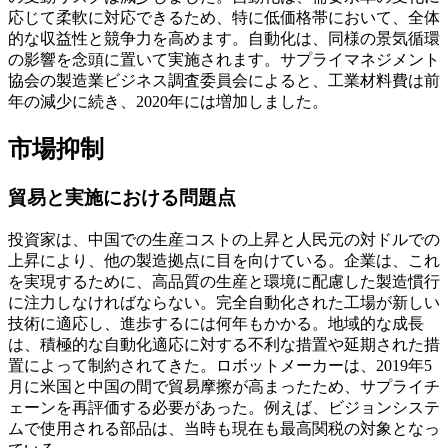
応じて柔軟に対応できるため、特に低価格帯において、全体
的な収益性と競争力を高めます。自動化は、同様の景気循環
の影響を念頭に置いて実施されます。サプライマネジメント
協会の製造業ビジネス調査委員会によると、工業材料費は前
年の減少に続き、2020年には増加しました。
市場抑制
貿易と実施における問題点
投資家は、中国での生産コストの上昇と人民元の対ドルでの
上昇により、他の製造拠点に目を向けている。企業は、これ
を実現するために、高品質の生産と環境に配慮した製造慣行
に注力しなければならない。完全自動化された工場が新しい
技術に適応し、進歩するには何年もかかる。地域的な成長
は、積極的な自動化適応に対する不利な措置や延期された措
置によって制約されてきた。ロボットメーカーは、2019年5
月に米国と中国の間で貿易摩擦が高まったため、サプライチ
ェーンを再評価する必要があった。例えば、ビジョンシステ
ムで使用される部品は、当時も現在も最高関税の対象となっ