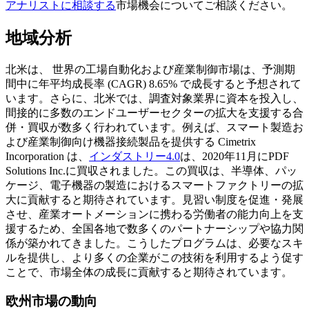
アナリストに相談する
市場機会についてご相談ください。
地域分析
北米は、
世界の工場自動化および産業制御市場は、予測期
間中に年平均成長率 (CAGR) 8.65% で成長すると予想されて
います。さらに、北米では、調査対象業界に資本を投入し、
間接的に多数のエンドユーザーセクターの拡大を支援する合
併・買収が数多く行われています。例えば、スマート製造お
よび産業制御向け機器接続製品を提供する Cimetrix
Incorporation は、
インダストリー4.0
は、2020年11月にPDF
Solutions Inc.に買収されました。この買収は、半導体、パッ
ケージ、電子機器の製造におけるスマートファクトリーの拡
大に貢献すると期待されています。見習い制度を促進・発展
させ、産業オートメーションに携わる労働者の能力向上を支
援するため、全国各地で数多くのパートナーシップや協力関
係が築かれてきました。こうしたプログラムは、必要なスキ
ルを提供し、より多くの企業がこの技術を利用するよう促す
ことで、市場全体の成長に貢献すると期待されています。
欧州市場の動向