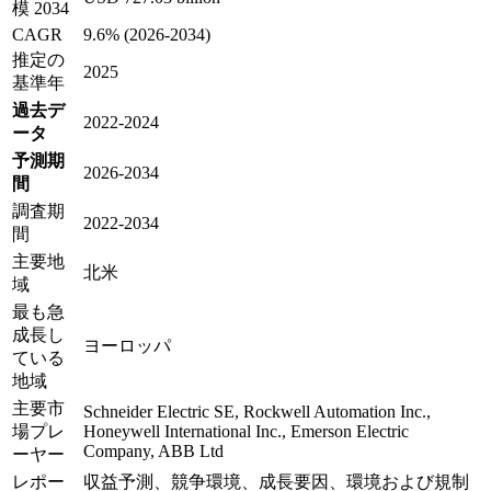
模 2034
CAGR
9.6% (2026-2034)
推定の
2025
基準年
過去デ
2022-2024
ータ
予測期
2026-2034
間
調査期
2022-2034
間
主要地
北米
域
最も急
成長し
ヨーロッパ
ている
地域
主要市
Schneider Electric SE, Rockwell Automation Inc.,
場プレ
Honeywell International Inc., Emerson Electric
Company, ABB Ltd
ーヤー
レポー
収益予測、競争環境、成長要因、環境および規制