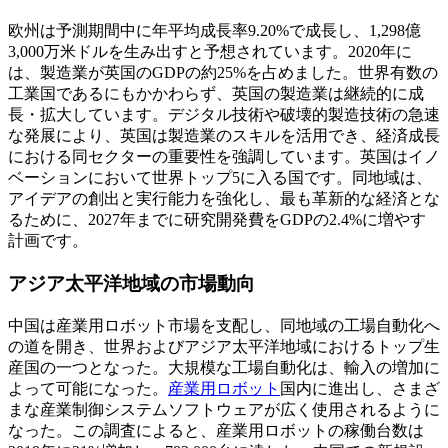
欧州は予測期間中に年平均成長率9.20%で成長し、1,298億
3,000万米ドルを生み出すと予想されています。2020年に
は、製造業が英国のGDPの約25%を占めました。世界有数の
工業国であるにもかかわらず、英国の製造業は継続的に成
長・拡大しています。デジタル技術や破壊的製造技術の急速
な発展により、英国は製造業のスキルを活用でき、経済成長
における同セクターの重要性を強調しています。英国はイノ
ベーションにおいて世界トップ5に入る国です。同地域は、
アイデアの創出と実行能力を強化し、最も革新的な経済とな
るために、2027年までに研究開発費をGDPの2.4%に増やす
計画です。
アジア太平洋地域の市場動向
中国は産業用ロボット市場を支配し、同地域の工場自動化へ
の道を開き、世界およびアジア太平洋地域におけるトップ生
産国の一つとなった。大規模な工場自動化は、輸入の増加に
よって可能になった。
産業用ロボット
国内に進出し、さまざ
まな産業制御システムソフトウェアが広く使用されるように
なった。この調査によると、産業用ロボットの稼働台数は