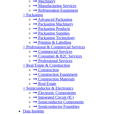
Machinery
Manufacturing Services
Refrigeration Equipment
+
Packaging
Advanced Packaging
Packaging Machinery
Packaging Products
Packaging Supplies
Packaging Technology
Printing & Labelling
+
Professional & Commercial Services
Commercial Services
Consumer & B2C Services
Professional Services
+
Real Estate & Construction
Construction
Construction Equipment
Construction Materials
Real Estate
+
Semiconductor & Electronics
Electronic Components
Integrated Circuit (IC)
Semiconductor Components
Semiconductor Foundries
Data Insights