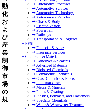
Automotive Processes
動
Automotive Services
化
Automotive Technology
Autonomous Vehicles
お
Chasis & Body
Electric Vehicle
よ
Powertrain
Railways
び
Transportation & Logistics
+
BFSI
産
Financial Services
業
Insurance Services
+
Chemicals & Materials
制
Adhesives & Sealants
Advanced Materials
御
Biobased Chemicals
Commodity Chemicals
市
Glass Ceramics & Fibers
場
Industrial Gases
Metals & Minerals
の
Paints & Coatings
Plastics, Polymers, and Elastomers
規
Specialty Chemicals
Water & Wastewater Treatment