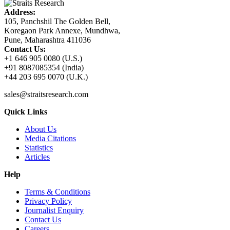
Address:
105, Panchshil The Golden Bell,
Koregaon Park Annexe, Mundhwa,
Pune, Maharashtra 411036
Contact Us:
+1 646 905 0080 (U.S.)
+91 8087085354 (India)
+44 203 695 0070 (U.K.)
sales@straitsresearch.com
Quick Links
About Us
Media Citations
Statistics
Articles
Help
Terms & Conditions
Privacy Policy
Journalist Enquiry
Contact Us
Careers