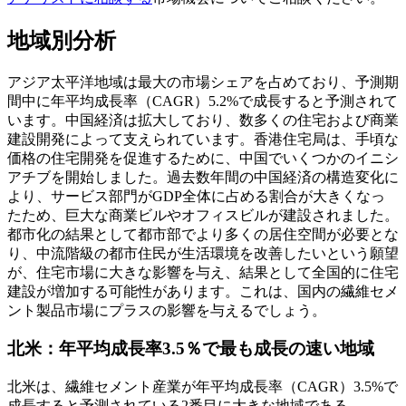
地域別分析
アジア太平洋地域は最大の市場シェアを占めており、予測期
間中に年平均成長率（CAGR）5.2%で成長すると予測されて
います。中国経済は拡大しており、数多くの住宅および商業
建設開発によって支えられています。香港住宅局は、手頃な
価格の住宅開発を促進するために、中国でいくつかのイニシ
アチブを開始しました。過去数年間の中国経済の構造変化に
より、サービス部門がGDP全体に占める割合が大きくなっ
たため、巨大な商業ビルやオフィスビルが建設されました。
都市化の結果として都市部でより多くの居住空間が必要とな
り、中流階級の都市住民が生活環境を改善したいという願望
が、住宅市場に大きな影響を与え、結果として全国的に住宅
建設が増加する可能性があります。これは、国内の繊維セメ
ント製品市場にプラスの影響を与えるでしょう。
北米：年平均成長率3.5％で最も成長の速い地域
北米は、繊維セメント産業が年平均成長率（CAGR）3.5%で
成長すると予測されている2番目に大きな地域である。