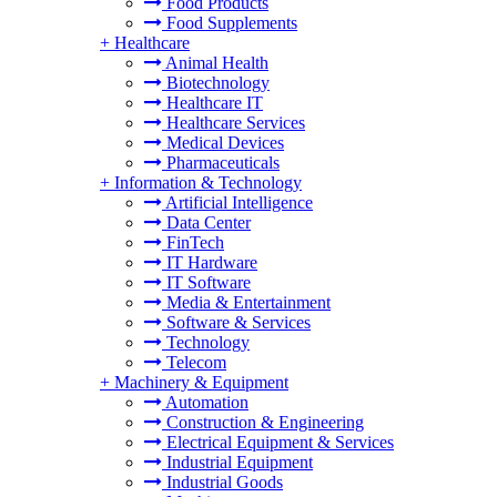
Food Products
Food Supplements
+
Healthcare
Animal Health
Biotechnology
Healthcare IT
Healthcare Services
Medical Devices
Pharmaceuticals
+
Information & Technology
Artificial Intelligence
Data Center
FinTech
IT Hardware
IT Software
Media & Entertainment
Software & Services
Technology
Telecom
+
Machinery & Equipment
Automation
Construction & Engineering
Electrical Equipment & Services
Industrial Equipment
Industrial Goods