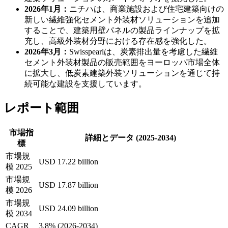
2026年1月：
ニチハは、商業施設および住宅建築向けの
新しい繊維強化セメント外装材ソリューションを追加
することで、建築用壁パネルの製品ラインナップを拡
充し、高級外装材分野における存在感を強化した。
2026年3月：
Swisspearlは、炭素排出量を考慮した繊維
セメント外装材製品の販売範囲をヨーロッパ市場全体
に拡大し、低炭素建築外装ソリューションを通じて持
続可能な建設を支援しています。
レポート範囲
市場指
詳細とデータ (2025-2034)
標
市場規
USD 17.22 billion
模 2025
市場規
USD 17.87 billion
模 2026
市場規
USD 24.09 billion
模 2034
CAGR
3.8% (2026-2034)