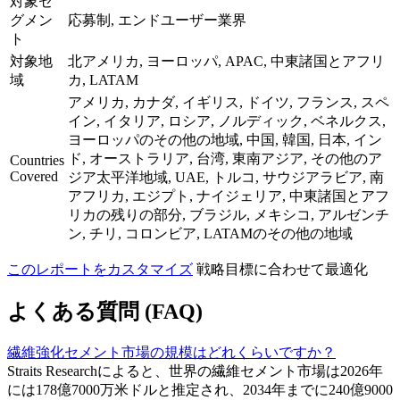
対象セ
グメン
応募制, エンドユーザー業界
ト
対象地
北アメリカ, ヨーロッパ, APAC, 中東諸国とアフリ
域
カ, LATAM
アメリカ, カナダ, イギリス, ドイツ, フランス, スペ
イン, イタリア, ロシア, ノルディック, ベネルクス,
ヨーロッパのその他の地域, 中国, 韓国, 日本, イン
ド, オーストラリア, 台湾, 東南アジア, その他のア
Countries
Covered
ジア太平洋地域, UAE, トルコ, サウジアラビア, 南
アフリカ, エジプト, ナイジェリア, 中東諸国とアフ
リカの残りの部分, ブラジル, メキシコ, アルゼンチ
ン, チリ, コロンビア, LATAMのその他の地域
このレポートをカスタマイズ
戦略目標に合わせて最適化
よくある質問 (FAQ)
繊維強化セメント市場の規模はどれくらいですか？
Straits Researchによると、世界の繊維セメント市場は2026年
には178億7000万米ドルと推定され、2034年までに240億9000