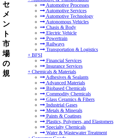
セ
Automotive Processes
Automotive Services
メ
Automotive Technology
Autonomous Vehicles
ン
Chasis & Body
ト
Electric Vehicle
Powertrain
市
Railways
Transportation & Logistics
場
+
BFSI
Financial Services
の
Insurance Services
+
Chemicals & Materials
規
Adhesives & Sealants
Advanced Materials
Biobased Chemicals
Commodity Chemicals
Glass Ceramics & Fibers
Industrial Gases
Metals & Minerals
Paints & Coatings
Plastics, Polymers, and Elastomers
Specialty Chemicals
Water & Wastewater Treatment