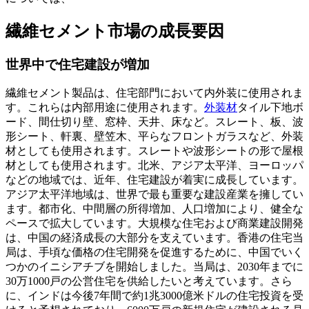
繊維セメント市場の成長要因
世界中で住宅建設が増加
繊維セメント製品は、住宅部門において内外装に使用されま
す。これらは内部用途に使用されます。
外装材
タイル下地ボ
ード、間仕切り壁、窓枠、天井、床など。スレート、板、波
形シート、軒裏、壁笠木、平らなフロントガラスなど、外装
材としても使用されます。スレートや波形シートの形で屋根
材としても使用されます。北米、アジア太平洋、ヨーロッパ
などの地域では、近年、住宅建設が着実に成長しています。
アジア太平洋地域は、世界で最も重要な建設産業を擁してい
ます。都市化、中間層の所得増加、人口増加により、健全な
ペースで拡大しています。大規模な住宅および商業建設開発
は、中国の経済成長の大部分を支えています。香港の住宅当
局は、手頃な価格の住宅開発を促進するために、中国でいく
つかのイニシアチブを開始しました。当局は、2030年までに
30万1000戸の公営住宅を供給したいと考えています。さら
に、インドは今後7年間で約1兆3000億米ドルの住宅投資を受