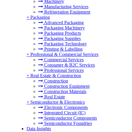
Machinery
Manufacturing Services
Refrigeration Equipment
+
Packaging
Advanced Packaging
Packaging Machinery
Packaging Products
Packaging Supplies
Packaging Technology
Printing & Labelling
+
Professional & Commercial Services
Commercial Services
Consumer & B2C Services
Professional Services
+
Real Estate & Construction
Construction
Construction Equipment
Construction Materials
Real Estate
+
Semiconductor & Electronics
Electronic Components
Integrated Circuit (IC)
Semiconductor Components
Semiconductor Foundries
Data Insights