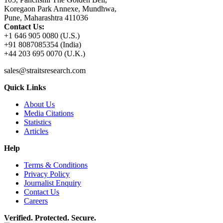
Koregaon Park Annexe, Mundhwa,
Pune, Maharashtra 411036
Contact Us:
+1 646 905 0080 (U.S.)
+91 8087085354 (India)
+44 203 695 0070 (U.K.)
sales@straitsresearch.com
Quick Links
About Us
Media Citations
Statistics
Articles
Help
Terms & Conditions
Privacy Policy
Journalist Enquiry
Contact Us
Careers
Verified. Protected. Secure.