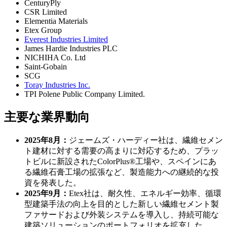
CenturyPly
CSR Limited
Elementia Materials
Etex Group
Everest Industries Limited
James Hardie Industries PLC
NICHIHA Co. Ltd
Saint-Gobain
SCG
Toray Industries Inc.
TPI Polene Public Company Limited.
主要な業界動向
2025年8月：
ジェームズ・ハーディー社は、繊維セメン
ト建材に対する需要の高まりに対応するため、プラッ
トビルに新設されたColorPlus®工場や、スペインにあ
る繊維石膏工場の拡張など、製造能力への継続的な投
資を発表した。
2025年9月：
Etex社は、耐久性、エネルギー効率、循環
型建築手法の向上を目的とした新しい繊維セメント製
ファサードおよび外装システムを導入し、持続可能な
建築ソリューションのポートフォリオを拡充した。