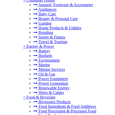
+
Consumer Goods
Apparel, Footwear & Accessories
Appliances
Baby Care
Beauty & Personal Care
Gaming
Home Products & Utilities
Retailing
Sports & Fitness
Travel & Tourism
+
Energy & Power
Battery
Biofuels
Environment
Marine
Mining Services
Oil & Gas
Power Equipment
Power Generation
Renewable Energy
Wires & Cables
+
Food & Beverage
Beverages Products
Food Ingredients & Food Additives
Food Processing & Processed Food