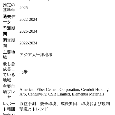
推定の
2025
基準年
過去デ
2022-2024
ータ
予測期
2026-2034
間
調査期
2022-2034
間
主要地
アジア太平洋地域
域
最も急
成長し
北米
ている
地域
主要市
American Fiber Cement Corporation, Cembrit Holding
場プレ
A/S, CenturyPly, CSR Limited, Elementia Materials
ーヤー
レポー
収益予測、競争環境、成長要因、環境および規制
ト範囲
環境とトレンド