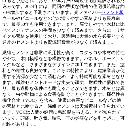
けると予想されており、6000万戸の新規住宅が建設される見
込みです。2024年には、同国の手頃な価格の住宅供給率は約
70%増加すると予測されています。光ファイバー
セメント板
ウールやビニールなどの他の滑りやすい素材よりも長寿命
で、最長50年も使用できます。また、腐食しやすい木材に比
べてメンテナンスの手間も少なくて済みます。さらに、リサ
イクル素材を使用しており、製造時に大量の水を必要とする
通常のセメントよりも資源消費量が少なくて済みます。
繊維セメントは非常に汎用性が高く、スタッコや木材の特性
や外観、木目模様などを模倣できます。パネル、ボード、シ
ングルなど、さまざまなデザインに加工できます。また、塗
料との相性も良好です。これらの特性により、建築業者が使
用する資源が少なくて済むため、より持続可能な素材となり
ます。繊維セメントボードは丈夫で頑丈、耐候性に優れてお
り、最も過酷な条件にも耐えることができます。木材とは異
なり、虫や動物による食害を防ぐことができます。揮発性有
機化合物（VOC）を含み、健康に有害なビニールなどの他
の素材と比較すると、繊維セメントは天然素材で作られてい
ます。VOCは人間の健康に悪影響を与えることが知られて
います。頭痛、吐き気、喘息、耳の炎症などを引き起こす可
能性があります。