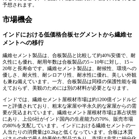
予想されます。
市場機会
インドにおける低価格合板セグメントから繊維セ
メントへの移行
繊維セメント製品は、合板製品と比較して約40%安価で、耐
久性にも優れ、耐用年数は合板製品の5～10年に対し、15～
20年と長寿命です。繊維セメント製品は、耐候性、環境への
優しさ、耐火性、耐シロアリ性、耐水性に優れ、美しい外観
も兼ね備えています。一方、合板製品は同様の保護性能を備
えておらず、美観のためには別の材料が必要となります。
インドでは、繊維セメント屋根材市場は約1200億インドルピ
ーと評価されており、粗末な家屋や半永久的な家屋からの需
要が見込まれています。繊維セメント屋根材市場は寡占状態
にあり、上位6社がインド国内の生産能力の70%、販売市場
の80%を支配しています。インドにおける繊維セメントの一
人当たりの消費量は0.2kgと低くなっています。合板は木質
パネルの中で最も効果的な製品であり、市場は非常に細分化