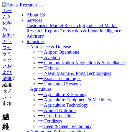
ホー
About Us
ム
Services
化学
Customized Market Research
Syndicated Market
品・
Research Reports
Transaction & Legal Intelligence
材料
Advisory
ガラ
Industries
+
Aerospace & Defense
スセ
Airport Operations
ラミ
Aviation
ック
Communication Navigation & Surveillance
スお
Defense
よび
Naval Marine & Ports Technologies
繊維
Space Technologies
Unmanned Systems
繊維
+
Agriculture
セメ
Agriculture & Farming
ント
Agriculture Equipment & Machinery
市場
Agriculture Technology
Animal Nutrition
Crop Protection
繊
Fertilizers
維
Seed & Seed Technology
+
Automotive & Transportation