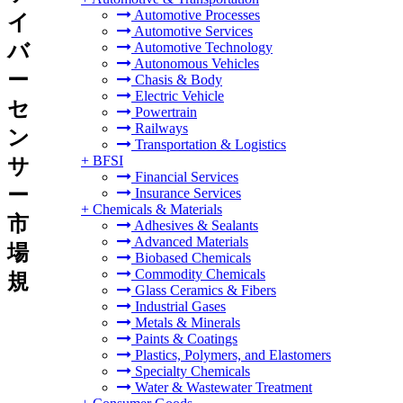
Automotive Processes
イ
Automotive Services
バ
Automotive Technology
Autonomous Vehicles
ー
Chasis & Body
Electric Vehicle
セ
Powertrain
Railways
ン
Transportation & Logistics
+
BFSI
サ
Financial Services
ー
Insurance Services
+
Chemicals & Materials
市
Adhesives & Sealants
Advanced Materials
場
Biobased Chemicals
Commodity Chemicals
規
Glass Ceramics & Fibers
Industrial Gases
Metals & Minerals
Paints & Coatings
Plastics, Polymers, and Elastomers
Specialty Chemicals
Water & Wastewater Treatment