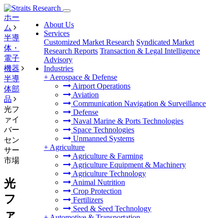
ホー
About Us
ム
Services
半導
Customized Market Research
Syndicated Market
体・
Research Reports
Transaction & Legal Intelligence
電子
Advisory
機器
Industries
+
Aerospace & Defense
半導
Airport Operations
体部
Aviation
品
Communication Navigation & Surveillance
光フ
Defense
ァイ
Naval Marine & Ports Technologies
バー
Space Technologies
Unmanned Systems
セン
+
Agriculture
サー
Agriculture & Farming
市場
Agriculture Equipment & Machinery
Agriculture Technology
光
Animal Nutrition
Crop Protection
フ
Fertilizers
Seed & Seed Technology
ァ
+
Automotive & Transportation