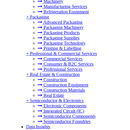
Machinery
Manufacturing Services
Refrigeration Equipment
+
Packaging
Advanced Packaging
Packaging Machinery
Packaging Products
Packaging Supplies
Packaging Technology
Printing & Labelling
+
Professional & Commercial Services
Commercial Services
Consumer & B2C Services
Professional Services
+
Real Estate & Construction
Construction
Construction Equipment
Construction Materials
Real Estate
+
Semiconductor & Electronics
Electronic Components
Integrated Circuit (IC)
Semiconductor Components
Semiconductor Foundries
Data Insights