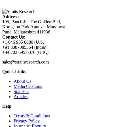
Address:
105, Panchshil The Golden Bell,
Koregaon Park Annexe, Mundhwa,
Pune, Maharashtra 411036
Contact Us:
+1 646 905 0080 (U.S.)
+91 8087085354 (India)
+44 203 695 0070 (U.K.)
sales@straitsresearch.com
Quick Links
About Us
Media Citations
Statistics
Articles
Help
Terms & Conditions
Privacy Policy
Journalist Enquiry