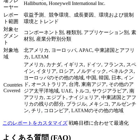
場プレ
Halliburton, Honeywell International Inc.
ーヤー
レポー
収益予測、競争環境、成長要因、環境および規制
ト範囲
環境とトレンド
対象セ
コンポーネント別, 種類別, アプリケーション別, 素
グメン
材別, 産業分野別分類
ト
対象地
北アメリカ, ヨーロッパ, APAC, 中東諸国とアフリ
域
カ, LATAM
アメリカ, カナダ, イギリス, ドイツ, フランス, スペ
イン, イタリア, ロシア, ノルディック, ベネルクス,
ヨーロッパのその他の地域, 中国, 韓国, 日本, イン
ド, オーストラリア, 台湾, 東南アジア, その他のア
Countries
Covered
ジア太平洋地域, UAE, トルコ, サウジアラビア, 南
アフリカ, エジプト, ナイジェリア, 中東諸国とアフ
リカの残りの部分, ブラジル, メキシコ, アルゼンチ
ン, チリ, コロンビア, LATAMのその他の地域
このレポートをカスタマイズ
戦略目標に合わせて最適化
よくある質問 (FAQ)