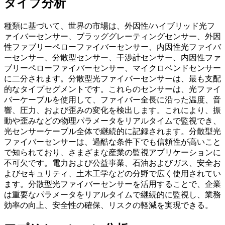
タイプ分析
種類に基づいて、世界の市場は、外因性/ハイブリッド光フ
ァイバーセンサー、ブラッググレーティングセンサー、外因
性ファブリーペローファイバーセンサー、内因性光ファイバ
ーセンサー、分散型センサー、干渉計センサー、内因性ファ
ブリーペローファイバーセンサー、マイクロベンドセンサー
に二分されます。分散型光ファイバーセンサーは、最も支配
的なタイプセグメントです。これらのセンサーは、光ファイ
バーケーブルを使用して、ファイバー全長に沿った温度、音
響、圧力、および歪みの変化を検出します。これにより、振
動や歪みなどの物理パラメータをリアルタイムで監視でき、
光センサーケーブル全体で継続的に記録されます。分散型光
ファイバーセンサーは、過酷な条件下でも信頼性が高いこと
で知られており、さまざまな産業の監視アプリケーションに
不可欠です。電力および公益事業、石油およびガス、安全お
よびセキュリティ、土木工学などの分野で広く使用されてい
ます。分散型光ファイバーセンサーを活用することで、企業
は重要なパラメータをリアルタイムで継続的に監視し、業務
効率の向上、安全性の確保、リスクの軽減を実現できる。