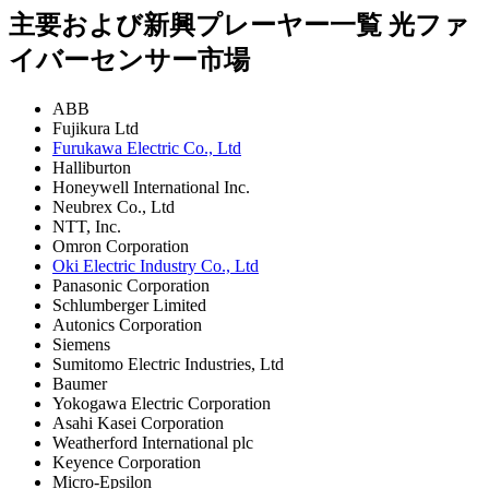
主要および新興プレーヤー一覧 光ファ
イバーセンサー市場
ABB
Fujikura Ltd
Furukawa Electric Co., Ltd
Halliburton
Honeywell International Inc.
Neubrex Co., Ltd
NTT, Inc.
Omron Corporation
Oki Electric Industry Co., Ltd
Panasonic Corporation
Schlumberger Limited
Autonics Corporation
Siemens
Sumitomo Electric Industries, Ltd
Baumer
Yokogawa Electric Corporation
Asahi Kasei Corporation
Weatherford International plc
Keyence Corporation
Micro-Epsilon