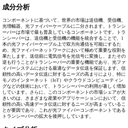
成分分析
コンポーネントに基づいて、世界の市場は送信機、受信機、
光増幅器、光ファイバーケーブルに二分されます。トランシ
ーバーは市場で最も普及しているコンポーネントです。トラ
ンシーバーは、送信機と受信機の機能を統合することで、1
本の光ファイバーケーブル上で双方向通信を可能にするた
め、光ファイバーネットワークにおいて極めて重要な役割を
果たします。送信前に電気信号を光信号に変換し、またその
逆も行うことがトランシーバーの重要な機能であり、光ファ
イバーシステムにおける最適なデータ伝送を保証します。信
頼性の高いデータ伝送に対するニーズの高まりにより、特に
モノのインターネット（IoT）やクラウドコンピューティン
グなどの技術において、トランシーバーの利用が著しく増加
しています。さらに、このコンポーネントの市場シェアが大
きいのは、さまざまな産業やアプリケーションにおいて、信
頼性の高い高速データ伝送に対するニーズが高まっているこ
とが要因であり、これが光ファイバーコンポーネントである
トランシーバーの拡大を後押ししています。