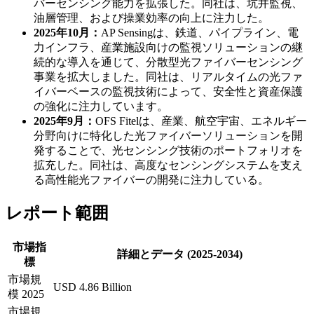
バーセンシング能力を拡張した。同社は、坑井監視、
油層管理、および操業効率の向上に注力した。
2025年10月：
AP Sensingは、鉄道、パイプライン、電
力インフラ、産業施設向けの監視ソリューションの継
続的な導入を通じて、分散型光ファイバーセンシング
事業を拡大しました。同社は、リアルタイムの光ファ
イバーベースの監視技術によって、安全性と資産保護
の強化に注力しています。
2025年9月：
OFS Fitelは、産業、航空宇宙、エネルギー
分野向けに特化した光ファイバーソリューションを開
発することで、光センシング技術のポートフォリオを
拡充した。同社は、高度なセンシングシステムを支え
る高性能光ファイバーの開発に注力している。
レポート範囲
市場指
詳細とデータ (2025-2034)
標
市場規
USD 4.86 Billion
模 2025
市場規