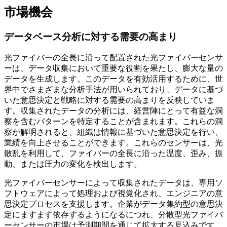
市場機会
データベース分析に対する需要の高まり
光ファイバーの全長に沿って配置された光ファイバーセンサ
ーは、データ収集において重要な役割を果たし、膨大な量の
データを生成します。このデータを有効活用するために、世
界中でさまざまな分析手法が用いられており、データに基づ
いた意思決定と戦略に対する需要の高まりを反映していま
す。収集されたデータの分析には、経営陣にとって有益な洞
察を含むパターンを特定することが含まれます。これらの洞
察が解明されると、組織は情報に基づいた意思決定を行い、
業績を向上させることができます。これらのセンサーは、光
散乱を利用して、ファイバーの全長に沿った温度、歪み、振
動、または圧力の変化を検出します。
光ファイバーセンサーによって収集されたデータは、専用ソ
フトウェアによって処理および視覚化され、エンジニアの意
思決定プロセスを支援します。企業がデータ集約型の意思決
定にますます依存するようになるにつれ、分散型光ファイバ
ーセンサーの市場は予測期間を通じて拡大する見込みです。