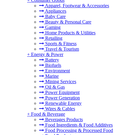
+
Consumer Goods
Apparel, Footwear & Accessories
Appliances
Baby Care
Beauty & Personal Care
Gaming
Home Products & Utilities
Retailing
Sports & Fitness
Travel & Tourism
+
Energy & Power
Battery
Biofuels
Environment
Marine
Mining Services
Oil & Gas
Power Equipment
Power Generation
Renewable Energy
Wires & Cables
+
Food & Beverage
Beverages Products
Food Ingredients & Food Additives
Food Processing & Processed Food