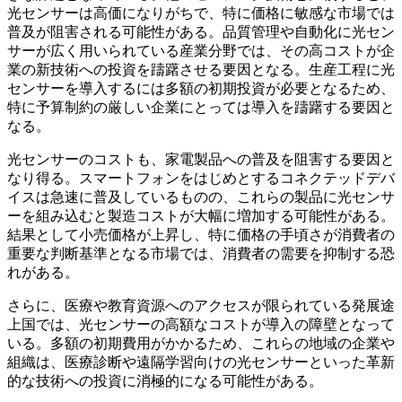
光センサーは高価になりがちで、特に価格に敏感な市場では
普及が阻害される可能性がある。品質管理や自動化に光セン
サーが広く用いられている産業分野では、その高コストが企
業の新技術への投資を躊躇させる要因となる。生産工程に光
センサーを導入するには多額の初期投資が必要となるため、
特に予算制約の厳しい企業にとっては導入を躊躇する要因と
なる。
光センサーのコストも、家電製品への普及を阻害する要因と
なり得る。スマートフォンをはじめとするコネクテッドデバ
イスは急速に普及しているものの、これらの製品に光センサ
ーを組み込むと製造コストが大幅に増加する可能性がある。
結果として小売価格が上昇し、特に価格の手頃さが消費者の
重要な判断基準となる市場では、消費者の需要を抑制する恐
れがある。
さらに、医療や教育資源へのアクセスが限られている発展途
上国では、光センサーの高額なコストが導入の障壁となって
いる。多額の初期費用がかかるため、これらの地域の企業や
組織は、医療診断や遠隔学習向けの光センサーといった革新
的な技術への投資に消極的になる可能性がある。