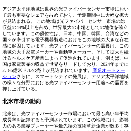
アジア太平洋地域は世界の光ファイバーセンサー市場におい
て最も重要なシェアを占めており、予測期間中に大幅な拡大
が見込まれる。
この地域は光ファイバーセンサー市場の総
収益の44%以上を占め、世界最大の市場としての地位を確立
しています。この優位性は、日本、中国、韓国、台湾などの
国々が牽引する電子機器製造におけるこの地域の大きな存在
感に起因しています。光ファイバーセンサーの需要は、この
地域の大手家電メーカーや自動車メーカー、そして拡大を続
けるヘルスケア産業によって促進されています。例えば、中
国は家電製品の収益で世界をリードしており、2024年までに
2,186億米ドルの売上が見込まれています。
産業オートメー
ション
さらに、スマートシティの発展は、アジア太平洋地域
の様々な分野における光ファイバーセンサー用途への需要を
押し上げている。
北米市場の動向
北米は、光ファイバーセンサー市場において最も高い年平均
成長率を記録すると予測されています。この地域には、影響
力のある業界プレーヤーや最先端の​​技術革新企業が数多く存