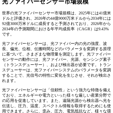
光ファイバーセンサー市場規模
世界の光ファイバーセンサー市場規模は、2025年には41億米
ドルと評価され、2026年の44億9000万米ドルから2034年には
92億3000万米ドルに成長すると予測されており、2026年から
2034年の予測期間における年平均成長率（CAGR）は9.43%
です。
光ファイバーセンサーは、光ファイバー内の光の強度、波
長、偏光、位相、伝搬時間などのパラメータを変調する原理
に基づいて、さまざまな物理量を測定します。光ファイバー
センサーの動作には、光ファイバー、光源、センシング素子
（トランスデューサー）、および検出器が必要です。トラン
スデューサーは、光ファイバーシステムのパラメータを変調
することで、光信号の特性に変化を生じさせ、それが検出さ
れます。
光ファイバーセンサーは「信頼性」という強力な特徴を備え
ており、エネルギーや電力といった様々な厳しい産業分野で
の応用を促進しています。また、遠隔光源から検出器へ光を
伝送し、圧力、温度、スペクトル情報を取得するためにも使
用できます。さらに、歪み、圧力、電気抵抗など、様々な環