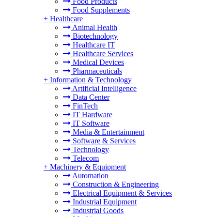
Food Products
Food Supplements
+
Healthcare
Animal Health
Biotechnology
Healthcare IT
Healthcare Services
Medical Devices
Pharmaceuticals
+
Information & Technology
Artificial Intelligence
Data Center
FinTech
IT Hardware
IT Software
Media & Entertainment
Software & Services
Technology
Telecom
+
Machinery & Equipment
Automation
Construction & Engineering
Electrical Equipment & Services
Industrial Equipment
Industrial Goods