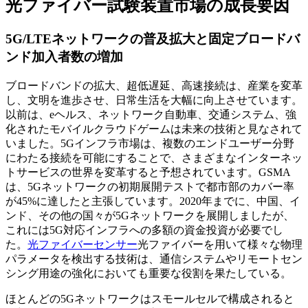
光ファイバー試験装置市場の成長要因
5G/LTEネットワークの普及拡大と固定ブロードバ
ンド加入者数の増加
ブロードバンドの拡大、超低遅延、高速接続は、産業を変革
し、文明を進歩させ、日常生活を大幅に向上させています。
以前は、eヘルス、ネットワーク自動車、交通システム、強
化されたモバイルクラウドゲームは未来の技術と見なされて
いました。5Gインフラ市場は、複数のエンドユーザー分野
にわたる接続を可能にすることで、さまざまなインターネッ
トサービスの世界を変革すると予想されています。GSMA
は、5Gネットワ​​ークの初期展開テストで都市部のカバー率
が45%に達したと主張しています。2020年までに、中国、イ
ンド、その他の国々が5Gネットワ​​ークを展開しましたが、
これには5G対応インフラへの多額の資金投資が必要でし
た。
光ファイバーセンサー
光ファイバーを用いて様々な物理
パラメータを検出する技術は、通信システムやリモートセン
シング用途の強化においても重要な役割を果たしている。
ほとんどの5Gネットワ​​ークはスモールセルで構成されると