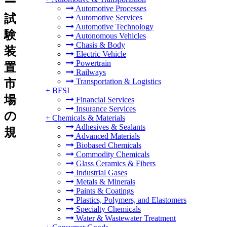
ー
Automotive Processes
試
Automotive Services
Automotive Technology
験
Autonomous Vehicles
Chasis & Body
装
Electric Vehicle
Powertrain
置
Railways
市
Transportation & Logistics
+
BFSI
場
Financial Services
Insurance Services
の
+
Chemicals & Materials
Adhesives & Sealants
規
Advanced Materials
Biobased Chemicals
Commodity Chemicals
Glass Ceramics & Fibers
Industrial Gases
Metals & Minerals
Paints & Coatings
Plastics, Polymers, and Elastomers
Specialty Chemicals
Water & Wastewater Treatment