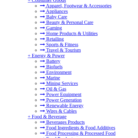
+
Consumer Goods
Apparel, Footwear & Accessories
Appliances
Baby Care
Beauty & Personal Care
Gaming
Home Products & Utilities
Retailing
Sports & Fitness
Travel & Tourism
+
Energy & Power
Battery
Biofuels
Environment
Marine
Mining Services
Oil & Gas
Power Equipment
Power Generation
Renewable Energy
Wires & Cables
+
Food & Beverage
Beverages Products
Food Ingredients & Food Additives
Food Processing & Processed Food