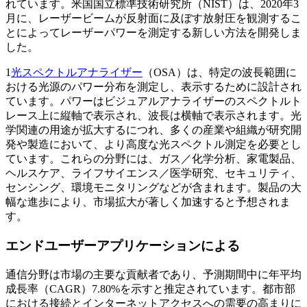
れています。米国国立標準技術研究所（NIST）は、2020年3
月に、レーザービームが反射面に及ぼす放射圧を観測するこ
とによってレーザーパワーを測定する新しい方法を開発しま
した。
1
光スペクトルアナライザー
（OSA）は、特定の波長範囲に
おける光源のパワー分布を測定し、表示するために設計され
ています。パワーはビジュアルアナライザーのスペクトルト
レース上に縦軸で表示され、波長は横軸で表示されます。光
学関連の用途が拡大するにつれ、多くの産業や組織が研究開
発や製造において、より高度な光スペクトル測定を必要とし
ています。これらの分野には、ガス／化学分析、家電製品、
ヘルスケア、ライフサイエンス／医学研究、セキュリティ、
センシング、環境モニタリングなどが含まれます。製品の大
幅な進歩により、市場拡大が著しく加速すると予想されま
す。
エンドユーザーアプリケーションによる
通信分野は市場の主要な貢献者であり、予測期間中に年平均
成長率（CAGR）7.80%を示すと推定されています。都市部
における接続とインターネットアクセスへの需要の高まりに