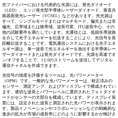
光ファイバーにおける代表的な光源には、発光ダイオード
（LED）、エッジ発光型半導体レーザーダイオード、垂直共
振器面発光レーザー（VCSEL）などがあります。光光源は
すべて、シングルモードまたはマルチモード、偏光または非
偏光、広帯域または狭帯域、波長可変、ITU波長中心、その
他の試験要件を満たしています。光通信とは、低損失導波路
を介して光子エネルギーを伝送することにより、光信号を長
距離伝送することです。電気通信システムにおける光子エネ
ルギー源は、単一波長で光エネルギーを放出する半導体レー
ザーダイオードまたは発光ダイオードです。光源を高速でオ
ン/オフすることで、1と0のストリームを送信してデジタル
通信チャネルを作成できます。
光信号の強度を評価するツールは、光パワーメーター
（OPM）です。一般的な光パワーメーターは、校正済みの
センサー、測定アンプ、およびディスプレイで構成されてい
ます。適切な波長とパワーレベルに選択されたフォトダイオ
ードがセンサーの大部分を構成しています。ディスプレイ装
置には、設定された波長と測定された光パワーが表示されま
す。製品イノベーションやコラボレーションなどの戦略的な
進歩の拡大が市場の成長率にどのように影響するかが検討さ