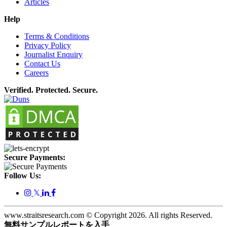
Articles
Help
Terms & Conditions
Privacy Policy
Journalist Enquiry
Contact Us
Careers
Verified. Protected. Secure.
Secure Payments:
Follow Us:
𝕏
www.straitsresearch.com © Copyright
2026
. All rights Reserved.
無料サンプルレポートを入手