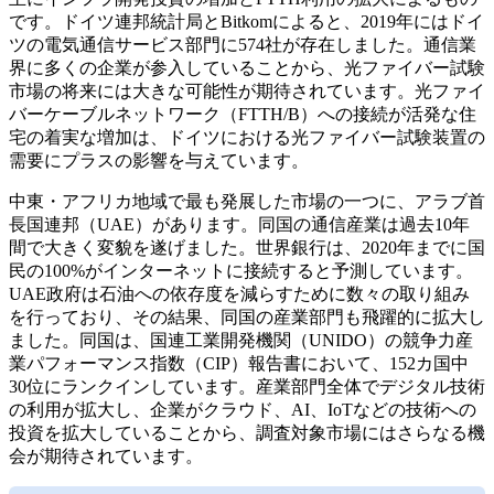
です。ドイツ連邦統計局とBitkomによると、2019年にはドイ
ツの電気通信サービス部門に574社が存在しました。通信業
界に多くの企業が参入していることから、光ファイバー試験
市場の将来には大きな可能性が期待されています。光ファイ
バーケーブルネットワーク（FTTH/B）への接続が活発な住
宅の着実な増加は、ドイツにおける光ファイバー試験装置の
需要にプラスの影響を与えています。
中東・アフリカ地域で最も発展した市場の一つに、アラブ首
長国連邦（UAE）があります。同国の通信産業は過去10年
間で大きく変貌を遂げました。世界銀行は、2020年までに国
民の100%がインターネットに接続すると予測しています。
UAE政府は石油への依存度を減らすために数々の取り組み
を行っており、その結果、同国の産業部門も飛躍的に拡大し
ました。同国は、国連工業開発機関（UNIDO）の競争力産
業パフォーマンス指数（CIP）報告書において、152カ国中
30位にランクインしています。産業部門全体でデジタル技術
の利用が拡大し、企業がクラウド、AI、IoTなどの技術への
投資を拡大していることから、調査対象市場にはさらなる機
会が期待されています。