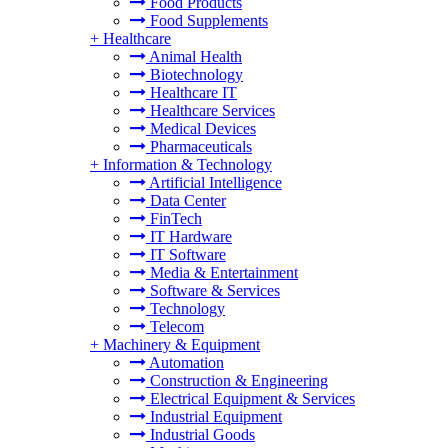
Food Products
Food Supplements
+
Healthcare
Animal Health
Biotechnology
Healthcare IT
Healthcare Services
Medical Devices
Pharmaceuticals
+
Information & Technology
Artificial Intelligence
Data Center
FinTech
IT Hardware
IT Software
Media & Entertainment
Software & Services
Technology
Telecom
+
Machinery & Equipment
Automation
Construction & Engineering
Electrical Equipment & Services
Industrial Equipment
Industrial Goods