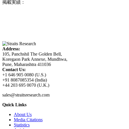
掲載実績：
Address:
105, Panchshil The Golden Bell,
Koregaon Park Annexe, Mundhwa,
Pune, Maharashtra 411036
Contact Us:
+1 646 905 0080 (U.S.)
+91 8087085354 (India)
+44 203 695 0070 (U.K.)
sales@straitsresearch.com
Quick Links
About Us
Media Citations
Statistics