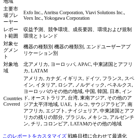
地域
主要市
Exfo Inc., Anritsu Corporation, Viavi Solutions Inc.,
場プレ
Veex Inc., Yokogawa Corporation
ーヤー
レポー
収益予測、競争環境、成長要因、環境および規制
ト範囲
環境とトレンド
対象セ
機器の種類別 機器の種類別, エンドユーザーアプ
グメン
リケーション別
ト
対象地
北アメリカ, ヨーロッパ, APAC, 中東諸国とアフリ
域
カ, LATAM
アメリカ, カナダ, イギリス, ドイツ, フランス, スペ
イン, イタリア, ロシア, ノルディック, ベネルクス,
ヨーロッパのその他の地域, 中国, 韓国, 日本, イン
ド, オーストラリア, 台湾, 東南アジア, その他のア
Countries
Covered
ジア太平洋地域, UAE, トルコ, サウジアラビア, 南
アフリカ, エジプト, ナイジェリア, 中東諸国とアフ
リカの残りの部分, ブラジル, メキシコ, アルゼンチ
ン, チリ, コロンビア, LATAMのその他の地域
このレポートをカスタマイズ
戦略目標に合わせて最適化