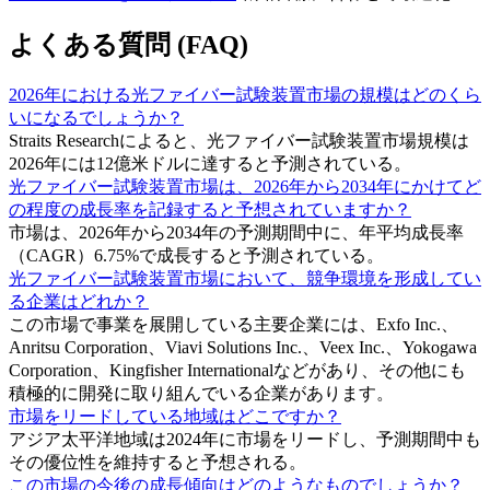
よくある質問 (FAQ)
2026年における光ファイバー試験装置市場の規模はどのくら
いになるでしょうか？
Straits Researchによると、光ファイバー試験装置市場規模は
2026年には12億米ドルに達すると予測されている。
光ファイバー試験装置市場は、2026年から2034年にかけてど
の程度の成長率を記録すると予想されていますか？
市場は、2026年から2034年の予測期間中に、年平均成長率
（CAGR）6.75%で成長すると予測されている。
光ファイバー試験装置市場において、競争環境を形成してい
る企業はどれか？
この市場で事業を展開している主要企業には、Exfo Inc.、
Anritsu Corporation、Viavi Solutions Inc.、Veex Inc.、Yokogawa
Corporation、Kingfisher Internationalなどがあり、その他にも
積極的に開発に取り組んでいる企業があります。
市場をリードしている地域はどこですか？
アジア太平洋地域は2024年に市場をリードし、予測期間中も
その優位性を維持すると予想される。
この市場の今後の成長傾向はどのようなものでしょうか？