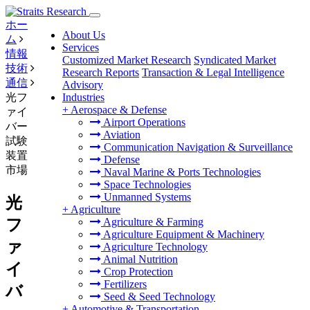
ホー
About Us
ム
Services
情報
Customized Market Research
Syndicated Market
技術
Research Reports
Transaction & Legal Intelligence
通信
Advisory
光フ
Industries
+
Aerospace & Defense
ァイ
Airport Operations
バー
Aviation
試験
Communication Navigation & Surveillance
装置
Defense
市場
Naval Marine & Ports Technologies
Space Technologies
Unmanned Systems
光
+
Agriculture
フ
Agriculture & Farming
Agriculture Equipment & Machinery
ァ
Agriculture Technology
Animal Nutrition
イ
Crop Protection
Fertilizers
バ
Seed & Seed Technology
+
Automotive & Transportation