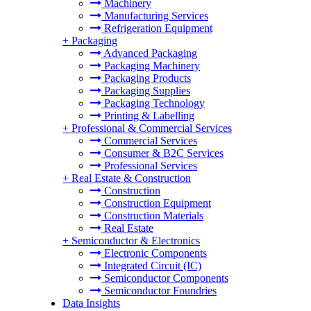
Machinery
Manufacturing Services
Refrigeration Equipment
+
Packaging
Advanced Packaging
Packaging Machinery
Packaging Products
Packaging Supplies
Packaging Technology
Printing & Labelling
+
Professional & Commercial Services
Commercial Services
Consumer & B2C Services
Professional Services
+
Real Estate & Construction
Construction
Construction Equipment
Construction Materials
Real Estate
+
Semiconductor & Electronics
Electronic Components
Integrated Circuit (IC)
Semiconductor Components
Semiconductor Foundries
Data Insights