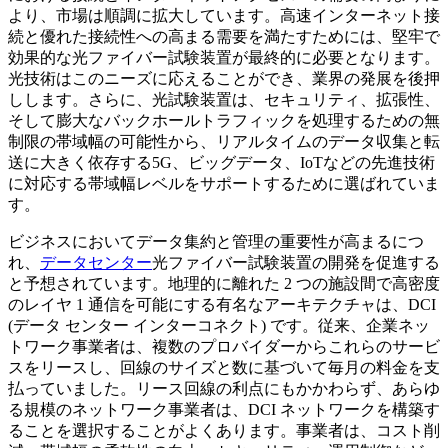
より、市場は順調に拡大しています。高速インターネット接
続と優れた接続性への高まる需要を満たすためには、堅牢で
効果的な光ファイバー試験装置が最終的に必要となります。
光技術はこのニーズに応えることができ、業界の発展を後押
しします。さらに、光試験装置は、セキュリティ、拡張性、
そして膨大なバックホールトラフィックを処理するための無
制限の帯域幅の可能性から、リアルタイムのデータ収集と転
送に大きく依存する5G、ビッグデータ、IoTなどの先進技術
に対応する帯域幅レベルをサポートするために選ばれていま
す。
ビジネスにおいてデータ集約と管理の重要性が高まるにつ
れ、
データセンター
光ファイバー試験装置の開発を促進する
と予想されています。地理的に離れた 2 つの施設間で高密度
のレイヤ 1 通信を可能にする有名なアーキテクチャは、DCI
(データ センター インターコネクト) です。従来、企業ネッ
トワーク事業者は、複数のプロバイダーからこれらのサービ
スをリースし、回線のサイズと数に基づいて毎月の料金を支
払っていました。リース回線の利点にもかかわらず、あらゆ
る規模のネットワーク事業者は、DCI ネットワークを構築す
ることを選択することがよくあります。事業者は、コスト削