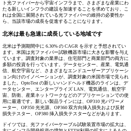
ト光ファイバーから宇宙インフラまで、さまざまな産業にわ
たる新しいインフラの建設を加速することを求めており、こ
れは全国に展開されている光ファイバーの維持の必要性か
ら、当該市場の成長を促進することになります。
北米は最も急速に成長している地域です
北米は予測期間中に 6.30% の CAGR を示すと予想されてい
ます。米国は光ファイバー試験機器市場に大きな影響を与え
ています。調査対象の業界は、住宅部門と商業部門の両方に
多額の投資を行っています。データセンター、産業、電気通
信、航空宇宙など、さまざまなエンドユーザーアプリケーシ
ョン向けのイノベーションが、調査対象の米国市場で見られ
ました。OptoTest の新しいハンドヘルド機器のラインは、デ
ータセンター、エンタープライズ LAN、電気通信、航空宇
宙、防衛、産業ネットワークなどのアプリケーションでの使
用に最適です。新しい製品ラインには、OP310 光パワーメ
ーター、OP350 光光源、OP360 双方向挿入損失および反射
損失テスター、OP380 挿入損失テスターなどがあります。
ドイツでは、光ファイバーケーブル試験装置市場の拡大は、
主にインフラ開発投資の増加とFTTH利用の拡大によるもの