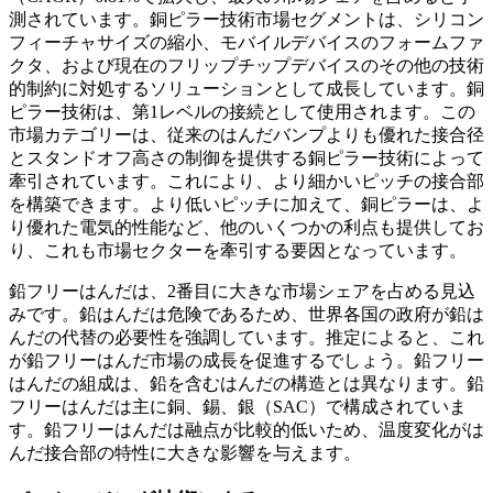
測されています。銅ピラー技術市場セグメントは、シリコン
フィーチャサイズの縮小、モバイルデバイスのフォームファ
クタ、および現在のフリップチップデバイスのその他の技術
的制約に対処するソリューションとして成長しています。銅
ピラー技術は、第1レベルの接続として使用されます。この
市場カテゴリーは、従来のはんだバンプよりも優れた接合径
とスタンドオフ高さの制御を提供する銅ピラー技術によって
牽引されています。これにより、より細かいピッチの接合部
を構築できます。より低いピッチに加えて、銅ピラーは、よ
り優れた電気的性能など、他のいくつかの利点も提供してお
り、これも市場セクターを牽引する要因となっています。
鉛フリーはんだは、2番目に大きな市場シェアを占める見込
みです。鉛はんだは危険であるため、世界各国の政府が鉛は
んだの代替の必要性を強調しています。推定によると、これ
が鉛フリーはんだ市場の成長を促進するでしょう。鉛フリー
はんだの組成は、鉛を含むはんだの構造とは異なります。鉛
フリーはんだは主に銅、錫、銀（SAC）で構成されていま
す。鉛フリーはんだは融点が比較的低いため、温度変化がは
んだ接合部の特性に大きな影響を与えます。