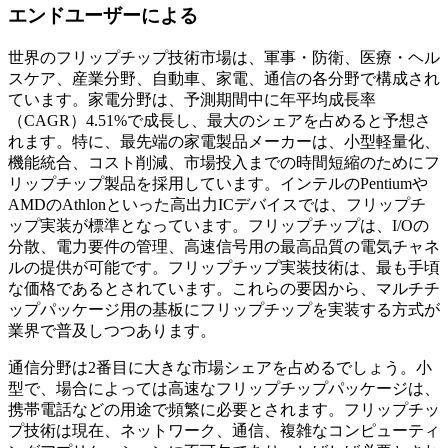
エンドユーザーによる
世界のフリップチップ技術市場は、軍事・防衛、医療・ヘル
スケア、産業分野、自動車、家電、通信の各分野で構成され
ています。家電分野は、予測期間中に年平均成長率
（CAGR）4.51%で成長し、最大のシェアを占めると予想さ
れます。特に、最先端の家電製品メーカーは、小型軽量化、
機能統合、コスト削減、市場投入までの時間短縮のためにフ
リップチップ製品を採用しています。インテルのPentiumや
AMDのAthlonといった高出力ICデバイスでは、フリップチ
ップ実装が標準となっています。フリップチップは、I/Oの
分散、電力要件の管理、高速信号用の最高品質の電気チャネ
ルの提供が可能です。フリップチップ実装技術は、最も手頃
な価格であるとされています。これらの要因から、マルチチ
ップパッケージ用の基板にフリップチップを実装する方式が
業界で普及しつつあります。
通信分野は2番目に大きな市場シェアを占めるでしょう。小
型で、場合によっては高速なフリップチップパッケージは、
携帯電話などの用途で頻繁に必要とされます。フリップチッ
プ技術は現在、ネットワーク、通信、複雑なコンピューティ