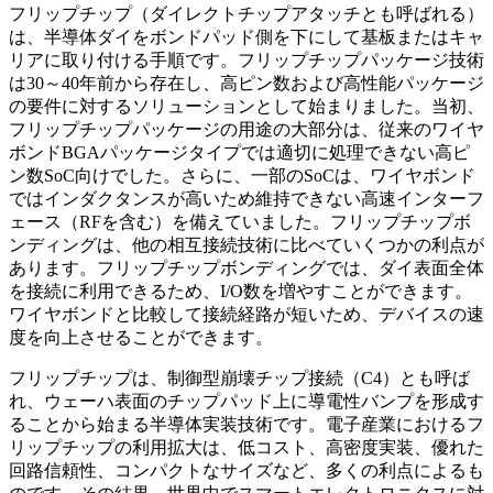
フリップチップ（ダイレクトチップアタッチとも呼ばれる）
は、半導体ダイをボンドパッド側を下にして基板またはキャ
リアに取り付ける手順です。フリップチップパッケージ技術
は30～40年前から存在し、高ピン数および高性能パッケージ
の要件に対するソリューションとして始まりました。当初、
フリップチップパッケージの用途の大部分は、従来のワイヤ
ボンドBGAパッケージタイプでは適切に処理できない高ピ
ン数SoC向けでした。さらに、一部のSoCは、ワイヤボンド
ではインダクタンスが高いため維持できない高速インターフ
ェース（RFを含む）を備えていました。フリップチップボ
ンディングは、他の相互接続技術に比べていくつかの利点が
あります。フリップチップボンディングでは、ダイ表面全体
を接続に利用できるため、I/O数を増やすことができます。
ワイヤボンドと比較して接続経路が短いため、デバイスの速
度を向上させることができます。
フリップチップは、制御型崩壊チップ接続（C4）とも呼ば
れ、ウェーハ表面のチップパッド上に導電性バンプを形成す
ることから始まる半導体実装技術です。電子産業におけるフ
リップチップの利用拡大は、低コスト、高密度実装、優れた
回路信頼性、コンパクトなサイズなど、多くの利点によるも