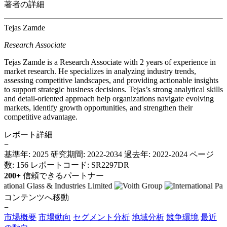
著者の詳細
Tejas Zamde
Research Associate
Tejas Zamde is a Research Associate with 2 years of experience in
market research. He specializes in analyzing industry trends,
assessing competitive landscapes, and providing actionable insights
to support strategic business decisions. Tejas’s strong analytical skills
and detail-oriented approach help organizations navigate evolving
markets, identify growth opportunities, and strengthen their
competitive advantage.
レポート詳細
−
基準年: 2025
研究期間: 2022-2034
過去年: 2022-2024
ページ
数: 156
レポートコード: SR2297DR
200+
信頼できるパートナー
コンテンツへ移動
−
市場概要
市場動向
セグメント分析
地域分析
競争環境
最近