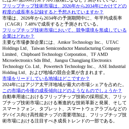
フリップチップ技術市場は、2026年から2034年にかけてどの
程度の成長率を記録すると予想されていますか？
市場は、2026年から2034年の予測期間中に、年平均成長率
（CAGR）7.48%で成長すると予測されている。
フリップチップ技術市場において、競争環境を形成している
企業はどれか？
主要な市場参加企業には、Amkor Technology Inc.、UTAC
Holdings Ltd、Taiwan Semiconductor Manufacturing Company
Limited、Chipboard Technology Corporation、TF AMD
Microelectronics Sdn Bhd、Jiangsu Changjiang Electronics
Technology Co. Ltd、Powertech Technology Inc.、ASE Industrial
Holding Ltd、および地域の競合企業が含まれます。
市場をリードしている地域はどこですか？
2024年にはアジア太平洋地域が最大の市場シェアを占めた。
この市場の今後の成長傾向はどのようなものでしょうか？
自動車用途におけるフリップチップ技術の採用拡大、フリッ
プチップ技術市場における漸進的な技術革新と発展、そして
スマートフォン、タブレット、スマートウェアラブルなどの
デバイス向け高性能チップの需要増加は、フリップチップ技
術市場における注目すべき成長トレンドの一部である。