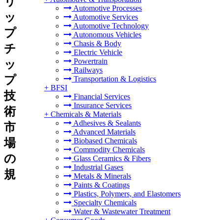
リ
Automotive Processes
ッ
Automotive Services
Automotive Technology
プ
Autonomous Vehicles
Chasis & Body
チ
Electric Vehicle
Powertrain
ッ
Railways
プ
Transportation & Logistics
+
BFSI
技
Financial Services
Insurance Services
術
+
Chemicals & Materials
Adhesives & Sealants
市
Advanced Materials
場
Biobased Chemicals
Commodity Chemicals
の
Glass Ceramics & Fibers
Industrial Gases
規
Metals & Minerals
Paints & Coatings
Plastics, Polymers, and Elastomers
Specialty Chemicals
Water & Wastewater Treatment