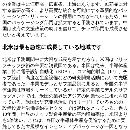
の企業は主に江蘇省、広東省、上海にあります。IC部品に対
する需要が高く、より高度な統合を可能にする革新的なパッ
ケージングソリューションの採用につながっているため、中
国のパッケージング部門は拡大すると予測されています。中
国は政府の支援政策の助けを借りて、チップ部門を成長させ
たいと考えています。
北米は最も急速に成長している地域です
北米は予測期間中に大幅な成長を示すだろう。米国はフリッ
プチップ技術の主要な消費国である。米国は従来、半導体産
業、特に電子設計自動化（EDA）、コア知的財産（IP）、チ
ップ設計、高度な生産設備などの研究開発活動において先駆
者であった。事業モデルとサブ製品別に見ると、米国の半導
体企業は市場をリードしているが、特定の事業モデルのサブ
セグメントでは、米国の業界はアジアの同業他社に後れを取
っている。米国は研究開発活動ではリードしているものの、
設備投資と労働集約型セクターでは遅れをとっている。過去
10年間、世界のチップ製造生産量の平均増加率は、米国より
も5倍速い。これは、各国が半導体生産を促進するために実
施してきた大規模なインセンティブパッケージが一因となっ