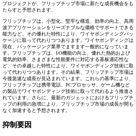
プロジェクトが、フリップチップ市場に新たな成長機会をも
たらすと予想されます。
フリップチップは、小型化、堅牢な構造、効率の向上、高周
波アプリケーションをリーズナブルな価格でサポートできる
能力など、その優れた特性により、ワイヤボンディングパッ
ケージに取って代わりつつあります。ワイヤボンディングは
現在、パッケージング業界でますます一般的になっていま
す。フリップチップは、I/O機能の向上、優れた熱的および
電気的効率、さまざまな性能要件に対応する基板適応性な
ど、その卓越した特性により、ワイヤボンディング技術に取
って代わりつつあります。その結果、フリップチップ市場は
今後急速な成長が見込まれています。これらの基準により、
フリップチップは携帯電話、PCプロセッサ、ゲーム機など
の製品でワイヤボンディング技術に取って代わるよう推進さ
れています。さらに、最新のガジェットにおけるフリップチ
ップの利用の急増により、フリップチップ市場の成長が間も
なく加速すると予想されます。
抑制要因