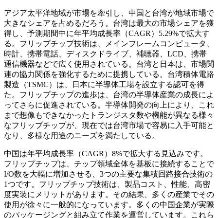
アジア太平洋地域が市場を牽引し、中国と台湾が地域市場で
大きなシェアを占めるだろう。台湾は最大の市場シェアを獲
得し、予測期間中に年平均成長率（CAGR）5.29%で拡大す
る。フリップチップ技術は、メインフレームコンピュータ、
時計、携帯電話、ディスクドライブ、補聴器、LCD、携帯
通信機器などで広く使用されている。台湾と日本は、市場関
連の協力関係を強化するために提携している。台湾積体電路
製造（TSMC）は、日本に半導体工場を設立する認可を得
た。フリップチップの進歩は、台湾の半導体産業の成長によ
ってさらに促進されている。半導体開発の向上により、これ
まで想像もできなかったトランジスタ数や機能が異なる様々
なフリップチップが、現在では台湾市場で容易に入手可能と
なり、多様な用途のニーズを満たしている。
中国は年平均成長率（CAGR）8%で拡大する見込みです。
フリップチップは、チップ領域全体を基板に接続することで
I/O数を大幅に増加させる、3つの主要な集積回路接合技術の
1つです。フリップチップ技術は、製品コスト、性能、高密
度実装にメリットがあります。その結果、多くの産業でその
使用が徐々に一般的になっています。多くの中国企業が実際
のパッケージングと組み立て作業を運営しています。これら