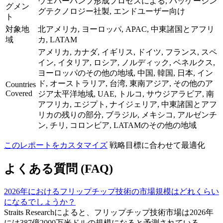
ウェハーバンプ形成プロセスによる, パッケージン
グメン
グテクノロジー社製, エンドユーザー向け
ト
対象地
北アメリカ, ヨーロッパ, APAC, 中東諸国とアフリ
域
カ, LATAM
アメリカ, カナダ, イギリス, ドイツ, フランス, スペ
イン, イタリア, ロシア, ノルディック, ベネルクス,
ヨーロッパのその他の地域, 中国, 韓国, 日本, イン
ド, オーストラリア, 台湾, 東南アジア, その他のア
Countries
Covered
ジア太平洋地域, UAE, トルコ, サウジアラビア, 南
アフリカ, エジプト, ナイジェリア, 中東諸国とアフ
リカの残りの部分, ブラジル, メキシコ, アルゼンチ
ン, チリ, コロンビア, LATAMのその他の地域
このレポートをカスタマイズ
戦略目標に合わせて最適化
よくある質問 (FAQ)
2026年におけるフリップチップ技術の市場規模はどれくらい
になるでしょうか？
Straits Researchによると、フリップチップ技術市場は2026年
には387億2000万米ドルの規模になると予測されている。