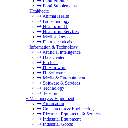
Food Products
Food Supplements
+
Healthcare
Animal Health
Biotechnology
Healthcare IT
Healthcare Services
Medical Devices
Pharmaceuticals
+
Information & Technology
Artificial Intelligence
Data Center
FinTech
IT Hardware
IT Software
Media & Entertainment
Software & Services
Technology
Telecom
+
Machinery & Equipment
Automation
Construction & Engineering
Electrical Equipment & Services
Industrial Equipment
Industrial Goods