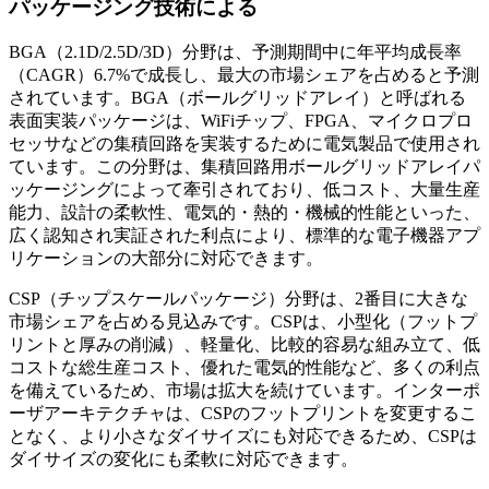
パッケージング技術による
BGA（2.1D/2.5D/3D）分野は、予測期間中に年平均成長率
（CAGR）6.7%で成長し、最大の市場シェアを占めると予測
されています。BGA（ボールグリッドアレイ）と呼ばれる
表面実装パッケージは、WiFiチップ、FPGA、マイクロプロ
セッサなどの集積回路を実装するために電気製品で使用され
ています。この分野は、集積回路用ボールグリッドアレイパ
ッケージングによって牽引されており、低コスト、大量生産
能力、設計の柔軟性、電気的・熱的・機械的性能といった、
広く認知され実証された利点により、標準的な電子機器アプ
リケーションの大部分に対応できます。
CSP（チップスケールパッケージ）分野は、2番目に大きな
市場シェアを占める見込みです。CSPは、小型化（フットプ
リントと厚みの削減）、軽量化、比較的容易な組み立て、低
コストな総生産コスト、優れた電気的性能など、多くの利点
を備えているため、市場は拡大を続けています。インターポ
ーザアーキテクチャは、CSPのフットプリントを変更するこ
となく、より小さなダイサイズにも対応できるため、CSPは
ダイサイズの変化にも柔軟に対応できます。