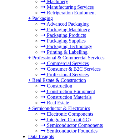
Machinery
Manufacturing Services
Refrigeration Equipment
+
Packaging
Advanced Packaging
Packaging Machinery
Packaging Products
Packaging Supplies
Packaging Technology
Printing & Labelling
+
Professional & Commercial Services
Commercial Services
Consumer & B2C Services
Professional Services
+
Real Estate & Construction
Construction
Construction Equipment
Construction Materials
Real Estate
+
Semiconductor & Electronics
Electronic Components
Integrated Circuit (IC)
Semiconductor Components
Semiconductor Foundries
Data Insights