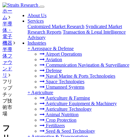
ホー
About Us
ム
Services
半導
Customized Market Research
Syndicated Market
体・
Research Reports
Transaction & Legal Intelligence
電子
Advisory
機器
Industries
+
Aerospace & Defense
半導
Airport Operations
体フ
Aviation
ァウ
Communication Navigation & Surveillance
ンド
Defense
リ
Naval Marine & Ports Technologies
フリ
Space Technologies
Unmanned Systems
ップ
+
Agriculture
チッ
Agriculture & Farming
プ技
Agriculture Equipment & Machinery
術市
Agriculture Technology
場
Animal Nutrition
Crop Protection
Fertilizers
フ
Seed & Seed Technology
+
Automotive & Transportation