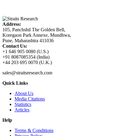
Address:
105, Panchshil The Golden Bell,
Koregaon Park Annexe, Mundhwa,
Pune, Maharashtra 411036
Contact Us:
+1 646 905 0080 (U.S.)
+91 8087085354 (India)
+44 203 695 0070 (U.K.)
sales@straitsresearch.com
Quick Links
About Us
Media Citations
Statistics
Articles
Help
Terms & Conditions
Privacy Policy