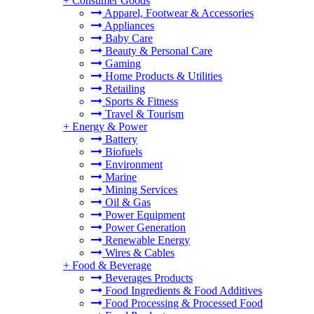
+
Consumer Goods
Apparel, Footwear & Accessories
Appliances
Baby Care
Beauty & Personal Care
Gaming
Home Products & Utilities
Retailing
Sports & Fitness
Travel & Tourism
+
Energy & Power
Battery
Biofuels
Environment
Marine
Mining Services
Oil & Gas
Power Equipment
Power Generation
Renewable Energy
Wires & Cables
+
Food & Beverage
Beverages Products
Food Ingredients & Food Additives
Food Processing & Processed Food