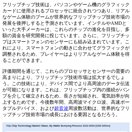
フリップチップ技術は、パソコンやゲーム機のグラフィック
カードに使用されるプロセッサに統合されつつあり、リアル
なゲーム体験のブームが世界的なフリップチップ技術市場の
発展を後押しすると予測されています。インテルやAMDと
いった大手メーカーは、これらのチップの進化を目指し、多
額の資金を研究開発に投じています。さらに、フリップチッ
プはスマートフォンのセンサーにも組み込まれています。こ
れにより、スマートフォンの動きに合わせてグラフィックが
調整されるため、プレイヤーはよりリアルなゲーム体験を得
ることができます。
評価期間を通じて、これらのプロセッサとセンサーの需要の
高まりにより、フリップチップ技術市場は拡大するでしょ
う。この技術により、デバイス間でより高周波のデータ伝送
が可能になります。これは、フリップチップ内の接続がバン
プを介して確立されるため、長さが短縮され、電気効率が向
上するためです。今後数年間、高周波マイクロ波、高速ポー
タブルデバイス、および
超音波
周波数活動は、世界的なフリ
ップチップ技術市場の成長における要因となるだろう。