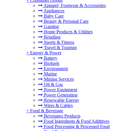
+
Consumer Goods
Apparel, Footwear & Accessories
Appliances
Baby Care
Beauty & Personal Care
Gaming
Home Products & Utilities
Retailing
Sports & Fitness
Travel & Tourism
+
Energy & Power
Battery
Biofuels
Environment
Marine
Mining Services
Oil & Gas
Power Equipment
Power Generation
Renewable Energy
Wires & Cables
+
Food & Beverage
Beverages Products
Food Ingredients & Food Additives
Food Processing & Processed Food