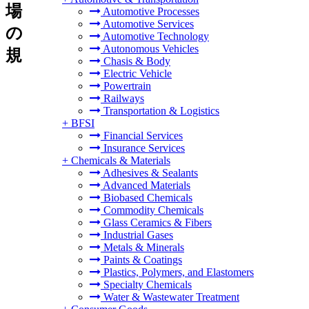
場
Automotive Processes
Automotive Services
の
Automotive Technology
Autonomous Vehicles
規
Chasis & Body
Electric Vehicle
Powertrain
Railways
Transportation & Logistics
+
BFSI
Financial Services
Insurance Services
+
Chemicals & Materials
Adhesives & Sealants
Advanced Materials
Biobased Chemicals
Commodity Chemicals
Glass Ceramics & Fibers
Industrial Gases
Metals & Minerals
Paints & Coatings
Plastics, Polymers, and Elastomers
Specialty Chemicals
Water & Wastewater Treatment