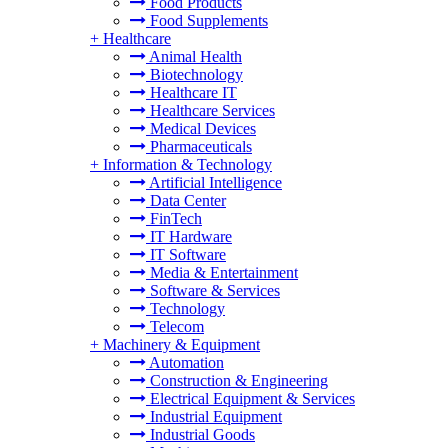
Food Products
Food Supplements
+
Healthcare
Animal Health
Biotechnology
Healthcare IT
Healthcare Services
Medical Devices
Pharmaceuticals
+
Information & Technology
Artificial Intelligence
Data Center
FinTech
IT Hardware
IT Software
Media & Entertainment
Software & Services
Technology
Telecom
+
Machinery & Equipment
Automation
Construction & Engineering
Electrical Equipment & Services
Industrial Equipment
Industrial Goods