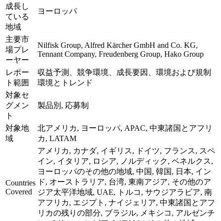
成長し
ヨーロッパ
ている
地域
主要市
Nilfisk Group, Alfred Kärcher GmbH and Co. KG,
場プレ
Tennant Company, Freudenberg Group, Hako Group
ーヤー
レポー
収益予測、競争環境、成長要因、環境および規制
ト範囲
環境とトレンド
対象セ
グメン
製品別, 応募制
ト
対象地
北アメリカ, ヨーロッパ, APAC, 中東諸国とアフリ
域
カ, LATAM
アメリカ, カナダ, イギリス, ドイツ, フランス, スペ
イン, イタリア, ロシア, ノルディック, ベネルクス,
ヨーロッパのその他の地域, 中国, 韓国, 日本, イン
ド, オーストラリア, 台湾, 東南アジア, その他のア
Countries
Covered
ジア太平洋地域, UAE, トルコ, サウジアラビア, 南
アフリカ, エジプト, ナイジェリア, 中東諸国とアフ
リカの残りの部分, ブラジル, メキシコ, アルゼンチ