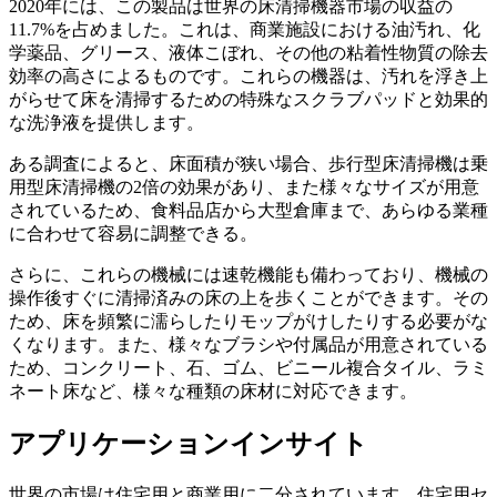
2020年には、この製品は世界の床清掃機器市場の収益の
11.7%を占めました。これは、商業施設における油汚れ、化
学薬品、グリース、液体こぼれ、その他の粘着性物質の除去
効率の高さによるものです。これらの機器は、汚れを浮き上
がらせて床を清掃するための特殊なスクラブパッドと効果的
な洗浄液を提供します。
ある調査によると、床面積が狭い場合、歩行型床清掃機は乗
用型床清掃機の2倍の効果があり、また様々なサイズが用意
されているため、食料品店から大型倉庫まで、あらゆる業種
に合わせて容易に調整できる。
さらに、これらの機械には速乾機能も備わっており、機械の
操作後すぐに清掃済みの床の上を歩くことができます。その
ため、床を頻繁に濡らしたりモップがけしたりする必要がな
くなります。また、様々なブラシや付属品が用意されている
ため、コンクリート、石、ゴム、ビニール複合タイル、ラミ
ネート床など、様々な種類の床材に対応できます。
アプリケーションインサイト
世界の市場は住宅用と商業用に二分されています。住宅用セ