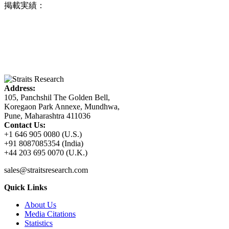
掲載実績：
Address:
105, Panchshil The Golden Bell,
Koregaon Park Annexe, Mundhwa,
Pune, Maharashtra 411036
Contact Us:
+1 646 905 0080 (U.S.)
+91 8087085354 (India)
+44 203 695 0070 (U.K.)
sales@straitsresearch.com
Quick Links
About Us
Media Citations
Statistics