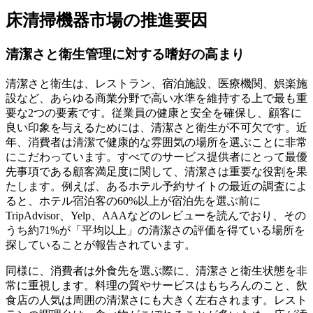
床清掃機器市場の推進要因
清潔さと衛生管理に対する嗜好の高まり
清潔さと衛生は、レストラン、宿泊施設、医療機関、娯楽施
設など、あらゆる商業分野で高い水準を維持する上で最も重
要な2つの要素です。従業員の健康と安全を確保し、顧客に
良い印象を与えるためには、清潔さと衛生が不可欠です。近
年、消費者は清潔で健康的な雰囲気の場所を選ぶことに非常
にこだわっています。すべてのサービス提供者にとって最優
先事項である顧客満足度に関して、清潔さは重要な役割を果
たします。例えば、あるホテル予約サイトの最近の調査によ
ると、ホテル宿泊客の60%以上が宿泊先を選ぶ前に
TripAdvisor、Yelp、AAAなどのレビューを読んでおり、その
うち約71%が「平均以上」の清潔さの評価を得ている場所を
探していることが報告されています。
同様に、消費者は外食先を選ぶ際に、清潔さと衛生状態を非
常に重視します。料理の質やサービスはもちろんのこと、飲
食店の人気は周囲の清潔さにも大きく左右されます。レスト