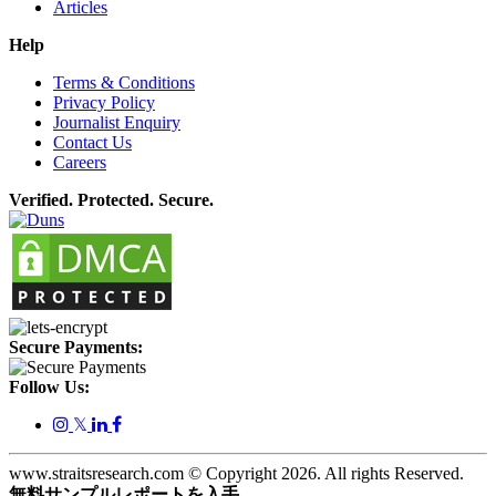
Articles
Help
Terms & Conditions
Privacy Policy
Journalist Enquiry
Contact Us
Careers
Verified. Protected. Secure.
Secure Payments:
Follow Us:
𝕏
www.straitsresearch.com © Copyright
2026
. All rights Reserved.
無料サンプルレポートを入手