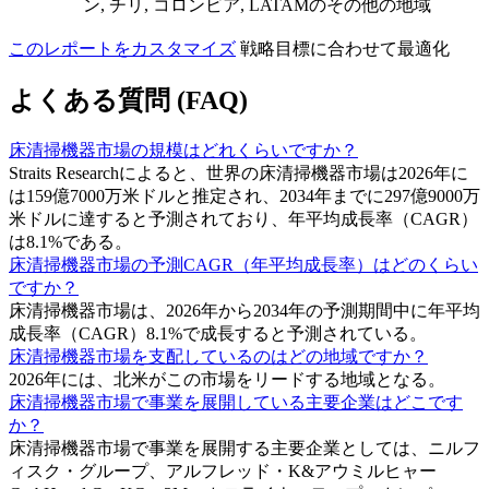
ン, チリ, コロンビア, LATAMのその他の地域
このレポートをカスタマイズ
戦略目標に合わせて最適化
よくある質問 (FAQ)
床清掃機器市場の規模はどれくらいですか？
Straits Researchによると、世界の床清掃機器市場は2026年に
は159億7000万米ドルと推定され、2034年までに297億9000万
米ドルに達すると予測されており、年平均成長率（CAGR）
は8.1%である。
床清掃機器市場の予測CAGR（年平均成長率）はどのくらい
ですか？
床清掃機器市場は、2026年から2034年の予測期間中に年平均
成長率（CAGR）8.1%で成長すると予測されている。
床清掃機器市場を支配しているのはどの地域ですか？
2026年には、北米がこの市場をリードする地域となる。
床清掃機器市場で事業を展開している主要企業はどこです
か？
床清掃機器市場で事業を展開する主要企業としては、ニルフ
ィスク・グループ、アルフレッド・K&アウミルヒャー