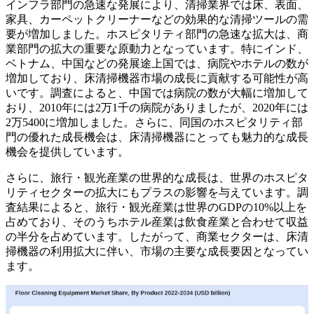
インフラ部門の急速な発展により、清掃業界では床、表面、
家具、カーペットクリーナーなどの効果的な清掃ツールの需
要が増加しました。ホスピタリティ部門の急速な拡大は、商
業部門の拡大の重要な原動力となっています。特にインド、
ベトナム、中国などの発展途上国では、病院やホテルの数が
増加しており、床清掃機器市場の成長に貢献する可能性が高
いです。調査によると、中国では病院の数が大幅に増加して
おり、2010年には2万1千の病院がありましたが、2020年には
2万5400に増加しました。さらに、同国のホスピタリティ部
門の優れた成長機会は、床清掃機器にとっても魅力的な成長
機会を提供しています。
さらに、旅行・観光産業の世界的な成長は、世界のホスピタ
リティセクターの拡大にもプラスの影響を与えています。調
査結果によると、旅行・観光産業は世界のGDPの10%以上を
占めており、そのうちホテル産業は飲食産業と合わせて収益
の半分を占めています。したがって、商業セクターは、床清
掃機器の利用拡大に伴い、市場の主要な成長要因となってい
ます。