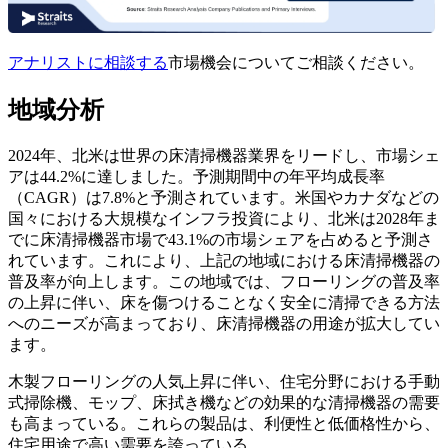
アナリストに相談する
市場機会についてご相談ください。
地域分析
2024年、北米は世界の床清掃機器業界をリードし、市場シェ
アは44.2%に達しました。予測期間中の年平均成長率
（CAGR）は7.8%と予測されています。米国やカナダなどの
国々における大規模なインフラ投資により、北米は2028年ま
でに床清掃機器市場で43.1%の市場シェアを占めると予測さ
れています。これにより、上記の地域における床清掃機器の
普及率が向上します。この地域では、フローリングの普及率
の上昇に伴い、床を傷つけることなく安全に清掃できる方法
へのニーズが高まっており、床清掃機器の用途が拡大してい
ます。
木製フローリングの人気上昇に伴い、住宅分野における手動
式掃除機、モップ、床拭き機などの効果的な清掃機器の需要
も高まっている。これらの製品は、利便性と低価格性から、
住宅用途で高い需要を誇っている。