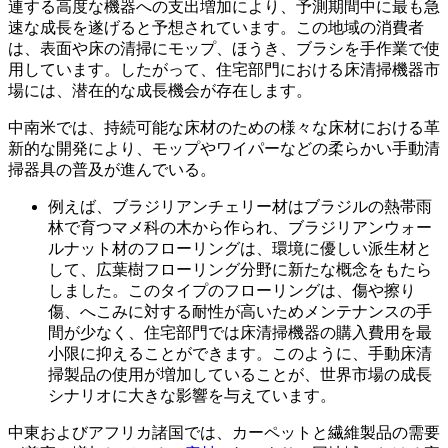
連する高度な機器への支出増加により、予測期間中に最も急
速な成長を遂げると予想されています。この地域の消費者
は、表面や床の清掃にモップ、ほうき、ブラシを手作業で使
用しています。したがって、住宅部門における床清掃機器市
場には、潜在的な成長機会が存在します。
中南米では、持続可能な床材のための様々な床材における革
新的な開発により、モップやワイパーなどの柔らかい手動清
掃器具の普及が進んでいる。
例えば、ブラジリアンチェリー材はブラジルの熱帯雨
林で育つマメ科の木から作られ、ブラジリアンウォー
ルナット材のフローリングは、環境に優しい派生材と
して、広葉樹フローリング分野に新たな概念をもたら
しました。このタイプのフローリングは、傷や擦り
傷、へこみに対する耐性が高いためメンテナンスの手
間が少なく、住宅部門では床清掃機器の購入費用を最
小限に抑えることができます。このように、手動床清
掃製品の使用が増加していることが、世界市場の成長
シナリオに大きな影響を与えています。
中東およびアフリカ諸国では、カーペットと繊維製品の需要