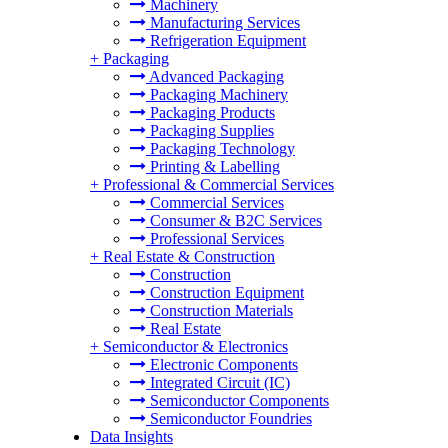
Machinery
Manufacturing Services
Refrigeration Equipment
+
Packaging
Advanced Packaging
Packaging Machinery
Packaging Products
Packaging Supplies
Packaging Technology
Printing & Labelling
+
Professional & Commercial Services
Commercial Services
Consumer & B2C Services
Professional Services
+
Real Estate & Construction
Construction
Construction Equipment
Construction Materials
Real Estate
+
Semiconductor & Electronics
Electronic Components
Integrated Circuit (IC)
Semiconductor Components
Semiconductor Foundries
Data Insights