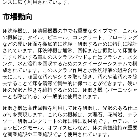
ンスに広く利用されています。
市場動向
床洗浄機は、床清掃機器の中でも重要なタイプです。これら
の機械は、タイル、ビニール、コンクリート、フローリング
などの硬い床面を徹底的に洗浄・研磨するために特別に設計
されています。床洗浄機は通常、回転または振動して床面を
こすり洗いする電動のスクラブパッドまたはブラシと、水タ
ンク、水と溶剤を回収するためのスクイージーシステムで構
成されています。このスクラブ作用と水性洗浄液の組み合わ
せにより、頑固な汚れやシミを取り除き、汚れや油汚れを除
去することで床を清潔で衛生的に保つことができます。硬い
床の光沢と輝きを維持するために、床磨き機（バーニッシャ
ーとも呼ばれる）が一般的に使用されます。
床磨き機は高速回転を利用して床を研磨し、光沢のある仕上
がりを実現します。これらの機械は、大理石、花崗岩、テラ
ゾー、研磨コンクリートの床に特に効果的です。ホテル、シ
ョッピングモール、オフィスビルなど、床の美観維持が重要
な商業施設や工業施設でよく使用されています。