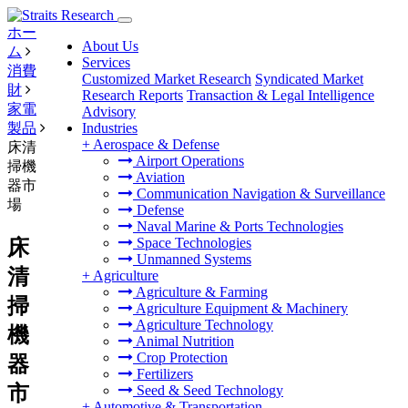
ホー
About Us
ム
Services
消費
Customized Market Research
Syndicated Market
財
Research Reports
Transaction & Legal Intelligence
家電
Advisory
製品
Industries
+
Aerospace & Defense
床清
Airport Operations
掃機
Aviation
器市
Communication Navigation & Surveillance
場
Defense
Naval Marine & Ports Technologies
Space Technologies
床
Unmanned Systems
清
+
Agriculture
Agriculture & Farming
掃
Agriculture Equipment & Machinery
Agriculture Technology
機
Animal Nutrition
Crop Protection
器
Fertilizers
市
Seed & Seed Technology
+
Automotive & Transportation