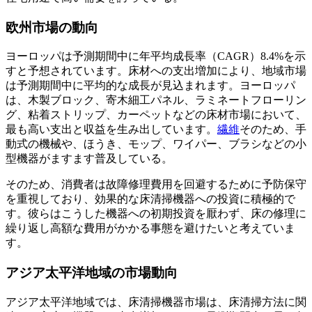
欧州市場の動向
ヨーロッパは予測期間中に年平均成長率（CAGR）8.4%を示
すと予想されています。床材への支出増加により、地域市場
は予測期間中に平均的な成長が見込まれます。ヨーロッパ
は、木製ブロック、寄木細工パネル、ラミネートフローリン
グ、粘着ストリップ、カーペットなどの床材市場において、
最も高い支出と収益を生み出しています。
繊維
そのため、手
動式の機械や、ほうき、モップ、ワイパー、ブラシなどの小
型機器がますます普及している。
そのため、消費者は故障修理費用を回避するために予防保守
を重視しており、効果的な床清掃機器への投資に積極的で
す。彼らはこうした機器への初期投資を厭わず、床の修理に
繰り返し高額な費用がかかる事態を避けたいと考えていま
す。
アジア太平洋地域の市場動向
アジア太平洋地域では、床清掃機器市場は、床清掃方法に関