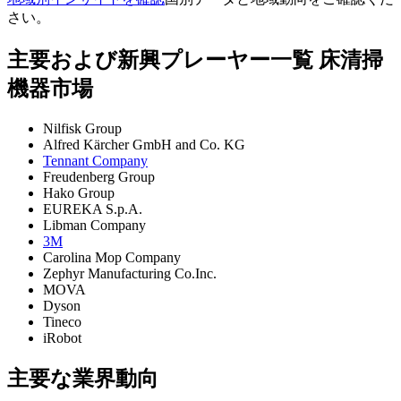
さい。
主要および新興プレーヤー一覧 床清掃
機器市場
Nilfisk Group
Alfred Kärcher GmbH and Co. KG
Tennant Company
Freudenberg Group
Hako Group
EUREKA S.p.A.
Libman Company
3M
Carolina Mop Company
Zephyr Manufacturing Co.Inc.
MOVA
Dyson
Tineco
iRobot
主要な業界動向