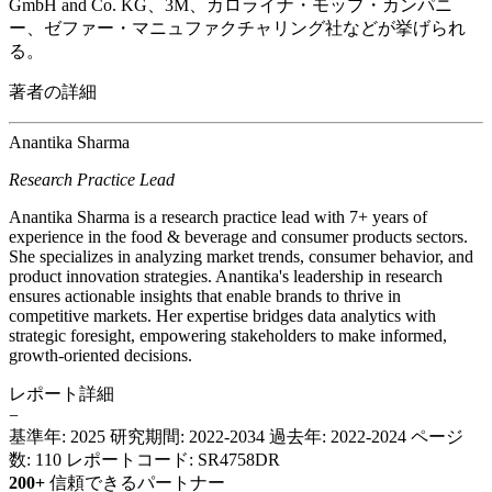
GmbH and Co. KG、3M、カロライナ・モップ・カンパニ
ー、ゼファー・マニュファクチャリング社などが挙げられ
る。
著者の詳細
Anantika Sharma
Research Practice Lead
Anantika Sharma is a research practice lead with 7+ years of
experience in the food & beverage and consumer products sectors.
She specializes in analyzing market trends, consumer behavior, and
product innovation strategies. Anantika's leadership in research
ensures actionable insights that enable brands to thrive in
competitive markets. Her expertise bridges data analytics with
strategic foresight, empowering stakeholders to make informed,
growth-oriented decisions.
レポート詳細
−
基準年: 2025
研究期間: 2022-2034
過去年: 2022-2024
ページ
数: 110
レポートコード: SR4758DR
200+
信頼できるパートナー