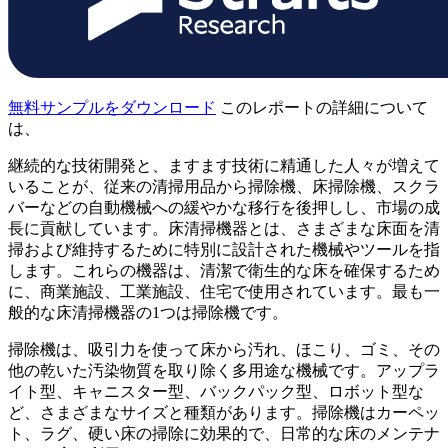
無料サンプルをダウンロード
このレポートの詳細について
は、
継続的な技術開発と、ますます技術に精通した人々が増えて
いることが、従来の清掃用品から掃除機、床掃除機、スクラ
バーなどの自動機械への緩やかな移行を後押しし、市場の成
長に貢献しています。床清掃機器とは、さまざまな床面を清
掃および維持するために特別に設計された機械やツールを指
します。これらの機器は、清潔で衛生的な床を確保するため
に、商業施設、工業施設、住宅で使用されています。最も一
般的な床清掃機器の1つは掃除機です。
掃除機は、吸引力を使って床から汚れ、ほこり、ゴミ、その
他の乾いた汚染物質を取り除く多用途な機械です。アップラ
イト型、キャニスター型、バックパック型、ロボット型な
ど、さまざまなサイズと種類があります。掃除機はカーペッ
ト、ラグ、硬い床の掃除に効果的で、日常的な床のメンテナ