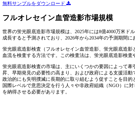
無料サンプルをダウンロード
フルオレセイン血管造影市場規模
世界の蛍光眼底造影市場規模は、2025年には8億4000万米ドルと
成長すると予測されており、2026年から2034年の予測期間に
蛍光眼底造影検査（フルオレセイン血管造影、蛍光眼底造影
血流を検査する方法です。この検査法は、蛍光眼底造影検査
蛍光眼底造影検査の市場は、主にいくつかの要因によって牽
昇、早期発見の必要性の高まり、および政府による支援活動
政治的にも失明撲滅に長期的に取り組むよう促すことを目的とした
国際レベルで意思決定を行う人々や非政府組織（NGO）に
を納得させる必要があります。