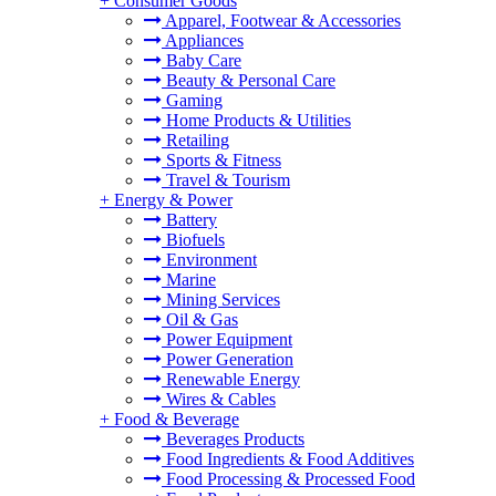
+
Consumer Goods
Apparel, Footwear & Accessories
Appliances
Baby Care
Beauty & Personal Care
Gaming
Home Products & Utilities
Retailing
Sports & Fitness
Travel & Tourism
+
Energy & Power
Battery
Biofuels
Environment
Marine
Mining Services
Oil & Gas
Power Equipment
Power Generation
Renewable Energy
Wires & Cables
+
Food & Beverage
Beverages Products
Food Ingredients & Food Additives
Food Processing & Processed Food