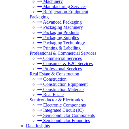
Machinery
Manufacturing Services
Refrigeration Equipment
+
Packaging
Advanced Packaging
Packaging Machinery
Packaging Products
Packaging Supplies
Packaging Technology
Printing & Labelling
+
Professional & Commercial Services
Commercial Services
Consumer & B2C Services
Professional Services
+
Real Estate & Construction
Construction
Construction Equipment
Construction Materials
Real Estate
+
Semiconductor & Electronics
Electronic Components
Integrated Circuit (IC)
Semiconductor Components
Semiconductor Foundries
Data Insights