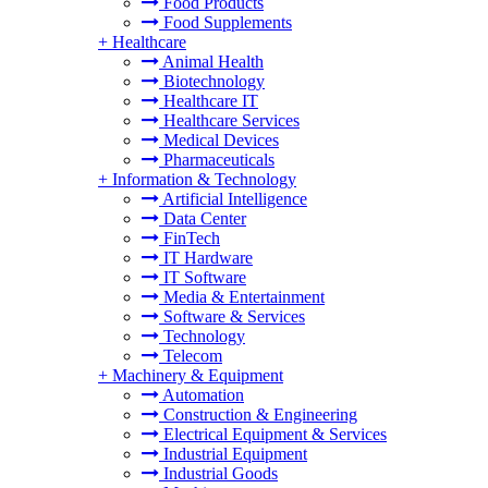
Food Products
Food Supplements
+
Healthcare
Animal Health
Biotechnology
Healthcare IT
Healthcare Services
Medical Devices
Pharmaceuticals
+
Information & Technology
Artificial Intelligence
Data Center
FinTech
IT Hardware
IT Software
Media & Entertainment
Software & Services
Technology
Telecom
+
Machinery & Equipment
Automation
Construction & Engineering
Electrical Equipment & Services
Industrial Equipment
Industrial Goods