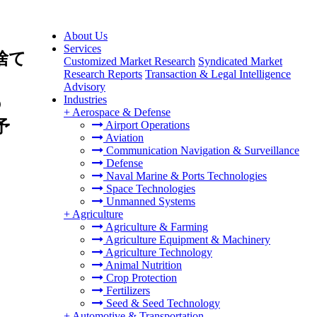
About Us
Services
捨て
Customized Market Research
Syndicated Market
Research Reports
Transaction & Legal Intelligence
Advisory
Industries
の
+
Aerospace & Defense
予
Airport Operations
Aviation
Communication Navigation & Surveillance
Defense
Naval Marine & Ports Technologies
Space Technologies
Unmanned Systems
+
Agriculture
Agriculture & Farming
Agriculture Equipment & Machinery
Agriculture Technology
Animal Nutrition
Crop Protection
Fertilizers
Seed & Seed Technology
+
Automotive & Transportation