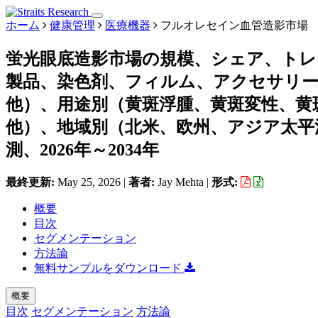
ホーム
健康管理
医療機器
フルオレセイン血管造影市場
蛍光眼底造影市場の規模、シェア、トレ
製品、染色剤、フィルム、アクセサリ
他）、用途別（黄斑浮腫、黄斑変性、黄
他）、地域別（北米、欧州、アジア太平
測、2026年～2034年
最終更新:
May 25, 2026
|
著者:
Jay Mehta
|
形式:
概要
目次
セグメンテーション
方法論
無料サンプルをダウンロード
概要
目次
セグメンテーション
方法論