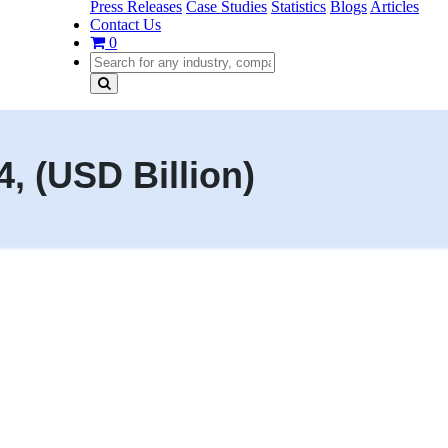
Press Releases
Case Studies
Statistics
Blogs
Articles
Contact Us
0