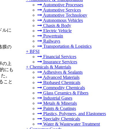
Automotive Processes
Automotive Services
Automotive Technology
Autonomous Vehicles
Chasis & Body
米ドルに
Electric Vehicle
Powertrain
Railways
Transportation & Logistics
絡膜の
+
BFSI
Financial Services
Insurance Services
率の上
+
Chemicals & Materials
的にも
Adhesives & Sealants
した。
Advanced Materials
ること
Biobased Chemicals
Commodity Chemicals
Glass Ceramics & Fibers
Industrial Gases
Metals & Minerals
Paints & Coatings
Plastics, Polymers, and Elastomers
Specialty Chemicals
Water & Wastewater Treatment