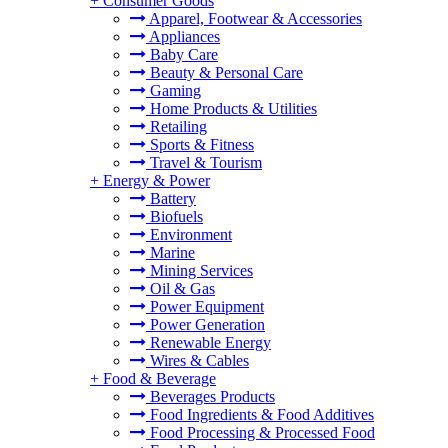
+
Consumer Goods
Apparel, Footwear & Accessories
Appliances
Baby Care
Beauty & Personal Care
Gaming
Home Products & Utilities
Retailing
Sports & Fitness
Travel & Tourism
+
Energy & Power
Battery
Biofuels
Environment
Marine
Mining Services
Oil & Gas
Power Equipment
Power Generation
Renewable Energy
Wires & Cables
+
Food & Beverage
Beverages Products
Food Ingredients & Food Additives
Food Processing & Processed Food