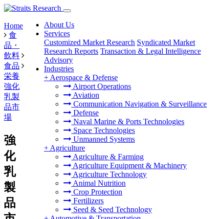
About Us
Home
Services
食
Customized Market Research
Syndicated Market
品・
Research Reports
Transaction & Legal Intelligence
飲料
Advisory
食品
Industries
栄養
+
Aerospace & Defense
強化
Airport Operations
Aviation
乳製
Communication Navigation & Surveillance
品市
Defense
場
Naval Marine & Ports Technologies
Space Technologies
強
Unmanned Systems
+
Agriculture
化
Agriculture & Farming
Agriculture Equipment & Machinery
乳
Agriculture Technology
Animal Nutrition
製
Crop Protection
品
Fertilizers
Seed & Seed Technology
市
+
Automotive & Transportation