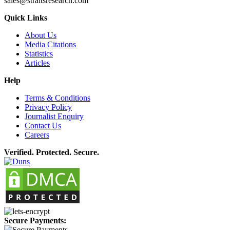
sales@straitsresearch.com
Quick Links
About Us
Media Citations
Statistics
Articles
Help
Terms & Conditions
Privacy Policy
Journalist Enquiry
Contact Us
Careers
Verified. Protected. Secure.
Secure Payments: