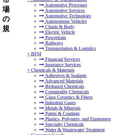
Automotive Processes
場
Automotive Services
Automotive Technology
の
Autonomous Vehicles
Chasis & Body
規
Electric Vehicle
Powertrain
Railways
Transportation & Logistics
+
BFSI
Financial Services
Insurance Services
+
Chemicals & Materials
Adhesives & Sealants
Advanced Materials
Biobased Chemicals
Commodity Chemicals
Glass Ceramics & Fibers
Industrial Gases
Metals & Minerals
Paints & Coatings
Plastics, Polymers, and Elastomers
Specialty Chemicals
Water & Wastewater Treatment