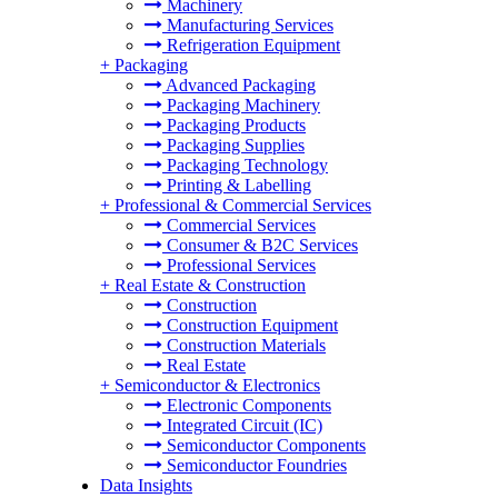
Machinery
Manufacturing Services
Refrigeration Equipment
+
Packaging
Advanced Packaging
Packaging Machinery
Packaging Products
Packaging Supplies
Packaging Technology
Printing & Labelling
+
Professional & Commercial Services
Commercial Services
Consumer & B2C Services
Professional Services
+
Real Estate & Construction
Construction
Construction Equipment
Construction Materials
Real Estate
+
Semiconductor & Electronics
Electronic Components
Integrated Circuit (IC)
Semiconductor Components
Semiconductor Foundries
Data Insights