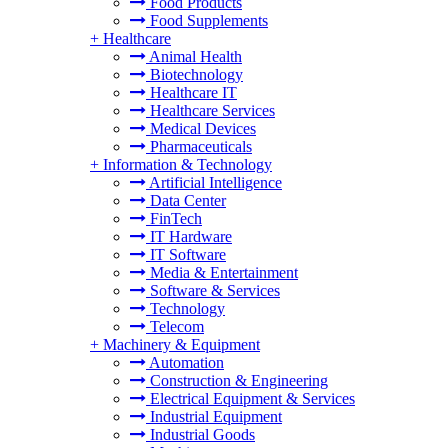
Food Products
Food Supplements
+
Healthcare
Animal Health
Biotechnology
Healthcare IT
Healthcare Services
Medical Devices
Pharmaceuticals
+
Information & Technology
Artificial Intelligence
Data Center
FinTech
IT Hardware
IT Software
Media & Entertainment
Software & Services
Technology
Telecom
+
Machinery & Equipment
Automation
Construction & Engineering
Electrical Equipment & Services
Industrial Equipment
Industrial Goods