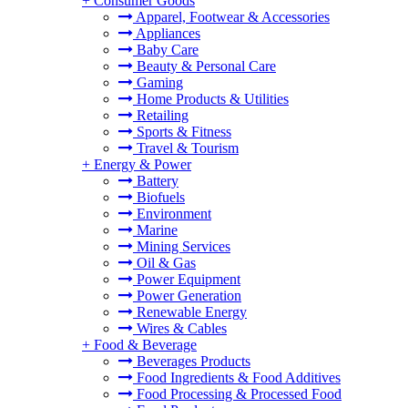
+
Consumer Goods
Apparel, Footwear & Accessories
Appliances
Baby Care
Beauty & Personal Care
Gaming
Home Products & Utilities
Retailing
Sports & Fitness
Travel & Tourism
+
Energy & Power
Battery
Biofuels
Environment
Marine
Mining Services
Oil & Gas
Power Equipment
Power Generation
Renewable Energy
Wires & Cables
+
Food & Beverage
Beverages Products
Food Ingredients & Food Additives
Food Processing & Processed Food