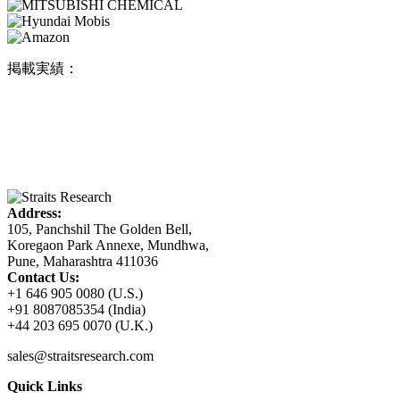
掲載実績：
Address:
105, Panchshil The Golden Bell,
Koregaon Park Annexe, Mundhwa,
Pune, Maharashtra 411036
Contact Us:
+1 646 905 0080 (U.S.)
+91 8087085354 (India)
+44 203 695 0070 (U.K.)
sales@straitsresearch.com
Quick Links