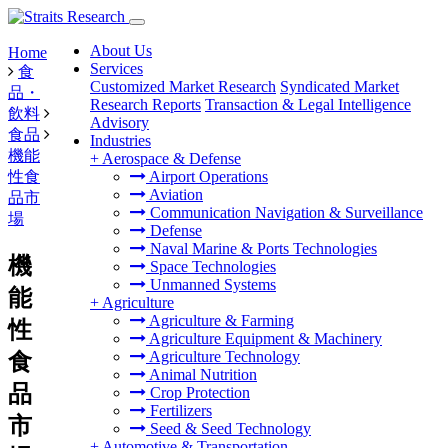
About Us
Home
Services
食
Customized Market Research
Syndicated Market
品・
Research Reports
Transaction & Legal Intelligence
飲料
Advisory
食品
Industries
機能
+
Aerospace & Defense
性食
Airport Operations
Aviation
品市
Communication Navigation & Surveillance
場
Defense
Naval Marine & Ports Technologies
機
Space Technologies
Unmanned Systems
能
+
Agriculture
Agriculture & Farming
性
Agriculture Equipment & Machinery
Agriculture Technology
食
Animal Nutrition
品
Crop Protection
Fertilizers
市
Seed & Seed Technology
+
Automotive & Transportation