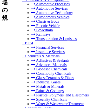
場
Automotive Processes
Automotive Services
の
Automotive Technology
規
Autonomous Vehicles
Chasis & Body
Electric Vehicle
Powertrain
Railways
Transportation & Logistics
+
BFSI
Financial Services
Insurance Services
+
Chemicals & Materials
Adhesives & Sealants
Advanced Materials
Biobased Chemicals
Commodity Chemicals
Glass Ceramics & Fibers
Industrial Gases
Metals & Minerals
Paints & Coatings
Plastics, Polymers, and Elastomers
Specialty Chemicals
Water & Wastewater Treatment