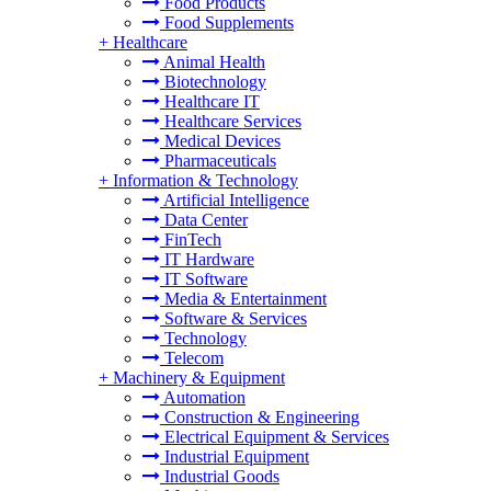
Food Products
Food Supplements
+
Healthcare
Animal Health
Biotechnology
Healthcare IT
Healthcare Services
Medical Devices
Pharmaceuticals
+
Information & Technology
Artificial Intelligence
Data Center
FinTech
IT Hardware
IT Software
Media & Entertainment
Software & Services
Technology
Telecom
+
Machinery & Equipment
Automation
Construction & Engineering
Electrical Equipment & Services
Industrial Equipment
Industrial Goods