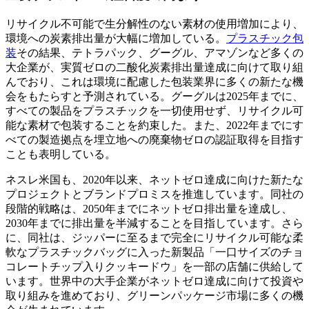
リサイクル不可能で生分解性のない素材の使用増加により、
環境への炭素排出量が大幅に増加している。
プラスチック包
装
その結果、テトラパック、グーグル、アマゾンなど多くの
大企業が、実質ゼロの二酸化炭素排出量達成に向けて取り組
んでおり、これは環境に配慮した包装業界に多くの新たな機
会をもたらすと予測されている。グーグルは2025年までに、
すべての製品をプラスチックを一切使用せず、リサイクル可
能な素材で包装することを約束した。また、2022年までにす
べての製造拠点を埋立地への廃棄物ゼロの認証取得を目指す
ことも表明している。
ネスレ米国も、2020年以来、ネットゼロ達成に向けた新たな
プロジェクトとブランドプロミスを推進しています。同社の
段階的戦略は、2050年までにネットゼロ排出量を達成し、
2030年までに排出量を半減することを目指しています。さら
に、同社は、ジッパーに至るまで完全にリサイクル可能な柔
軟なプラスチックバッグに入った新製品「一口サイズのチョ
コレートチップ入りクッキードウ」を一部の店舗に供給して
います。世界中の大手企業がネットゼロ達成に向けて投資や
取り組みを進めており、グリーンパッケージ市場に多くの機