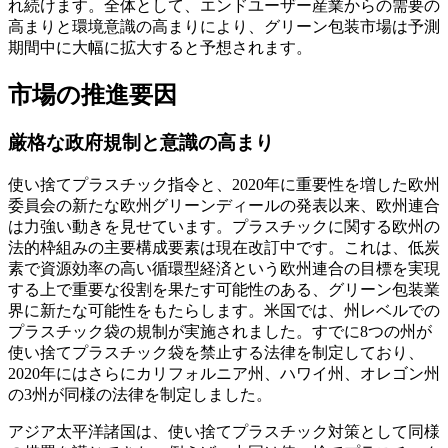
れ続けます。全体として、エンドユーザー産業からの需要の
高まりと環境意識の高まりにより、グリーン包装市場は予測
期間中に大幅に拡大すると予想されます。
市場の推進要因
厳格な政府規制と意識の高まり
使い捨てプラスチック指令と、2020年に重要性を増した欧州
委員会の新たな欧州グリーンディールの発表以来、欧州連合
は力強い動きを見せています。プラスチックに関する欧州の
法的枠組みの主要構成要素は現在改訂中です。これは、低炭
素で資源効率の高い循環型経済という欧州連合の目標を実現
する上で重要な役割を果たす可能性のある、グリーン包装業
界に新たな可能性をもたらします。米国では、州レベルでの
プラスチック袋の規制が実施されました。すでに8つの州が
使い捨てプラスチック袋を禁止する法律を制定しており、
2020年にはさらにカリフォルニア州、ハワイ州、オレゴン州
の3州が同様の法律を制定しました。
アジア太平洋諸国は、使い捨てプラスチック対策として同様