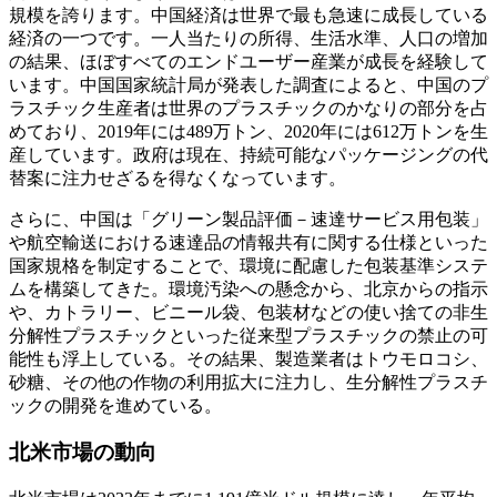
規模を誇ります。中国経済は世界で最も急速に成長している
経済の一つです。一人当たりの所得、生活水準、人口の増加
の結果、ほぼすべてのエンドユーザー産業が成長を経験して
います。中国国家統計局が発表した調査によると、中国のプ
ラスチック生産者は世界のプラスチックのかなりの部分を占
めており、2019年には489万トン、2020年には612万トンを生
産しています。政府は現在、持続可能なパッケージングの代
替案に注力せざるを得なくなっています。
さらに、中国は「グリーン製品評価－速達サービス用包装」
や航空輸送における速達品の情報共有に関する仕様といった
国家規格を制定することで、環境に配慮した包装基準システ
ムを構築してきた。環境汚染への懸念から、北京からの指示
や、カトラリー、ビニール袋、包装材などの使い捨ての非生
分解性プラスチックといった従来型プラスチックの禁止の可
能性も浮上している。その結果、製造業者はトウモロコシ、
砂糖、その他の作物の利用拡大に注力し、生分解性プラスチ
ックの開発を進めている。
北米市場の動向