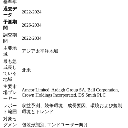
基準年
過去デ
2022-2024
ータ
予測期
2026-2034
間
調査期
2022-2034
間
主要地
アジア太平洋地域
域
最も急
成長し
北米
ている
地域
主要市
Amcor Limited, Ardagh Group SA, Ball Corporation,
場プレ
Crown Holdings Incorporated, DS Smith PLC
ーヤー
レポー
収益予測、競争環境、成長要因、環境および規制
ト範囲
環境とトレンド
対象セ
グメン
包装形態別, エンドユーザー向け