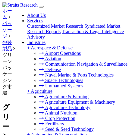
ホー
About Us
ム
Services
パッ
Customized Market Research
Syndicated Market
ケー
Research Reports
Transaction & Legal Intelligence
ジ
Advisory
包装
Industries
+
Aerospace & Defense
製品
Airport Operations
グリ
Aviation
ーン
Communication Navigation & Surveillance
パッ
Defense
ケー
Naval Marine & Ports Technologies
ジン
Space Technologies
Unmanned Systems
グ市
+
Agriculture
場
Agriculture & Farming
Agriculture Equipment & Machinery
グ
Agriculture Technology
Animal Nutrition
リ
Crop Protection
Fertilizers
ー
Seed & Seed Technology
+
Automotive & Transportation