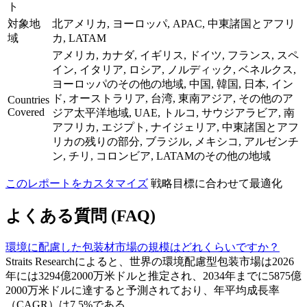
ト
対象地
北アメリカ, ヨーロッパ, APAC, 中東諸国とアフリ
域
カ, LATAM
アメリカ, カナダ, イギリス, ドイツ, フランス, スペ
イン, イタリア, ロシア, ノルディック, ベネルクス,
ヨーロッパのその他の地域, 中国, 韓国, 日本, イン
ド, オーストラリア, 台湾, 東南アジア, その他のア
Countries
Covered
ジア太平洋地域, UAE, トルコ, サウジアラビア, 南
アフリカ, エジプト, ナイジェリア, 中東諸国とアフ
リカの残りの部分, ブラジル, メキシコ, アルゼンチ
ン, チリ, コロンビア, LATAMのその他の地域
このレポートをカスタマイズ
戦略目標に合わせて最適化
よくある質問 (FAQ)
環境に配慮した包装材市場の規模はどれくらいですか？
Straits Researchによると、世界の環境配慮型包装市場は2026
年には3294億2000万米ドルと推定され、2034年までに5875億
2000万米ドルに達すると予測されており、年平均成長率
（CAGR）は7.5%である。