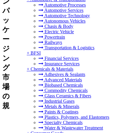
ン
Automotive Processes
パ
Automotive Services
Automotive Technology
ッ
Autonomous Vehicles
Chasis & Body
ケ
Electric Vehicle
Powertrain
ー
Railways
ジ
Transportation & Logistics
+
BFSI
ン
Financial Services
Insurance Services
グ
+
Chemicals & Materials
Adhesives & Sealants
市
Advanced Materials
Biobased Chemicals
場
Commodity Chemicals
の
Glass Ceramics & Fibers
Industrial Gases
規
Metals & Minerals
Paints & Coatings
Plastics, Polymers, and Elastomers
Specialty Chemicals
Water & Wastewater Treatment