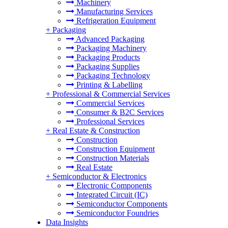
Machinery
Manufacturing Services
Refrigeration Equipment
+
Packaging
Advanced Packaging
Packaging Machinery
Packaging Products
Packaging Supplies
Packaging Technology
Printing & Labelling
+
Professional & Commercial Services
Commercial Services
Consumer & B2C Services
Professional Services
+
Real Estate & Construction
Construction
Construction Equipment
Construction Materials
Real Estate
+
Semiconductor & Electronics
Electronic Components
Integrated Circuit (IC)
Semiconductor Components
Semiconductor Foundries
Data Insights