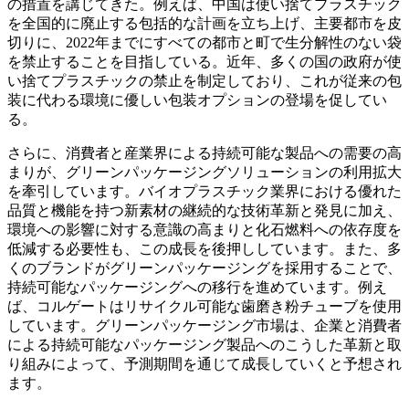
の措置を講じてきた。例えば、中国は使い捨てプラスチック
を全国的に廃止する包括的な計画を立ち上げ、主要都市を皮
切りに、2022年までにすべての都市と町で生分解性のない袋
を禁止することを目指している。近年、多くの国の政府が使
い捨てプラスチックの禁止を制定しており、これが従来の包
装に代わる環境に優しい包装オプションの登場を促してい
る。
さらに、消費者と産業界による持続可能な製品への需要の高
まりが、グリーンパッケージングソリューションの利用拡大
を牽引しています。バイオプラスチック業界における優れた
品質と機能を持つ新素材の継続的な技術革新と発見に加え、
環境への影響に対する意識の高まりと化石燃料への依存度を
低減する必要性も、この成長を後押ししています。また、多
くのブランドがグリーンパッケージングを採用することで、
持続可能なパッケージングへの移行を進めています。例え
ば、コルゲートはリサイクル可能な歯磨き粉チューブを使用
しています。グリーンパッケージング市場は、企業と消費者
による持続可能なパッケージング製品へのこうした革新と取
り組みによって、予測期間を通じて成長していくと予想され
ます。