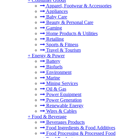
+
Consumer Goods
Apparel, Footwear & Accessories
Appliances
Baby Care
Beauty & Personal Care
Gaming
Home Products & Utilities
Retailing
Sports & Fitness
Travel & Tourism
+
Energy & Power
Battery
Biofuels
Environment
Marine
Mining Services
Oil & Gas
Power Equipment
Power Generation
Renewable Energy
Wires & Cables
+
Food & Beverage
Beverages Products
Food Ingredients & Food Additives
Food Processing & Processed Food