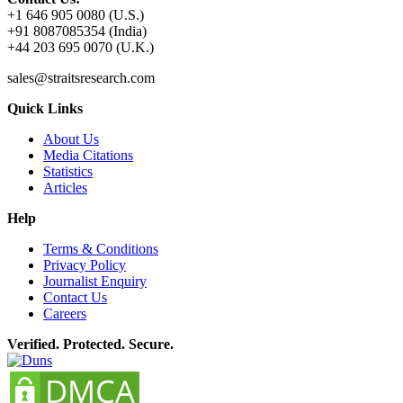
+1 646 905 0080 (U.S.)
+91 8087085354 (India)
+44 203 695 0070 (U.K.)
sales@straitsresearch.com
Quick Links
About Us
Media Citations
Statistics
Articles
Help
Terms & Conditions
Privacy Policy
Journalist Enquiry
Contact Us
Careers
Verified. Protected. Secure.