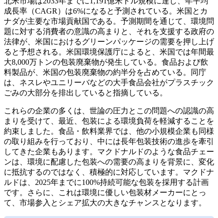
北米市場は2033年までに1,191億米ドル規模に達し、年平均
成長率（CAGR）は6%になると予測されている。米国とカ
ナダが主要な市場貢献国である。予測期間を通じて、環境問
題に対する消費者の意識の高まりと、それを支援する政府の
法律が、米国におけるグリーンパッケージの需要を押し上げ
ると予想される。米国環境保護庁によると、米国では年間最
大8,000万トンの包装廃棄物が発生している。食品および飲
料製品が、米国の包装廃棄物の約半分を占めている。同庁
は、ネスレやユニリーバなどの大手食品会社がプラスチック
ごみの大部分を排出していると指摘している。
これらの企業の多くは、世論の圧力とこの問題への認識の高
まりを受けて、最近、包装による環境負荷を軽減することを
約束しました。食品・飲料業界では、他の小規模企業も同様
の取り組みを行っており、中には長年包装技術の進歩を牽引
してきた企業もあります。マクドナルドのような食品チェー
ンは、環境に配慮した包装への需要の高まりを背景に、変化
に抵抗するのではなく、積極的に対応しています。マクドナ
ルドは、2025年までに100%持続可能な包装を採用する計画
です。さらに、これは環境に優しい包装材メーカーにとっ
て、市場参入とシェア拡大の大きなチャンスとなります。