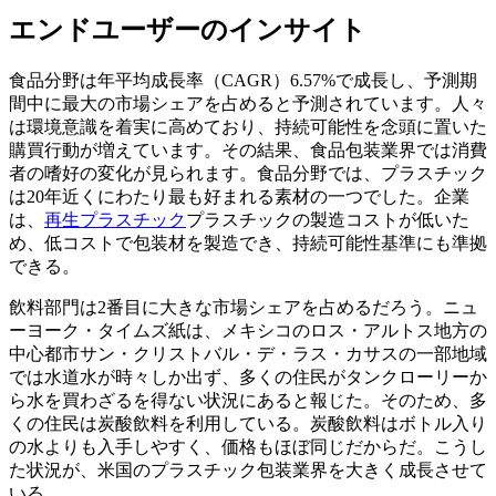
エンドユーザーのインサイト
食品分野は年平均成長率（CAGR）6.57%で成長し、予測期
間中に最大の市場シェアを占めると予測されています。人々
は環境意識を着実に高めており、持続可能性を念頭に置いた
購買行動が増えています。その結果、食品包装業界では消費
者の嗜好の変化が見られます。食品分野では、プラスチック
は20年近くにわたり最も好まれる素材の一つでした。企業
は、
再生プラスチック
プラスチックの製造コストが低いた
め、低コストで包装材を製造でき、持続可能性基準にも準拠
できる。
飲料部門は2番目に大きな市場シェアを占めるだろう。ニュ
ーヨーク・タイムズ紙は、メキシコのロス・アルトス地方の
中心都市サン・クリストバル・デ・ラス・カサスの一部地域
では水道水が時々しか出ず、多くの住民がタンクローリーか
ら水を買わざるを得ない状況にあると報じた。そのため、多
くの住民は炭酸飲料を利用している。炭酸飲料はボトル入り
の水よりも入手しやすく、価格もほぼ同じだからだ。こうし
た状況が、米国のプラスチック包装業界を大きく成長させて
いる。