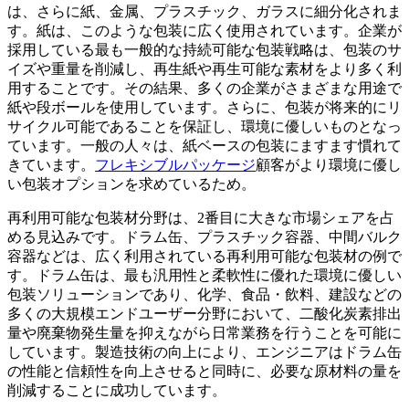
は、さらに紙、金属、プラスチック、ガラスに細分化されま
す。紙は、このような包装に広く使用されています。企業が
採用している最も一般的な持続可能な包装戦略は、包装のサ
イズや重量を削減し、再生紙や再生可能な素材をより多く利
用することです。その結果、多くの企業がさまざまな用途で
紙や段ボールを使用しています。さらに、包装が将来的にリ
サイクル可能であることを保証し、環境に優しいものとなっ
ています。一般の人々は、紙ベースの包装にますます慣れて
きています。
フレキシブルパッケージ
顧客がより環境に優し
い包装オプションを求めているため。
再利用可能な包装材分野は、2番目に大きな市場シェアを占
める見込みです。ドラム缶、プラスチック容器、中間バルク
容器などは、広く利用されている再利用可能な包装材の例で
す。ドラム缶は、最も汎用性と柔軟性に優れた環境に優しい
包装ソリューションであり、化学、食品・飲料、建設などの
多くの大規模エンドユーザー分野において、二酸化炭素排出
量や廃棄物発生量を抑えながら日常業務を行うことを可能に
しています。製造技術の向上により、エンジニアはドラム缶
の性能と信頼性を向上させると同時に、必要な原材料の量を
削減することに成功しています。