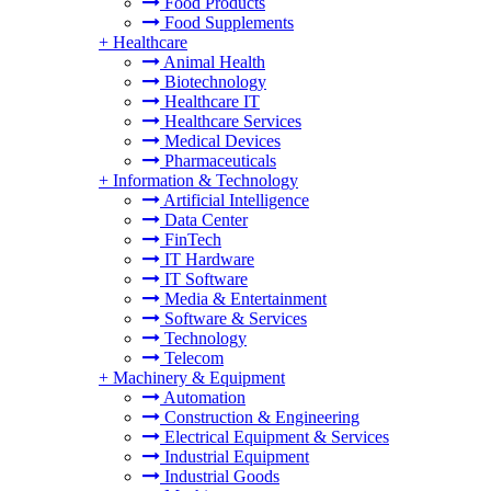
Food Products
Food Supplements
+
Healthcare
Animal Health
Biotechnology
Healthcare IT
Healthcare Services
Medical Devices
Pharmaceuticals
+
Information & Technology
Artificial Intelligence
Data Center
FinTech
IT Hardware
IT Software
Media & Entertainment
Software & Services
Technology
Telecom
+
Machinery & Equipment
Automation
Construction & Engineering
Electrical Equipment & Services
Industrial Equipment
Industrial Goods