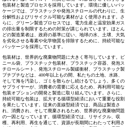
包装材と製造プロセスを採用しています。環境に優しいパッ
ケージでは、プラスチックや発泡スチロールの代わりに、生
分解性およびリサイクル可能な素材がよく使用されます。さ
らに、グリーン製造プロセスでは、電力生産と温室効果ガス
の排出量を制限するための対策が講じられています。ほとん
どの製造業者は、政府の基準に従い、地球の水、土壌、大気
を劣化させる毒素や化学物質を排除するために、持続可能な
パッケージを採用しています。
包装材は、世界的な廃棄物問題に大きく寄与しています。ビ
ニール袋、プラスチック包装材、プラスチック容器、発泡ス
チロールシート、発泡スチロール製緩衝材、プラスチック製
プチプチなどは、400年以上もの間、私たちの土地、水路、
そして海を汚染し、ゴミを散らかし続けるでしょう。多くの
サプライヤーが、消費者の需要に応えるため、再利用可能な
包装オプションの開発と製造に取り組んでいます。さらに、
持続可能な包装は、拡大する循環型経済において重要な役割
を果たしています。従来の直線型経済では、商品は製造さ
れ、消費され、そして廃棄されるため、世界的な廃棄物問題
の一因となっています。循環型経済では、リサイクル、収
穫、再利用、再生を通じて、資源が長期間にわたって利用さ