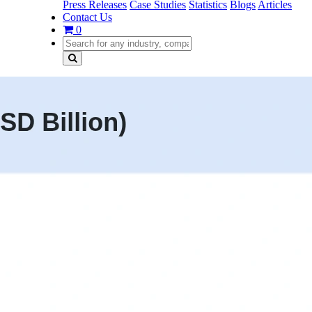
Press Releases
Case Studies
Statistics
Blogs
Articles
Contact Us
0