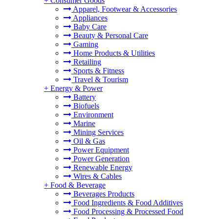
+
Consumer Goods
Apparel, Footwear & Accessories
Appliances
Baby Care
Beauty & Personal Care
Gaming
Home Products & Utilities
Retailing
Sports & Fitness
Travel & Tourism
+
Energy & Power
Battery
Biofuels
Environment
Marine
Mining Services
Oil & Gas
Power Equipment
Power Generation
Renewable Energy
Wires & Cables
+
Food & Beverage
Beverages Products
Food Ingredients & Food Additives
Food Processing & Processed Food