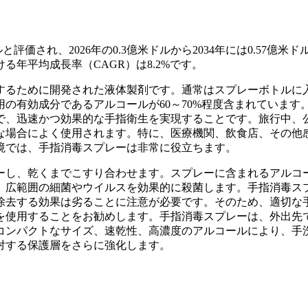
評価され、2026年の0.3億米ドルから2034年には0.57億米ド
ける年平均成長率（CAGR）は8.2%です。
するために開発された液体製剤です。通常はスプレーボトルに
の有効成分であるアルコールが60～70%程度含まれています
で、迅速かつ効果的な手指衛生を実現することです。旅行中、
な場合によく使用されます。特に、医療機関、飲食店、その他
境では、手指消毒スプレーは非常に役立ちます。
ーし、乾くまでこすり合わせます。スプレーに含まれるアルコ
、広範囲の細菌やウイルスを効果的に殺菌します。手指消毒ス
除去する効果は劣ることに注意が必要です。そのため、適切な
を使用することをお勧めします。手指消毒スプレーは、外出先
コンパクトなサイズ、速乾性、高濃度のアルコールにより、手
対する保護層をさらに強化します。