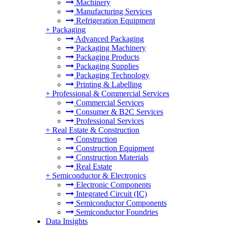
Machinery
Manufacturing Services
Refrigeration Equipment
+
Packaging
Advanced Packaging
Packaging Machinery
Packaging Products
Packaging Supplies
Packaging Technology
Printing & Labelling
+
Professional & Commercial Services
Commercial Services
Consumer & B2C Services
Professional Services
+
Real Estate & Construction
Construction
Construction Equipment
Construction Materials
Real Estate
+
Semiconductor & Electronics
Electronic Components
Integrated Circuit (IC)
Semiconductor Components
Semiconductor Foundries
Data Insights