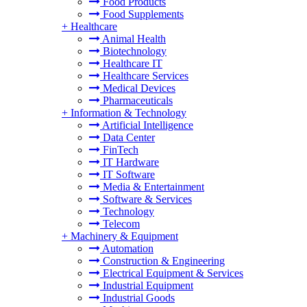
Food Products
Food Supplements
+
Healthcare
Animal Health
Biotechnology
Healthcare IT
Healthcare Services
Medical Devices
Pharmaceuticals
+
Information & Technology
Artificial Intelligence
Data Center
FinTech
IT Hardware
IT Software
Media & Entertainment
Software & Services
Technology
Telecom
+
Machinery & Equipment
Automation
Construction & Engineering
Electrical Equipment & Services
Industrial Equipment
Industrial Goods