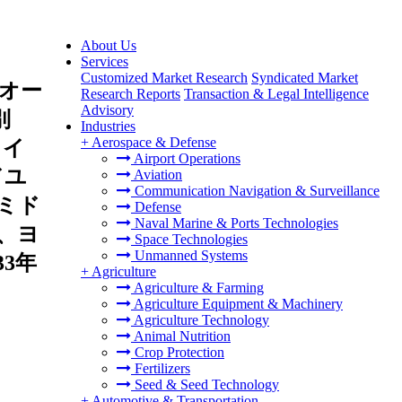
About Us
Services
Customized Market Research
Syndicated Market
オー
Research Reports
Transaction & Legal Intelligence
Advisory
別
Industries
+
Aerospace & Defense
ノイ
Airport Operations
ドユ
Aviation
Communication Navigation & Surveillance
ミド
Defense
Naval Marine & Ports Technologies
、ヨ
Space Technologies
Unmanned Systems
3年
+
Agriculture
Agriculture & Farming
Agriculture Equipment & Machinery
Agriculture Technology
Animal Nutrition
Crop Protection
Fertilizers
Seed & Seed Technology
+
Automotive & Transportation