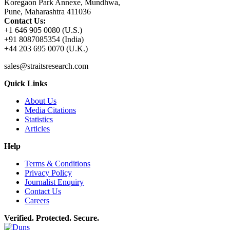
Koregaon Park Annexe, Mundhwa,
Pune, Maharashtra 411036
Contact Us:
+1 646 905 0080 (U.S.)
+91 8087085354 (India)
+44 203 695 0070 (U.K.)
sales@straitsresearch.com
Quick Links
About Us
Media Citations
Statistics
Articles
Help
Terms & Conditions
Privacy Policy
Journalist Enquiry
Contact Us
Careers
Verified. Protected. Secure.