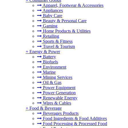
+
Consumer Goods
Apparel, Footwear & Accessories
Appliances
Baby Care
Beauty & Personal Care
Gaming
Home Products & Utilities
Retailing
Sports & Fitness
Travel & Tourism
+
Energy & Power
。
Battery
Biofuels
Environment
Marine
Mining Services
Oil & Gas
Power Equipment
Power Generation
Renewable Energy
Wires & Cables
+
Food & Beverage
Beverages Products
Food Ingredients & Food Additives
Food Processing & Processed Food