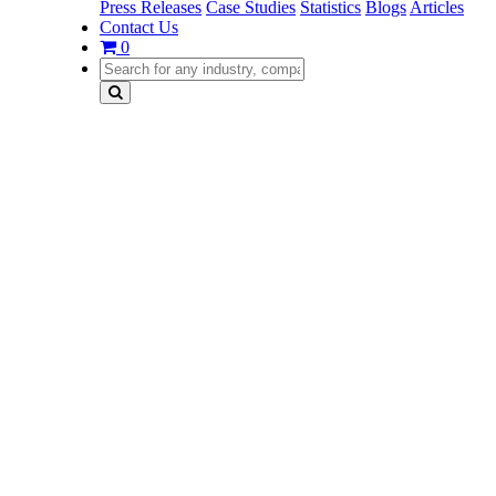
Press Releases
Case Studies
Statistics
Blogs
Articles
Contact Us
0