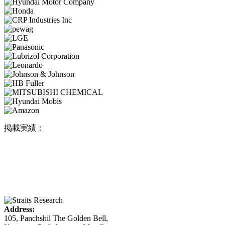
掲載実績：
Address:
105, Panchshil The Golden Bell,