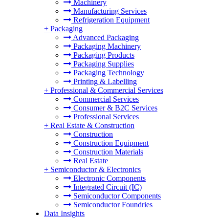
Machinery
Manufacturing Services
Refrigeration Equipment
+
Packaging
Advanced Packaging
Packaging Machinery
Packaging Products
Packaging Supplies
Packaging Technology
Printing & Labelling
+
Professional & Commercial Services
Commercial Services
Consumer & B2C Services
Professional Services
+
Real Estate & Construction
Construction
Construction Equipment
Construction Materials
Real Estate
+
Semiconductor & Electronics
Electronic Components
Integrated Circuit (IC)
Semiconductor Components
Semiconductor Foundries
Data Insights