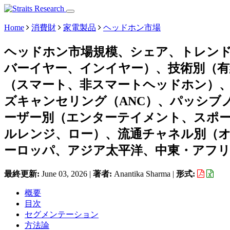
Home
消費財
家電製品
ヘッドホン市場
ヘッドホン市場規模、シェア、トレン
バーイヤー、インイヤー）、技術別（有
（スマート、非スマートヘッドホン）
ズキャンセリング（ANC）、パッシブ
ーザー別（エンターテイメント、スポ
ルレンジ、ロー）、流通チャネル別（
ーロッパ、アジア太平洋、中東・アフリカ
最終更新:
June 03, 2026
|
著者:
Anantika Sharma
|
形式:
概要
目次
セグメンテーション
方法論