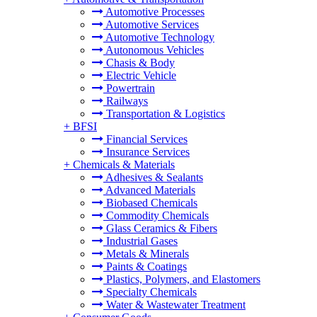
Automotive Processes
Automotive Services
Automotive Technology
Autonomous Vehicles
Chasis & Body
Electric Vehicle
Powertrain
Railways
Transportation & Logistics
+
BFSI
Financial Services
Insurance Services
+
Chemicals & Materials
Adhesives & Sealants
Advanced Materials
Biobased Chemicals
Commodity Chemicals
Glass Ceramics & Fibers
Industrial Gases
Metals & Minerals
Paints & Coatings
Plastics, Polymers, and Elastomers
Specialty Chemicals
Water & Wastewater Treatment