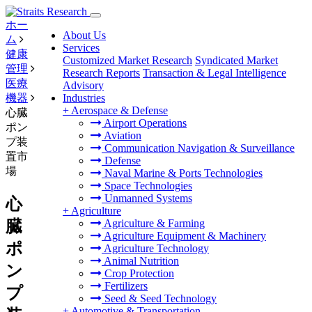
ホー
About Us
ム
Services
健康
Customized Market Research
Syndicated Market
管理
Research Reports
Transaction & Legal Intelligence
医療
Advisory
機器
Industries
+
Aerospace & Defense
心臓
Airport Operations
ポン
Aviation
プ装
Communication Navigation & Surveillance
置市
Defense
場
Naval Marine & Ports Technologies
Space Technologies
Unmanned Systems
心
+
Agriculture
臓
Agriculture & Farming
Agriculture Equipment & Machinery
ポ
Agriculture Technology
Animal Nutrition
ン
Crop Protection
Fertilizers
プ
Seed & Seed Technology
+
Automotive & Transportation