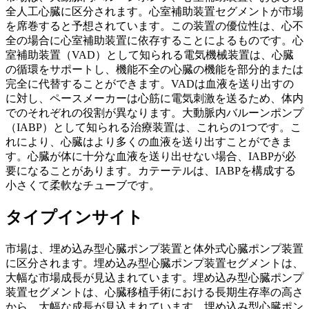
全人工心臓に区分されます。心室補助装置セグメントが市場
を席巻すると予想されています。この装置の優位性は、心不
全の場合に心室補助装置に依存することによるものです。心
室補助装置（VAD）として知られる電気機械装置は、心臓
の循環をサポートし、機能不全の心臓の機能を部分的または
完全に代替することができます。VADは血液を送り出すの
に対し、ペースメーカーは心筋に電気刺激を送るため、体内
でのそれぞれの役割が異なります。大動脈内バルーンポンプ
（IABP）として知られる治療装置は、これらの1つです。こ
れにより、心臓はより多くの血液を送り出すことができま
す。心臓が体に十分な血液を送り出せない場合、IABPが必
要になることがあります。カテーテルは、IABPを構成する
小さくて柔軟なチューブです。
タイプインサイト
市場は、埋め込み型心臓ポンプ装置と体外式心臓ポンプ装置
に区分されます。埋め込み型心臓ポンプ装置セグメントは、
大幅な市場成長が見込まれています。埋め込み型心臓ポンプ
装置セグメントは、心臓移植手術における長期生存率の高さ
から、大幅な成長が見込まれています。埋め込み型心臓ポン