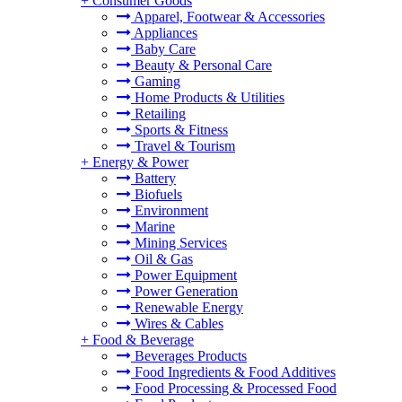
+
Consumer Goods
Apparel, Footwear & Accessories
Appliances
Baby Care
Beauty & Personal Care
Gaming
Home Products & Utilities
Retailing
Sports & Fitness
Travel & Tourism
+
Energy & Power
Battery
Biofuels
Environment
Marine
Mining Services
Oil & Gas
Power Equipment
Power Generation
Renewable Energy
Wires & Cables
+
Food & Beverage
Beverages Products
Food Ingredients & Food Additives
Food Processing & Processed Food