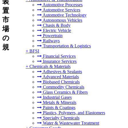
装
Automotive Processes
置
Automotive Services
Automotive Technology
市
Autonomous Vehicles
Chasis & Body
場
Electric Vehicle
Powertrain
の
Railways
規
Transportation & Logistics
+
BFSI
Financial Services
Insurance Services
+
Chemicals & Materials
Adhesives & Sealants
Advanced Materials
Biobased Chemicals
Commodity Chemicals
Glass Ceramics & Fibers
Industrial Gases
Metals & Minerals
Paints & Coatings
Plastics, Polymers, and Elastomers
Specialty Chemicals
Water & Wastewater Treatment