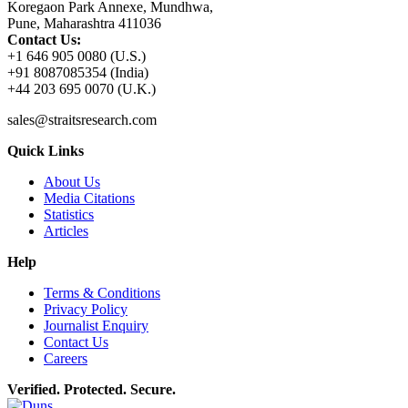
Koregaon Park Annexe, Mundhwa,
Pune, Maharashtra 411036
Contact Us:
+1 646 905 0080 (U.S.)
+91 8087085354 (India)
+44 203 695 0070 (U.K.)
sales@straitsresearch.com
Quick Links
About Us
Media Citations
Statistics
Articles
Help
Terms & Conditions
Privacy Policy
Journalist Enquiry
Contact Us
Careers
Verified. Protected. Secure.