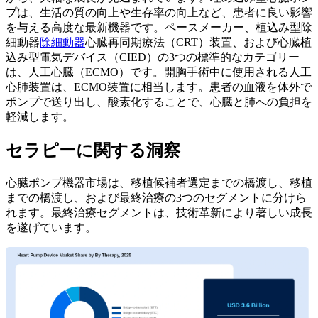
プは、生活の質の向上や生存率の向上など、患者に良い影響
を与える高度な最新機器です。ペースメーカー、植込み型除
細動器
除細動器
心臓再同期療法（CRT）装置、および心臓植
込み型電気デバイス（CIED）の3つの標準的なカテゴリー
は、人工心臓（ECMO）です。開胸手術中に使用される人工
心肺装置は、ECMO装置に相当します。患者の血液を体外で
ポンプで送り出し、酸素化することで、心臓と肺への負担を
軽減します。
セラピーに関する洞察
心臓ポンプ機器市場は、移植候補者選定までの橋渡し、移植
までの橋渡し、および最終治療の3つのセグメントに分けら
れます。最終治療セグメントは、技術革新により著しい成長
を遂げています。