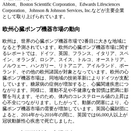
Abbott、Boston Scientific Corporation、Edwards Lifesciences
Corporation、Johnson & Johnson Services, Inc.などが主要企業
として取り上げられています。
欧州心臓ポンプ機器市場の動向
欧州は、世界の心臓ポンプ機器市場で2番目に大きな地域に
なると予測されています。欧州の心臓ポンプ機器市場に関す
るレポートでは、ドイツ、英国、フランス、イタリア、スペ
イン、オランダ、ロシア、スイス、トルコ、オーストリア、
ノルウェー、ハンガリー、リトアニア、アイルランド、ポー
ランド、その他の欧州諸国が対象となっています。欧州の心
臓ポンプ機器市場は、同地域の技術革新によりドイツが支配
しています。糖尿病の症例が増加すると、心臓関連疾患につ
ながります。同様に、運動不足や不健康な食習慣は肥満に影
響を与えます。そのため、体内のコレステロール値の上昇は
心不全につながります。したがって、動脈の閉塞により、心
臓ポンプ機器市場の需要が増加しています。英国心臓財団に
よると、2014年から2016年の間に、英国では66,000人以上が
冠状動脈性心疾患で死亡しました。