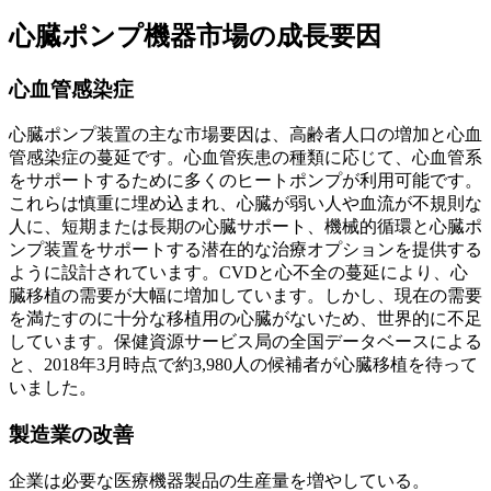
心臓ポンプ機器市場の成長要因
心血管感染症
心臓ポンプ装置の主な市場要因は、高齢者人口の増加と心血
管感染症の蔓延です。心血管疾患の種類に応じて、心血管系
をサポートするために多くのヒートポンプが利用可能です。
これらは慎重に埋め込まれ、心臓が弱い人や血流が不規則な
人に、短期または長期の心臓サポート、機械的循環と心臓ポ
ンプ装置をサポートする潜在的な治療オプションを提供する
ように設計されています。CVDと心不全の蔓延により、心
臓移植の需要が大幅に増加しています。しかし、現在の需要
を満たすのに十分な移植用の心臓がないため、世界的に不足
しています。保健資源サービス局の全国データベースによる
と、2018年3月時点で約3,980人の候補者が心臓移植を待って
いました。
製造業の改善
企業は必要な医療機器製品の生産量を増やしている。