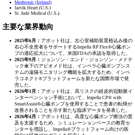
Medtronic (Ireland)
Jarvik Heart (U.S.)
St. Jude Medical (U.S.).
主要な業界動向
2025年6月：
アボット社は、左心室補助装置植込み後の
右心不全患者をサポートするImpella RP Flex®心臓ポン
プの適応拡大について、米国FDAの承認を取得した。
2025年9月：
ジョンソン・エンド・ジョンソン・メドテ
ック傘下のアビオメド社は、インペラ心臓ポンプシス
テムの遠隔モニタリング機能を拡大するため、インペ
ラコネクト®プラットフォームを新たな国際市場で発
売した。
2026年1月：
アボット社は、高リスクの経皮的冠動脈イ
ンターベンション手術において、Impella CP® with
SmartAssist®心臓ポンプを使用することで患者の転帰が
改善されることを示す新たな臨床データを発表した。
2026年4月：
アボット社は、高度な心臓ポンプ療法の普
及を支援するため、シミュレーションベースの教育セ
ンターを増設し、Impella®プラットフォーム向けの医