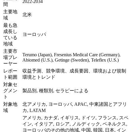
2022-2034
間
主要地
北米
域
最も急
成長し
ヨーロッパ
ている
地域
主要市
Terumo (Japan), Fresenius Medical Care (Germany),
場プレ
Abiomed (U.S.), Getinge (Sweden), Teleflex (U.S.)
ーヤー
レポー
収益予測、競争環境、成長要因、環境および規制
ト範囲
環境とトレンド
対象セ
グメン
製品別, 種類別, セラピーによる
ト
対象地
北アメリカ, ヨーロッパ, APAC, 中東諸国とアフリ
域
カ, LATAM
アメリカ, カナダ, イギリス, ドイツ, フランス, スペ
イン, イタリア, ロシア, ノルディック, ベネルクス,
ヨーロッパのその他の地域, 中国, 韓国, 日本, イン