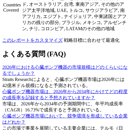
ド, オーストラリア, 台湾, 東南アジア, その他のア
Countries
Covered
ジア太平洋地域, UAE, トルコ, サウジアラビア, 南
アフリカ, エジプト, ナイジェリア, 中東諸国とアフ
リカの残りの部分, ブラジル, メキシコ, アルゼンチ
ン, チリ, コロンビア, LATAMのその他の地域
このレポートをカスタマイズ
戦略目標に合わせて最適化
よくある質問 (FAQ)
2026年における心臓ポンプ機器の市場規模はどのくらいにな
るでしょうか？
Straits Researchによると、心臓ポンプ機器市場は2026年には
42億米ドル規模になると予測されている。
心臓ポンプ機器市場は、2026年から2034年にかけてどの程度
の成長率を記録すると予想されていますか？
市場は、2026年から2034年の予測期間中に、年平均成長率
（CAGR）16.73%で成長すると予測されている。
心臓ポンプ機器市場において、競争環境を形成している企業
はどれか？
この市場で事業を展開している主要企業には、テルモ（日