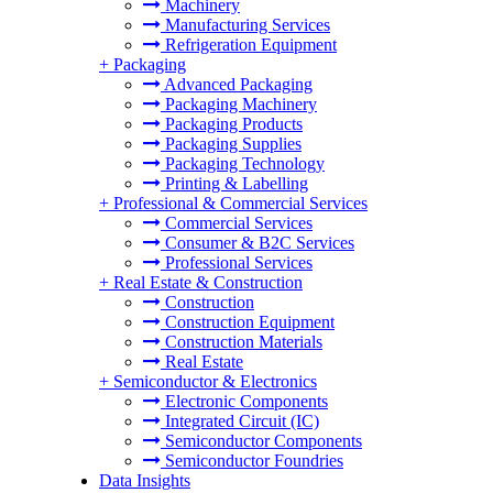
Machinery
Manufacturing Services
Refrigeration Equipment
+
Packaging
Advanced Packaging
Packaging Machinery
Packaging Products
Packaging Supplies
Packaging Technology
Printing & Labelling
+
Professional & Commercial Services
Commercial Services
Consumer & B2C Services
Professional Services
+
Real Estate & Construction
Construction
Construction Equipment
Construction Materials
Real Estate
+
Semiconductor & Electronics
Electronic Components
Integrated Circuit (IC)
Semiconductor Components
Semiconductor Foundries
Data Insights