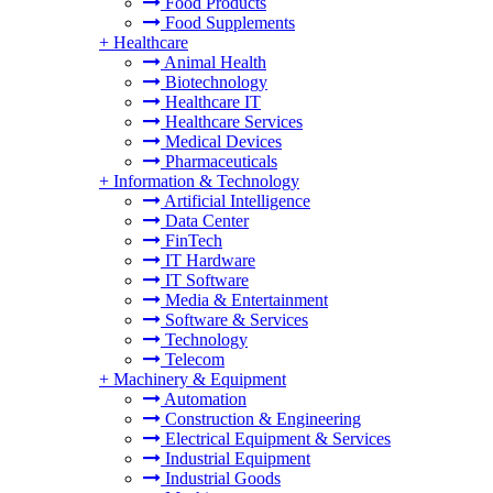
Food Products
Food Supplements
+
Healthcare
Animal Health
Biotechnology
Healthcare IT
Healthcare Services
Medical Devices
Pharmaceuticals
+
Information & Technology
Artificial Intelligence
Data Center
FinTech
IT Hardware
IT Software
Media & Entertainment
Software & Services
Technology
Telecom
+
Machinery & Equipment
Automation
Construction & Engineering
Electrical Equipment & Services
Industrial Equipment
Industrial Goods