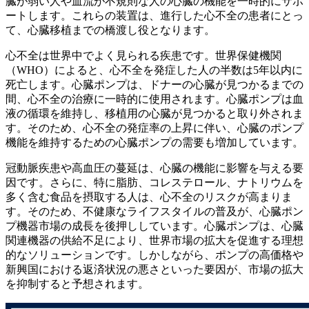
臓が弱い人や血流が不規則な人の心臓の機能を一時的にサポ
ートします。これらの装置は、進行した心不全の患者にとっ
て、心臓移植までの橋渡し役となります。
心不全は世界中でよく見られる疾患です。世界保健機関
（WHO）によると、心不全を発症した人の半数は5年以内に
死亡します。心臓ポンプは、ドナーの心臓が見つかるまでの
間、心不全の治療に一時的に使用されます。心臓ポンプは血
液の循環を維持し、移植用の心臓が見つかると取り外されま
す。そのため、心不全の発症率の上昇に伴い、心臓のポンプ
機能を維持するための心臓ポンプの需要も増加しています。
冠動脈疾患や高血圧の蔓延は、心臓の機能に影響を与える要
因です。さらに、特に脂肪、コレステロール、ナトリウムを
多く含む食品を摂取する人は、心不全のリスクが高まりま
す。そのため、不健康なライフスタイルの普及が、心臓ポン
プ機器市場の成長を後押ししています。心臓ポンプは、心臓
関連機器の供給不足により、世界市場の拡大を促進する理想
的なソリューションです。しかしながら、ポンプの高価格や
新興国における返済状況の悪さといった要因が、市場の拡大
を抑制すると予想されます。