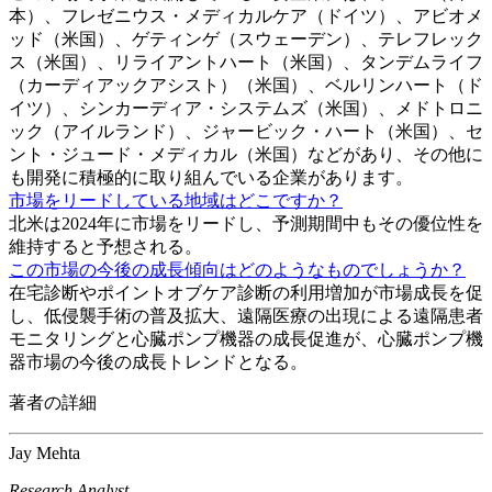
本）、フレゼニウス・メディカルケア（ドイツ）、アビオメ
ッド（米国）、ゲティンゲ（スウェーデン）、テレフレック
ス（米国）、リライアントハート（米国）、タンデムライフ
（カーディアックアシスト）（米国）、ベルリンハート（ド
イツ）、シンカーディア・システムズ（米国）、メドトロニ
ック（アイルランド）、ジャービック・ハート（米国）、セ
ント・ジュード・メディカル（米国）などがあり、その他に
も開発に積極的に取り組んでいる企業があります。
市場をリードしている地域はどこですか？
北米は2024年に市場をリードし、予測期間中もその優位性を
維持すると予想される。
この市場の今後の成長傾向はどのようなものでしょうか？
在宅診断やポイントオブケア診断の利用増加が市場成長を促
し、低侵襲手術の普及拡大、遠隔医療の出現による遠隔患者
モニタリングと心臓ポンプ機器の成長促進が、心臓ポンプ機
器市場の今後の成長トレンドとなる。
著者の詳細
Jay Mehta
Research Analyst