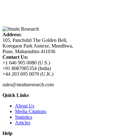
Address:
105, Panchshil The Golden Bell,
Koregaon Park Annexe, Mundhwa,
Pune, Maharashtra 411036
Contact Us:
+1 646 905 0080 (U.S.)
+91 8087085354 (India)
+44 203 695 0070 (U.K.)
sales@straitsresearch.com
Quick Links
About Us
Media Citations
Statistics
Articles
Help