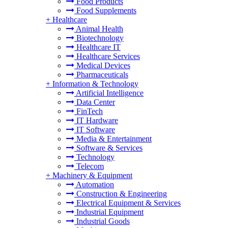
Food Products
Food Supplements
+
Healthcare
Animal Health
Biotechnology
Healthcare IT
Healthcare Services
Medical Devices
Pharmaceuticals
+
Information & Technology
Artificial Intelligence
Data Center
FinTech
IT Hardware
IT Software
Media & Entertainment
Software & Services
Technology
Telecom
+
Machinery & Equipment
Automation
Construction & Engineering
Electrical Equipment & Services
Industrial Equipment
Industrial Goods