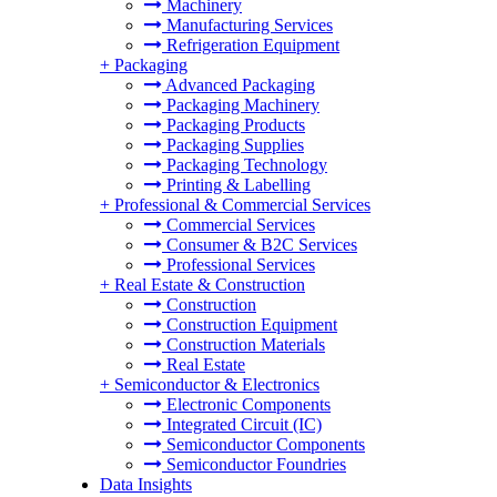
Machinery
Manufacturing Services
Refrigeration Equipment
+
Packaging
Advanced Packaging
Packaging Machinery
Packaging Products
Packaging Supplies
Packaging Technology
Printing & Labelling
+
Professional & Commercial Services
Commercial Services
Consumer & B2C Services
Professional Services
+
Real Estate & Construction
Construction
Construction Equipment
Construction Materials
Real Estate
+
Semiconductor & Electronics
Electronic Components
Integrated Circuit (IC)
Semiconductor Components
Semiconductor Foundries
Data Insights