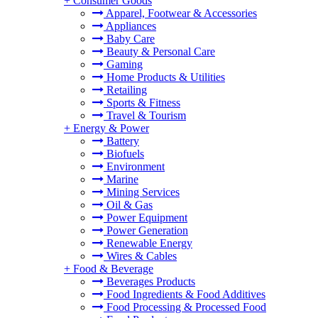
+
Consumer Goods
Apparel, Footwear & Accessories
Appliances
Baby Care
Beauty & Personal Care
Gaming
Home Products & Utilities
Retailing
Sports & Fitness
Travel & Tourism
+
Energy & Power
Battery
Biofuels
Environment
Marine
Mining Services
Oil & Gas
Power Equipment
Power Generation
Renewable Energy
Wires & Cables
+
Food & Beverage
Beverages Products
Food Ingredients & Food Additives
Food Processing & Processed Food