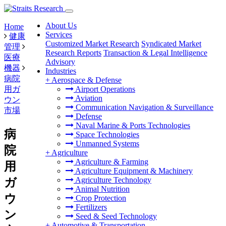
About Us
Home
Services
健康
Customized Market Research
Syndicated Market
管理
Research Reports
Transaction & Legal Intelligence
医療
Advisory
機器
Industries
病院
+
Aerospace & Defense
用ガ
Airport Operations
Aviation
ウン
Communication Navigation & Surveillance
市場
Defense
Naval Marine & Ports Technologies
病
Space Technologies
Unmanned Systems
院
+
Agriculture
Agriculture & Farming
用
Agriculture Equipment & Machinery
Agriculture Technology
ガ
Animal Nutrition
ウ
Crop Protection
Fertilizers
ン
Seed & Seed Technology
+
Automotive & Transportation