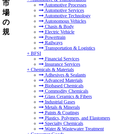
市
Automotive Processes
Automotive Services
場
Automotive Technology
の
Autonomous Vehicles
Chasis & Body
規
Electric Vehicle
Powertrain
Railways
Transportation & Logistics
+
BFSI
Financial Services
Insurance Services
+
Chemicals & Materials
Adhesives & Sealants
Advanced Materials
Biobased Chemicals
Commodity Chemicals
Glass Ceramics & Fibers
Industrial Gases
Metals & Minerals
Paints & Coatings
Plastics, Polymers, and Elastomers
Specialty Chemicals
Water & Wastewater Treatment