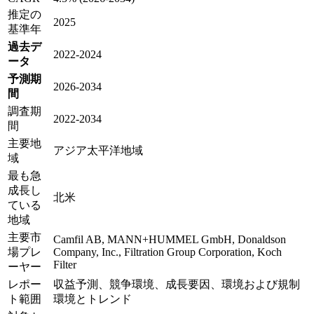
推定の
2025
基準年
過去デ
2022-2024
ータ
予測期
2026-2034
間
調査期
2022-2034
間
主要地
アジア太平洋地域
域
最も急
成長し
北米
ている
地域
主要市
Camfil AB, MANN+HUMMEL GmbH, Donaldson
場プレ
Company, Inc., Filtration Group Corporation, Koch
Filter
ーヤー
レポー
収益予測、競争環境、成長要因、環境および規制
ト範囲
環境とトレンド