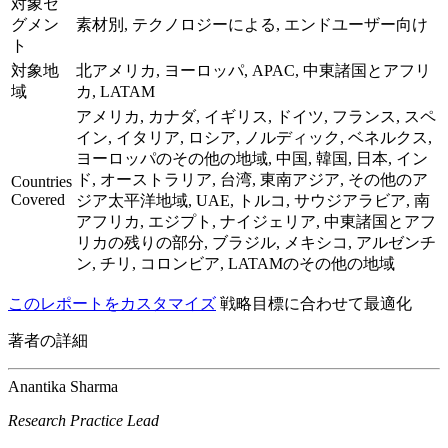
対象セ
グメン
素材別, テクノロジーによる, エンドユーザー向け
ト
対象地
北アメリカ, ヨーロッパ, APAC, 中東諸国とアフリ
域
カ, LATAM
アメリカ, カナダ, イギリス, ドイツ, フランス, スペ
イン, イタリア, ロシア, ノルディック, ベネルクス,
ヨーロッパのその他の地域, 中国, 韓国, 日本, イン
ド, オーストラリア, 台湾, 東南アジア, その他のア
Countries
Covered
ジア太平洋地域, UAE, トルコ, サウジアラビア, 南
アフリカ, エジプト, ナイジェリア, 中東諸国とアフ
リカの残りの部分, ブラジル, メキシコ, アルゼンチ
ン, チリ, コロンビア, LATAMのその他の地域
このレポートをカスタマイズ
戦略目標に合わせて最適化
著者の詳細
Anantika Sharma
Research Practice Lead