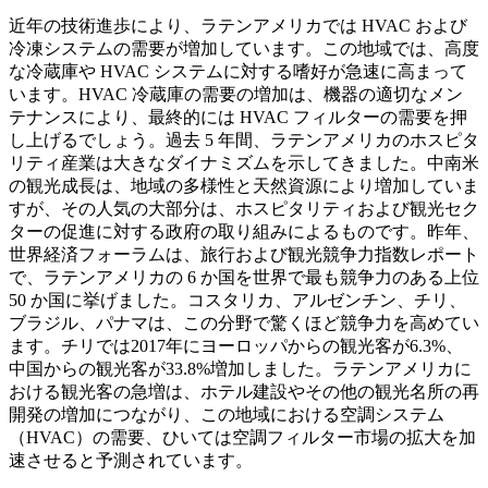
近年の技術進歩により、ラテンアメリカでは HVAC および
冷凍システムの需要が増加しています。この地域では、高度
な冷蔵庫や HVAC システムに対する嗜好が急速に高まって
います。HVAC 冷蔵庫の需要の増加は、機器の適切なメン
テナンスにより、最終的には HVAC フィルターの需要を押
し上げるでしょう。過去 5 年間、ラテンアメリカのホスピタ
リティ産業は大きなダイナミズムを示してきました。中南米
の観光成長は、地域の多様性と天然資源により増加していま
すが、その人気の大部分は、ホスピタリティおよび観光セク
ターの促進に対する政府の取り組みによるものです。昨年、
世界経済フォーラムは、旅行および観光競争力指数レポート
で、ラテンアメリカの 6 か国を世界で最も競争力のある上位
50 か国に挙げました。コスタリカ、アルゼンチン、チリ、
ブラジル、パナマは、この分野で驚くほど競争力を高めてい
ます。チリでは2017年にヨーロッパからの観光客が6.3%、
中国からの観光客が33.8%増加しました。ラテンアメリカに
おける観光客の急増は、ホテル建設やその他の観光名所の再
開発の増加につながり、この地域における空調システム
（HVAC）の需要、ひいては空調フィルター市場の拡大を加
速させると予測されています。