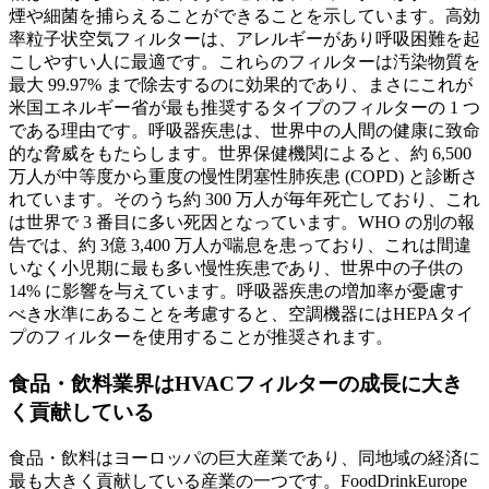
煙や細菌を捕らえることができることを示しています。高効
率粒子状空気フィルターは、アレルギーがあり呼吸困難を起
こしやすい人に最適です。これらのフィルターは汚染物質を
最大 99.97% まで除去するのに効果的であり、まさにこれが
米国エネルギー省が最も推奨するタイプのフィルターの 1 つ
である理由です。呼吸器疾患は、世界中の人間の健康に致命
的な脅威をもたらします。世界保健機関によると、約 6,500
万人が中等度から重度の慢性閉塞性肺疾患 (COPD) と診断さ
れています。そのうち約 300 万人が毎年死亡しており、これ
は世界で 3 番目に多い死因となっています。WHO の別の報
告では、約 3億 3,400 万人が喘息を患っており、これは間違
いなく小児期に最も多い慢性疾患であり、世界中の子供の
14% に影響を与えています。呼吸器疾患の増加率が憂慮す
べき水準にあることを考慮すると、空調機器にはHEPAタイ
プのフィルターを使用することが推奨されます。
食品・飲料業界はHVACフィルターの成長に大き
く貢献している
食品・飲料はヨーロッパの巨大産業であり、同地域の経済に
最も大きく貢献している産業の一つです。FoodDrinkEurope