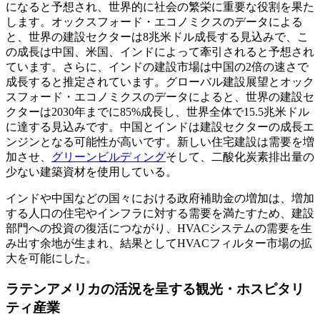
になると予想され、世界的に社会の繁栄に重要な役割を果た
します。オックスフォード・エコノミクスのデータによる
と、世界の建設セクターは8兆米ドル成長する見込みで、こ
の成長は中国、米国、インドによって牽引されると予想され
ています。さらに、インドの建設市場は中国の2倍の速さで
成長すると推定されています。グローバル建設展望とオック
スフォード・エコノミクスのデータによると、世界の建設セ
クターは2030年までに85%成長し、世界全体で15.5兆米ドル
に達する見込みです。中国とインドは建設セクターの成長エ
ンジンとなる可能性が高いです。新しい住宅建設は需要を増
加させ、
グリーンビルディング
そして、二酸化炭素排出量の
少ない建築資材を使用している。
インドや中国などの国々における政府補助金の増加は、増加
する人口の住宅やインフラに対する需要を満たすため、建設
部門への投資の復活につながり、HVACシステムの需要を生
み出す余地が生まれ、結果としてHVACフィルター市場の拡
大を可能にした。
ラテンアメリカの活況を呈する観光・ホスピタリ
ティ産業