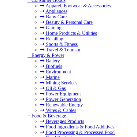
+
Consumer Goods
Apparel, Footwear & Accessories
Appliances
Baby Care
Beauty & Personal Care
Gaming
Home Products & Utilities
Retailing
Sports & Fitness
Travel & Tourism
+
Energy & Power
Battery
Biofuels
Environment
Marine
Mining Services
Oil & Gas
Power Equipment
Power Generation
Renewable Energy
Wires & Cables
+
Food & Beverage
Beverages Products
Food Ingredients & Food Additives
Food Processing & Processed Food