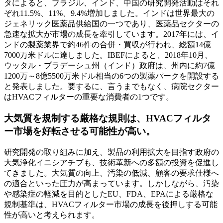
タによると、ブラジル、インド、中国の研究開発活動はそれ
ぞれ11.5%、11%、9.4%増加しました。インドは世界最大の
ジェネリック医薬品供給国の一つであり、医薬品セクターの
急速な拡大が市場の成長を牽引しています。2017年には、イ
ンドの製薬業界で約46件の合併・買収が行われ、総額14億
7000万米ドルに達しました。IBEFによると、2018年10月、
ウッタル・プラデーシュ州（インド）政府は、州内に約7億
1200万～8億5500万米ドル相当の6つの製薬パークを開設する
と発表しました。要するに、言うまでもなく、病院セクター
はHVACフィルターの重要な消費者の1つです。
大気質を規制する厳格な規則は、HVACフィルタ
ー市場を好転させる可能性が高い。
研究開発の取り組みに加え、製品の利用拡大を目指す政府の
大気浄化イニシアチブも、技術革新への多額の投資を促進し
てきました。大気質の向上、汚染の低減、顧客の要求仕様へ
の適合といった圧力が高まっています。しかしながら、汚染
や感染症の軽減を目的としたEU、FDA、EPAによる厳格な
規制基準は、HVACフィルター市場の成長を後押しする可能
性が高いと考えられます。