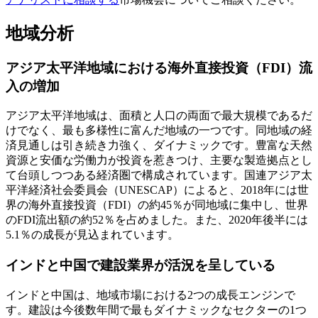
地域分析
アジア太平洋地域における海外直接投資（FDI）流
入の増加
アジア太平洋地域は、面積と人口の両面で最大規模であるだ
けでなく、最も多様性に富んだ地域の一つです。同地域の経
済見通しは引き続き力強く、ダイナミックです。豊富な天然
資源と安価な労働力が投資を惹きつけ、主要な製造拠点とし
て台頭しつつある経済圏で構成されています。国連アジア太
平洋経済社会委員会（UNESCAP）によると、2018年には世
界の海外直接投資（FDI）の約45％が同地域に集中し、世界
のFDI流出額の約52％を占めました。また、2020年後半には
5.1％の成長が見込まれています。
インドと中国で建設業界が活況を呈している
インドと中国は、地域市場における2つの成長エンジンで
す。建設は今後数年間で最もダイナミックなセクターの1つ