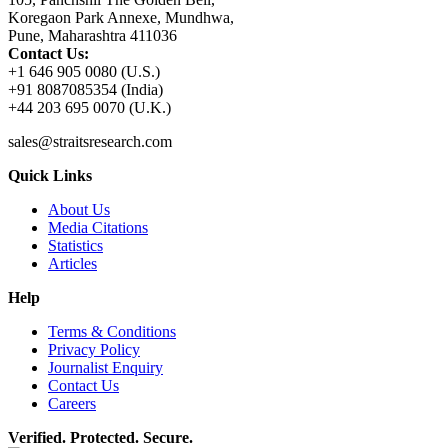
Koregaon Park Annexe, Mundhwa,
Pune, Maharashtra 411036
Contact Us:
+1 646 905 0080 (U.S.)
+91 8087085354 (India)
+44 203 695 0070 (U.K.)
sales@straitsresearch.com
Quick Links
About Us
Media Citations
Statistics
Articles
Help
Terms & Conditions
Privacy Policy
Journalist Enquiry
Contact Us
Careers
Verified. Protected. Secure.