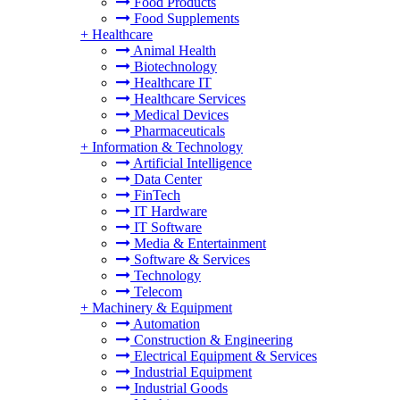
Food Products
Food Supplements
+
Healthcare
Animal Health
Biotechnology
Healthcare IT
Healthcare Services
Medical Devices
Pharmaceuticals
+
Information & Technology
Artificial Intelligence
Data Center
FinTech
IT Hardware
IT Software
Media & Entertainment
Software & Services
Technology
Telecom
+
Machinery & Equipment
Automation
Construction & Engineering
Electrical Equipment & Services
Industrial Equipment
Industrial Goods