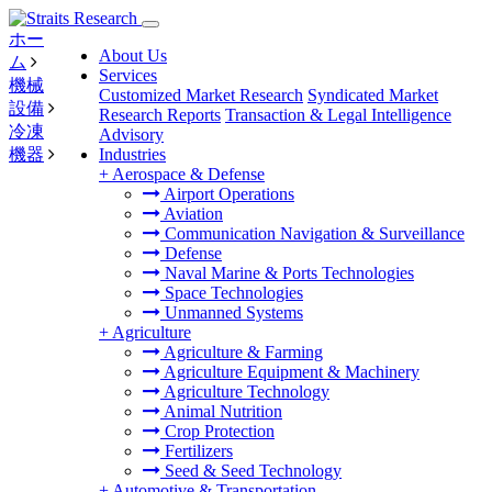
ホー
About Us
ム
Services
機械
Customized Market Research
Syndicated Market
設備
Research Reports
Transaction & Legal Intelligence
冷凍
Advisory
機器
Industries
+
Aerospace & Defense
Airport Operations
Aviation
Communication Navigation & Surveillance
Defense
Naval Marine & Ports Technologies
Space Technologies
Unmanned Systems
+
Agriculture
Agriculture & Farming
Agriculture Equipment & Machinery
Agriculture Technology
Animal Nutrition
Crop Protection
Fertilizers
Seed & Seed Technology
+
Automotive & Transportation