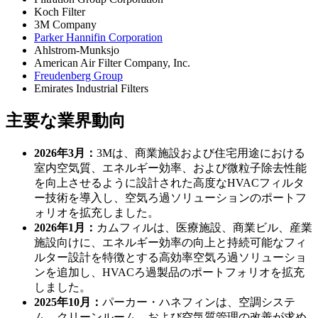
Koch Filter
3M Company
Parker Hannifin Corporation
Ahlstrom-Munksjo
American Air Filter Company, Inc.
Freudenberg Group
Emirates Industrial Filters
主要な業界動向
2026年3月：
3Mは、商業施設および住宅用途における
室内空気質、エネルギー効率、および微粒子除去性能
を向上させるように設計された高度なHVACフィルタ
ー技術を導入し、空気ろ過ソリューションのポートフ
ォリオを拡充しました。
2026年1月：
カムフィルは、医療施設、商業ビル、産業
施設向けに、エネルギー効率の向上と持続可能なフィ
ルター設計を特徴とする高効率空気ろ過ソリューショ
ンを追加し、HVACろ過製品のポートフォリオを拡充
しました。
2025年10月：
パーカー・ハネフィンは、空調システ
ム、クリーンルーム、および空気質管理の改善が求め