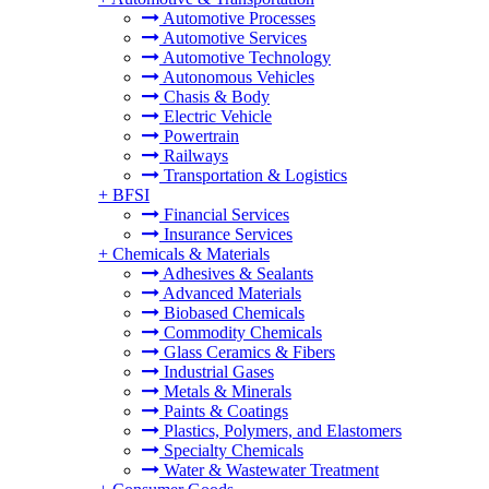
Automotive Processes
Automotive Services
Automotive Technology
Autonomous Vehicles
Chasis & Body
Electric Vehicle
Powertrain
Railways
Transportation & Logistics
+
BFSI
Financial Services
Insurance Services
+
Chemicals & Materials
Adhesives & Sealants
Advanced Materials
Biobased Chemicals
Commodity Chemicals
Glass Ceramics & Fibers
Industrial Gases
Metals & Minerals
Paints & Coatings
Plastics, Polymers, and Elastomers
Specialty Chemicals
Water & Wastewater Treatment