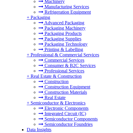
Machinery
Manufacturing Services
Refrigeration Equipment
+
Packaging
Advanced Packaging
Packaging Machinery
Packaging Products
Packaging Supplies
Packaging Technology
Printing & Labelling
+
Professional & Commercial Services
Commercial Services
Consumer & B2C Services
Professional Services
+
Real Estate & Construction
Construction
Construction Equipment
Construction Materials
Real Estate
+
Semiconductor & Electronics
Electronic Components
Integrated Circuit (IC)
Semiconductor Components
Semiconductor Foundries
Data Insights