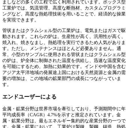
ましなどの多くの工程で広く利用されています。ボックス型
工業炉では、気流管理、高度な断熱材、カスタムプログラミ
ングなど、高度な熱処理技術を用いることで、経済的な操業
を実現できます。
管状またはクラムシェル型の工業炉は、電気またはガスで駆
動されます。これらの炉は、生産性が高く、汎用性が高く、
焼入れ、焼きなまし、熱処理を実行できるため人気がありま
す。ただし、メンテナンスはほとんど必要ありません。通
常、小型のサンプルに使用される管状またはクラムシェル型
の炉は、炉全体に制御された温度を供給し、迅速な温度変化
を可能にするため、加熱に効果的です。インドや中国を含む
アジア太平洋地域の発展途上国における天然資源と金属の需
要の増加は、この地域の鉱業部門の成長につながっていま
す。
エンドユーザーによる
金属・鉱業分野は世界市場を牽引しており、予測期間中に年
平均成長率（CAGR）4.7%を示すと推定されています。金
属・鉱業分野は、最もエネルギー集約的な産業分野の一つで
す。金属・鉱業において、工業炉は製錬、製鋼、鋳造、熱処