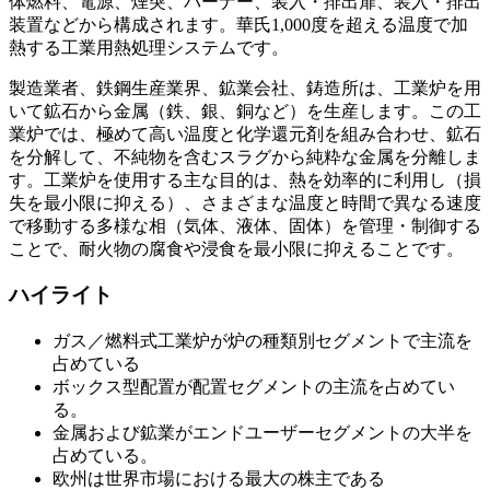
体燃料、電源、煙突、バーナー、装入・排出扉、装入・排出
装置などから構成されます。華氏1,000度を超える温度で加
熱する工業用熱処理システムです。
製造業者、鉄鋼生産業界、鉱業会社、鋳造所は、工業炉を用
いて鉱石から金属（鉄、銀、銅など）を生産します。この工
業炉では、極めて高い温度と化学還元剤を組み合わせ、鉱石
を分解して、不純物を含むスラグから純粋な金属を分離しま
す。工業炉を使用する主な目的は、熱を効率的に利用し（損
失を最小限に抑える）、さまざまな温度と時間で異なる速度
で移動する多様な相（気体、液体、固体）を管理・制御する
ことで、耐火物の腐食や浸食を最小限に抑えることです。
ハイライト
ガス／燃料式工業炉が炉の種類別セグメントで主流を
占めている
ボックス型配置が配置セグメントの主流を占めてい
る。
金属および鉱業がエンドユーザーセグメントの大半を
占めている。
欧州は世界市場における最大の株主である