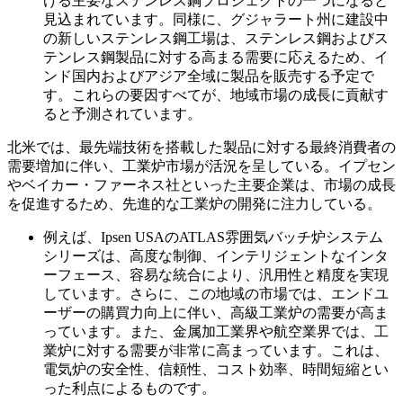
ける主要なステンレス鋼プロジェクトの一つになると
見込まれています。同様に、グジャラート州に建設中
の新しいステンレス鋼工場は、ステンレス鋼およびス
テンレス鋼製品に対する高まる需要に応えるため、イ
ンド国内およびアジア全域に製品を販売する予定で
す。これらの要因すべてが、地域市場の成長に貢献す
ると予測されています。
北米では、最先端技術を搭載した製品に対する最終消費者の
需要増加に伴い、工業炉市場が活況を呈している。イプセン
やベイカー・ファーネス社といった主要企業は、市場の成長
を促進するため、先進的な工業炉の開発に注力している。
例えば、Ipsen USAのATLAS雰囲気バッチ炉システム
シリーズは、高度な制御、インテリジェントなインタ
ーフェース、容易な統合により、汎用性と精度を実現
しています。さらに、この地域の市場では、エンドユ
ーザーの購買力向上に伴い、高級工業炉の需要が高ま
っています。また、金属加工業界や航空業界では、工
業炉に対する需要が非常に高まっています。これは、
電気炉の安全性、信頼性、コスト効率、時間短縮とい
った利点によるものです。