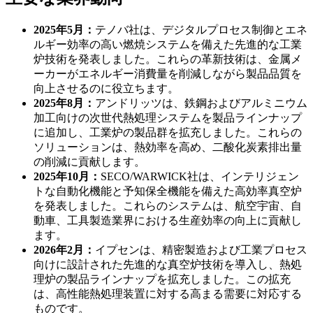
2025年5月：
テノバ社は、デジタルプロセス制御とエネ
ルギー効率の高い燃焼システムを備えた先進的な工業
炉技術を発表しました。これらの革新技術は、金属メ
ーカーがエネルギー消費量を削減しながら製品品質を
向上させるのに役立ちます。
2025年8月：
アンドリッツは、鉄鋼およびアルミニウム
加工向けの次世代熱処理システムを製品ラインナップ
に追加し、工業炉の製品群を拡充しました。これらの
ソリューションは、熱効率を高め、二酸化炭素排出量
の削減に貢献します。
2025年10月：
SECO/WARWICK社は、インテリジェン
トな自動化機能と予知保全機能を備えた高効率真空炉
を発表しました。これらのシステムは、航空宇宙、自
動車、工具製造業界における生産効率の向上に貢献し
ます。
2026年2月：
イプセンは、精密製造および工業プロセス
向けに設計された先進的な真空炉技術を導入し、熱処
理炉の製品ラインナップを拡充しました。この拡充
は、高性能熱処理装置に対する高まる需要に対応する
ものです。