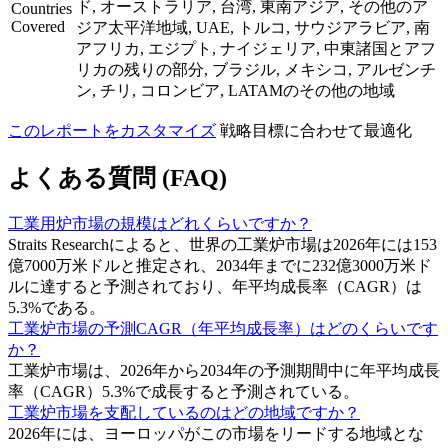
ド, オーストラリア, 台湾, 東南アジア, その他のア
Countries
Covered
ジア太平洋地域, UAE, トルコ, サウジアラビア, 南
アフリカ, エジプト, ナイジェリア, 中東諸国とアフ
リカの残りの部分, ブラジル, メキシコ, アルゼンチ
ン, チリ, コロンビア, LATAMのその他の地域
このレポートをカスタマイズ
戦略目標に合わせて最適化
よくある質問 (FAQ)
工業用炉市場の規模はどれくらいですか？
Straits Researchによると、世界の工業炉市場は2026年には153
億7000万米ドルと推定され、2034年までに232億3000万米ド
ルに達すると予測されており、年平均成長率（CAGR）は
5.3%である。
工業炉市場の予測CAGR（年平均成長率）はどのくらいです
か？
工業炉市場は、2026年から2034年の予測期間中に年平均成長
率（CAGR）5.3%で成長すると予測されている。
工業炉市場を支配しているのはどの地域ですか？
2026年には、ヨーロッパがこの市場をリードする地域とな