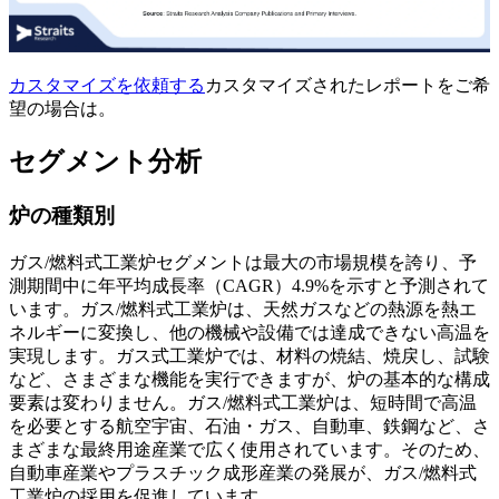
カスタマイズを依頼する
カスタマイズされたレポートをご希
望の場合は。
セグメント分析
炉の種類別
ガス/燃料式工業炉セグメントは最大の市場規模を誇り、予
測期間中に年平均成長率（CAGR）4.9%を示すと予測されて
います。ガス/燃料式工業炉は、天然ガスなどの熱源を熱エ
ネルギーに変換し、他の機械や設備では達成できない高温を
実現します。ガス式工業炉では、材料の焼結、焼戻し、試験
など、さまざまな機能を実行できますが、炉の基本的な構成
要素は変わりません。ガス/燃料式工業炉は、短時間で高温
を必要とする航空宇宙、石油・ガス、自動車、鉄鋼など、さ
まざまな最終用途産業で広く使用されています。そのため、
自動車産業やプラスチック成形産業の発展が、ガス/燃料式
工業炉の採用を促進しています。