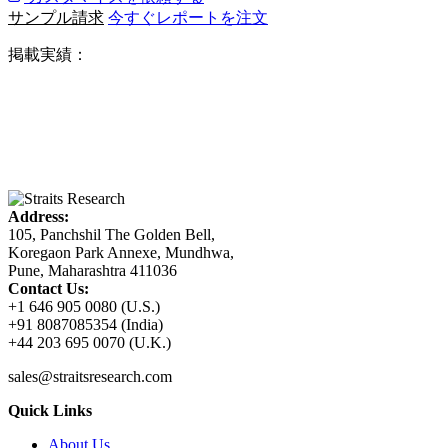
サンプル請求
今すぐレポートを注文
掲載実績：
Address:
105, Panchshil The Golden Bell,
Koregaon Park Annexe, Mundhwa,
Pune, Maharashtra 411036
Contact Us:
+1 646 905 0080 (U.S.)
+91 8087085354 (India)
+44 203 695 0070 (U.K.)
sales@straitsresearch.com
Quick Links
About Us