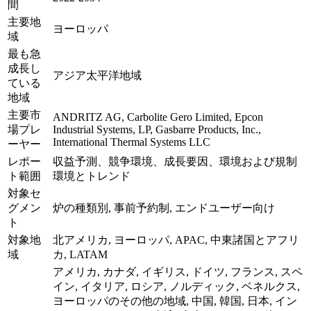
間
主要地
ヨーロッパ
域
最も急
成長し
アジア太平洋地域
ている
地域
主要市
ANDRITZ AG, Carbolite Gero Limited, Epcon
場プレ
Industrial Systems, LP, Gasbarre Products, Inc.,
International Thermal Systems LLC
ーヤー
レポー
収益予測、競争環境、成長要因、環境および規制
ト範囲
環境とトレンド
対象セ
グメン
炉の種類別, 事前予約制, エンドユーザー向け
ト
対象地
北アメリカ, ヨーロッパ, APAC, 中東諸国とアフリ
域
カ, LATAM
アメリカ, カナダ, イギリス, ドイツ, フランス, スペ
イン, イタリア, ロシア, ノルディック, ベネルクス,
ヨーロッパのその他の地域, 中国, 韓国, 日本, イン