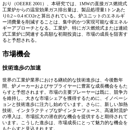
おり（OEERE 2001）、本研究では、1MWの直接ガス燃焼式
工業炉からの温室効果ガス排出量は、製品処理量1トンあた
り0.2～0.4 tCO2eと算出されている。炉ユニットのエネルギ
ー消費量を削減することは、集中的かつ実現可能な省エネル
ギーアプローチとなる。工業炉、特にガス燃焼式または連続
式工業炉に関連する高額な初期投資は、市場の成長を阻害す
ると予想される。
市場機会
技術進歩の加速
世界の工業炉業界における継続的な技術進歩は、今後数年
間、炉メーカーおよびサプライヤーに豊富な成長機会をもた
らすと予想されます。市場の主要プレーヤーは既に、競争力
を維持し、大きな市場シェアを獲得するために、イノベーシ
ョンと技術進歩に注力し始めています。さらに、新しい加熱
技術、インタラクティブな炉インターフェース、高速対流炉
の導入は、市場拡大の潜在的な機会を提供すると期待されて
います。こうした進歩は、市場成長にとって魅力的な機会を
もたらすと見込まれます。