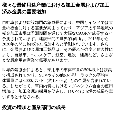
様々な最終用途産業における加工金属および加工
済み金属の需要増加
自動車および建設部門の急成長により、中国とインドでは大
量の板金に対する需要が高まっており、アジア太平洋地域の
板金加工市場は予測期間を通じて大幅なCAGRで成長すると
予測されています。建設部門の世界的雇用は、2015年から
2030年の間に約4分の1増加すると予測されています。さら
に、金属および金属加工製品は、その優れた強度と耐久性に
より、自動車、ヘルスケア、航空、建設、建築など、さまざ
まな最終用途産業で需要があります。
世界鉄鋼協会によると、乗用車の車体重量の50%以上は鉄鋼
で構成されており、SUVやその他の小型トラックの平均車
体重量には3,000ポンド（約1,360kg）もの金属が含まれてい
る。したがって、車両内装におけるマグネシウム合金の使用
増加は、加工金属の採用を促進し、ひいては市場の成長を牽
引すると予想される。
投資の増加と産業部門の成長