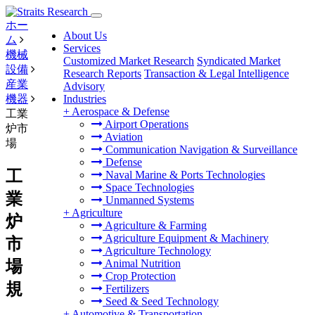
ホー
About Us
ム
Services
機械
Customized Market Research
Syndicated Market
設備
Research Reports
Transaction & Legal Intelligence
産業
Advisory
機器
Industries
+
Aerospace & Defense
工業
Airport Operations
炉市
Aviation
場
Communication Navigation & Surveillance
Defense
工
Naval Marine & Ports Technologies
Space Technologies
業
Unmanned Systems
+
Agriculture
炉
Agriculture & Farming
Agriculture Equipment & Machinery
市
Agriculture Technology
場
Animal Nutrition
Crop Protection
規
Fertilizers
Seed & Seed Technology
+
Automotive & Transportation