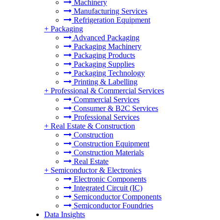
Machinery
Manufacturing Services
Refrigeration Equipment
+
Packaging
Advanced Packaging
Packaging Machinery
Packaging Products
Packaging Supplies
Packaging Technology
Printing & Labelling
+
Professional & Commercial Services
Commercial Services
Consumer & B2C Services
Professional Services
+
Real Estate & Construction
Construction
Construction Equipment
Construction Materials
Real Estate
+
Semiconductor & Electronics
Electronic Components
Integrated Circuit (IC)
Semiconductor Components
Semiconductor Foundries
Data Insights