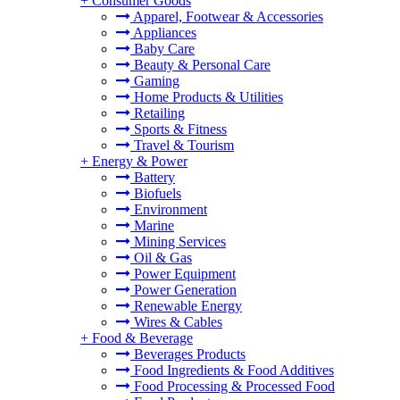
+
Consumer Goods
Apparel, Footwear & Accessories
Appliances
Baby Care
Beauty & Personal Care
Gaming
Home Products & Utilities
Retailing
Sports & Fitness
Travel & Tourism
+
Energy & Power
Battery
Biofuels
Environment
Marine
Mining Services
Oil & Gas
Power Equipment
Power Generation
Renewable Energy
Wires & Cables
+
Food & Beverage
Beverages Products
Food Ingredients & Food Additives
Food Processing & Processed Food