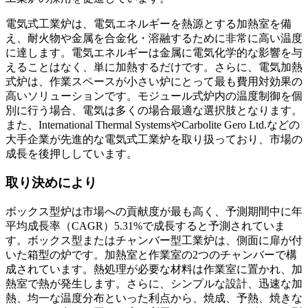
電気式工業炉は、電気エネルギーを熱源とする加熱室を備
え、耐火物や金属を合金化・溶融するために非常に高い温度
に達します。電気エネルギーは金属に電気化学的な影響を与
えることはなく、単に加熱するだけです。さらに、電気加熱
式炉は、作業スペースが小さい炉にとって最も費用対効果の
高いソリューションです。モジュール式炉内の温度制御を個
別に行う場合、電気は多くの場合最適な選択肢となります。
また、International Thermal SystemsやCarbolite Gero Ltd.などの
大手企業が先進的な電気式工業炉を取り扱っており、市場の
成長を後押ししています。
取り決めにより
ボックス型炉は市場への貢献度が最も高く、予測期間中に年
平均成長率（CAGR）5.31%で成長すると予測されていま
す。ボックス型またはチャンバー型工業炉は、側面に扉が付
いた箱型の炉です。加熱室と作業室の2つのチャンバーで構
成されています。熱処理が必要な材料は作業室に置かれ、加
熱室で熱が発生します。さらに、シンプルな設計、迅速な加
熱、均一な温度分布といった利点から、焼成、予熱、焼きな