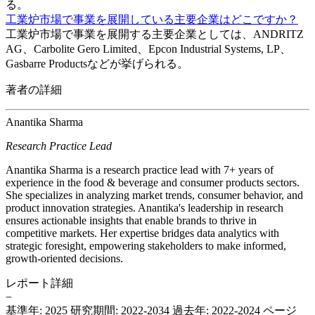
る。
工業炉市場で事業を展開している主要企業はどこですか？
工業炉市場で事業を展開する主要企業としては、ANDRITZ
AG、Carbolite Gero Limited、Epcon Industrial Systems, LP、
Gasbarre Productsなどが挙げられる。
著者の詳細
Anantika Sharma
Research Practice Lead
Anantika Sharma is a research practice lead with 7+ years of
experience in the food & beverage and consumer products sectors.
She specializes in analyzing market trends, consumer behavior, and
product innovation strategies. Anantika's leadership in research
ensures actionable insights that enable brands to thrive in
competitive markets. Her expertise bridges data analytics with
strategic foresight, empowering stakeholders to make informed,
growth-oriented decisions.
レポート詳細
−
基準年: 2025
研究期間: 2022-2034
過去年: 2022-2024
ページ