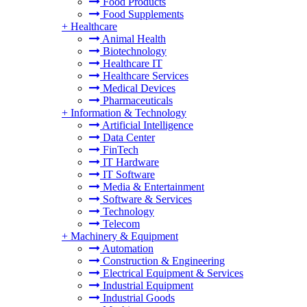
Food Products
Food Supplements
+
Healthcare
Animal Health
Biotechnology
Healthcare IT
Healthcare Services
Medical Devices
Pharmaceuticals
+
Information & Technology
Artificial Intelligence
Data Center
FinTech
IT Hardware
IT Software
Media & Entertainment
Software & Services
Technology
Telecom
+
Machinery & Equipment
Automation
Construction & Engineering
Electrical Equipment & Services
Industrial Equipment
Industrial Goods