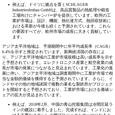
例えば、ドイツに拠点を置くSCHLAGER
Industrieofenbau GmbHは、高品質製品の熱処理や鍛造
工場向けにチャンバー炉を提供しています。欧州の工
業炉市場は、設計、機能、熱伝達方式、熱回収技術に
おける革新が今後も続くと予測されています。これら
の要因すべてが、欧州市場の成長に大きく貢献してい
ます。
アジア太平洋地域は、予測期間中に年平均成長率（CAGR）
6.4%を示すと推定されています。新興経済国の存在によ
り、アジア太平洋地域の工業炉市場規模は高い成長率を示す
と予想されています。エレクトロニクス産業と航空産業の成
長が市場の発展につながると見込まれています。工業化の進
展に伴い、アジア太平洋地域は調査期間中に工業炉市場で相
当な金額的価値を獲得すると予測されています。さらに、イ
ンドやその他の地域諸国で複数の著名な製鉄所がプロジェク
トを開始すると予想されており、工業炉市場における価値シ
ェアの拡大が見込まれています。
例えば、2018年2月、中国の青山控股集団は冷間圧延ラ
インの建設に着手しました。完成すれば、インドにお