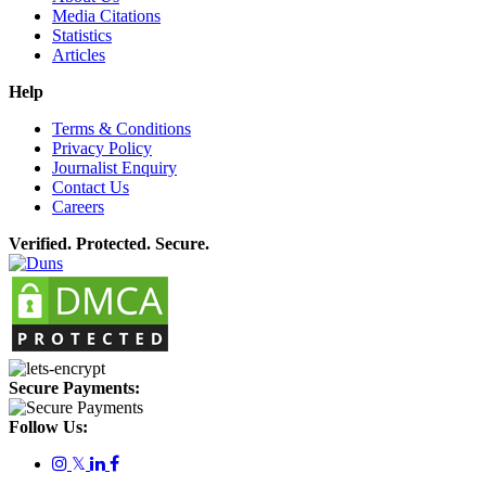
Media Citations
Statistics
Articles
Help
Terms & Conditions
Privacy Policy
Journalist Enquiry
Contact Us
Careers
Verified. Protected. Secure.
Secure Payments:
Follow Us:
𝕏