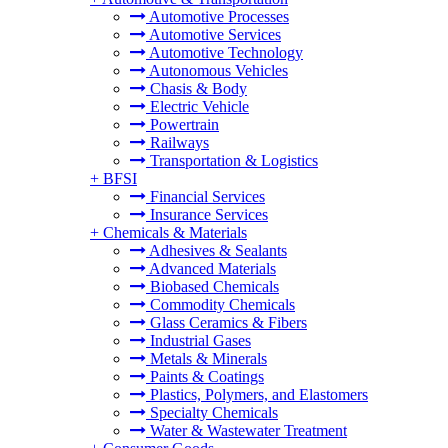
Automotive Processes
Automotive Services
Automotive Technology
Autonomous Vehicles
Chasis & Body
Electric Vehicle
Powertrain
Railways
Transportation & Logistics
+
BFSI
Financial Services
Insurance Services
+
Chemicals & Materials
Adhesives & Sealants
Advanced Materials
Biobased Chemicals
Commodity Chemicals
Glass Ceramics & Fibers
Industrial Gases
Metals & Minerals
Paints & Coatings
Plastics, Polymers, and Elastomers
Specialty Chemicals
Water & Wastewater Treatment