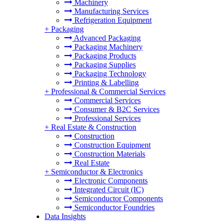
Machinery
Manufacturing Services
Refrigeration Equipment
+
Packaging
Advanced Packaging
Packaging Machinery
Packaging Products
Packaging Supplies
Packaging Technology
Printing & Labelling
+
Professional & Commercial Services
Commercial Services
Consumer & B2C Services
Professional Services
+
Real Estate & Construction
Construction
Construction Equipment
Construction Materials
Real Estate
+
Semiconductor & Electronics
Electronic Components
Integrated Circuit (IC)
Semiconductor Components
Semiconductor Foundries
Data Insights