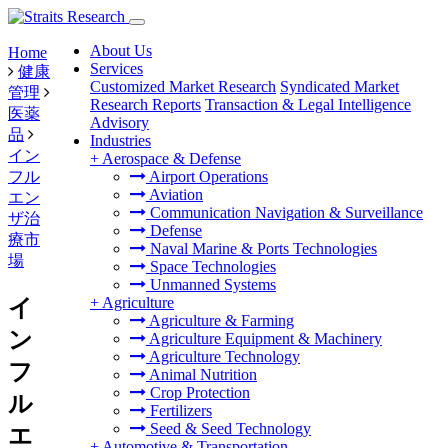
About Us
Home
Services
健康
Customized Market Research
Syndicated Market
管理
Research Reports
Transaction & Legal Intelligence
医薬
Advisory
品
Industries
イン
+
Aerospace & Defense
フル
Airport Operations
Aviation
エン
Communication Navigation & Surveillance
ザ治
Defense
療市
Naval Marine & Ports Technologies
場
Space Technologies
Unmanned Systems
+
Agriculture
イ
Agriculture & Farming
ン
Agriculture Equipment & Machinery
Agriculture Technology
フ
Animal Nutrition
Crop Protection
ル
Fertilizers
Seed & Seed Technology
エ
+
Automotive & Transportation