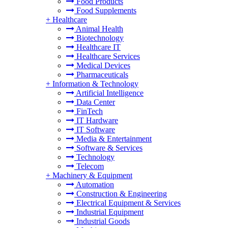
Food Products
Food Supplements
+
Healthcare
Animal Health
Biotechnology
Healthcare IT
Healthcare Services
Medical Devices
Pharmaceuticals
+
Information & Technology
Artificial Intelligence
Data Center
FinTech
IT Hardware
IT Software
Media & Entertainment
Software & Services
Technology
Telecom
+
Machinery & Equipment
Automation
Construction & Engineering
Electrical Equipment & Services
Industrial Equipment
Industrial Goods