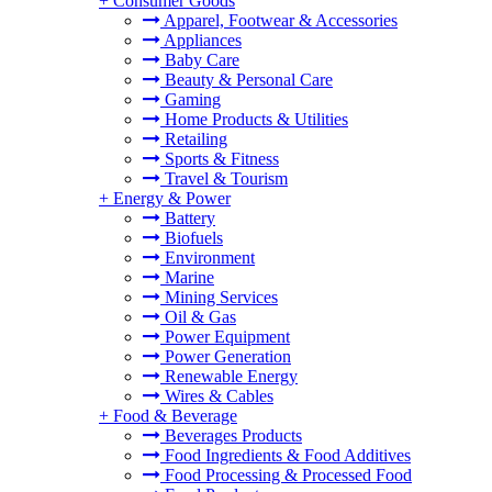
+
Consumer Goods
Apparel, Footwear & Accessories
Appliances
Baby Care
Beauty & Personal Care
Gaming
Home Products & Utilities
Retailing
Sports & Fitness
Travel & Tourism
+
Energy & Power
Battery
Biofuels
Environment
Marine
Mining Services
Oil & Gas
Power Equipment
Power Generation
Renewable Energy
Wires & Cables
+
Food & Beverage
Beverages Products
Food Ingredients & Food Additives
Food Processing & Processed Food