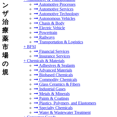
ン
Automotive Processes
Automotive Services
ザ
Automotive Technology
Autonomous Vehicles
治
Chasis & Body
Electric Vehicle
療
Powertrain
Railways
薬
Transportation & Logistics
市
+
BFSI
Financial Services
場
Insurance Services
+
Chemicals & Materials
の
Adhesives & Sealants
Advanced Materials
規
Biobased Chemicals
Commodity Chemicals
Glass Ceramics & Fibers
Industrial Gases
Metals & Minerals
Paints & Coatings
Plastics, Polymers, and Elastomers
Specialty Chemicals
Water & Wastewater Treatment