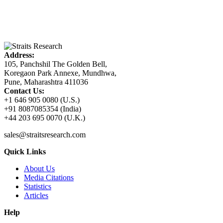
Address:
105, Panchshil The Golden Bell,
Koregaon Park Annexe, Mundhwa,
Pune, Maharashtra 411036
Contact Us:
+1 646 905 0080 (U.S.)
+91 8087085354 (India)
+44 203 695 0070 (U.K.)
sales@straitsresearch.com
Quick Links
About Us
Media Citations
Statistics
Articles
Help