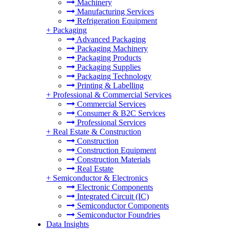
Machinery
Manufacturing Services
Refrigeration Equipment
+
Packaging
Advanced Packaging
Packaging Machinery
Packaging Products
Packaging Supplies
Packaging Technology
Printing & Labelling
+
Professional & Commercial Services
Commercial Services
Consumer & B2C Services
Professional Services
+
Real Estate & Construction
Construction
Construction Equipment
Construction Materials
Real Estate
+
Semiconductor & Electronics
Electronic Components
Integrated Circuit (IC)
Semiconductor Components
Semiconductor Foundries
Data Insights