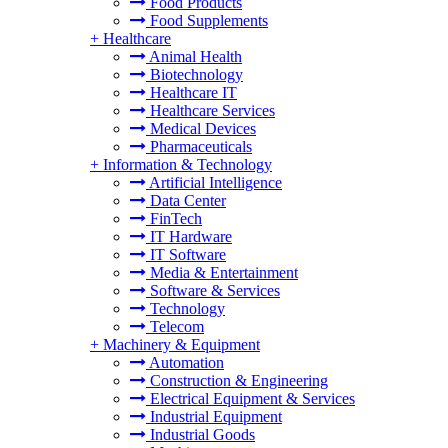
Food Products
Food Supplements
+
Healthcare
Animal Health
Biotechnology
Healthcare IT
Healthcare Services
Medical Devices
Pharmaceuticals
+
Information & Technology
Artificial Intelligence
Data Center
FinTech
IT Hardware
IT Software
Media & Entertainment
Software & Services
Technology
Telecom
+
Machinery & Equipment
Automation
Construction & Engineering
Electrical Equipment & Services
Industrial Equipment
Industrial Goods