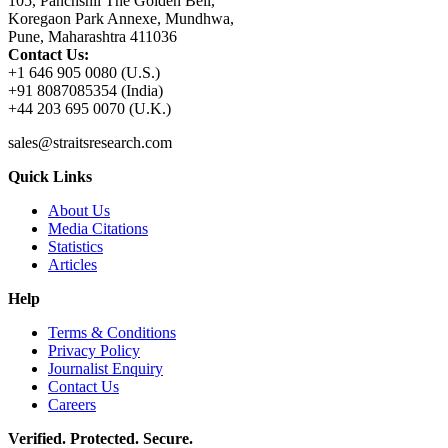
105, Panchshil The Golden Bell,
Koregaon Park Annexe, Mundhwa,
Pune, Maharashtra 411036
Contact Us:
+1 646 905 0080 (U.S.)
+91 8087085354 (India)
+44 203 695 0070 (U.K.)
sales@straitsresearch.com
Quick Links
About Us
Media Citations
Statistics
Articles
Help
Terms & Conditions
Privacy Policy
Journalist Enquiry
Contact Us
Careers
Verified. Protected. Secure.