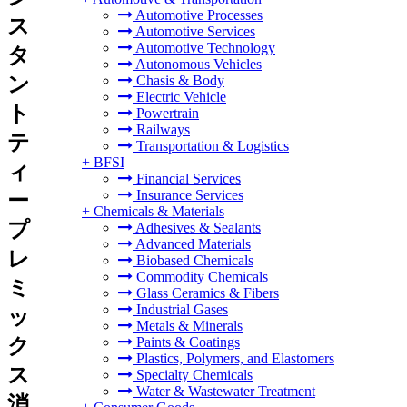
Automotive Processes
ス
Automotive Services
Automotive Technology
タ
Autonomous Vehicles
ン
Chasis & Body
Electric Vehicle
ト
Powertrain
Railways
テ
Transportation & Logistics
+
BFSI
ィ
Financial Services
Insurance Services
ー
+
Chemicals & Materials
プ
Adhesives & Sealants
Advanced Materials
レ
Biobased Chemicals
Commodity Chemicals
ミ
Glass Ceramics & Fibers
Industrial Gases
ッ
Metals & Minerals
ク
Paints & Coatings
Plastics, Polymers, and Elastomers
ス
Specialty Chemicals
Water & Wastewater Treatment
消