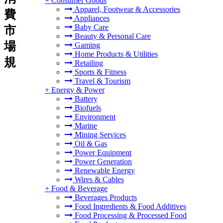
+
Consumer Goods
Apparel, Footwear & Accessories
費
Appliances
Baby Care
市
Beauty & Personal Care
場
Gaming
Home Products & Utilities
規
Retailing
Sports & Fitness
Travel & Tourism
+
Energy & Power
Battery
Biofuels
Environment
Marine
Mining Services
Oil & Gas
Power Equipment
Power Generation
Renewable Energy
Wires & Cables
+
Food & Beverage
Beverages Products
Food Ingredients & Food Additives
Food Processing & Processed Food