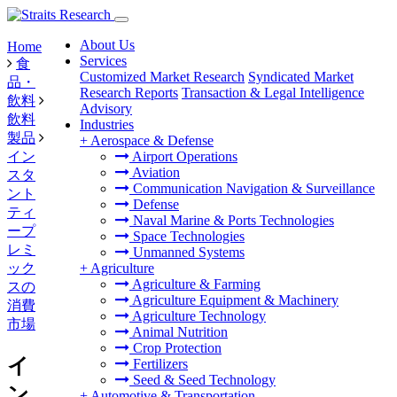
About Us
Home
Services
食
Customized Market Research
Syndicated Market
品・
Research Reports
Transaction & Legal Intelligence
飲料
Advisory
飲料
Industries
製品
+
Aerospace & Defense
イン
Airport Operations
Aviation
スタ
Communication Navigation & Surveillance
ント
Defense
ティ
Naval Marine & Ports Technologies
ープ
Space Technologies
レミ
Unmanned Systems
ック
+
Agriculture
Agriculture & Farming
スの
Agriculture Equipment & Machinery
消費
Agriculture Technology
市場
Animal Nutrition
Crop Protection
イ
Fertilizers
Seed & Seed Technology
ン
+
Automotive & Transportation