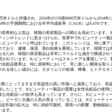
米ドルと評価され、2026年の159億9000万米ドルから2034年に
34年の予測期間における年平均成長率（CAGR）は8.43%です。
ーの世界的な人気は、韓国の美容製品への関心を高めています。
ティンやトレンドに惹きつけられ、世界中でK-ビューティー製
K-ビューティーと呼ばれています。このトレンドは、特に東ア
めており、健康、保湿、美白効果を重視しています。韓国では
あるため、韓国の美容製品は非常にマイルドな成分で構成され
用されています。K-ビューティーはスキンケアを重視しつつ、
の化粧品業界は、特に原材料において、常に新しい開発を取り
用される珍しい成分には、カタツムリの粘液、蜂毒、ヒトデエキ
企業にとってますます収益性の高い市場へと成長しており、収
加したことで、Kビューティー製品の需要は女性化粧品の使用
級な化粧品への欲求も高まっています。さらに、Kビューティ
し、ビーガン主義の人気が高まっていることは、Kビューティ
製品市場の拡大は、特に持続可能性、環境への影響、動物福祉
います。