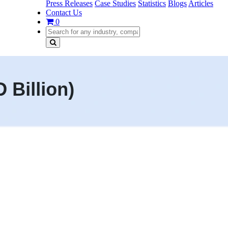
Press Releases
Case Studies
Statistics
Blogs
Articles
Contact Us
0