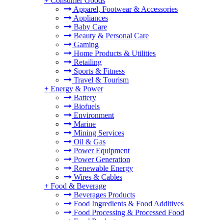
+
Consumer Goods
Apparel, Footwear & Accessories
Appliances
Baby Care
Beauty & Personal Care
Gaming
Home Products & Utilities
Retailing
Sports & Fitness
Travel & Tourism
+
Energy & Power
Battery
Biofuels
Environment
Marine
Mining Services
Oil & Gas
Power Equipment
Power Generation
Renewable Energy
Wires & Cables
+
Food & Beverage
Beverages Products
Food Ingredients & Food Additives
Food Processing & Processed Food