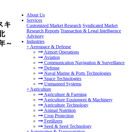
About Us
Services
スキ
Customized Market Research
Syndicated Market
Research Reports
Transaction & Legal Intelligence
北
Advisory
Industries
年～
+
Aerospace & Defense
Airport Operations
Aviation
Communication Navigation & Surveillance
Defense
Naval Marine & Ports Technologies
Space Technologies
Unmanned Systems
+
Agriculture
Agriculture & Farming
Agriculture Equipment & Machinery
Agriculture Technology
Animal Nutrition
Crop Protection
Fertilizers
Seed & Seed Technology
+
Automotive & Transportation