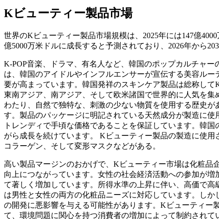
Kビューティー製品市場
世界のKビューティー製品市場規模は、2025年には147億4000万
億5000万米ドルに成長すると予測されており、2026年から20
K-POP音楽、ドラマ、有名人など、韓国のポップカルチャ
は、韓国のアイドルやインフルエンサーが宣伝する美容ルー
要が高まっています。韓国発祥のスキンケア製品は総称して
東南アジア、南アジア、そして欧米諸国で世界的に人気を集
わたり、自然で独特な、刺激の少ない物質を使用する歴史が
す。製品のパッケージに明記されている天然成分が製造に使
トレンディで手頃な価格であることを保証しています。韓国
がら成長を続けています。 Kビューティー製品の製造に使
コラーゲン、そして変形マスクなどがある。
高い製品マージンのおかげで、Kビューティー市場は化粧品
向上につながっています。女性の社会経済活動への参加が増
て著しく増加しています。所得水準の上昇に伴い、高価で高
は男性と女性の両方の化粧品ニーズに対応しています。しか
の開発に悪影響を与える可能性があります。Kビューティー
て、環境問題に関心を持つ消費者の増加によって制約されて