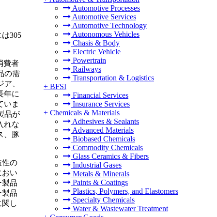
Automotive Processes
Automotive Services
Automotive Technology
Autonomous Vehicles
は305
Chasis & Body
Electric Vehicle
Powertrain
消費者
Railways
品の需
Transportation & Logistics
ジア、
+
BFSI
長年に
Financial Services
ていま
Insurance Services
+
Chemicals & Materials
製品が
Adhesives & Sealants
入れな
Advanced Materials
ス、豚
Biobased Chemicals
Commodity Chemicals
Glass Ceramics & Fibers
益性の
Industrial Gases
におい
Metals & Minerals
Paints & Coatings
ー製品
Plastics, Polymers, and Elastomers
ー製品
Specialty Chemicals
に関し
Water & Wastewater Treatment