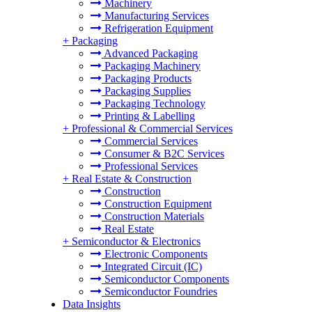
Machinery
Manufacturing Services
Refrigeration Equipment
+
Packaging
Advanced Packaging
Packaging Machinery
Packaging Products
Packaging Supplies
Packaging Technology
Printing & Labelling
+
Professional & Commercial Services
Commercial Services
Consumer & B2C Services
Professional Services
+
Real Estate & Construction
Construction
Construction Equipment
Construction Materials
Real Estate
+
Semiconductor & Electronics
Electronic Components
Integrated Circuit (IC)
Semiconductor Components
Semiconductor Foundries
Data Insights