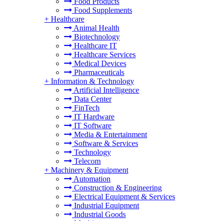
Food Products
Food Supplements
+
Healthcare
Animal Health
Biotechnology
Healthcare IT
Healthcare Services
Medical Devices
Pharmaceuticals
+
Information & Technology
Artificial Intelligence
Data Center
FinTech
IT Hardware
IT Software
Media & Entertainment
Software & Services
Technology
Telecom
+
Machinery & Equipment
Automation
Construction & Engineering
Electrical Equipment & Services
Industrial Equipment
Industrial Goods