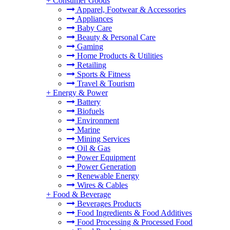
+
Consumer Goods
Apparel, Footwear & Accessories
Appliances
Baby Care
Beauty & Personal Care
Gaming
Home Products & Utilities
Retailing
Sports & Fitness
Travel & Tourism
+
Energy & Power
Battery
Biofuels
Environment
Marine
Mining Services
Oil & Gas
Power Equipment
Power Generation
Renewable Energy
Wires & Cables
+
Food & Beverage
Beverages Products
Food Ingredients & Food Additives
Food Processing & Processed Food