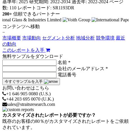
基準年: 2025
研究期間: 2022-2034
過去年: 2022-2024
ページ
数: 110
レポートコード: SR1193DR
200+
信頼できるパートナー
コンテンツへ移動
−
市場概要
市場動向
セグメント分析
地域分析
競争環境
最近
の動向
このレポートを入手
無料サンプルをダウンロード
名前 *
会社のメールアドレス *
電話番号
今すぐサンプルを入手
お問い合わせはこちら
+1 646 905 0080 (U.S.)
+44 203 695 0070 (U.K.)
sales@straitsresearch.com
カスタマイズされたレポートが必要ですか？
既存のお客様の80％がカスタマイズされたレポートをご依頼
されています。