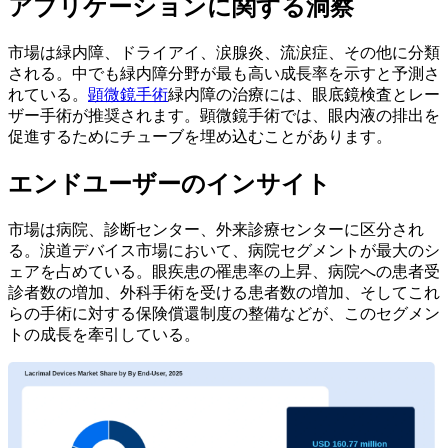
アプリケーションに関する洞察
市場は緑内障、ドライアイ、涙腺炎、流涙症、その他に分類
される。中でも緑内障分野が最も高い成長率を示すと予測さ
れている。
顕微鏡手術
緑内障の治療には、眼底鏡検査とレー
ザー手術が推奨されます。顕微鏡手術では、眼内液の排出を
促進するためにチューブを埋め込むことがあります。
エンドユーザーのインサイト
市場は病院、診断センター、外来診療センターに区分され
る。涙道デバイス市場において、病院セグメントが最大のシ
ェアを占めている。眼疾患の罹患率の上昇、病院への患者受
診者数の増加、外科手術を受ける患者数の増加、そしてこれ
らの手術に対する保険償還制度の整備などが、このセグメン
トの成長を牽引している。