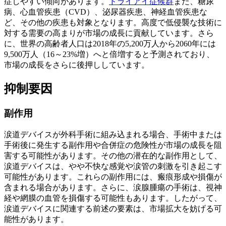
症しやすい傾向があります。
ドライアイ症候群
また、糖尿
病、心血管疾患（CVD）、泌尿器疾患、神経血管疾患な
ど、その他の疾患も対象となります。高度で低侵襲な技術に
対する需要の高まりが市場の成長に貢献しています。さら
に、世界の高齢者人口は2018年の5,200万人から2060年には
9,500万人（16～23%増）へと倍増すると予測されており、
市場の成長をさらに後押ししています。
抑制要因
副作用
涙道デバイスが外科手術に組み込まれる場合、手術中または
手術後に発生する副作用や合併症の危険性が市場の成長を阻
害する可能性があります。その他の潜在的な副作用として、
涙道デバイスは、やや不快な感覚や涙管の刺激を引き起こす
可能性があります。これらの副作用には、瘢痕形成や損傷が
含まれる場合があります。さらに、涙腺腫瘍の手術は、視神
経や網膜の血管を損傷する可能性もあります。したがって、
涙道デバイスに関連する前述の要素は、市場拡大を妨げる可
能性があります。