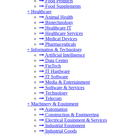
Food Products
Food Supplements
+
Healthcare
Animal Health
Biotechnology
Healthcare IT
Healthcare Services
Medical Devices
Pharmaceuticals
+
Information & Technology
Artificial Intelligence
Data Center
FinTech
IT Hardware
IT Software
Media & Entertainment
Software & Services
Technology
Telecom
+
Machinery & Equipment
Automation
Construction & Engineering
Electrical Equipment & Services
Industrial Equipment
Industrial Goods