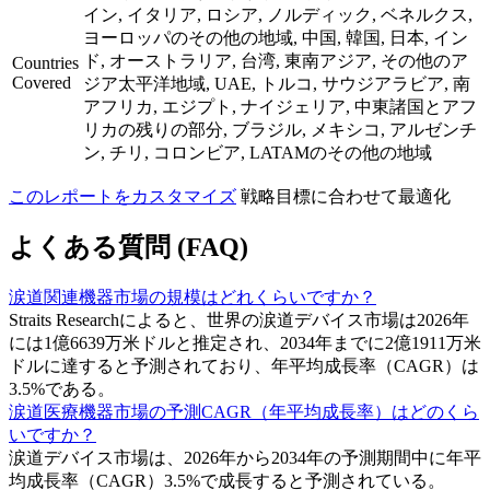
イン, イタリア, ロシア, ノルディック, ベネルクス,
ヨーロッパのその他の地域, 中国, 韓国, 日本, イン
ド, オーストラリア, 台湾, 東南アジア, その他のア
Countries
Covered
ジア太平洋地域, UAE, トルコ, サウジアラビア, 南
アフリカ, エジプト, ナイジェリア, 中東諸国とアフ
リカの残りの部分, ブラジル, メキシコ, アルゼンチ
ン, チリ, コロンビア, LATAMのその他の地域
このレポートをカスタマイズ
戦略目標に合わせて最適化
よくある質問 (FAQ)
涙道関連機器市場の規模はどれくらいですか？
Straits Researchによると、世界の涙道デバイス市場は2026年
には1億6639万米ドルと推定され、2034年までに2億1911万米
ドルに達すると予測されており、年平均成長率（CAGR）は
3.5%である。
涙道医療機器市場の予測CAGR（年平均成長率）はどのくら
いですか？
涙道デバイス市場は、2026年から2034年の予測期間中に年平
均成長率（CAGR）3.5%で成長すると予測されている。