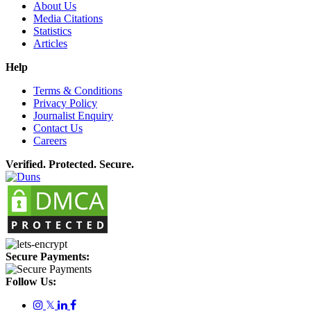
About Us
Media Citations
Statistics
Articles
Help
Terms & Conditions
Privacy Policy
Journalist Enquiry
Contact Us
Careers
Verified. Protected. Secure.
Secure Payments:
Follow Us:
𝕏