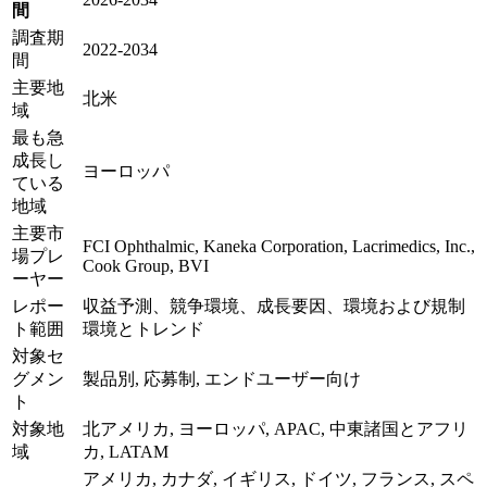
間
調査期
2022-2034
間
主要地
北米
域
最も急
成長し
ヨーロッパ
ている
地域
主要市
FCI Ophthalmic, Kaneka Corporation, Lacrimedics, Inc.,
場プレ
Cook Group, BVI
ーヤー
レポー
収益予測、競争環境、成長要因、環境および規制
ト範囲
環境とトレンド
対象セ
グメン
製品別, 応募制, エンドユーザー向け
ト
対象地
北アメリカ, ヨーロッパ, APAC, 中東諸国とアフリ
域
カ, LATAM
アメリカ, カナダ, イギリス, ドイツ, フランス, スペ