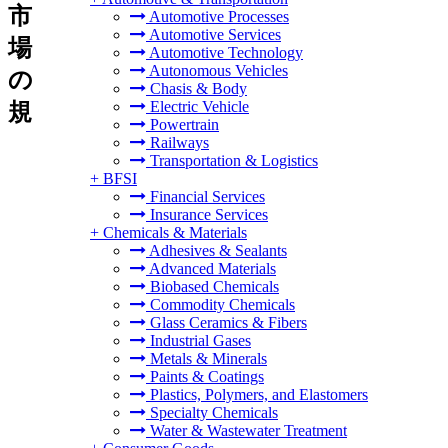
市
Automotive Processes
Automotive Services
場
Automotive Technology
Autonomous Vehicles
の
Chasis & Body
Electric Vehicle
規
Powertrain
Railways
Transportation & Logistics
+
BFSI
Financial Services
Insurance Services
+
Chemicals & Materials
Adhesives & Sealants
Advanced Materials
Biobased Chemicals
Commodity Chemicals
Glass Ceramics & Fibers
Industrial Gases
Metals & Minerals
Paints & Coatings
Plastics, Polymers, and Elastomers
Specialty Chemicals
Water & Wastewater Treatment