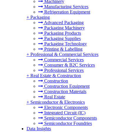
Machinery
Manufacturing Services
Refrigeration Equipment
+
Packaging
Advanced Packaging
Packaging Machinery
Packaging Products
Packaging Supplies
Packaging Technology
Printing & Labelling
+
Professional & Commercial Services
Commercial Services
Consumer & B2C Services
Professional Services
+
Real Estate & Construction
Construction
Construction Equipment
Construction Materials
Real Estate
+
Semiconductor & Electronics
Electronic Components
Integrated Circuit (IC)
Semiconductor Components
Semiconductor Foundries
Data Insights