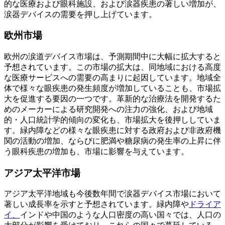
的な医療および眼科施設、および涙器疾患の著しい増加が、
涙器デバイスの需要を押し上げています。
欧州市場
欧州の涙道デバイス市場は、予測期間中に大幅に拡大すると
予想されています。この市場の拡大は、同地域における高度
な医療サービスへの需要の高まりに起因しています。地域全
体で様々な眼疾患の発生頻度が増加していることも、市場拡
大を促進する要因の一つです。革新的な治療法を開発するた
めのメーカーによる研究開発への注力の強化、および地域
的・人口統計学的傾向の変化も、市場拡大を後押ししていま
す。緑内障などの様々な眼疾患に対する政府および非政府機
関の活動の増加、ならびに肥満や糖尿病の発生率の上昇に伴
う眼科疾患の増加も、市場に影響を与えています。
アジア太平洋市場
アジア太平洋地域も今後数年間で涙器デバイス市場において
著しい成長率を示すと予想されています。緑内障や
ドライア
イ、
インドや中国のような人口密度の高い国々では、人口の