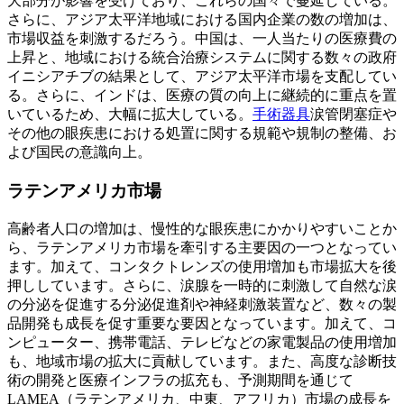
大部分が影響を受けており、これらの国々で蔓延している。
さらに、アジア太平洋地域における国内企業の数の増加は、
市場収益を刺激するだろう。中国は、一人当たりの医療費の
上昇と、地域における統合治療システムに関する数々の政府
イニシアチブの結果として、アジア太平洋市場を支配してい
る。さらに、インドは、医療の質の向上に継続的に重点を置
いているため、大幅に拡大している。
手術器具
涙管閉塞症や
その他の眼疾患における処置に関する規範や規制の整備、お
よび国民の意識向上。
ラテンアメリカ市場
高齢者人口の増加は、慢性的な眼疾患にかかりやすいことか
ら、ラテンアメリカ市場を牽引する主要因の一つとなってい
ます。加えて、コンタクトレンズの使用増加も市場拡大を後
押ししています。さらに、涙腺を一時的に刺激して自然な涙
の分泌を促進する分泌促進剤や神経刺激装置など、数々の製
品開発も成長を促す重要な要因となっています。加えて、コ
ンピューター、携帯電話、テレビなどの家電製品の使用増加
も、地域市場の拡大に貢献しています。また、高度な診断技
術の開発と医療インフラの拡充も、予測期間を通じて
LAMEA（ラテンアメリカ、中東、アフリカ）市場の成長を