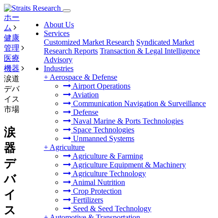
ホー
About Us
ム
Services
健康
Customized Market Research
Syndicated Market
管理
Research Reports
Transaction & Legal Intelligence
医療
Advisory
機器
Industries
+
Aerospace & Defense
涙道
Airport Operations
デバ
Aviation
イス
Communication Navigation & Surveillance
市場
Defense
Naval Marine & Ports Technologies
Space Technologies
涙
Unmanned Systems
器
+
Agriculture
Agriculture & Farming
デ
Agriculture Equipment & Machinery
Agriculture Technology
バ
Animal Nutrition
Crop Protection
イ
Fertilizers
ス
Seed & Seed Technology
+
Automotive & Transportation