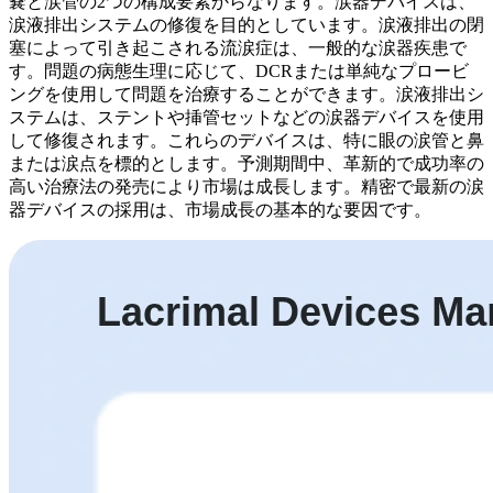
嚢と涙管の2つの構成要素からなります。涙器デバイスは、
涙液排出システムの修復を目的としています。涙液排出の閉
塞によって引き起こされる流涙症は、一般的な涙器疾患で
す。問題の病態生理に応じて、DCRまたは単純なプロービ
ングを使用して問題を治療することができます。涙液排出シ
ステムは、ステントや挿管セットなどの涙器デバイスを使用
して修復されます。これらのデバイスは、特に眼の涙管と鼻
または涙点を標的とします。予測期間中、革新的で成功率の
高い治療法の発売により市場は成長します。精密で最新の涙
器デバイスの採用は、市場成長の基本的な要因です。