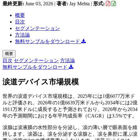
最終更新:
June 03, 2026
|
著者:
Jay Mehta
|
形式:
概要
目次
セグメンテーション
方法論
無料サンプルをダウンロード
概要
目次
セグメンテーション
方法論
無料サンプルをダウンロード
涙道デバイス市場規模
世界の涙道デバイス市場規模は、2025年には1億6077万米ド
ルと評価され、2026年の1億6639万米ドルから2034年には2億
1911万米ドルに成長すると予測されており、2026年から2034
年の予測期間における年平均成長率（CAGR）は3.5%です。
涙腺は涙液膜の水性部分を分泌し、涙の薄い層で眼表面を維
持します。涙器は、涙を分泌する涙腺と、涙を鼻腔に運ぶ涙