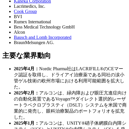
Kaneka Corporation
Lacrimedics, Inc.
Cook Group
BVI
Rumex International
Bess Medical Technology GmbH
Alcon
Bausch and Lomb Incorporated
BraunMelsungen AG.
主要な業界動向
2025年4月：
Nordic Pharma社はLACRIFILL®のCEマー
ク認証を取得し、ドライアイ治療薬である同社の涙小
管ゲル技術の欧州市場における利用可能範囲を拡大し
た。
2025年2月：
アルコンは、緑内障および眼圧亢進症向け
の自動化装置であるVoyager™ダイレクト選択的レーザ
ートラベクロプラスティ（DSLT）システムを米国で商
業的に発売し、眼科治療製品のポートフォリオを拡充
した。
2025年1月：
アルコンは、UNITY®硝子体網膜白内障シ