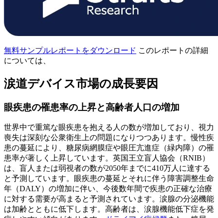
無料サンプルレポートをダウンロード
このレポートの詳細
については、
涙道デバイス市場の成長要因
眼疾患の罹患率の上昇と高齢者人口の増加
世界中で重篤な眼疾患を抱える人の数が増加しており、視力
喪失は深刻な公衆衛生上の問題になりつつあります。慢性疾
患の蔓延により、糖尿病網膜症や眼圧亢進症（緑内障）の罹
患率が著しく上昇しています。英国王立盲人協会（RNIB）
は、盲人または弱視者の数が2050年までに410万人に達する
と予測しています。眼疾患の蔓延とそれに伴う障害調整生命
年（DALY）の増加に伴い、今後数年間で疾患の正確な治療
に対する需要が高まると予測されています。涙腺の分泌機能
は加齢とともに低下します。高齢者は、涙腺機能低下症を発