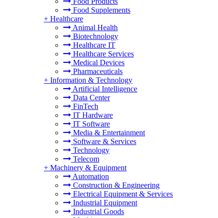
Food Products
Food Supplements
+
Healthcare
Animal Health
Biotechnology
Healthcare IT
Healthcare Services
Medical Devices
Pharmaceuticals
+
Information & Technology
Artificial Intelligence
Data Center
FinTech
IT Hardware
IT Software
Media & Entertainment
Software & Services
Technology
Telecom
+
Machinery & Equipment
Automation
Construction & Engineering
Electrical Equipment & Services
Industrial Equipment
Industrial Goods