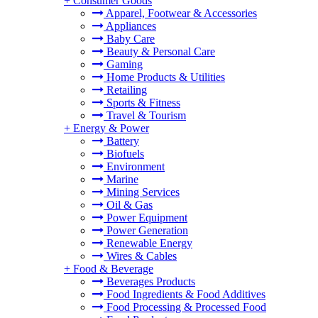
+
Consumer Goods
Apparel, Footwear & Accessories
Appliances
Baby Care
Beauty & Personal Care
Gaming
Home Products & Utilities
Retailing
Sports & Fitness
Travel & Tourism
+
Energy & Power
Battery
Biofuels
Environment
Marine
Mining Services
Oil & Gas
Power Equipment
Power Generation
Renewable Energy
Wires & Cables
+
Food & Beverage
Beverages Products
Food Ingredients & Food Additives
Food Processing & Processed Food