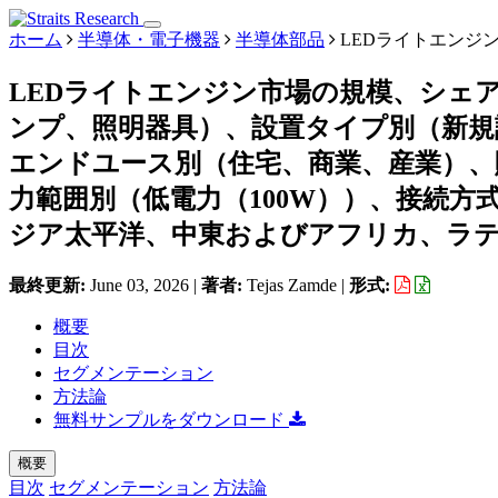
ホーム
半導体・電子機器
半導体部品
LEDライトエンジ
LEDライトエンジン市場の規模、シェ
ンプ、照明器具）、設置タイプ別（新規
エンドユース別（住宅、商業、産業）、
力範囲別（低電力（100W））、接続方
ジア太平洋、中東およびアフリカ、ラテンア
最終更新:
June 03, 2026
|
著者:
Tejas Zamde
|
形式:
概要
目次
セグメンテーション
方法論
無料サンプルをダウンロード
概要
目次
セグメンテーション
方法論