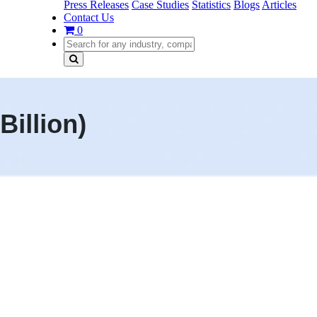
Press Releases
Case Studies
Statistics
Blogs
Articles
Contact Us
0