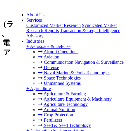
About Us
Services
（ラ
Customized Market Research
Syndicated Market
Research Reports
Transaction & Legal Intelligence
）、
Advisory
Industries
、電
+
Aerospace & Defense
、ア
Airport Operations
Aviation
Communication Navigation & Surveillance
Defense
Naval Marine & Ports Technologies
Space Technologies
Unmanned Systems
+
Agriculture
Agriculture & Farming
Agriculture Equipment & Machinery
Agriculture Technology
Animal Nutrition
Crop Protection
Fertilizers
Seed & Seed Technology
+
Automotive & Transportation