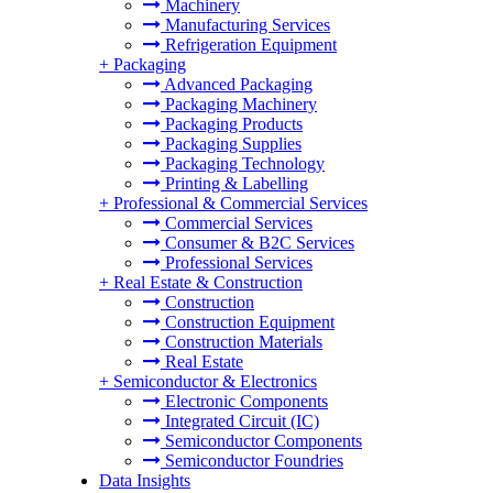
Machinery
Manufacturing Services
Refrigeration Equipment
+
Packaging
Advanced Packaging
Packaging Machinery
Packaging Products
Packaging Supplies
Packaging Technology
Printing & Labelling
+
Professional & Commercial Services
Commercial Services
Consumer & B2C Services
Professional Services
+
Real Estate & Construction
Construction
Construction Equipment
Construction Materials
Real Estate
+
Semiconductor & Electronics
Electronic Components
Integrated Circuit (IC)
Semiconductor Components
Semiconductor Foundries
Data Insights