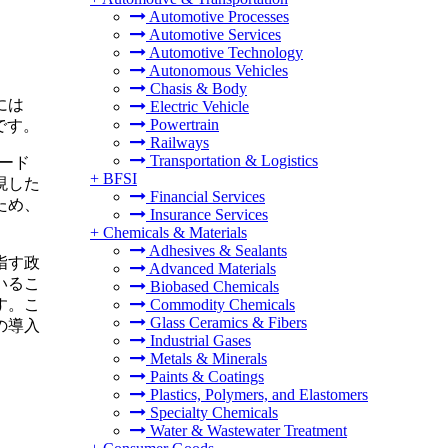
Automotive Processes
Automotive Services
Automotive Technology
Autonomous Vehicles
Chasis & Body
には
Electric Vehicle
Powertrain
です。
Railways
Transportation & Logistics
ード
+
BFSI
現した
Financial Services
ため、
Insurance Services
+
Chemicals & Materials
Adhesives & Sealants
指す政
Advanced Materials
いるこ
Biobased Chemicals
す。こ
Commodity Chemicals
Glass Ceramics & Fibers
の導入
Industrial Gases
Metals & Minerals
Paints & Coatings
Plastics, Polymers, and Elastomers
Specialty Chemicals
Water & Wastewater Treatment