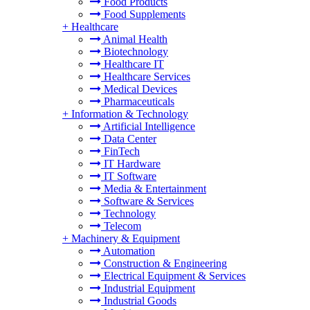
Food Products
Food Supplements
+
Healthcare
Animal Health
Biotechnology
Healthcare IT
Healthcare Services
Medical Devices
Pharmaceuticals
+
Information & Technology
Artificial Intelligence
Data Center
FinTech
IT Hardware
IT Software
Media & Entertainment
Software & Services
Technology
Telecom
+
Machinery & Equipment
Automation
Construction & Engineering
Electrical Equipment & Services
Industrial Equipment
Industrial Goods