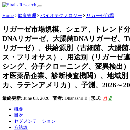
Home
健康管理
バイオテクノロジー
リガーゼ市場
リガーゼ市場規模、シェア、トレンド分
DNAリガーゼ、大腸菌DNAリガーゼ、Tth
リガーゼ）、供給源別（古細菌、大腸
ス・フリオサス）、用途別（リガーゼ連
シング、分子クローニング、変異検出）
オ医薬品企業、診断検査機関）、地域別
カ、ラテンアメリカ）、予測、2026～20
最終更新:
June 03, 2026
|
著者:
Dhanashri B
|
形式:
概要
目次
セグメンテーション
方法論