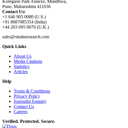
Koregaon Park Annexe, Mundhwa,
Pune, Maharashtra 411036
Contact Us:
+1 646 905 0080 (U.S.)
+91 8087085354 (India)
+44 203 695 0070 (U.K.)
sales@straitsresearch.com
Quick Links
About Us
Media Citations
Statistics
Articles
Help
Terms & Conditions
Privacy Policy
Journalist Enquiry
Contact Us
Careers
Verified. Protected. Secure.