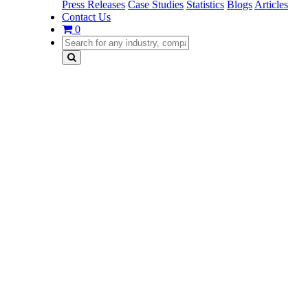
Press Releases
Case Studies
Statistics
Blogs
Articles
Contact Us
0