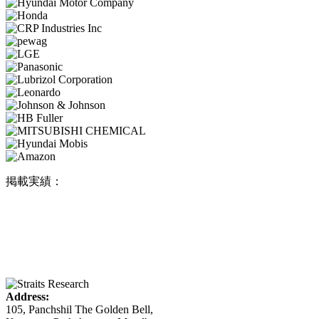
掲載実績：
Address:
105, Panchshil The Golden Bell,