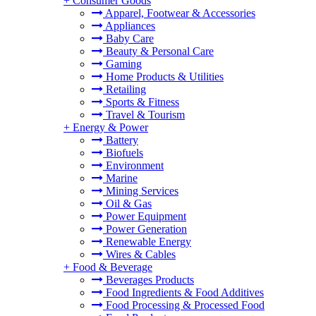
+
Consumer Goods
Apparel, Footwear & Accessories
Appliances
Baby Care
Beauty & Personal Care
Gaming
Home Products & Utilities
Retailing
Sports & Fitness
Travel & Tourism
+
Energy & Power
。
Battery
Biofuels
Environment
Marine
Mining Services
Oil & Gas
Power Equipment
Power Generation
Renewable Energy
Wires & Cables
+
Food & Beverage
Beverages Products
Food Ingredients & Food Additives
Food Processing & Processed Food