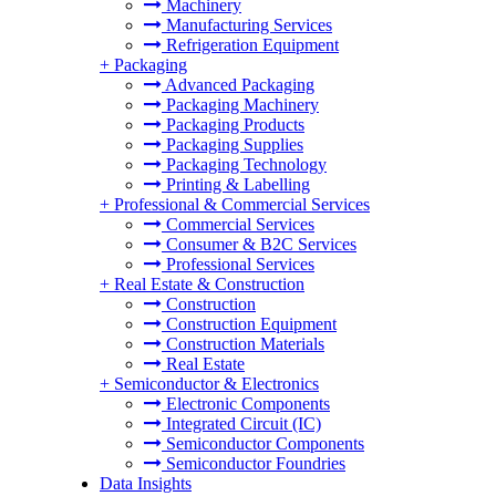
Machinery
Manufacturing Services
Refrigeration Equipment
+
Packaging
Advanced Packaging
Packaging Machinery
Packaging Products
Packaging Supplies
Packaging Technology
Printing & Labelling
+
Professional & Commercial Services
Commercial Services
Consumer & B2C Services
Professional Services
+
Real Estate & Construction
Construction
Construction Equipment
Construction Materials
Real Estate
+
Semiconductor & Electronics
Electronic Components
Integrated Circuit (IC)
Semiconductor Components
Semiconductor Foundries
Data Insights