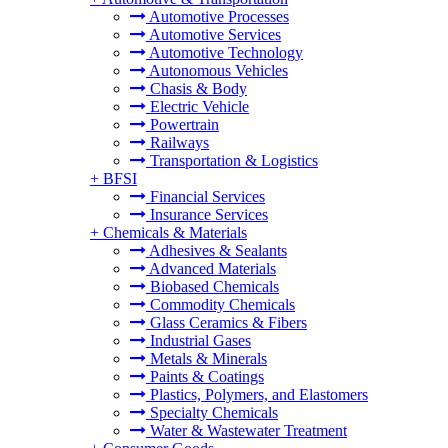
Automotive Processes
Automotive Services
Automotive Technology
Autonomous Vehicles
Chasis & Body
Electric Vehicle
Powertrain
Railways
Transportation & Logistics
+
BFSI
Financial Services
Insurance Services
+
Chemicals & Materials
Adhesives & Sealants
Advanced Materials
Biobased Chemicals
Commodity Chemicals
Glass Ceramics & Fibers
Industrial Gases
Metals & Minerals
Paints & Coatings
Plastics, Polymers, and Elastomers
Specialty Chemicals
Water & Wastewater Treatment