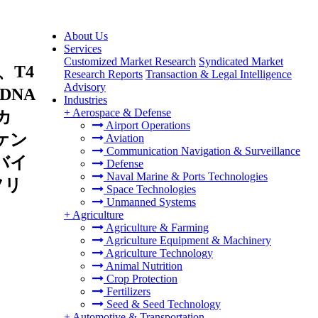
About Us
Services
Customized Market Research
Syndicated Market
T4
Research Reports
Transaction & Legal Intelligence
Advisory
DNA
Industries
+
Aerospace & Defense
カ
Airport Operations
ケン
Aviation
Communication Navigation & Surveillance
バイ
Defense
Naval Marine & Ports Technologies
フリ
Space Technologies
Unmanned Systems
+
Agriculture
Agriculture & Farming
Agriculture Equipment & Machinery
Agriculture Technology
Animal Nutrition
Crop Protection
Fertilizers
Seed & Seed Technology
+
Automotive & Transportation