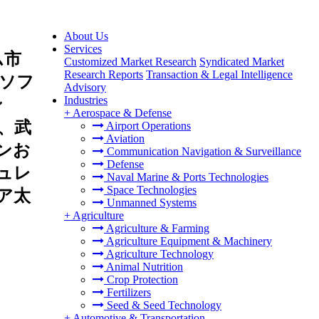
About Us
Services
ム市
Customized Market Research
Syndicated Market
Research Reports
Transaction & Legal Intelligence
ソフ
Advisory
Industries
ン
+
Aerospace & Defense
、武
Airport Operations
Aviation
ンお
Communication Navigation & Surveillance
Defense
ュレ
Naval Marine & Ports Technologies
Space Technologies
ア太
Unmanned Systems
+
Agriculture
Agriculture & Farming
Agriculture Equipment & Machinery
Agriculture Technology
Animal Nutrition
Crop Protection
Fertilizers
Seed & Seed Technology
+
Automotive & Transportation