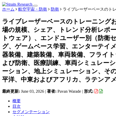
ホーム
航空宇宙・防衛
防衛
ライブレーザーベースのトレ
ライブレーザーベースのトレーニング
場の規模、シェア、トレンド分析レポ
トウェア）、エンドユーザー別（防衛セ
グ、ゲームベース学習、エンターテイ
器装備、建築装備、車両装備、フライ
よび防衛、医療訓練、車両シミュレー
ーション、地上シミュレーション、そ
平洋、中東およびアフリカ、ラテンアメリカ
最終更新:
June 03, 2026
|
著者:
Pavan Warade
|
形式:
概要
目次
セグメンテーション