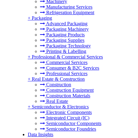
Machinery
Manufacturing Services
Refrigeration Equipment
+
Packaging
Advanced Packaging
Packaging Machinery
Packaging Products
Packaging Supplies
Packaging Technology
Printing & Labelling
+
Professional & Commercial Services
Commercial Services
Consumer & B2C Services
Professional Services
+
Real Estate & Construction
Construction
Construction Equipment
Construction Materials
Real Estate
+
Semiconductor & Electronics
Electronic Components
Integrated Circuit (IC)
Semiconductor Components
Semiconductor Foundries
Data Insights