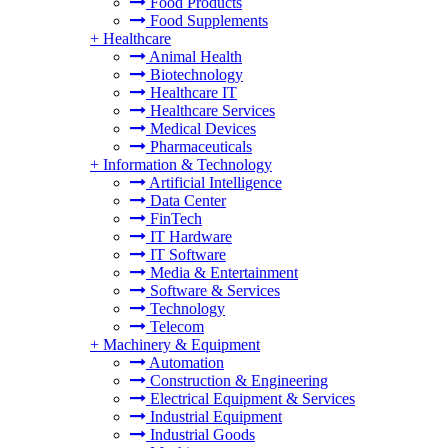
Food Products
Food Supplements
+
Healthcare
Animal Health
Biotechnology
Healthcare IT
Healthcare Services
Medical Devices
Pharmaceuticals
+
Information & Technology
Artificial Intelligence
Data Center
FinTech
IT Hardware
IT Software
Media & Entertainment
Software & Services
Technology
Telecom
+
Machinery & Equipment
Automation
Construction & Engineering
Electrical Equipment & Services
Industrial Equipment
Industrial Goods