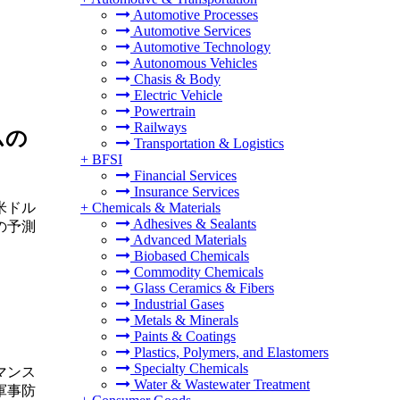
Automotive Processes
Automotive Services
Automotive Technology
Autonomous Vehicles
Chasis & Body
Electric Vehicle
Powertrain
Railways
ムの
Transportation & Logistics
+
BFSI
Financial Services
Insurance Services
米ドル
+
Chemicals & Materials
Adhesives & Sealants
年の予測
Advanced Materials
Biobased Chemicals
Commodity Chemicals
Glass Ceramics & Fibers
Industrial Gases
Metals & Minerals
Paints & Coatings
Plastics, Polymers, and Elastomers
Specialty Chemicals
マンス
Water & Wastewater Treatment
軍事防