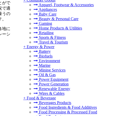
+
Consumer Goods
とがで
Apparel, Footwear & Accessories
況で適
Appliances
養うの
Baby Care
Beauty & Personal Care
す。
Gaming
Home Products & Utilities
各地に
Retailing
レーシ
Sports & Fitness
Travel & Tourism
+
Energy & Power
Battery
Biofuels
Environment
Marine
Mining Services
Oil & Gas
Power Equipment
Power Generation
Renewable Energy
Wires & Cables
+
Food & Beverage
Beverages Products
Food Ingredients & Food Additives
Food Processing & Processed Food