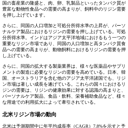
国の畜産業の隆盛と、肉、卵、乳製品といったタンパク質が
豊富な動物性食品への需要の高まりが、飼料中のリジン需要
を押し上げています。
さらに、同国の人口増加と可処分所得水準の上昇が、パーソ
ナルケア製品におけるリジンの需要を押し上げている。可処
分所得水準。インドはアジア太平洋地域におけるもう一つの
重要なリジン市場であり、同国の人口増加と高タンパク質食
品への需要の高まりが、動物飼料におけるリジンの需要を押
し上げている。
さらに、同国の拡大する製薬業界は、様々な医薬品やサプリ
メントの製造に必要なリジンの需要を高めている。日本、韓
国、オーストラリアを含む他のアジア太平洋諸国でも、リジ
ン市場は著しい成長を遂げている。これらの国々におけるリ
ジンの需要は、リジンの健康効果に対する認識の高まりと、
パーソナルケア製品、食品・飲料、栄養補助食品など、様々
な用途での利用拡大によって牽引されている。
北米リジン市場の動向
北米は予測期間中に年平均成長率（CAGR）7.8%を示すと予