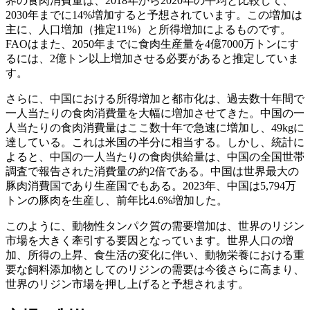
界の食肉消費量は、2018年から2020年の平均と比較して、
2030年までに14%増加すると予想されています。この増加は
主に、人口増加（推定11%）と所得増加によるものです。
FAOはまた、2050年までに食肉生産量を4億7000万トンにす
るには、2億トン以上増加させる必要があると推定していま
す。
さらに、中国における所得増加と都市化は、過去数十年間で
一人当たりの食肉消費量を大幅に増加させてきた。中国の一
人当たりの食肉消費量はここ数十年で急速に増加し、49kgに
達している。これは米国の半分に相当する。しかし、統計に
よると、中国の一人当たりの食肉供給量は、中国の全国世帯
調査で報告された消費量の約2倍である。中国は世界最大の
豚肉消費国であり生産国でもある。2023年、中国は5,794万
トンの豚肉を生産し、前年比4.6%増加した。
このように、動物性タンパク質の需要増加は、世界のリジン
市場を大きく牽引する要因となっています。世界人口の増
加、所得の上昇、食生活の変化に伴い、動物栄養における重
要な飼料添加物としてのリジンの需要は今後さらに高まり、
世界のリジン市場を押し上げると予想されます。