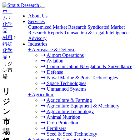
ホー
About Us
ム
Services
化学
Customized Market Research
Syndicated Market
品・
Research Reports
Transaction & Legal Intelligence
材料
Advisory
特殊
Industries
+
Aerospace & Defense
化学
Airport Operations
品
Aviation
リジ
Communication Navigation & Surveillance
ン市
Defense
場
Naval Marine & Ports Technologies
Space Technologies
Unmanned Systems
リ
+
Agriculture
ジ
Agriculture & Farming
Agriculture Equipment & Machinery
ン
Agriculture Technology
Animal Nutrition
市
Crop Protection
Fertilizers
場
Seed & Seed Technology
+
Automotive & Transportation