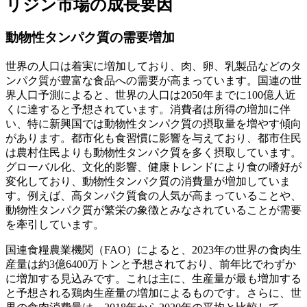
リジン市場の成長要因
動物性タンパク質の需要増加
世界の人口は着実に増加しており、肉、卵、乳製品などのタ
ンパク質が豊富な食品への需要が高まっています。国連の世
界人口予測によると、世界の人口は2050年までに100億人近
くに達すると予想されています。消費者は所得の増加に伴
い、特に新興国では動物性タンパク質の摂取量を増やす傾向
があります。都市化も食習慣に影響を与えており、都市住民
は農村住民よりも動物性タンパク質を多く摂取しています。
グローバル化、文化的影響、健康トレンドにより食の嗜好が
変化しており、動物性タンパク質の消費量が増加していま
す。例えば、高タンパク質食の人気が高まっていることや、
動物性タンパク質が繁栄の象徴とみなされていることが需要
を牽引しています。
国連食糧農業機関（FAO）によると、2023年の世界の食肉生
産量は約3億6400万トンと予想されており、前年比でわずか
に増加する見込みです。これは主に、生産量が最も増加する
と予想される鶏肉生産量の増加によるものです。さらに、世