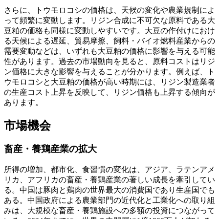
さらに、トウモロコシの価格は、天候の変化や農業規制によ
って頻繁に変動します。リジン合成に不可欠な原料である大
豆粕の価格も同様に変動しやすいです。大豆の作付けにおけ
る天候による遅延、貿易摩擦、飼料・バイオ燃料産業からの
需要変動などは、いずれも大豆粕の価格に影響を与える可能
性があります。過去の市場動向を見ると、原料コストはリジ
ン価格に大きな影響を与えることが分かります。例えば、ト
ウモロコシと大豆粕の価格が高い時期には、リジン製造業者
の生産コスト上昇を反映して、リジン価格も上昇する傾向が
あります。
市場機会
畜産・養鶏産業の拡大
所得の増加、都市化、食習慣の変化は、アジア、ラテンアメ
リカ、アフリカの畜産・養鶏産業の著しい成長を牽引してい
る。中国は豚肉と鶏肉の世界最大の消費国であり生産国でも
ある。中国政府による農業部門の近代化と工業化への取り組
みは、大規模な畜産・養鶏施設への多額の投資につながって