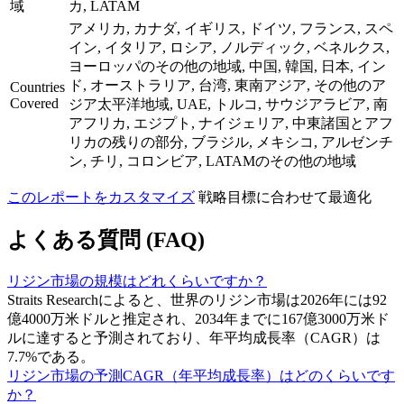
域
カ, LATAM
アメリカ, カナダ, イギリス, ドイツ, フランス, スペ
イン, イタリア, ロシア, ノルディック, ベネルクス,
ヨーロッパのその他の地域, 中国, 韓国, 日本, イン
ド, オーストラリア, 台湾, 東南アジア, その他のア
Countries
Covered
ジア太平洋地域, UAE, トルコ, サウジアラビア, 南
アフリカ, エジプト, ナイジェリア, 中東諸国とアフ
リカの残りの部分, ブラジル, メキシコ, アルゼンチ
ン, チリ, コロンビア, LATAMのその他の地域
このレポートをカスタマイズ
戦略目標に合わせて最適化
よくある質問 (FAQ)
リジン市場の規模はどれくらいですか？
Straits Researchによると、世界のリジン市場は2026年には92
億4000万米ドルと推定され、2034年までに167億3000万米ド
ルに達すると予測されており、年平均成長率（CAGR）は
7.7%である。
リジン市場の予測CAGR（年平均成長率）はどのくらいです
か？