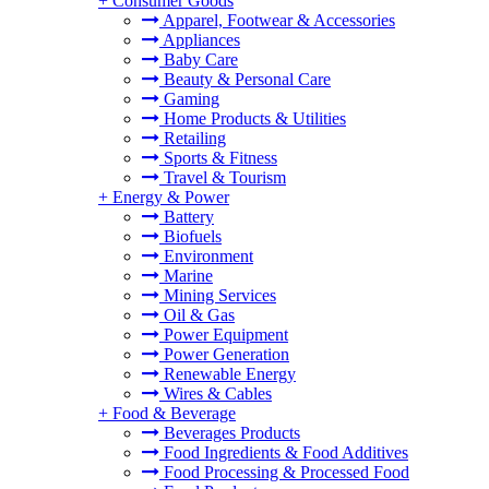
+
Consumer Goods
Apparel, Footwear & Accessories
Appliances
Baby Care
Beauty & Personal Care
Gaming
Home Products & Utilities
Retailing
Sports & Fitness
Travel & Tourism
+
Energy & Power
Battery
Biofuels
Environment
Marine
Mining Services
Oil & Gas
Power Equipment
Power Generation
Renewable Energy
Wires & Cables
+
Food & Beverage
Beverages Products
Food Ingredients & Food Additives
Food Processing & Processed Food