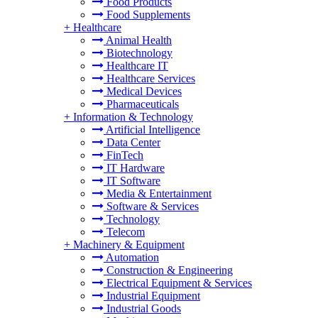
Food Products
Food Supplements
+
Healthcare
Animal Health
Biotechnology
Healthcare IT
Healthcare Services
Medical Devices
Pharmaceuticals
+
Information & Technology
Artificial Intelligence
Data Center
FinTech
IT Hardware
IT Software
Media & Entertainment
Software & Services
Technology
Telecom
+
Machinery & Equipment
Automation
Construction & Engineering
Electrical Equipment & Services
Industrial Equipment
Industrial Goods