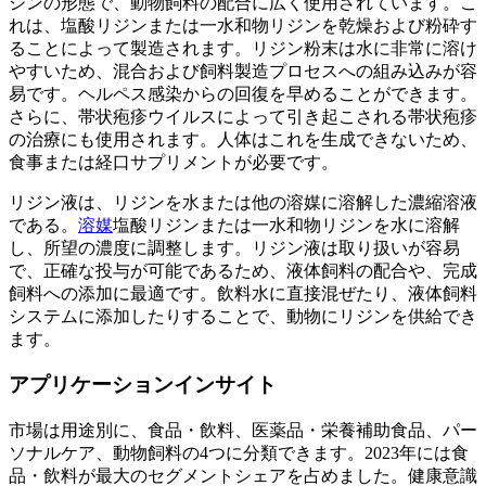
ジンの形態で、動物飼料の配合に広く使用されています。こ
れは、塩酸リジンまたは一水和物リジンを乾燥および粉砕す
ることによって製造されます。リジン粉末は水に非常に溶け
やすいため、混合および飼料製造プロセスへの組み込みが容
易です。ヘルペス感染からの回復を早めることができます。
さらに、帯状疱疹ウイルスによって引き起こされる帯状疱疹
の治療にも使用されます。人体はこれを生成できないため、
食事または経口サプリメントが必要です。
リジン液は、リジンを水または他の溶媒に溶解した濃縮溶液
である。
溶媒
塩酸リジンまたは一水和物リジンを水に溶解
し、所望の濃度に調整します。リジン液は取り扱いが容易
で、正確な投与が可能であるため、液体飼料の配合や、完成
飼料への添加に最適です。飲料水に直接混ぜたり、液体飼料
システムに添加したりすることで、動物にリジンを供給でき
ます。
アプリケーションインサイト
市場は用途別に、食品・飲料、医薬品・栄養補助食品、パー
ソナルケア、動物飼料の4つに分類できます。2023年には食
品・飲料が最大のセグメントシェアを占めました。健康意識