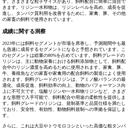
す。さまざまな粒子サイズがあり、飼料配合に簡単に混合で
きます。リジン一水和物は、リジンレベルを高め、成長を促
進し、タンパク質利用を改善するために、家禽、豚、その他
の家畜の飼料で使用されています。
成績に関する洞察
2023年には飼料セグメントが市場を席巻し、予測期間中も最
も急速に成長するセグメントになると予想されています。こ
のセグメントは総量の80%を占めています。飼料グレードの
リジンは、主に動物栄養における飼料添加物として、飼料配
合中のリジン濃度を高めるために使用されます。家禽、豚、
牛、養殖魚などの家畜や家禽用の配合飼料の製造によく使用
されます。飼料グレードのリジンは、アミノ酸バランスの最
適化、成長促進、飼料効率の向上、動物のパフォーマンス向
上に不可欠です。塩酸リジンや一水和物リジンなど、さまざ
まな形態で入手可能で、飼料配合や用途の柔軟性を提供しま
す。飼料グレードのリジンは、規制基準と品質仕様を満たし
ており、安全性、有効性、動物飼料規制への準拠を保証しま
す。
さらに、これは大豆やトウモロコシといった高価な粗タンパ