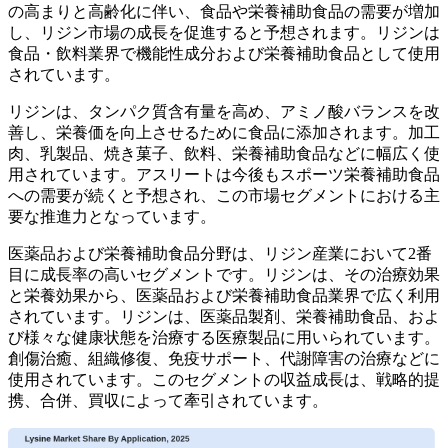
の高まりと高齢化に伴い、食品や栄養補助食品の需要が増加
し、リジン市場の成長を促進すると予想されます。リジンは
食品・飲料業界で機能性成分および栄養補助食品として使用
されています。
リジンは、タンパク質含有量を高め、アミノ酸バランスを改
善し、栄養価を向上させるために食品に添加されます。加工
肉、乳製品、焼き菓子、飲料、栄養補助食品などに幅広く使
用されています。アスリートは今後もスポーツ栄養補助食品
への需要が続くと予想され、この市場セグメントにおける主
要な推進力となっています。
医薬品および栄養補助食品分野は、リジン産業において2番
目に成長率の高いセグメントです。リジンは、その治療効果
と栄養効果から、医薬品および栄養補助食品業界で広く利用
されています。リジンは、医薬品製剤、栄養補助食品、およ
び様々な健康状態を治療する医療製品に用いられています。
創傷治癒、組織修復、免疫サポート、代謝障害の治療などに
使用されています。このセグメントの収益成長は、戦略的提
携、合併、買収によって牽引されています。