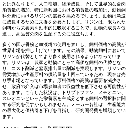
とは異なります。人口増加、経済成長、そして世界的な食肉
消費量の増加、特に新興国における消費量の増加は、動物飼
料分野におけるリジンの需要を高めるでしょう。動物は急速
に成長するために栄養を必要とします。リジンは、限られた
飼料から栄養素を効率的に吸収することで、動物の成長を促
進し、高品質の肉を生産するのに役立ちます。
多くの国が骨粉と血液粉の使用を禁止し、飼料価格の高騰が
世界市場を押し上げています。その結果、動物飼料において
リジンが代替としてより多く使用されるようになっていま
す。リジンは、農家と動物にとって高価な飼料の代替とな
り、コスト削減と窒素排出量の削減を実現します。リジンの
需要増加が生産原料の供給量を上回っているため、現在は売
り手市場となっています。原料価格の高騰は需要を減少さ
せ、政府の介入は市場参加者の収益性を低下させる可能性が
あります。こうした状況は、トリプトファン、メチオニン、
スレオニンといった栄養素を主成分とする飼料の選択肢に関
する研究を促すかもしれません。メーカー各社は、生産能力
の最大化と価格引き下げを目指し、研究開発費を増額してい
ます。