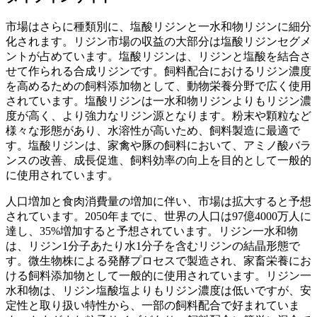
市場はさらに種類別に、塩酸リジンと一水和物リジンに細分
化されます。リジン市場の収益の大部分は塩酸リジンセグメ
ントが占めています。塩酸リジンは、リジンと塩酸を結合さ
せて作られる合成リジンです。飼料配合におけるリジン濃度
を高めるための飼料添加物として、動物栄養分野で広く使用
されています。塩酸リジンは一水和物リジンよりもリジン濃
度が高く、より強力なリジン源となります。粉末や顆粒など
様々な形態があり、水溶性が高いため、飼料製造に最適で
す。塩酸リジンは、家禽や豚の飼料において、アミノ酸バラ
ンスの改善、成長促進、飼料効率の向上を目的として一般的
に使用されています。
人口増加と食肉消費量の増加に伴い、市場は拡大すると予想
されています。2050年までに、世界の人口は97億4000万人に
達し、35%増加すると予想されています。リジン一水和物
は、リジン1分子あたり水1分子を含むリジンの結晶形態で
す。微生物株による発酵プロセスで製造され、家畜栄養にお
ける飼料添加物として一般的に使用されています。リジン一
水和物は、リジン塩酸塩よりもリジン濃度は低いですが、安
定性と取り扱い特性から、一部の飼料配合で好まれていま