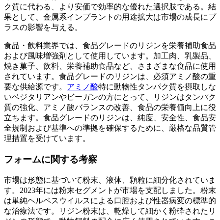
ク質に代わる、より安価で効率的な優れた選択肢である。結
果として、金属系インプラントの用途拡大は市場の成長にプ
ラスの影響を与える。
食品・飲料業界では、食品グレードのリジンを栄養補助食品
および風味増強剤として使用しています。加工肉、乳製品、
焼き菓子、飲料、栄養補助食品など、さまざまな食品に使用
されています。食品グレードのリジンは、必須アミノ酸の重
要な供給源です。
アミノ酸
特に動物性タンパク質を摂取しな
いベジタリアンやビーガンの方にとって、リジンはタンパク
質の強化、アミノ酸バランスの改善、食品の栄養価向上に役
立ちます。食品グレードのリジンは、純度、安全性、食品安
全規制および基準への準拠を確保するために、厳格な品質管
理措置を受けています。
フォームに関する考察
市場は形態に基づいて粉末、液体、顆粒に細分化されていま
す。2023年には粉末セグメントが市場を支配しました。粉末
は単純ヘルペスウイルスによる口腔および性器病変の標準的
な治療法です。リジン粉末は、乾燥して細かく粉砕されたリ