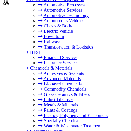
規
Automotive Processes
Automotive Services
Automotive Technology
Autonomous Vehicles
Chasis & Body
Electric Vehicle
Powertrain
Railways
Transportation & Logistics
+
BFSI
Financial Services
Insurance Services
+
Chemicals & Materials
Adhesives & Sealants
Advanced Materials
Biobased Chemicals
Commodity Chemicals
Glass Ceramics & Fibers
Industrial Gases
Metals & Minerals
Paints & Coatings
Plastics, Polymers, and Elastomers
Specialty Chemicals
Water & Wastewater Treatment