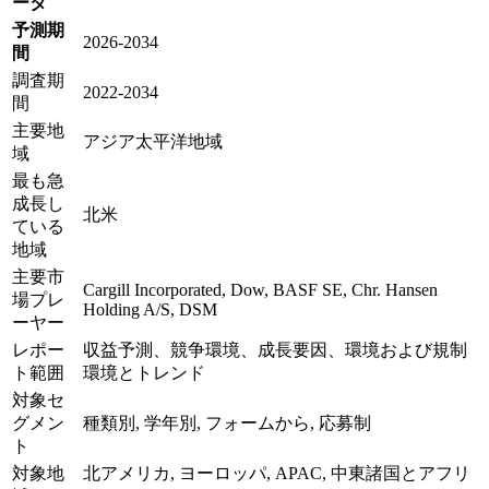
ータ
予測期
2026-2034
間
調査期
2022-2034
間
主要地
アジア太平洋地域
域
最も急
成長し
北米
ている
地域
主要市
Cargill Incorporated, Dow, BASF SE, Chr. Hansen
場プレ
Holding A/S, DSM
ーヤー
レポー
収益予測、競争環境、成長要因、環境および規制
ト範囲
環境とトレンド
対象セ
グメン
種類別, 学年別, フォームから, 応募制
ト
対象地
北アメリカ, ヨーロッパ, APAC, 中東諸国とアフリ