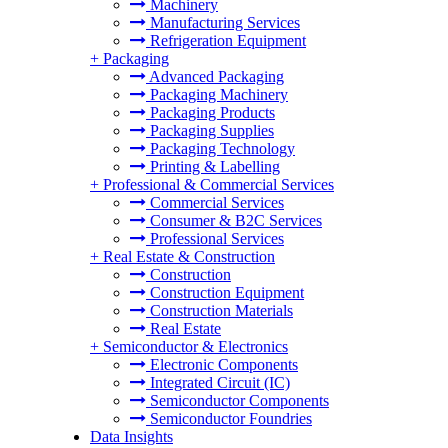
Machinery
Manufacturing Services
Refrigeration Equipment
+
Packaging
Advanced Packaging
Packaging Machinery
Packaging Products
Packaging Supplies
Packaging Technology
Printing & Labelling
+
Professional & Commercial Services
Commercial Services
Consumer & B2C Services
Professional Services
+
Real Estate & Construction
Construction
Construction Equipment
Construction Materials
Real Estate
+
Semiconductor & Electronics
Electronic Components
Integrated Circuit (IC)
Semiconductor Components
Semiconductor Foundries
Data Insights