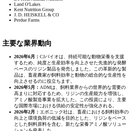
Land O'Lakes
Kent Nutrition Group
J. D. HEISKELL & CO
Perdue Farms
主要な業界動向
2026年6月：
CJバイオは、持続可能な動物栄養を支援
するため、純度と生産効率を向上させた先進的な発酵
ベースのリジン製品を発売しました。この革新的な製
品は、畜産農家が飼料効率と動物の総合的な生産性を
向上させるのに役立ちます。
2026年5月：
ADMは、飼料業界からの世界的な需要の
高まりに対応するため、リジンの生産能力を増強し、
アミノ酸製造事業を拡大した。この投資により、主要
な国際市場における供給の安定性が強化される。
2026年2月：
エボニック社は、畜産における飼料効率の
向上と環境負荷の低減を目的とした、リジンをベース
とした飼料原料を含む、新たな栄養アミノ酸ソリュー
ションを発表した。