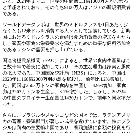
いる。2024年までに、世界の中間層に1億1300万人が加わる
と予想されており、そのうち9100万人はアジアの新規消費者
である。
ワールドデータラボは、世界のミドルクラスを1日あたり少
なくとも12米ドルを消費する人々として定義している。新興
国におけるミドルクラスの台頭は食肉消費量の増加をもたら
し、家畜や家禽の栄養要求を満たすための重要な飼料添加物
であるリジンの需要を押し上げている。
国連食糧農業機関（FAO）によると、世界の食肉生産量はこ
こ数十年で着実に増加しており、その主な理由は家禽と豚肉
の拡大である。中国国家統計局（NBS）によると、中国は
2023年に168億2000万羽の鳥を屠殺し、前年比4.2%増加し
た。同国は2563万トンの家禽肉を生産し、4.9%増加、家禽
卵は3563万トンを生産し、3.1%増加した。しかし、2023年
の中国のブロイラー生産量は1430万トンで、前年と同水準だ
った。
さらに、ブラジルやメキシコなどの国々では、ラテンアメリ
カの畜産・養鶏部門が著しい成長を遂げています。特にブラ
ジルは鶏肉の主要輸出国であり、養鶏施設に多額の投資を行