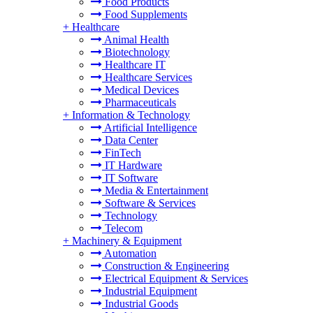
Food Products
Food Supplements
+
Healthcare
Animal Health
Biotechnology
Healthcare IT
Healthcare Services
Medical Devices
Pharmaceuticals
+
Information & Technology
Artificial Intelligence
Data Center
FinTech
IT Hardware
IT Software
Media & Entertainment
Software & Services
Technology
Telecom
+
Machinery & Equipment
Automation
Construction & Engineering
Electrical Equipment & Services
Industrial Equipment
Industrial Goods