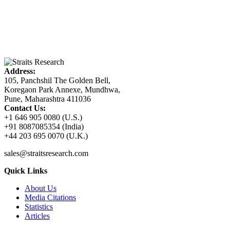
Address:
105, Panchshil The Golden Bell,
Koregaon Park Annexe, Mundhwa,
Pune, Maharashtra 411036
Contact Us:
+1 646 905 0080 (U.S.)
+91 8087085354 (India)
+44 203 695 0070 (U.K.)
sales@straitsresearch.com
Quick Links
About Us
Media Citations
Statistics
Articles