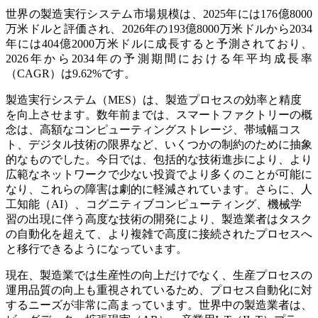
世界の製造実行システム市場規模は、2025年には176億8000
万米ドルと評価され、2026年の193億8000万米ドルから2034
年には404億2000万米ドルに成長すると予測されており、
2026年から2034年の予測期間における年平均成長率
（CAGR）は9.62%です。
製造実行システム（MES）は、製造プロセスの効率と精度
を向上させます。数年前までは、スマートファクトリーの概
念は、高額なコンピューティングストレージ、帯域幅コス
ト、デジタル技術の限界など、いくつかの制約のために抽象
的なものでした。今日では、包括的な技術進歩により、より
広範なネットワークで少ない投資でより多くのことが可能に
なり、これらの障害は劇的に軽減されています。さらに、人
工知能（AI）、コグニティブコンピューティング、機械学
習の出現に伴う高度な技術の開発により、製造業者はタスク
の自動化を超えて、より複雑で高度に接続されたプロセスへ
と移行できるようになっています。
現在、製造業では生産性の向上だけでなく、生産プロセスの
運用品質の向上も重視されているため、プロセス自動化に対
するニーズが非常に高まっています。世界中の製造業者は、