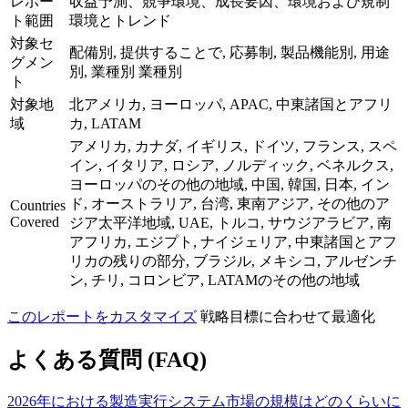
レポー
収益予測、競争環境、成長要因、環境および規制
ト範囲
環境とトレンド
対象セ
配備別, 提供することで, 応募制, 製品機能別, 用途
グメン
別, 業種別 業種別
ト
対象地
北アメリカ, ヨーロッパ, APAC, 中東諸国とアフリ
域
カ, LATAM
アメリカ, カナダ, イギリス, ドイツ, フランス, スペ
イン, イタリア, ロシア, ノルディック, ベネルクス,
ヨーロッパのその他の地域, 中国, 韓国, 日本, イン
ド, オーストラリア, 台湾, 東南アジア, その他のア
Countries
Covered
ジア太平洋地域, UAE, トルコ, サウジアラビア, 南
アフリカ, エジプト, ナイジェリア, 中東諸国とアフ
リカの残りの部分, ブラジル, メキシコ, アルゼンチ
ン, チリ, コロンビア, LATAMのその他の地域
このレポートをカスタマイズ
戦略目標に合わせて最適化
よくある質問 (FAQ)
2026年における製造実行システム市場の規模はどのくらいに