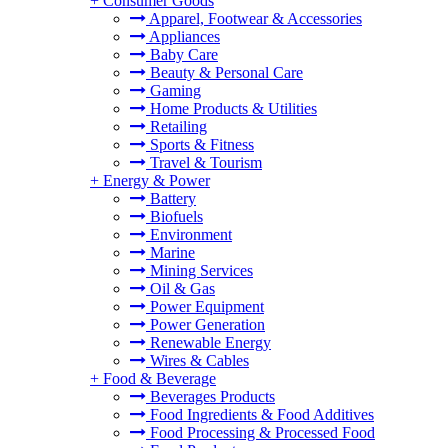
+
Consumer Goods
Apparel, Footwear & Accessories
Appliances
Baby Care
Beauty & Personal Care
Gaming
Home Products & Utilities
Retailing
Sports & Fitness
Travel & Tourism
+
Energy & Power
Battery
Biofuels
Environment
Marine
Mining Services
Oil & Gas
Power Equipment
Power Generation
Renewable Energy
Wires & Cables
+
Food & Beverage
Beverages Products
Food Ingredients & Food Additives
Food Processing & Processed Food