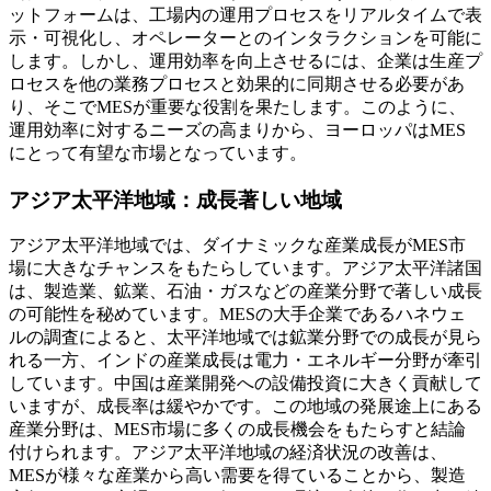
ットフォームは、工場内の運用プロセスをリアルタイムで表
示・可視化し、オペレーターとのインタラクションを可能に
します。しかし、運用効率を向上させるには、企業は生産プ
ロセスを他の業務プロセスと効果的に同期させる必要があ
り、そこでMESが重要な役割を果たします。このように、
運用効率に対するニーズの高まりから、ヨーロッパはMES
にとって有望な市場となっています。
アジア太平洋地域：成長著しい地域
アジア太平洋地域では、ダイナミックな産業成長がMES市
場に大きなチャンスをもたらしています。アジア太平洋諸国
は、製造業、鉱業、石油・ガスなどの産業分野で著しい成長
の可能性を秘めています。MESの大手企業であるハネウェ
ルの調査によると、太平洋地域では鉱業分野での成長が見ら
れる一方、インドの産業成長は電力・エネルギー分野が牽引
しています。中国は産業開発への設備投資に大きく貢献して
いますが、成長率は緩やかです。この地域の発展途上にある
産業分野は、MES市場に多くの成長機会をもたらすと結論
付けられます。アジア太平洋地域の経済状況の改善は、
MESが様々な産業から高い需要を得ていることから、製造