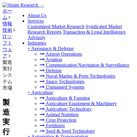
ホー
About Us
ム
Services
情報
Customized Market Research
Syndicated Market
技術
Research Reports
Transaction & Legal Intelligence
ITソ
Advisory
フト
Industries
+
Aerospace & Defense
ウェ
Airport Operations
ア
Aviation
製造
Communication Navigation & Surveillance
実行
Defense
シス
Naval Marine & Ports Technologies
テム
Space Technologies
Unmanned Systems
市場
+
Agriculture
Agriculture & Farming
製
Agriculture Equipment & Machinery
Agriculture Technology
造
Animal Nutrition
Crop Protection
実
Fertilizers
行
Seed & Seed Technology
+
Automotive & Transportation