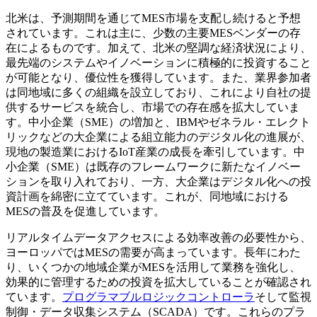
北米は、予測期間を通じてMES市場を支配し続けると予想
されています。これは主に、少数の主要MESベンダーの存
在によるものです。加えて、北米の堅調な経済状況により、
最先端のシステムやイノベーションに積極的に投資すること
が可能となり、優位性を獲得しています。また、業界参加者
は同地域に多くの組織を設立しており、これにより自社の提
供するサービスを統合し、市場での存在感を拡大していま
す。中小企業（SME）の増加と、IBMやゼネラル・エレクト
リックなどの大企業による組立能力のデジタル化の進展が、
現地の製造業におけるIoT産業の成長を牽引しています。中
小企業（SME）は既存のフレームワークに新たなイノベー
ションを取り入れており、一方、大企業はデジタル化への投
資計画を綿密に立てています。これが、同地域における
MESの普及を促進しています。
リアルタイムデータアクセスによる効率改善の必要性から、
ヨーロッパではMESの需要が高まっています。長年にわた
り、いくつかの地域企業がMESを活用して業務を強化し、
効果的に管理するための投資を拡大していることが確認され
ています。
プログラマブルロジックコントローラ
そして監視
制御・データ収集システム（SCADA）です。これらのプラ