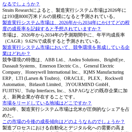
なるでしょうか？
Straits Researchによると、製造実行システム市場は2026年に
は193億8000万米ドルの規模になると予測されている。
製造実行システム市場は、2026年から2034年にかけてどの程
度の成長率を記録すると予想されていますか？
市場は、2026年から2034年の予測期間中に、年平均成長率
（CAGR）9.62%で成長すると予測されている。
製造実行システム市場において、競争環境を形成している企
業はどれか？
競争環境の特徴は、ABB Ltd.、Andea Solutions、BrightEye、
Dassault Systems、Emerson Electric Co.、General Electric
Company、Honeywell International Inc.、IQMS Manufacturing
ERP、LTI (Larsen & Toubro)、ORACLE、PLEX、Rockwell
Automation、Birlasoft Limited、3YOURMIND GmbH、
FUJITSU、Tulip Interfaces, Inc.、SAP AGなどの既存企業に加
え、新興企業が存在することです。
市場をリードしている地域はどこですか？
2024年、製造実行システム市場は北米が圧倒的なシェアを占
めた。
この市場の今後の成長傾向はどのようなものでしょうか？
製造プロセスにおける自動化とデジタル化への需要の高ま