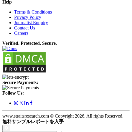
Help
Terms & Conditions
Privacy Policy
Journalist Enquiry
Contact Us
Careers
Verified. Protected. Secure.
Secure Payments:
Follow Us:
𝕏
www.straitsresearch.com © Copyright
2026
. All rights Reserved.
無料サンプルレポートを入手