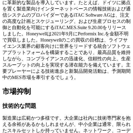
に革新的な製品を導入しています。たとえば、ドイツに拠点
を置く製造業向けインターネットベースの情報技術および通
信システムのプロバイダーであるiTAC Software AGは、注文
の高度な計画とスケジューリング、および生産プロセスの制
御と自動化を可能にするiTAC.MES.Suite 9.20.00をリリース
しました。Honeywellは2021年9月にPerformix Inc.を金額不明
で買収しました。Honeywellのこの買収の目標は、ライフサ
イエンス業界の顧客向けに世界をリードする統合ソフトウェ
アプラットフォームを構築することであり、最高品質を維持
しながら、コンプライアンスの迅速化、信頼性の向上、生産
スループットの向上を実現する潜在能力を備えています。主
要プレーヤーによる技術進歩と新製品開発活動は、予測期間
中のMES市場を牽引するでしょう。
市場抑制
技術的な問題
製造業は広範かつ多様です。大企業は社内に技術専門家を抱
える余裕があるかもしれませんが、中小企業は通常、限られ
たスキルセットしか持っていません。ネットワーク、コーデ