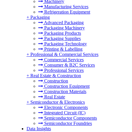
Machinery
Manufacturing Services
Refrigeration Equipment
+
Packaging
Advanced Packaging
Packaging Machinery
Packaging Products
Packaging Supplies
Packaging Technology
Printing & Labelling
+
Professional & Commercial Services
Commercial Services
Consumer & B2C Services
Professional Services
+
Real Estate & Construction
Construction
Construction Equipment
Construction Materials
Real Estate
+
Semiconductor & Electronics
Electronic Components
Integrated Circuit (IC)
Semiconductor Components
Semiconductor Foundries
Data Insights