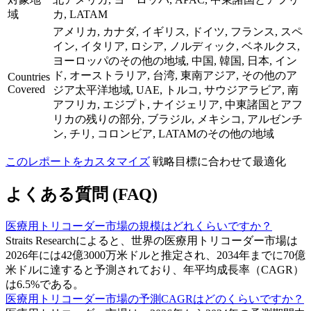
域
カ, LATAM
アメリカ, カナダ, イギリス, ドイツ, フランス, スペ
イン, イタリア, ロシア, ノルディック, ベネルクス,
ヨーロッパのその他の地域, 中国, 韓国, 日本, イン
ド, オーストラリア, 台湾, 東南アジア, その他のア
Countries
Covered
ジア太平洋地域, UAE, トルコ, サウジアラビア, 南
アフリカ, エジプト, ナイジェリア, 中東諸国とアフ
リカの残りの部分, ブラジル, メキシコ, アルゼンチ
ン, チリ, コロンビア, LATAMのその他の地域
このレポートをカスタマイズ
戦略目標に合わせて最適化
よくある質問 (FAQ)
医療用トリコーダー市場の規模はどれくらいですか？
Straits Researchによると、世界の医療用トリコーダー市場は
2026年には42億3000万米ドルと推定され、2034年までに70億
米ドルに達すると予測されており、年平均成長率（CAGR）
は6.5%である。
医療用トリコーダー市場の予測CAGRはどのくらいですか？