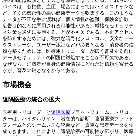
護の問題は依然として大きな障害となっている。これらのデ
バイスは、心拍数、血圧、場合によってはバイオスキャンな
ど、多くの機密性の高い健康データを収集する。このような
データが不正な手に渡れば、個人情報の盗難、保険金詐欺、
広告目的などに悪用される可能性がある。厳格なセキュリテ
ィ対策を適切に実施することが不可欠である。不正アクセス
を防止するためには、強力な暗号化プロトコル、安全なデー
タストレージ、ユーザー認証などが必要となる。消費者の信
頼を築くためには、医療用トリコーダーが広く普及する前に
データセキュリティの問題に対処することが不可欠である。
なぜなら、消費者が自身の健康情報にどれだけ信頼を寄せる
かが、普及の鍵となるからである。
市場機会
遠隔医療の統合の拡大
医療用トリコーダーと
遠隔医療
プラットフォーム。トリコー
ダーは、バイタルサイン、潜在的な診断、遠隔医療プラット
フォームとのシームレスな統合など、貴重な患者データを生
成できます。これにより、遠隔診療の可能性が広がり、医療