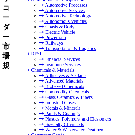
Automotive Processes
コ
Automotive Services
Automotive Technology
ー
Autonomous Vehicles
ダ
Chasis & Body
Electric Vehicle
ー
Powertrain
Railways
市
Transportation & Logistics
+
BFSI
場
Financial Services
規
Insurance Services
+
Chemicals & Materials
Adhesives & Sealants
Advanced Materials
Biobased Chemicals
Commodity Chemicals
Glass Ceramics & Fibers
Industrial Gases
Metals & Minerals
Paints & Coatings
Plastics, Polymers, and Elastomers
Specialty Chemicals
Water & Wastewater Treatment