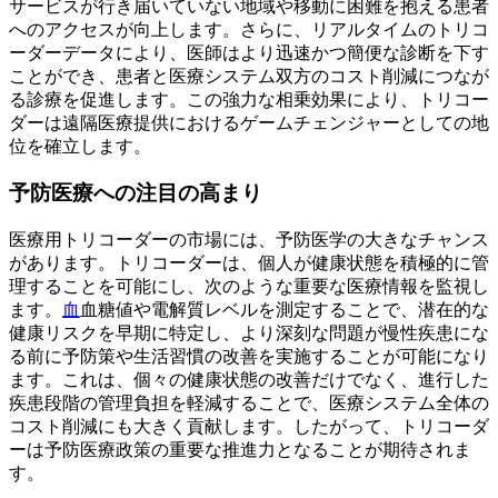
サービスが行き届いていない地域や移動に困難を抱える患者
へのアクセスが向上します。さらに、リアルタイムのトリコ
ーダーデータにより、医師はより迅速かつ簡便な診断を下す
ことができ、患者と医療システム双方のコスト削減につなが
る診療を促進します。この強力な相乗効果により、トリコー
ダーは遠隔医療提供におけるゲームチェンジャーとしての地
位を確立します。
予防医療への注目の高まり
医療用トリコーダーの市場には、予防医学の大きなチャンス
があります。トリコーダーは、個人が健康状態を積極的に管
理することを可能にし、次のような重要な医療情報を監視し
ます。
血
血糖値や電解質レベルを測定することで、潜在的な
健康リスクを早期に特定し、より深刻な問題が慢性疾患にな
る前に予防策や生活習慣の改善を実施することが可能になり
ます。これは、個々の健康状態の改善だけでなく、進行した
疾患段階の管理負担を軽減することで、医療システム全体の
コスト削減にも大きく貢献します。したがって、トリコーダ
ーは予防医療政策の重要な推進力となることが期待されま
す。