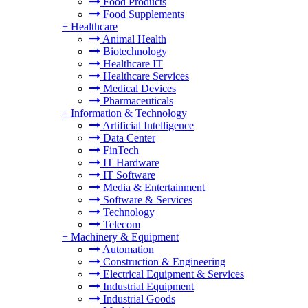
Food Products
Food Supplements
+
Healthcare
Animal Health
Biotechnology
Healthcare IT
Healthcare Services
Medical Devices
Pharmaceuticals
+
Information & Technology
Artificial Intelligence
Data Center
FinTech
IT Hardware
IT Software
Media & Entertainment
Software & Services
Technology
Telecom
+
Machinery & Equipment
Automation
Construction & Engineering
Electrical Equipment & Services
Industrial Equipment
Industrial Goods