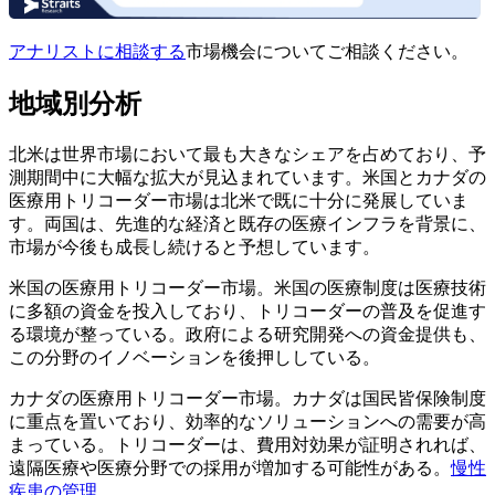
アナリストに相談する
市場機会についてご相談ください。
地域別分析
北米は世界市場において最も大きなシェアを占めており、予
測期間中に大幅な拡大が見込まれています。米国とカナダの
医療用トリコーダー市場は北米で既に十分に発展していま
す。両国は、先進的な経済と既存の医療インフラを背景に、
市場が今後も成長し続けると予想しています。
米国の医療用トリコーダー市場。米国の医療制度は医療技術
に多額の資金を投入しており、トリコーダーの普及を促進す
る環境が整っている。政府による研究開発への資金提供も、
この分野のイノベーションを後押ししている。
カナダの医療用トリコーダー市場。カナダは国民皆保険制度
に重点を置いており、効率的なソリューションへの需要が高
まっている。トリコーダーは、費用対効果が証明されれば、
遠隔医療や医療分野での採用が増加する可能性がある。
慢性
疾患の管理
。