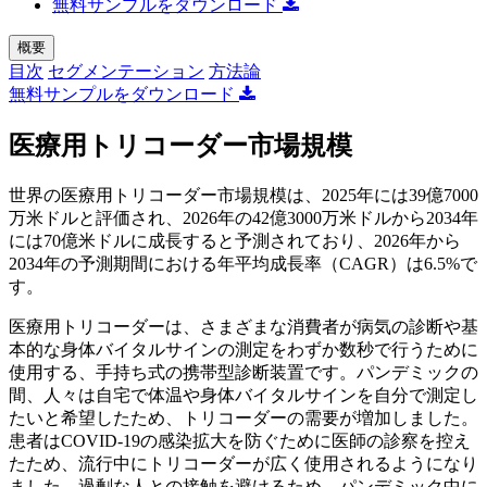
無料サンプルをダウンロード
概要
目次
セグメンテーション
方法論
無料サンプルをダウンロード
医療用トリコーダー市場規模
世界の医療用トリコーダー市場規模は、2025年には39億7000
万米ドルと評価され、2026年の42億3000万米ドルから2034年
には70億米ドルに成長すると予測されており、2026年から
2034年の予測期間における年平均成長率（CAGR）は6.5%で
す。
医療用トリコーダーは、さまざまな消費者が病気の診断や基
本的な身体バイタルサインの測定をわずか数秒で行うために
使用する、手持ち式の携帯型診断装置です。パンデミックの
間、人々は自宅で体温や身体バイタルサインを自分で測定し
たいと希望したため、トリコーダーの需要が増加しました。
患者はCOVID-19の感染拡大を防ぐために医師の診察を控え
たため、流行中にトリコーダーが広く使用されるようになり
ました。過剰な人との接触を避けるため、パンデミック中に