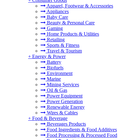
+
Consumer Goods
Apparel, Footwear & Accessories
Appliances
Baby Care
Beauty & Personal Care
Gaming
Home Products & Utilities
Retailing
Sports & Fitness
Travel & Tourism
+
Energy & Power
Battery
Biofuels
Environment
Marine
Mining Services
Oil & Gas
Power Equipment
Power Generation
Renewable Energy
Wires & Cables
+
Food & Beverage
Beverages Products
Food Ingredients & Food Additives
Food Processing & Processed Food