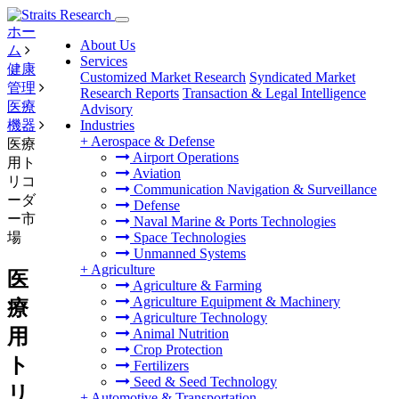
ホー
About Us
ム
Services
健康
Customized Market Research
Syndicated Market
管理
Research Reports
Transaction & Legal Intelligence
医療
Advisory
機器
Industries
+
Aerospace & Defense
医療
Airport Operations
用ト
Aviation
リコ
Communication Navigation & Surveillance
ーダ
Defense
ー市
Naval Marine & Ports Technologies
場
Space Technologies
Unmanned Systems
+
Agriculture
医
Agriculture & Farming
Agriculture Equipment & Machinery
療
Agriculture Technology
用
Animal Nutrition
Crop Protection
ト
Fertilizers
Seed & Seed Technology
リ
+
Automotive & Transportation