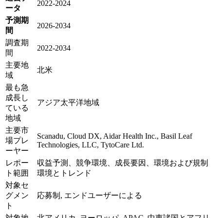
2022-2024
ータ
予測期
2026-2034
間
調査期
2022-2034
間
主要地
北米
域
最も急
成長し
アジア太平洋地域
ている
地域
主要市
Scanadu, Cloud DX, Aidar Health Inc., Basil Leaf
場プレ
Technologies, LLC, TytoCare Ltd.
ーヤー
レポー
収益予測、競争環境、成長要因、環境および規制
ト範囲
環境とトレンド
対象セ
グメン
応募制, エンドユーザーによる
ト
対象地
北アメリカ, ヨーロッパ, APAC, 中東諸国とアフリ