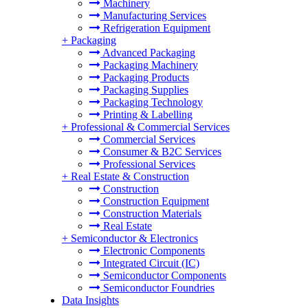
Machinery
Manufacturing Services
Refrigeration Equipment
+
Packaging
Advanced Packaging
Packaging Machinery
Packaging Products
Packaging Supplies
Packaging Technology
Printing & Labelling
+
Professional & Commercial Services
Commercial Services
Consumer & B2C Services
Professional Services
+
Real Estate & Construction
Construction
Construction Equipment
Construction Materials
Real Estate
+
Semiconductor & Electronics
Electronic Components
Integrated Circuit (IC)
Semiconductor Components
Semiconductor Foundries
Data Insights