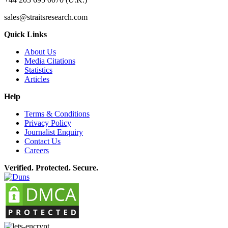
sales@straitsresearch.com
Quick Links
About Us
Media Citations
Statistics
Articles
Help
Terms & Conditions
Privacy Policy
Journalist Enquiry
Contact Us
Careers
Verified. Protected. Secure.