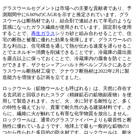
グラスウールセグメントは市場への主要な貢献者であり、予
測期間中に6.60%のCAGRを示すと推定されています。グラ
スウールは断熱材であり、結合剤で連結されて羊毛のような
質感になったガラス繊維が使用されています。固定剤を使用
することで、
再生ガラス
シリカ砂と組み合わせることで、住
宅の断熱と被覆に優れた効果を発揮します。グラスウールの
主な利点は、住宅構造を通して熱が伝わる速度を遅らせるこ
とでエネルギー消費を削減できることです。冷蔵庫の露出面
を露点以上に保っておくことで、冷蔵庫内の腐食を防ぐこと
ができます。ザクセン＝アンハルト州ベルンブルクにあるグ
ラスウール断熱材工場で、クナウフ断熱材は2022年2月に製
造能力を増強する計画を立てました。
ロックウール（鉱物ウールとも呼ばれる）は、天然に存在す
る玄武岩と回収されたスラグ（精錬鉱石の鉱物副産物）を使
用して製造されます。カビ、火、水に対する耐性など、多く
の特性を備えており、貴重で耐久性のある建築材料です。さ
らに、繊維に火が触れても有害な化学物質を放出しません。
ロックウールは、通常のグラスファイバーよりも吸音性と断
熱性に優れているようです。地球上で最も一般的な鉱物の1
つから作られた多目的の防火材です。ロックウールは、耐火