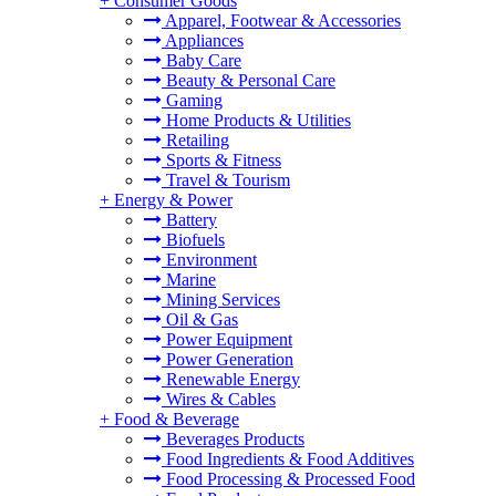
+
Consumer Goods
Apparel, Footwear & Accessories
Appliances
Baby Care
Beauty & Personal Care
Gaming
Home Products & Utilities
Retailing
Sports & Fitness
Travel & Tourism
+
Energy & Power
Battery
Biofuels
Environment
Marine
Mining Services
Oil & Gas
Power Equipment
Power Generation
Renewable Energy
Wires & Cables
+
Food & Beverage
Beverages Products
Food Ingredients & Food Additives
Food Processing & Processed Food