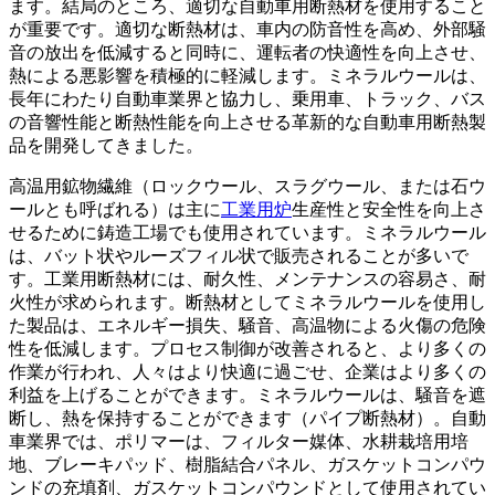
ます。結局のところ、適切な自動車用断熱材を使用すること
が重要です。適切な断熱材は、車内の防音性を高め、外部騒
音の放出を低減すると同時に、運転者の快適性を向上させ、
熱による悪影響を積極的に軽減します。ミネラルウールは、
長年にわたり自動車業界と協力し、乗用車、トラック、バス
の音響性能と断熱性能を向上させる革新的な自動車用断熱製
品を開発してきました。
高温用鉱物繊維（ロックウール、スラグウール、または石ウ
ールとも呼ばれる）は主に
工業用炉
生産性と安全性を向上さ
せるために鋳造工場でも使用されています。ミネラルウール
は、バット状やルーズフィル状で販売されることが多いで
す。工業用断熱材には、耐久性、メンテナンスの容易さ、耐
火性が求められます。断熱材としてミネラルウールを使用し
た製品は、エネルギー損失、騒音、高温物による火傷の危険
性を低減します。プロセス制御が改善されると、より多くの
作業が行われ、人々はより快適に過ごせ、企業はより多くの
利益を上げることができます。ミネラルウールは、騒音を遮
断し、熱を保持することができます（パイプ断熱材）。自動
車業界では、ポリマーは、フィルター媒体、水耕栽培用培
地、ブレーキパッド、樹脂結合パネル、ガスケットコンパウ
ンドの充填剤、ガスケットコンパウンドとして使用されてい