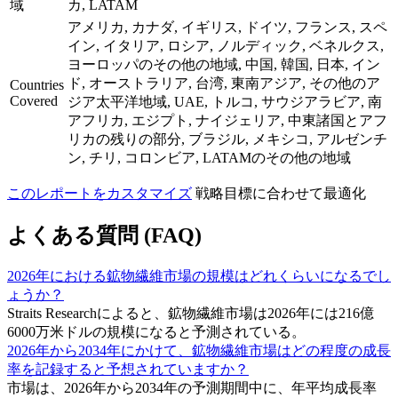
域
カ, LATAM
アメリカ, カナダ, イギリス, ドイツ, フランス, スペ
イン, イタリア, ロシア, ノルディック, ベネルクス,
ヨーロッパのその他の地域, 中国, 韓国, 日本, イン
ド, オーストラリア, 台湾, 東南アジア, その他のア
Countries
Covered
ジア太平洋地域, UAE, トルコ, サウジアラビア, 南
アフリカ, エジプト, ナイジェリア, 中東諸国とアフ
リカの残りの部分, ブラジル, メキシコ, アルゼンチ
ン, チリ, コロンビア, LATAMのその他の地域
このレポートをカスタマイズ
戦略目標に合わせて最適化
よくある質問 (FAQ)
2026年における鉱物繊維市場の規模はどれくらいになるでし
ょうか？
Straits Researchによると、鉱物繊維市場は2026年には216億
6000万米ドルの規模になると予測されている。
2026年から2034年にかけて、鉱物繊維市場はどの程度の成長
率を記録すると予想されていますか？
市場は、2026年から2034年の予測期間中に、年平均成長率