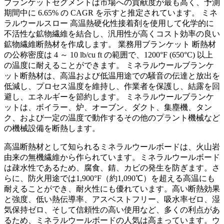
ブランケットセグメントは市場への貢献度が最も高く、予測
期間中に 6.65% の CAGR を示すと推定されています。 ミネ
ラルウールスロー 高温熱硬化性接着剤を使用して化学的に
不活性な鉱物繊維を結合し、汎用性が高くコスト効率の良い
鉱物繊維断熱材を作成します。 業務用ブランケット 断熱材
の公称密度は 4 ～ 10 lb/cu ft の範囲で、1200°F (650°C) 以上
の温度に耐えることができます。 ミネラルウールブランケ
ット断熱材は、高温および低温用途での騒音の伝達と放出を
低減し、プロセス温度を維持し、作業者を保護し、結露を回
避し、エネルギーを節約します。 ミネラルウールブランケ
ットは、ボイラー、炉、オーブン、ダクト、集塵機、タン
ク、および一定の温度で動作するその他のプラント機械など
の機械設備を断熱します。
高温断熱材として知られるミネラルウールボードは、火山岩
由来の無機繊維から作られています。ミネラルウールボード
は疎水性であるため、腐食、錆、カビの発生を防ぎます。さ
らに、防火用途では1,900°F（約1,090℃）を超える高温にも
耐えることができ、耐火性にも優れています。高い断熱効果
と強度、低い熱伝導率、アスベストフリー、吸水率ゼロ、湿
気保持ゼロ、そして信頼性の高い使用など、多くの利点があ
るため、ミネラルウールボードの人気は高まっています。ウ