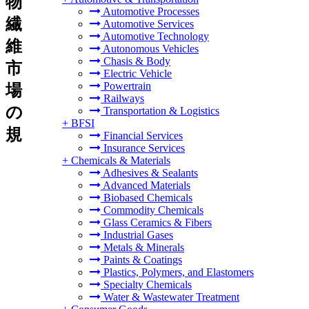
物
Automotive Processes
繊
Automotive Services
Automotive Technology
維
Autonomous Vehicles
Chasis & Body
市
Electric Vehicle
Powertrain
場
Railways
の
Transportation & Logistics
+
BFSI
規
Financial Services
Insurance Services
+
Chemicals & Materials
Adhesives & Sealants
Advanced Materials
Biobased Chemicals
Commodity Chemicals
Glass Ceramics & Fibers
Industrial Gases
Metals & Minerals
Paints & Coatings
Plastics, Polymers, and Elastomers
Specialty Chemicals
Water & Wastewater Treatment