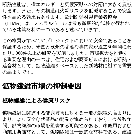
断熱性能は、省エネルギーと気候変動への対応に大きく貢献
します。また、その構造は火災リスクを低減することで安全
性を高める効果もあります。欧州断熱材製造業者協会
（EIMA）は、ミネラルウールは最も徹底的な試験が行われ
ている建築材料の一つであると述べています。
この物質がすべてのプロジェクトにおいて安全であることを
保証するため、米国と欧州の著名な専門家が過去50年間にわ
たり1,000件以上の研究を実施しました。市場拡大を推進す
る重要な理由の一つは、住宅および商業ビルにおける断熱・
遮音材として、鉱物繊維をベースとした断熱材に対する需要
の高まりです。
鉱物繊維市場の抑制要因
鉱物繊維による健康リスク
鉱物繊維に関連する健康被害に対する一般の認識の高まりに
より、より安全な代替品の開発が進められており、今後数年
間、鉱物繊維の市場を阻害する可能性がある。家庭用および
商業用断熱材として、鉱物繊維は一般的な材料である。建設