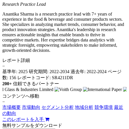
Research Practice Lead
Anantika Sharma is a research practice lead with 7+ years of
experience in the food & beverage and consumer products sectors.
She specializes in analyzing market trends, consumer behavior, and
product innovation strategies. Anantika's leadership in research
ensures actionable insights that enable brands to thrive in
competitive markets. Her expertise bridges data analytics with
strategic foresight, empowering stakeholders to make informed,
growth-oriented decisions.
レポート詳細
−
基準年: 2025
研究期間: 2022-2034
過去年: 2022-2024
ページ
数: 156
レポートコード: SR4211DR
200+
信頼できるパートナー
コンテンツへ移動
−
市場概要
市場動向
セグメント分析
地域分析
競争環境
最近
の動向
このレポートを入手
無料サンプルをダウンロード