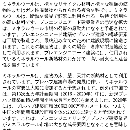
ミネラルウールは、様々なリサイクル材料と様々な種類の鉱
物性またはガス性廃棄物から作られる複合材料です。ミネラ
ルウールは、断熱材業界で頻繁に利用される、独特で汎用性
の高い材料です。プレエンジニアード建築業界の急速な拡大
は、ミネラルウール市場の発展の原動力になると予想されて
います。プレエンジニアード建築やプレハブ建築の構成要素
は工場で製造され、最終組み立てのために建設現場に輸送さ
れます。これらの構造物は、多くの場合、倉庫や製造施設と
して利用されます。プレエンジニアード建築には、使用され
ているミネラルウール断熱材のおかげで、高い耐火性と遮音
性を備えています。
ミネラルウールは、建物の床、壁、天井の断熱材として利用
されています。プレハブ建築市場の発展に伴い、ミネラルウ
ールの需要は大幅に増加すると予想されます。例えば中国で
は、第13次五カ年計画期間（2016～2020年）中に、新規プレ
ハブ建築面積の年間平均成長率が50%を超えました。2020年
には、プレハブ建築面積は6億3,000万平方メートル、つまり
中国の年間新規建設面積全体の20.5%に達すると予測されて
います。これは、プレエンジニアリング／プレハブ建築業界
がミネラルウール市場の大きな成長要因となることを意味し