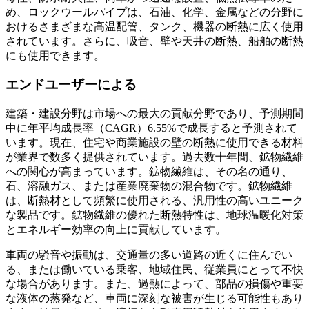
め、ロックウールパイプは、石油、化学、金属などの分野に
おけるさまざまな高温配管、タンク、機器の断熱に広く使用
されています。さらに、吸音、壁や天井の断熱、船舶の断熱
にも使用できます。
エンドユーザーによる
建築・建設分野は市場への最大の貢献分野であり、予測期間
中に年平均成長率（CAGR）6.55%で成長すると予測されて
います。現在、住宅や商業施設の壁の断熱に使用できる材料
が業界で数多く提供されています。過去数十年間、鉱物繊維
への関心が高まっています。鉱物繊維は、その名の通り、
石、溶融ガス、または産業廃棄物の混合物です。鉱物繊維
は、断熱材として頻繁に使用される、汎用性の高いユニーク
な製品です。鉱物繊維の優れた断熱特性は、地球温暖化対策
とエネルギー効率の向上に貢献しています。
車両の騒音や振動は、交通量の多い道路の近くに住んでい
る、または働いている乗客、地域住民、従業員にとって不快
な場合があります。また、過熱によって、部品の損傷や重要
な液体の蒸発など、車両に深刻な被害が生じる可能性もあり