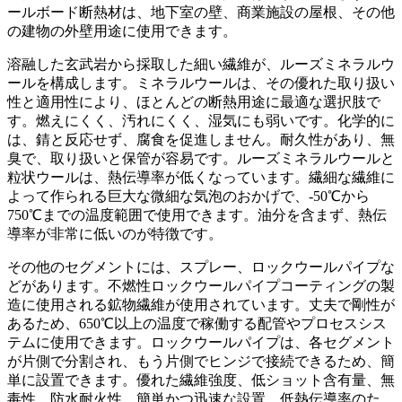
ールボード断熱材は、地下室の壁、商業施設の屋根、その他
の建物の外壁用途に使用できます。
溶融した玄武岩から採取した細い繊維が、ルーズミネラルウ
ールを構成します。ミネラルウールは、その優れた取り扱い
性と適用性により、ほとんどの断熱用途に最適な選択肢で
す。燃えにくく、汚れにくく、湿気にも弱いです。化学的に
は、錆と反応せず、腐食を促進しません。耐久性があり、無
臭で、取り扱いと保管が容易です。ルーズミネラルウールと
粒状ウールは、熱伝導率が低くなっています。繊細な繊維に
よって作られる巨大な微細な気泡のおかげで、-50℃から
750℃までの温度範囲で使用できます。油分を含まず、熱伝
導率が非常に低いのが特徴です。
その他のセグメントには、スプレー、ロックウールパイプな
どがあります。不燃性ロックウールパイプコーティングの製
造に使用される鉱物繊維が使用されています。丈夫で剛性が
あるため、650℃以上の温度で稼働する配管やプロセスシス
テムに使用できます。ロックウールパイプは、各セグメント
が片側で分割され、もう片側でヒンジで接続できるため、簡
単に設置できます。優れた繊維強度、低ショット含有量、無
毒性、防水耐火性、簡単かつ迅速な設置、低熱伝導率のた