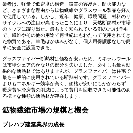
業者は、軽量で低密度の構造、設置の容易さ、防火能力な
ど、さまざまな理由から鉱物繊維やグラスウール製品を好ん
で使用している。しかし、近年、健康、環境問題、材料のリ
サイクルへの注目が高まったことにより、天然断熱材が市場
のトップに躍り出た。最もよく知られている例の1つは羊毛
で、繊維やその他の用途で何世紀にもわたって使用されてき
た物質である。羊毛はかゆみがなく、個人用保護服なしで簡
単に安全に設置できる。
グラスファイバー断熱材は価格が安いため、ミネラルウール
は市場シェアのかなりの部分を失いました。必ずしも最も効
果的な断熱材ではありませんが、グラスファイバーは住宅で
最も一般的に使用されている断熱材です。グラスファイバー
よりもエネルギー効率が高く、価格が安いにもかかわらず、
暖房費や冷房費の削減によって費用を回収できる可能性のあ
る様々な種類の断熱材が存在します。
鉱物繊維市場の規模と機会
プレハブ建築業界の成長