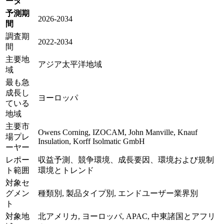
ータ
予測期
2026-2034
間
調査期
2022-2034
間
主要地
アジア太平洋地域
域
最も急
成長し
ヨーロッパ
ている
地域
主要市
Owens Corning, IZOCAM, John Manville, Knauf
場プレ
Insulation, Korff Isolmatic GmbH
ーヤー
レポー
収益予測、競争環境、成長要因、環境および規制
ト範囲
環境とトレンド
対象セ
グメン
種類別, 製品タイプ別, エンドユーザー業界別
ト
対象地
北アメリカ, ヨーロッパ, APAC, 中東諸国とアフリ