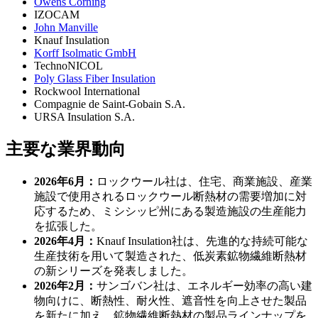
Owens Corning
IZOCAM
John Manville
Knauf Insulation
Korff Isolmatic GmbH
TechnoNICOL
Poly Glass Fiber Insulation
Rockwool International
Compagnie de Saint-Gobain S.A.
URSA Insulation S.A.
主要な業界動向
2026年6月：
ロックウール社は、住宅、商業施設、産業
施設で使用されるロックウール断熱材の需要増加に対
応するため、ミシシッピ州にある製造施設の生産能力
を拡張した。
2026年4月：
Knauf Insulation社は、先進的な持続可能な
生産技術を用いて製造された、低炭素鉱物繊維断熱材
の新シリーズを発表しました。
2026年2月：
サンゴバン社は、エネルギー効率の高い建
物向けに、断熱性、耐火性、遮音性を向上させた製品
を新たに加え、鉱物繊維断熱材の製品ラインナップを