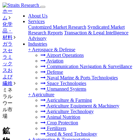
ホー
About Us
ム
Services
化学
Customized Market Research
Syndicated Market
品・
Research Reports
Transaction & Legal Intelligence
材料
Advisory
ガラ
Industries
+
Aerospace & Defense
スセ
Airport Operations
ラミ
Aviation
ック
Communication Navigation & Surveillance
スお
Defense
よび
Naval Marine & Ports Technologies
繊維
Space Technologies
Unmanned Systems
ミネ
+
Agriculture
ラル
Agriculture & Farming
ウー
Agriculture Equipment & Machinery
ル市
Agriculture Technology
場
Animal Nutrition
Crop Protection
Fertilizers
鉱
Seed & Seed Technology
+
Automotive & Transportation