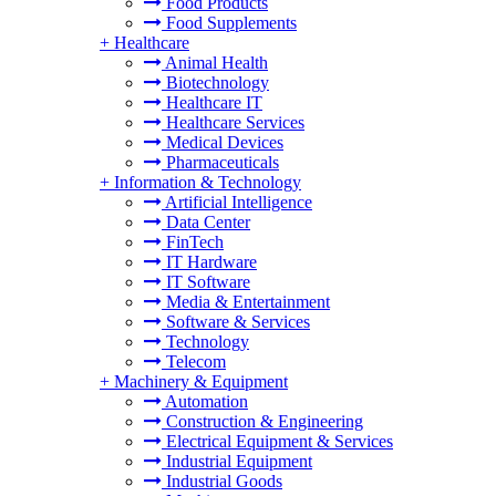
Food Products
Food Supplements
+
Healthcare
Animal Health
Biotechnology
Healthcare IT
Healthcare Services
Medical Devices
Pharmaceuticals
+
Information & Technology
Artificial Intelligence
Data Center
FinTech
IT Hardware
IT Software
Media & Entertainment
Software & Services
Technology
Telecom
+
Machinery & Equipment
Automation
Construction & Engineering
Electrical Equipment & Services
Industrial Equipment
Industrial Goods