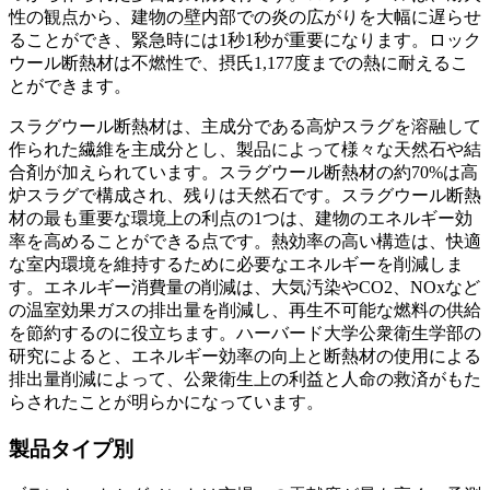
性の観点から、建物の壁内部での炎の広がりを大幅に遅らせ
ることができ、緊急時には1秒1秒が重要になります。ロック
ウール断熱材は不燃性で、摂氏1,177度までの熱に耐えるこ
とができます。
スラグウール断熱材は、主成分である高炉スラグを溶融して
作られた繊維を主成分とし、製品によって様々な天然石や結
合剤が加えられています。スラグウール断熱材の約70%は高
炉スラグで構成され、残りは天然石です。スラグウール断熱
材の最も重要な環境上の利点の1つは、建物のエネルギー効
率を高めることができる点です。熱効率の高い構造は、快適
な室内環境を維持するために必要なエネルギーを削減しま
す。エネルギー消費量の削減は、大気汚染やCO2、NOxなど
の温室効果ガスの排出量を削減し、再生不可能な燃料の供給
を節約するのに役立ちます。ハーバード大学公衆衛生学部の
研究によると、エネルギー効率の向上と断熱材の使用による
排出量削減によって、公衆衛生上の利益と人命の救済がもた
らされたことが明らかになっています。
製品タイプ別