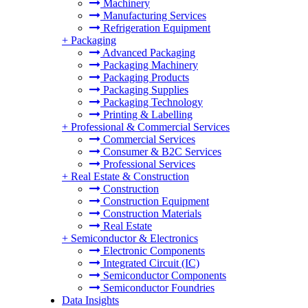
Machinery
Manufacturing Services
Refrigeration Equipment
+
Packaging
Advanced Packaging
Packaging Machinery
Packaging Products
Packaging Supplies
Packaging Technology
Printing & Labelling
+
Professional & Commercial Services
Commercial Services
Consumer & B2C Services
Professional Services
+
Real Estate & Construction
Construction
Construction Equipment
Construction Materials
Real Estate
+
Semiconductor & Electronics
Electronic Components
Integrated Circuit (IC)
Semiconductor Components
Semiconductor Foundries
Data Insights