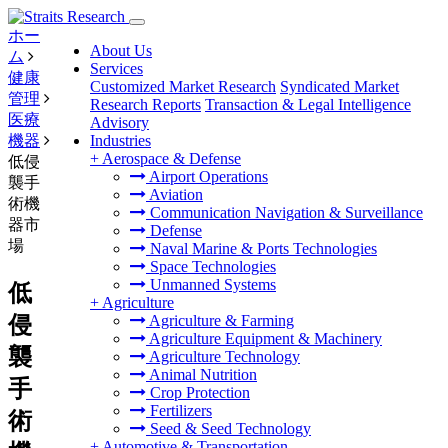
ホー
About Us
ム
Services
健康
Customized Market Research
Syndicated Market
管理
Research Reports
Transaction & Legal Intelligence
医療
Advisory
機器
Industries
+
Aerospace & Defense
低侵
Airport Operations
襲手
Aviation
術機
Communication Navigation & Surveillance
器市
Defense
場
Naval Marine & Ports Technologies
Space Technologies
Unmanned Systems
低
+
Agriculture
侵
Agriculture & Farming
Agriculture Equipment & Machinery
襲
Agriculture Technology
Animal Nutrition
手
Crop Protection
Fertilizers
術
Seed & Seed Technology
+
Automotive & Transportation