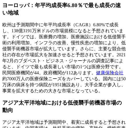
ヨーロッパ：年平均成長率6.80％で最も成長の速
い地域
欧州は予測期間中に年平均成長率（CAGR）6.80%で成長
し、138億3191万米ドルの市場規模になると予想されていま
す。ドイツでは、医療費の増加、医療施設における低侵襲手
術の利用増加、インフラの改善、慢性疾患の増加により、低
侵襲手術機器市場が拡大しています。さらに、主要な競合他
社の存在が市場拡大を加速させると予想されています。2021
年2月のブダペスト・ビジネス・ジャーナルの調査記事によ
ると、ドイツで最も成長著しい市場の1つは医療分野です。
民間医療機関が44、政府機関が112あります。
健康保険会社
約7000万人の医療保険ニーズをカバーしている。国内には50
万床の病床を持つ病院が1951施設あり、大手企業が参入し、
事業を拡大するための大きな市場となっている。
アジア太平洋地域における低侵襲手術機器市場の
動向
アジア太平洋地域は予測期間中、着実に成長すると予想され