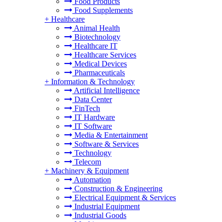
Food Products
Food Supplements
+
Healthcare
Animal Health
Biotechnology
Healthcare IT
Healthcare Services
Medical Devices
Pharmaceuticals
+
Information & Technology
Artificial Intelligence
Data Center
FinTech
IT Hardware
IT Software
Media & Entertainment
Software & Services
Technology
Telecom
+
Machinery & Equipment
Automation
Construction & Engineering
Electrical Equipment & Services
Industrial Equipment
Industrial Goods