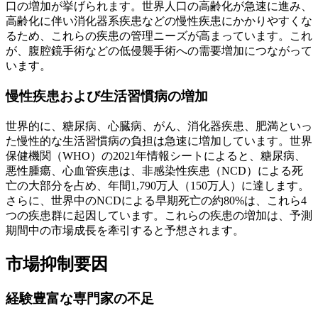
口の増加が挙げられます。世界人口の高齢化が急速に進み、
高齢化に伴い消化器系疾患などの慢性疾患にかかりやすくな
るため、これらの疾患の管理ニーズが高まっています。これ
が、腹腔鏡手術などの低侵襲手術への需要増加につながって
います。
慢性疾患および生活習慣病の増加
世界的に、糖尿病、心臓病、がん、消化器疾患、肥満といっ
た慢性的な生活習慣病の負担は急速に増加しています。世界
保健機関（WHO）の2021年情報シートによると、糖尿病、
悪性腫瘍、心血管疾患は、非感染性疾患（NCD）による死
亡の大部分を占め、年間1,790万人（150万人）に達します。
さらに、世界中のNCDによる早期死亡の約80%は、これら4
つの疾患群に起因しています。これらの疾患の増加は、予測
期間中の市場成長を牽引すると予想されます。
市場抑制要因
経験豊富な専門家の不足