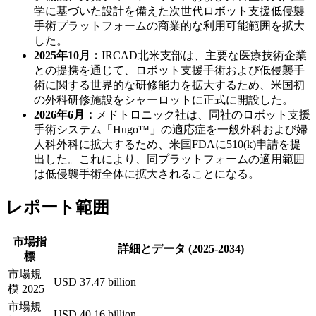
学に基づいた設計を備えた次世代ロボット支援低侵襲
手術プラットフォームの商業的な利用可能範囲を拡大
した。
2025年10月：
IRCAD北米支部は、主要な医療技術企業
との提携を通じて、ロボット支援手術および低侵襲手
術に関する世界的な研修能力を拡大するため、米国初
の外科研修施設をシャーロットに正式に開設した。
2026年6月：
メドトロニック社は、同社のロボット支援
手術システム「Hugo™」の適応症を一般外科および婦
人科外科に拡大するため、米国FDAに510(k)申請を提
出した。これにより、同プラットフォームの適用範囲
は低侵襲手術全体に拡大されることになる。
レポート範囲
市場指
詳細とデータ (2025-2034)
標
市場規
USD 37.47 billion
模 2025
市場規
USD 40.16 billion