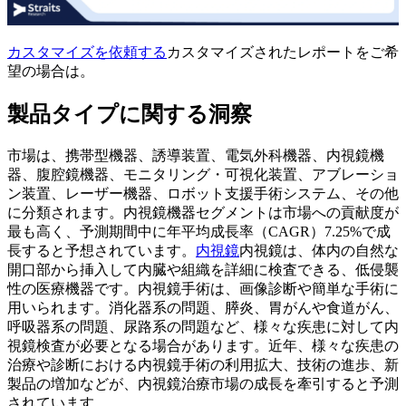
カスタマイズを依頼する
カスタマイズされたレポートをご希
望の場合は。
製品タイプに関する洞察
市場は、携帯型機器、誘導装置、電気外科機器、内視鏡機
器、腹腔鏡機器、モニタリング・可視化装置、アブレーショ
ン装置、レーザー機器、ロボット支援手術システム、その他
に分類されます。内視鏡機器セグメントは市場への貢献度が
最も高く、予測期間中に年平均成長率（CAGR）7.25%で成
長すると予想されています。
内視鏡
内視鏡は、体内の自然な
開口部から挿入して内臓や組織を詳細に検査できる、低侵襲
性の医療機器です。内視鏡手術は、画像診断や簡単な手術に
用いられます。消化器系の問題、膵炎、胃がんや食道がん、
呼吸器系の問題、尿路系の問題など、様々な疾患に対して内
視鏡検査が必要となる場合があります。近年、様々な疾患の
治療や診断における内視鏡手術の利用拡大、技術の進歩、新
製品の増加などが、内視鏡治療市場の成長を牽引すると予測
されています。