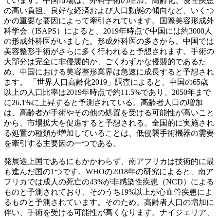
ています。中国市場は、外科手術の増加、高齢化、慢性疾患
の高い負担、良好な経済および人口動態の傾向など、いくつ
かの重要な要因によって牽引されています。国際美容形成外
科学会（ISAPS）によると、2019年時点で中国には約3000人
の形成外科医がいました。形成外科医の多さから、中国では
美容整形手術がさらに多く行われると予想されます。手術の
大部分は完全に非侵襲的か、ごくわずかな侵襲的であるた
め、中国における美容整形業界は急速に成長すると予想され
ます。 「世界人口高齢化2019」調査によると、中国の65歳
以上の人口比率は2019年時点で約11.5%であり、2050年まで
に26.1%に上昇すると予測されている。高齢者人口の増加
は、高齢者が手術やその他の処置を受ける可能性が高いこと
から、市場拡大を促進すると予想される。全国的に実施され
る処置の種類が増加していることは、低侵襲手術機器の需要
を牽引する主要因の一つである。
発展途上国であるにもかかわらず、南アフリカは技術的に最
も進んだ国の1つです。WHOの2018年の研究によると、南ア
フリカでは成人の死亡の43%が非感染性疾患（NCD）による
ものと予測されており、そのうち19%以上が心血管疾患によ
るものと予測されています。そのため、高齢者人口の増加に
伴い、手術を受ける可能性が高くなります。ナイジェリア、