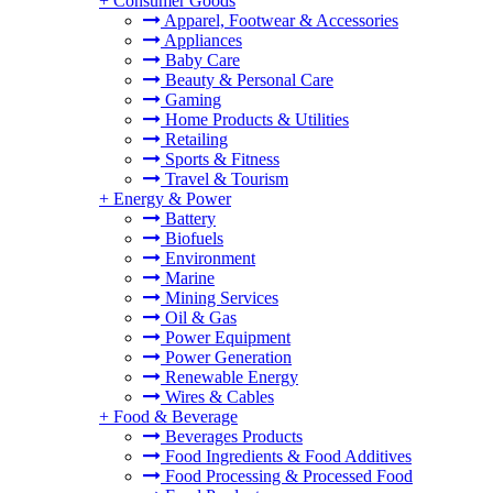
+
Consumer Goods
Apparel, Footwear & Accessories
Appliances
Baby Care
Beauty & Personal Care
Gaming
Home Products & Utilities
Retailing
Sports & Fitness
Travel & Tourism
+
Energy & Power
Battery
Biofuels
Environment
Marine
Mining Services
Oil & Gas
Power Equipment
Power Generation
Renewable Energy
Wires & Cables
+
Food & Beverage
Beverages Products
Food Ingredients & Food Additives
Food Processing & Processed Food