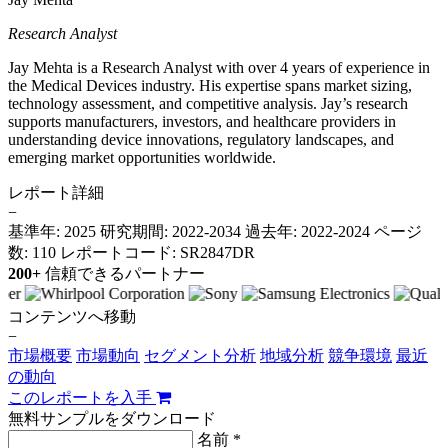
Research Analyst
Jay Mehta is a Research Analyst with over 4 years of experience in
the Medical Devices industry. His expertise spans market sizing,
technology assessment, and competitive analysis. Jay’s research
supports manufacturers, investors, and healthcare providers in
understanding device innovations, regulatory landscapes, and
emerging market opportunities worldwide.
レポート詳細
−
基準年: 2025
研究期間: 2022-2034
過去年: 2022-2024
ページ
数: 110
レポートコード: SR2847DR
200+
信頼できるパートナー
コンテンツへ移動
−
市場概要
市場動向
セグメント分析
地域分析
競争環境
最近
の動向
このレポートを入手
無料サンプルをダウンロード
名前 *