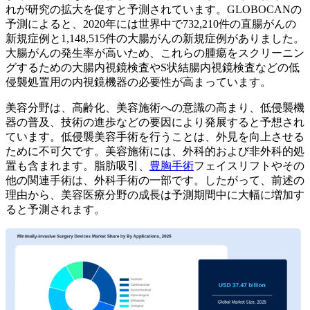
れが研究の拡大を促すと予測されています。GLOBOCANの
予測によると、2020年には世界中で732,210件の直腸がんの
新規症例と1,148,515件の大腸がんの新規症例がありました。
大腸がんの発生率が高いため、これらの腫瘍をスクリーニン
グするための大腸内視鏡検査やS状結腸内視鏡検査などの低
侵襲処置用の内視鏡機器の必要性が高まっています。
美容分野は、高齢化、美容施術への意識の高まり、低侵襲機
器の普及、技術の進歩などの要因により発展すると予想され
ています。低侵襲美容手術を行うことは、外見を向上させる
ために不可欠です。美容施術には、外科的および非外科的処
置も含まれます。脂肪吸引、
豊胸手術
フェイスリフトやその
他の関連手術は、外科手術の一部です。したがって、前述の
理由から、美容医療分野の成長は予測期間中に大幅に増加す
ると予測されます。