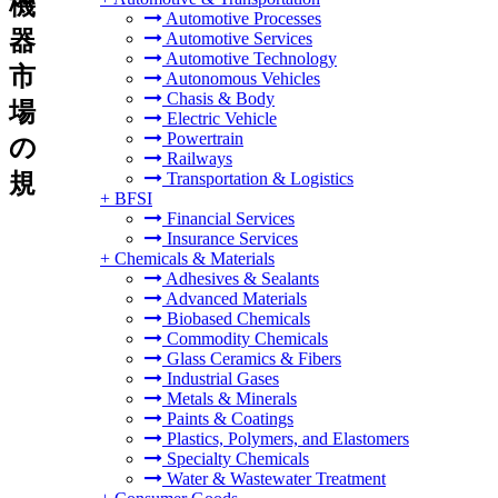
機
Automotive Processes
器
Automotive Services
Automotive Technology
市
Autonomous Vehicles
Chasis & Body
場
Electric Vehicle
Powertrain
の
Railways
規
Transportation & Logistics
+
BFSI
Financial Services
Insurance Services
+
Chemicals & Materials
Adhesives & Sealants
Advanced Materials
Biobased Chemicals
Commodity Chemicals
Glass Ceramics & Fibers
Industrial Gases
Metals & Minerals
Paints & Coatings
Plastics, Polymers, and Elastomers
Specialty Chemicals
Water & Wastewater Treatment