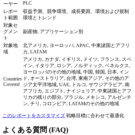
PLC
ーヤー
レポー
収益予測、競争環境、成長要因、環境および規制
ト範囲
環境とトレンド
対象セ
グメン
副産物, アプリケーション別
ト
対象地
北アメリカ, ヨーロッパ, APAC, 中東諸国とアフリ
域
カ, LATAM
アメリカ, カナダ, イギリス, ドイツ, フランス, スペ
イン, イタリア, ロシア, ノルディック, ベネルクス,
ヨーロッパのその他の地域, 中国, 韓国, 日本, イン
ド, オーストラリア, 台湾, 東南アジア, その他のア
Countries
Covered
ジア太平洋地域, UAE, トルコ, サウジアラビア, 南
アフリカ, エジプト, ナイジェリア, 中東諸国とアフ
リカの残りの部分, ブラジル, メキシコ, アルゼンチ
ン, チリ, コロンビア, LATAMのその他の地域
このレポートをカスタマイズ
戦略目標に合わせて最適化
よくある質問 (FAQ)