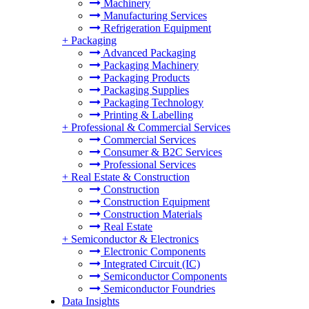
Machinery
Manufacturing Services
Refrigeration Equipment
+
Packaging
Advanced Packaging
Packaging Machinery
Packaging Products
Packaging Supplies
Packaging Technology
Printing & Labelling
+
Professional & Commercial Services
Commercial Services
Consumer & B2C Services
Professional Services
+
Real Estate & Construction
Construction
Construction Equipment
Construction Materials
Real Estate
+
Semiconductor & Electronics
Electronic Components
Integrated Circuit (IC)
Semiconductor Components
Semiconductor Foundries
Data Insights