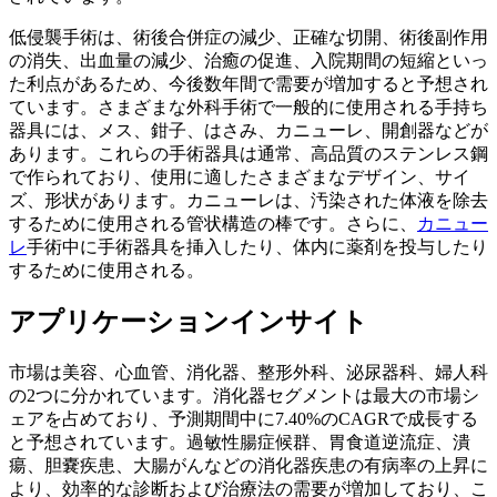
低侵襲手術は、術後合併症の減少、正確な切開、術後副作用
の消失、出血量の減少、治癒の促進、入院期間の短縮といっ
た利点があるため、今後数年間で需要が増加すると予想され
ています。さまざまな外科手術で一般的に使用される手持ち
器具には、メス、鉗子、はさみ、カニューレ、開創器などが
あります。これらの手術器具は通常、高品質のステンレス鋼
で作られており、使用に適したさまざまなデザイン、サイ
ズ、形状があります。カニューレは、汚染された体液を除去
するために使用される管状構造の棒です。さらに、
カニュー
レ
手術中に手術器具を挿入したり、体内に薬剤を投与したり
するために使用される。
アプリケーションインサイト
市場は美容、心血管、消化器、整形外科、泌尿器科、婦人科
の2つに分かれています。消化器セグメントは最大の市場シ
ェアを占めており、予測期間中に7.40%のCAGRで成長する
と予想されています。過敏性腸症候群、胃食道逆流症、潰
瘍、胆嚢疾患、大腸がんなどの消化器疾患の有病率の上昇に
より、効率的な診断および治療法の需要が増加しており、こ