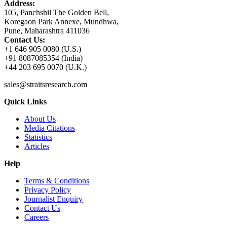
Address:
105, Panchshil The Golden Bell,
Koregaon Park Annexe, Mundhwa,
Pune, Maharashtra 411036
Contact Us:
+1 646 905 0080 (U.S.)
+91 8087085354 (India)
+44 203 695 0070 (U.K.)
sales@straitsresearch.com
Quick Links
About Us
Media Citations
Statistics
Articles
Help
Terms & Conditions
Privacy Policy
Journalist Enquiry
Contact Us
Careers