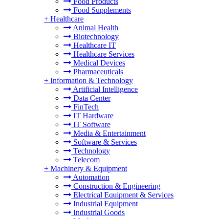
Food Products
Food Supplements
+
Healthcare
Animal Health
Biotechnology
Healthcare IT
Healthcare Services
Medical Devices
Pharmaceuticals
+
Information & Technology
Artificial Intelligence
Data Center
FinTech
IT Hardware
IT Software
Media & Entertainment
Software & Services
Technology
Telecom
+
Machinery & Equipment
Automation
Construction & Engineering
Electrical Equipment & Services
Industrial Equipment
Industrial Goods