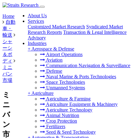
About Us
Home
Services
自動
Customized Market Research
Syndicated Market
車・
Research Reports
Transaction & Legal Intelligence
輸送
Advisory
シャ
Industries
ーシ
+
Aerospace & Defense
＆ボ
Airport Operations
Aviation
ディ
Communication Navigation & Surveillance
ミニ
Defense
バン
Naval Marine & Ports Technologies
市場
Space Technologies
Unmanned Systems
+
Agriculture
ミ
Agriculture & Farming
ニ
Agriculture Equipment & Machinery
Agriculture Technology
バ
Animal Nutrition
Crop Protection
ン
Fertilizers
Seed & Seed Technology
市
+
Automotive & Transportation