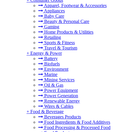
+
Consumer Goods
Apparel, Footwear & Accessories
Appliances
Baby Care
Beauty & Personal Care
Gaming
Home Products & Utilities
Retailing
Sports & Fitness
Travel & Tourism
+
Energy & Power
Battery
Biofuels
Environment
Marine
Mining Services
Oil & Gas
Power Equipment
Power Generation
Renewable Energy
Wires & Cables
+
Food & Beverage
Beverages Products
Food Ingredients & Food Additives
Food Processing & Processed Food