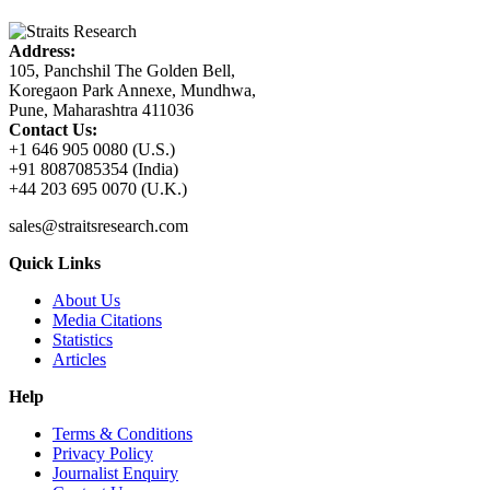
Address:
105, Panchshil The Golden Bell,
Koregaon Park Annexe, Mundhwa,
Pune, Maharashtra 411036
Contact Us:
+1 646 905 0080 (U.S.)
+91 8087085354 (India)
+44 203 695 0070 (U.K.)
sales@straitsresearch.com
Quick Links
About Us
Media Citations
Statistics
Articles
Help
Terms & Conditions
Privacy Policy
Journalist Enquiry