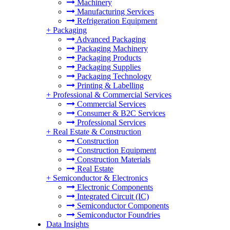
Machinery
Manufacturing Services
Refrigeration Equipment
+
Packaging
Advanced Packaging
Packaging Machinery
Packaging Products
Packaging Supplies
Packaging Technology
Printing & Labelling
+
Professional & Commercial Services
Commercial Services
Consumer & B2C Services
Professional Services
+
Real Estate & Construction
Construction
Construction Equipment
Construction Materials
Real Estate
+
Semiconductor & Electronics
Electronic Components
Integrated Circuit (IC)
Semiconductor Components
Semiconductor Foundries
Data Insights