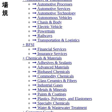
場
Automotive Processes
Automotive Services
規
Automotive Technology
Autonomous Vehicles
Chasis & Body
Electric Vehicle
Powertrain
Railways
Transportation & Logistics
+
BFSI
Financial Services
Insurance Services
+
Chemicals & Materials
Adhesives & Sealants
Advanced Materials
Biobased Chemicals
Commodity Chemicals
Glass Ceramics & Fibers
Industrial Gases
Metals & Minerals
Paints & Coatings
Plastics, Polymers, and Elastomers
Specialty Chemicals
Water & Wastewater Treatment