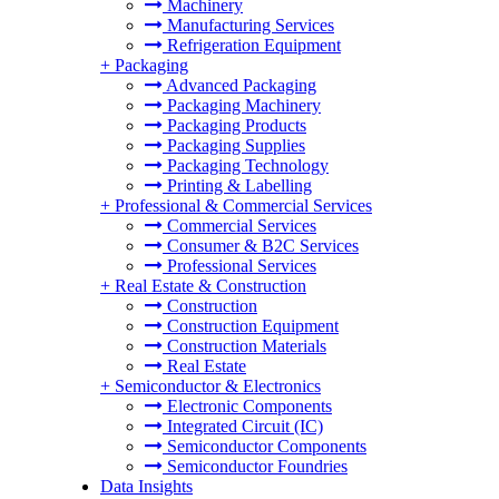
Machinery
Manufacturing Services
Refrigeration Equipment
+
Packaging
Advanced Packaging
Packaging Machinery
Packaging Products
Packaging Supplies
Packaging Technology
Printing & Labelling
+
Professional & Commercial Services
Commercial Services
Consumer & B2C Services
Professional Services
+
Real Estate & Construction
Construction
Construction Equipment
Construction Materials
Real Estate
+
Semiconductor & Electronics
Electronic Components
Integrated Circuit (IC)
Semiconductor Components
Semiconductor Foundries
Data Insights