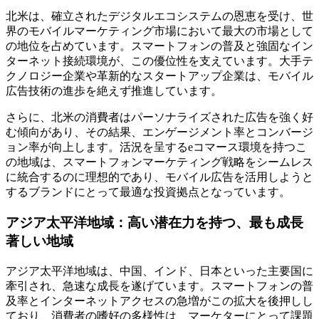
北米は、確立されたデジタルエコシステムの恩恵を受け、世
界のモバイルマーケティング市場において最大の市場として
の地位を占めています。スマートフォンの普及と強固なイン
ターネット接続環境が、この優位性を支えています。大手テ
クノロジー企業や革新的なスタートアップ企業は、モバイル
広告技術の進歩を絶えず推進しています。
さらに、北米の消費者はパーソナライズされた広告を強く好
む傾向があり、その結果、エンゲージメント率とコンバージ
ョン率が向上します。活況を呈するeコマース環境を持つこ
の地域は、スマートフォンマーケティング戦略をシームレス
に統合するのに理想的であり、モバイル広告を活用しようと
するブランドにとって最適な投資拠点となっています。
アジア太平洋地域：高い潜在力を持つ、最も成長
著しい地域
アジア太平洋地域は、中国、インド、日本といった主要国に
牽引され、急速な成長を遂げています。スマートフォンの普
及率とインターネットアクセスの急増がこの拡大を後押しし
ており、消費者の嗜好の多様性は、マーケターにとって課題