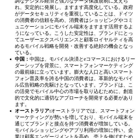
調なデジタル経済と強力なデータ保護規制に支えら
れ、安定的に発展し、ますます高度化している。政府
がデータセキュリティを重視していることは、ドイツ
の消費者の信頼を高め、消費者はショッピングやコミ
ュニケーションにモバイル端末をますます活用するよ
うになっている。こうした安定性は、ブランドにとっ
てユーザーエクスペリエンスと顧客ロイヤルティを高
めるモバイル戦略を開発・改善する絶好の機会となっ
ている。
中国：
中国は、モバイル決済とeコマースにおけるリー
ダーシップを背景に、スマートフォンマーケティング
の最前線に立っています。膨大な人口と高いスマート
フォン普及率を誇る中国の消費者は、革新的なモバイ
ル広告戦略の先駆けとなっています。ブランドは、こ
の活発でモバイル中心の市場を取り込むために、創造
的で文化的に適切なアプローチを開発する必要があり
ます。
オーストラリア:
オーストラリアでは、スマートフォン
マーケティングが勢いを増しており、モバイル端末を
通じてブランドと接点を持つ消費者が増加している。
モバイルショッピングやアプリ利用の増加に伴い、企
業は顧客エンゲージメントを高め、売上を伸ばすため