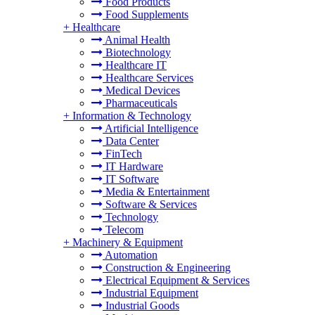
Food Products
Food Supplements
+
Healthcare
Animal Health
Biotechnology
Healthcare IT
Healthcare Services
Medical Devices
Pharmaceuticals
+
Information & Technology
Artificial Intelligence
Data Center
FinTech
IT Hardware
IT Software
Media & Entertainment
Software & Services
Technology
Telecom
+
Machinery & Equipment
Automation
Construction & Engineering
Electrical Equipment & Services
Industrial Equipment
Industrial Goods