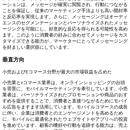
ーションは、メッセージが確実に閲覧され、行動につながる
ことを保証し、従来のマーケティング手法よりも高い開封率
と反応率を実現します。さらに、メッセージングは​​オーディ
エンスのセグメンテーションとパーソナライズされたメッセ
ージングを可能にし、好意的な反応を得られる可能性を高め
ます。このように消費者の好みに合わせてメッセージをカス
タマイズできる能力が、マーケターにとってメッセージング
を好ましい選択肢にしています。
垂直方向
小売およびEコマース分野が最大の市場収益を占めた
小売業とeコマース業界は、オンラインショッピングの台頭
を背景に、モバイルマーケティングを牽引しています。小売
業者は、パーソナライズされたプロモーションや商品のおす
すめを提供することで、消費者と直接つながるためにモバイ
ル広告をますます活用しています。モバイルコマースの成長
に伴い、企業は消費者とのエンゲージメントを高めるため
に、モバイルに最適化されたウェブサイトやアプリへの投資
を進めています。顧客の嗜好や行動を追跡する能力は、売上