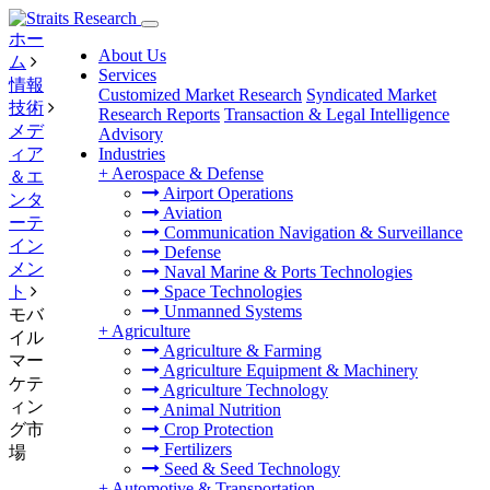
ホー
About Us
ム
Services
情報
Customized Market Research
Syndicated Market
技術
Research Reports
Transaction & Legal Intelligence
メデ
Advisory
ィア
Industries
+
Aerospace & Defense
＆エ
Airport Operations
ンタ
Aviation
ーテ
Communication Navigation & Surveillance
イン
Defense
メン
Naval Marine & Ports Technologies
ト
Space Technologies
Unmanned Systems
モバ
+
Agriculture
イル
Agriculture & Farming
マー
Agriculture Equipment & Machinery
ケテ
Agriculture Technology
ィン
Animal Nutrition
グ市
Crop Protection
Fertilizers
場
Seed & Seed Technology
+
Automotive & Transportation