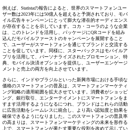
例えば、Statistaの報告によると、世界のスマートフォンユー
ザー数は2023年には50億人を超えると予測されており、モバ
イル広告キャンペーンにとって膨大な潜在的オーディエンス
が存在することを示しています。コカ・コーラのような企業
は、このトレンドを活用し、パッケージにQRコードを組み
込んだモバイルファーストのキャンペーンを展開すること
で、ユーザーがスマートフォンを通じてブランドと交流する
ことを促しています。同様に、スターバックスはモバイルア
プリを活用して、パーソナライズされたプロモーション、特
典、モバイル決済オプションを提供し、ユーザーエンゲージ
メントと売上の両方を向上させています。
さらに、インドやブラジルといった新興市場における手頃な
価格のスマートフォンの普及は、スマートフォンマーケティ
ング戦略の適用範囲を拡大させています。消費者がショッピ
ング、銀行取引、エンターテイメントにスマートフォンをま
すます活用するようになるにつれ、ブランドはこれらの活動
に広告活動をシームレスに統合し、より高い認知度と効果を
確保できるようになりました。このスマートフォンの普及率
の高まりは、スマートフォンマーケティングの未来を形作る
上で、スマートフォンが果たす重要な役割を改めて示してい