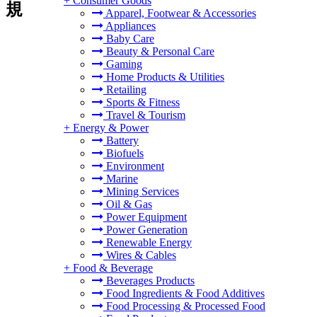
+
Consumer Goods
規
Apparel, Footwear & Accessories
Appliances
Baby Care
Beauty & Personal Care
Gaming
Home Products & Utilities
Retailing
Sports & Fitness
Travel & Tourism
+
Energy & Power
Battery
Biofuels
Environment
Marine
Mining Services
Oil & Gas
Power Equipment
Power Generation
Renewable Energy
Wires & Cables
+
Food & Beverage
Beverages Products
Food Ingredients & Food Additives
Food Processing & Processed Food