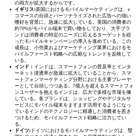
の両方が拡大するからです。
イギリス:
英国におけるモバイルマーケティングは、e
コマースの台頭とパーソナライズされた広告への強い
嗜好を背景に、急速に拡大している。英国の消費者の
約70%がモバイル端末で買い物をしており、大手ブラ
ンドは消費者の特定のニーズに応えるターゲットを絞
ったモバイルキャンペーンの導入を進めている。この
成長は、小売業およびマーケティング業界におけるモ
バイルファースト戦略への広範なトレンドを反映して
いる。
インド：
インドは、スマートフォンの普及率とインタ
ーネット浸透率が急速に拡大していることから、スマ
ートフォンマーケティング分野における主要プレーヤ
ーとして台頭しつつある。7億人を超えるスマートフォ
ンユーザーを抱えるインドは、広大で多様な市場を擁
している。各ブランドは、ショッピングやデジタルサ
ービスにモバイル端末をますます活用するようになっ
ているインドのテクノロジーに精通した消費者を惹き
つけるため、モバイルファースト戦略に注力してい
る。
ドイツ:
ドイツにおけるモバイルマーケティングは、堅