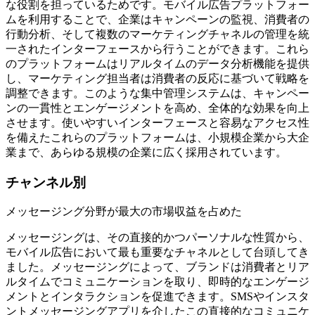
な役割を担っているためです。モバイル広告プラットフォー
ムを利用することで、企業はキャンペーンの監視、消費者の
行動分析、そして複数のマーケティングチャネルの管理を統
一されたインターフェースから行うことができます。これら
のプラットフォームはリアルタイムのデータ分析機能を提供
し、マーケティング担当者は消費者の反応に基づいて戦略を
調整できます。このような集中管理システムは、キャンペー
ンの一貫性とエンゲージメントを高め、全体的な効果を向上
させます。使いやすいインターフェースと容易なアクセス性
を備えたこれらのプラットフォームは、小規模企業から大企
業まで、あらゆる規模の企業に広く採用されています。
チャンネル別
メッセージング分野が最大の市場収益を占めた
メッセージングは​​、その直接的かつパーソナルな性質から、
モバイル広告において最も重要なチャネルとして台頭してき
ました。メッセージングによって、ブランドは消費者とリア
ルタイムでコミュニケーションを取り、即時的なエンゲージ
メントとインタラクションを促進できます。SMSやインスタ
ントメッセージングアプリを介したこの直接的なコミュニケ