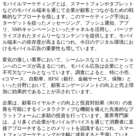
モバイルマーケティングとは、スマートフォンやタブレット
などのモバイル端末を通じて企業が顧客とつながるための戦
略的なアプローチを指します。このマーケティング手法は、
ターゲットを絞ったメッセージング、プッシュ通知、アプ
リ、SMSキャンペーンといったチャネルを活用し、パーソナ
ライズされたタイムリーなコンテンツを提供します。モバイ
ル端末への依存度が高まるにつれ、今日のデジタル環境にお
けるモバイル広告の重要性も増しています。
変化の激しい業界において、シームレスなコミュニケーショ
ンへのニーズが高まるにつれ、モバイル広告は企業にとって
不可欠なツールとなっています。調査によると、特に小売、
eコマース、自動車、BFSI（銀行、金融サービス、保険）と
いった分野において、顧客エンゲージメントの向上と売上増
加に効果的であることが示されています。
企業は、顧客ロイヤルティの向上と投資対効果（ROI）の改
善を可能にするインタラクティブな機能を備えた先進的なプ
ラットフォームに多額の投資を行っています。業界専門家
は、より多くの企業がモバイルデバイスを通じて消費者に直
接アプローチすることのメリットを認識するにつれ、スマー
トフォンマーケティングが大幅に成長すると予測していま