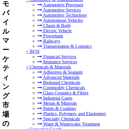
モ
Automotive Processes
Automotive Services
バ
Automotive Technology
Autonomous Vehicles
イ
Chasis & Body
ル
Electric Vehicle
Powertrain
マ
Railways
Transportation & Logistics
ー
+
BFSI
Financial Services
ケ
Insurance Services
テ
+
Chemicals & Materials
Adhesives & Sealants
ィ
Advanced Materials
Biobased Chemicals
ン
Commodity Chemicals
Glass Ceramics & Fibers
グ
Industrial Gases
Metals & Minerals
市
Paints & Coatings
場
Plastics, Polymers, and Elastomers
Specialty Chemicals
の
Water & Wastewater Treatment