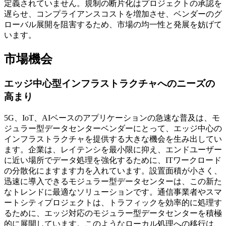
定義されていません。規制の断片化はプロジェクトの承認を
遅らせ、コンプライアンスコストを増加させ、ベンダーのグ
ローバル展開を阻害するため、市場の均一性と発展を妨げて
います。
市場機会
エッジ中心型インフラストラクチャへのニーズの
高まり
5G、IoT、AIベースのアプリケーションの急速な普及は、モ
ジュラー型データセンターベンダーにとって、エッジ中心の
インフラストラクチャを提供する大きな機会を生み出してい
ます。企業は、レイテンシを最小限に抑え、エンドユーザー
に近い場所でデータ処理を強化するために、ITワークロード
の分散化にますます力を入れています。設置面積が小さく、
迅速に導入できるモジュラー型データセンターは、この新た
なトレンドに最適なソリューションです。通信事業者やスマ
ートシティプロジェクトは、トラフィックを効率的に処理す
るために、エッジ対応のモジュラー型データセンターを積極
的に展開しています。このようなローカル処理への移行は、