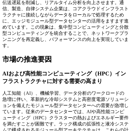
伝送遅延を削減し、リアルタイム分析を向上させます。通
信、製造、自律システム企業は、コアクラウドインフラスト
ラクチャに接続しながらデータをローカルで処理するため
に、エッジモジュール型データセンターの活用をますます進
めています。この現象は、集中型コンピューティングと分散
型コンピューティングを統合することで、ネットワークプラ
ンニングを再定義し、パフォーマンスの向上を実現していま
す。
市場の推進要因
AIおよび高性能コンピューティング（HPC）イン
フラストラクチャに対する需要の高まり
人工知能（AI）、機械学習、データ分析のワークロードの
急増に伴い、革新的な冷却システムと高密度電源ソリューシ
ョンを備えたモジュール型データセンターへの需要が急増し
ています。従来のデータセンターでは、AIや高性能コンピ
ューティング（HPC）クラスターの熱およびエネルギー要件
を満たすことが困難です。ラック構成の拡張性と液冷システ
ムで構成されるモジュール型アーキテクチャは、これらの計