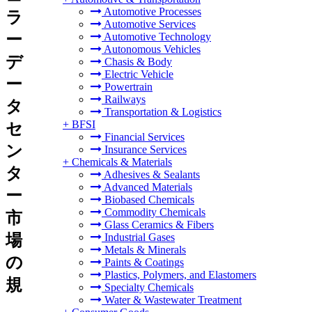
Automotive Processes
ラ
Automotive Services
ー
Automotive Technology
Autonomous Vehicles
デ
Chasis & Body
Electric Vehicle
ー
Powertrain
Railways
タ
Transportation & Logistics
+
BFSI
セ
Financial Services
ン
Insurance Services
+
Chemicals & Materials
タ
Adhesives & Sealants
Advanced Materials
ー
Biobased Chemicals
Commodity Chemicals
市
Glass Ceramics & Fibers
場
Industrial Gases
Metals & Minerals
の
Paints & Coatings
Plastics, Polymers, and Elastomers
規
Specialty Chemicals
Water & Wastewater Treatment