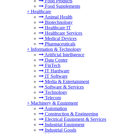
Food Products
Food Supplements
+
Healthcare
Animal Health
Biotechnology
Healthcare IT
Healthcare Services
Medical Devices
Pharmaceuticals
+
Information & Technology
Artificial Intelligence
Data Center
FinTech
IT Hardware
IT Software
Media & Entertainment
Software & Services
Technology
Telecom
+
Machinery & Equipment
Automation
Construction & Engineering
Electrical Equipment & Services
Industrial Equipment
Industrial Goods