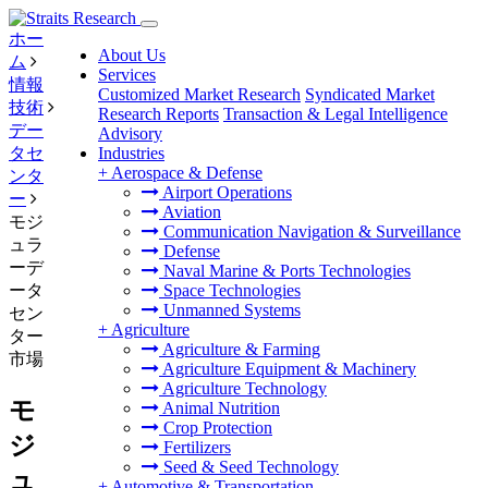
ホー
About Us
ム
Services
情報
Customized Market Research
Syndicated Market
技術
Research Reports
Transaction & Legal Intelligence
デー
Advisory
タセ
Industries
+
Aerospace & Defense
ンタ
Airport Operations
ー
Aviation
モジ
Communication Navigation & Surveillance
ュラ
Defense
ーデ
Naval Marine & Ports Technologies
ータ
Space Technologies
Unmanned Systems
セン
+
Agriculture
ター
Agriculture & Farming
市場
Agriculture Equipment & Machinery
Agriculture Technology
モ
Animal Nutrition
Crop Protection
ジ
Fertilizers
Seed & Seed Technology
ュ
+
Automotive & Transportation