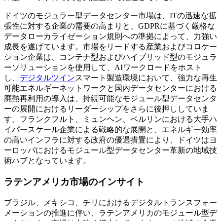
ドイツのモジュラー型データセンター市場は、ITの迅速な拡
張性に対する企業の需要の高まりと、GDPRに基づく厳格な
データローカライゼーション規則への準拠によって、力強い
成長を遂げています。市場をリードする産業およびコロケー
ション企業は、コンテナ型およびハイブリッド型のモジュラ
ーソリューションを使用して、AIワークロードをホスト
し、
デジタルツイン
スマート製造環境において、強力な再生
可能エネルギーネットワークと国内データセンターにおける
廃熱再利用の導入は、持続可能なモジュール型データセンタ
ーの展開におけるリーダーシップをさらに後押ししていま
す。フランクフルト、ミュンヘン、ベルリンにおける大手ハ
イパースケール企業による戦略的な展開と、エネルギー効率
の高いインフラに対する政府の優遇措置により、ドイツはヨ
ーロッパにおけるモジュール型データセンター革新の地域技
術ハブとなっています。
ラテンアメリカ市場のインサイト
ブラジル、メキシコ、チリにおけるデジタルトランスフォー
メーションの推進に伴い、ラテンアメリカのモジュール型デ