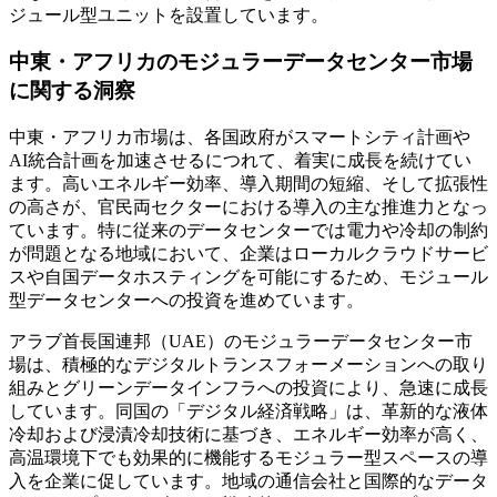
ジュール型ユニットを設置しています。
中東・アフリカのモジュラーデータセンター市場
に関する洞察
中東・アフリカ市場は、各国政府がスマートシティ計画や
AI統合計画を加速させるにつれて、着実に成長を続けてい
ます。高いエネルギー効率、導入期間の短縮、そして拡張性
の高さが、官民両セクターにおける導入の主な推進力となっ
ています。特に従来のデータセンターでは電力や冷却の制約
が問題となる地域において、企業はローカルクラウドサービ
スや自国データホスティングを可能にするため、モジュール
型データセンターへの投資を進めています。
アラブ首長国連邦（UAE）のモジュラーデータセンター市
場は、積極的なデジタルトランスフォーメーションへの取り
組みとグリーンデータインフラへの投資により、急速に成長
しています。同国の「デジタル経済戦略」は、革新的な液体
冷却および浸漬冷却技術に基づき、エネルギー効率が高く、
高温環境下でも効果的に機能するモジュラー型スペースの導
入を企業に促しています。地域の通信会社と国際的なデータ