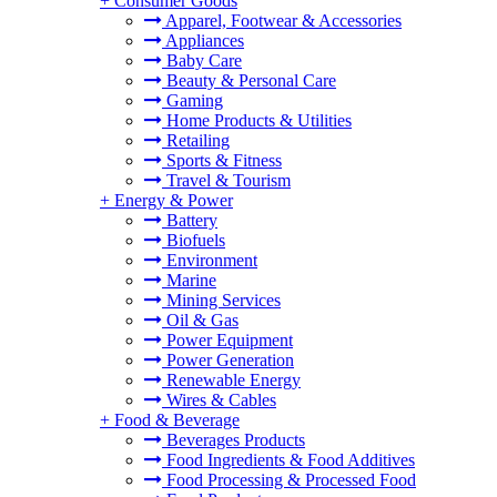
+
Consumer Goods
Apparel, Footwear & Accessories
Appliances
Baby Care
Beauty & Personal Care
Gaming
Home Products & Utilities
Retailing
Sports & Fitness
Travel & Tourism
+
Energy & Power
Battery
Biofuels
Environment
Marine
Mining Services
Oil & Gas
Power Equipment
Power Generation
Renewable Energy
Wires & Cables
+
Food & Beverage
Beverages Products
Food Ingredients & Food Additives
Food Processing & Processed Food