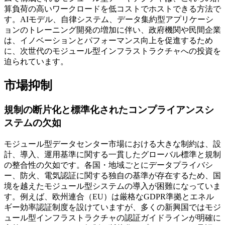
算負荷の高いワークロードを低コストでホストできる方法で
す。AIモデル、自律システム、データ集約型アプリケーシ
ョンのトレーニング開発の増加に伴い、政府機関や民間企業
は、イノベーションとパフォーマンス向上を促進するため
に、次世代のモジュール型インフラストラクチャへの投資を
迫られています。
市場抑制
規制の断片化と標準化されたコンプライアンスシ
ステムの欠如
モジュール型データセンター市場における大きな制約は、設
計、導入、運用基準に関する一貫したグローバル標準と規制
の整合性の欠如です。各国・地域ごとにデータプライバシ
ー、防火、電気認証に関する独自の基準が存在するため、国
境を越えたモジュール型システムの導入が困難になっていま
す。例えば、欧州連合（EU）は厳格なGDPR準拠とエネル
ギー効率認証制度を設けていますが、多くの新興国ではモジ
ュール型インフラストラクチャの認証ガイドラインが明確に