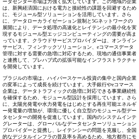
ータセンター市場は力強く拡大しています。この地域の企業
は、新興経済国における電力と接続性の課題を回避するため
に、モジュール型ソリューションを活用しています。さら
に、データローカライゼーション規制と5Gネットワ​​ークの
展開により、データ処理の高速化とレイテンシの最小化を実
現するモジュール型エッジコンピューティングの需要が高ま
っています。クラウドサービスプロバイダーは、オンライン
サービス、フィンテックソリューション、eコマースデータ
管理に対する需要の急増に対応するため、現地の通信事業者
と連携して、プレハブ式の拡張可能なインフラストラクチャ
を開発しています。
ブラジルの市場は、ハイパースケール投資の集中と国内企業
の変革によって成長を続けています。大手銀行やeコマース
企業は、データトラフィックの急増に対応できる事業継続性
を確保するため、モジュール型設計を採用しています。さら
に、太陽光発電や水力発電をはじめとする再生可能エネルギ
ー発電量の増加が、環境に優しく自立型のモジュール型デー
タセンターの開発を促進しています。国内のシステムインテ
グレーターは、グローバルなデータセンターソリューション
プロバイダーと提携し、レイテンシーの問題を克服し、全国
的なデジタルインフラの普及率を高めるため、地方都市にモ