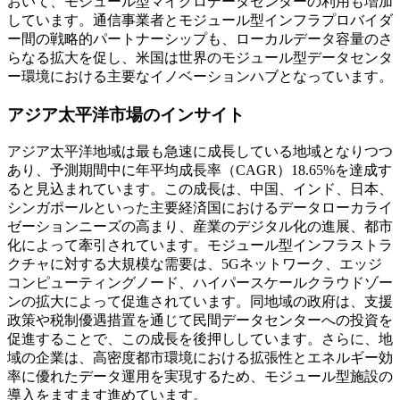
おいて、モジュール型マイクロデータセンターの利用も増加
しています。通信事業者とモジュール型インフラプロバイダ
ー間の戦略的パートナーシップも、ローカルデータ容量のさ
らなる拡大を促し、米国は世界のモジュール型データセンタ
ー環境における主要なイノベーションハブとなっています。
アジア太平洋市場のインサイト
アジア太平洋地域は最も急速に成長している地域となりつつ
あり、予測期間中に年平均成長率（CAGR）18.65%を達成す
ると見込まれています。この成長は、中国、インド、日本、
シンガポールといった主要経済国におけるデータローカライ
ゼーションニーズの高まり、産業のデジタル化の進展、都市
化によって牽引されています。モジュール型インフラストラ
クチャに対する大規模な需要は、5Gネットワ​​ーク、エッジ
コンピューティングノード、ハイパースケールクラウドゾー
ンの拡大によって促進されています。同地域の政府は、支援
政策や税制優遇措置を通じて民間データセンターへの投資を
促進することで、この成長を後押ししています。さらに、地
域の企業は、高密度都市環境における拡張性とエネルギー効
率に優れたデータ運用を実現するため、モジュール型施設の
導入をますます進めています。