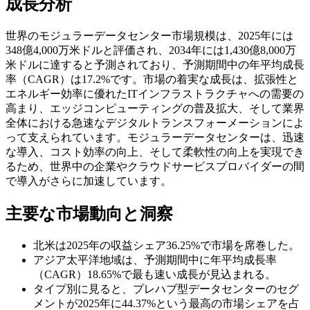
成長分析
世界のモジュラーデータセンター市場規模は、2025年には
348億4,000万米ドルと評価され、2034年には1,430億8,000万
米ドルに達すると予測されており、予測期間中の年平均成長
率（CAGR）は17.2%です。市場の着実な成長は、拡張性と
エネルギー効率に優れたITインフラストラクチャへの需要の
高まり、エッジコンピューティングの普及拡大、そして業界
全体における急速なデジタルトランスフォーメーションによ
って支えられています。モジュラーデータセンターは、迅速
な導入、コスト効率の向上、そして柔軟性の向上を実現でき
るため、世界中の企業やクラウドサービスプロバイダーの間
で導入がさらに加速しています。
主要な市場動向と洞察
北米は2025年の収益シェア36.25%で市場を席巻した。
アジア太平洋地域は、予測期間中に年平均成長率
（CAGR）18.65%で最も速い成長が見込まれる。
タイプ別に見ると、プレハブ型データセンターのセグ
メントが2025年に44.37%という最高の市場シェアを占