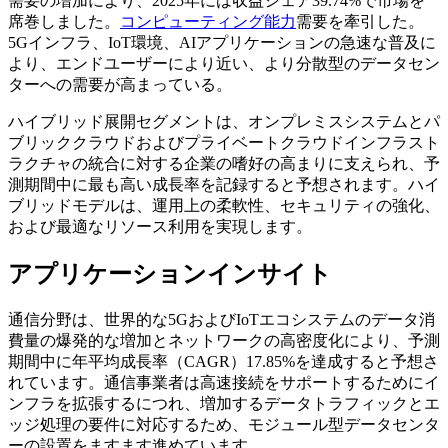
需要の増加により、2025年には収益シェア39.74%で市場を
席巻しました。
コンピューティング能力
需要を牽引した。
5Gインフラ、IoT環境、AIアプリケーションの急速な普及に
より、エンドユーザーにより近い、より分散型のデータセン
ターへの需要が高まっている。
ハイブリッド展開セグメントは、オンプレミスシステムとパ
ブリッククラウドおよびプライベートクラウドインフラスト
ラクチャの統合に対する企業の嗜好の高まりに支えられ、予
測期間中に最も高い成長率を記録すると予想されます。ハイ
ブリッドモデルは、運用上の柔軟性、セキュリティの強化、
および最適なリソース利用を実現します。
アプリケーションインサイト
通信分野は、世界的な5GおよびIoTエコシステムのデータ消
費量の爆発的な増加とネットワークの高密度化により、予測
期間中に年平均成長率（CAGR）17.85%を達成すると予想さ
れています。通信事業者は高速接続をサポートするためにイ
ンフラを拡張するにつれ、増加するデータトラフィックとエ
ッジ処理の要件に対応するため、モジュール型データセンタ
ーの設置をますます進めています。