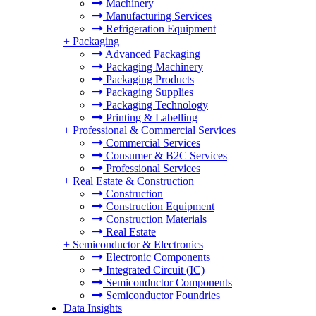
Machinery
Manufacturing Services
Refrigeration Equipment
+
Packaging
Advanced Packaging
Packaging Machinery
Packaging Products
Packaging Supplies
Packaging Technology
Printing & Labelling
+
Professional & Commercial Services
Commercial Services
Consumer & B2C Services
Professional Services
+
Real Estate & Construction
Construction
Construction Equipment
Construction Materials
Real Estate
+
Semiconductor & Electronics
Electronic Components
Integrated Circuit (IC)
Semiconductor Components
Semiconductor Foundries
Data Insights