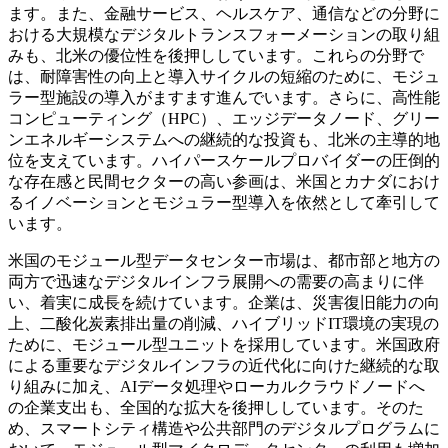
ます。また、金融サービス、ヘルスケア、通信などの分野に
おける大規模なデジタルトランスフォーメーションの取り組
みも、北米の優位性を後押ししています。これらの分野で
は、耐障害性の向上と導入サイクルの短縮のために、モジュ
ラー型施設の導入がますます進んでいます。さらに、高性能
コンピューティング（HPC）、エッジデータノード、グリー
ンエネルギーシステムへの継続的な投資も、北米の主導的地
位を支えています。ハイパースケールプロバイダーの圧倒的
な存在感と民間セクターの高い参画は、米国とカナダにおけ
るイノベーションとモジュラー型導入を依然として牽引して
います。
米国のモジュール型データセンター市場は、都市部と地方の
両方で迅速なデジタルインフラ展開への需要の高まりに伴
い、着実に成長を続けています。企業は、災害復旧能力の向
上、二酸化炭素排出量の削減、ハイブリッドIT環境の実現の
ために、モジュール型ユニットを採用しています。米国政府
による重要なデジタルインフラの近代化に向けた継続的な取
り組みに加え、AIデータ処理やローカルクラウドノードへ
の企業支出も、全国的な拡大を後押ししています。そのた
め、スマートシティ構造や公共部門のデジタルプログラムに