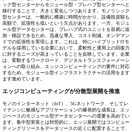
ック型センターからモジュール型・プレハブ型センターへと
移行することで、大きく変化しつつあります。モノリシック
型センターは、一般的に構築に時間がかかり、設備投資額も
高額で、拡張性も低いという欠点があります。一方、モジュ
ール型データセンターは、プレハブ式のユニットを容易に追
加・移設できるため、迅速な導入、コスト削減、オンデマン
ドでの拡張性を実現します。これは、特にハイブリッドITモ
デルを採用している企業において、柔軟性と運用上の回復力
に対するニーズが高まっていることを反映しています。企業
は、変動するワークロード、デジタルトランスフォーメーシ
ョンへの取り組み、エッジコンピューティングの要件に対応
するため、モジュール型インフラストラクチャの活用をます
ます進めています。
エッジコンピューティングが分散型展開を推進
モノのインターネット（IoT）、5Gネットワ​​ーク、そしてレ
イテンシに敏感なアプリケーションの爆発的な成長は、エッ
ジベースのモジュール型データセンターへの需要を高めてい
ます。集中型実装とは対照的に、エッジ展開ではコンピュー
ティングリソースをデータソースの近くに配置することで、