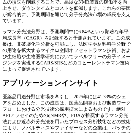
ムの損失を削減することで、高度なNMR装置の稼働率を向
上させ、ダウンタイムとコストを低減します。これらの要因
が総合的に、予測期間を通じて分子分光法市場の成長を支え
ています。
ラマン分光法分野は、予測期間中に6.84%という顕著な年平
均成長率（CAGR）を記録すると予測されています。この成
長は、非破壊化学分析を可能にし、法医学や材料科学分野で
の用途を拡大するマイクロ空間オフセットラマン技術、およ
び生細胞や生物医学研究においてラベルフリーの分子イメー
ジングを実現するCARS/SRSなどのコヒーレントラマン技術
によって促進されています。
アプリケーションインサイト
医薬品用途分野は市場を牽引し、2025年には41.33%のシェ
アを占めました。この成長は、医薬品開発および製造ワーク
フローにおける分光技術の採用拡大によるものです。絶対
APIアッセイのためのqNMRや、FDAが推奨するラマン分光
法および近赤外分光法を用いたプロセス分析技術などの技術
により、ノバルティスやファイザーなどの企業は、バッチの