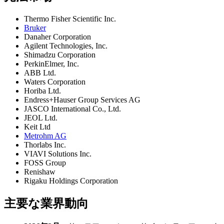
Thermo Fisher Scientific Inc.
Bruker
Danaher Corporation
Agilent Technologies, Inc.
Shimadzu Corporation
PerkinElmer, Inc.
ABB Ltd.
Waters Corporation
Horiba Ltd.
Endress+Hauser Group Services AG
JASCO International Co., Ltd.
JEOL Ltd.
Keit Ltd
Metrohm AG
Thorlabs Inc.
VIAVI Solutions Inc.
FOSS Group
Renishaw
Rigaku Holdings Corporation
主要な業界動向