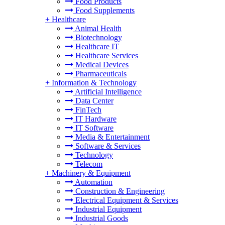
Food Products
Food Supplements
+
Healthcare
Animal Health
Biotechnology
Healthcare IT
Healthcare Services
Medical Devices
Pharmaceuticals
+
Information & Technology
Artificial Intelligence
Data Center
FinTech
IT Hardware
IT Software
Media & Entertainment
Software & Services
Technology
Telecom
+
Machinery & Equipment
Automation
Construction & Engineering
Electrical Equipment & Services
Industrial Equipment
Industrial Goods