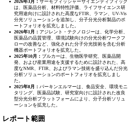
2026年3月：
サーモフィッシャーサイエンティフィック
は、医薬品分析、材料特性評価、ライフサイエンス研
究用途向けに設計された高度なFTIR、ラマン、UV-Vis
分光ソリューションを追加し、分子分光分析製品のポ
ートフォリオを拡充しました。
2026年1月：
アジレント・テクノロジーは、化学分析、
医薬品の品質管理、環境試験向けの分光分析ワークフ
ローの改善など、強化された分子分光技術を含む分析
機器ポートフォリオを拡充した。
2025年10月：
ブルカーは、生物医学研究、医薬品開
発、および産業用途を支援するために設計された、高
度なNMR、FTIR、およびラマン技術を盛り込んだ分光
分析ソリューションのポートフォリオを拡充しまし
た。
2025年8月：
パーキンエルマーは、食品安全、環境モニ
タリング、医薬品試験、研究室向けに設計された改良
型分光分析プラットフォームにより、分子分析ソリュ
ーションを拡充した。
レポート範囲