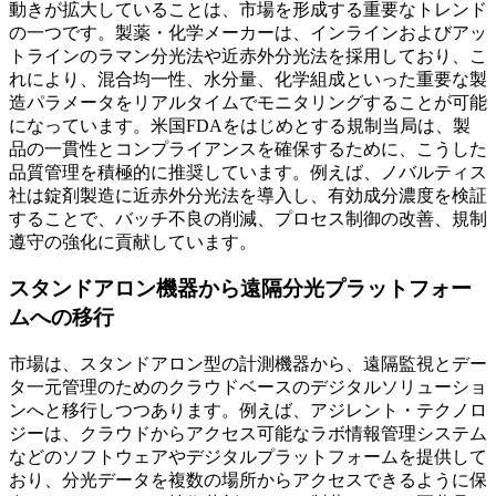
動きが拡大していることは、市場を形成する重要なトレンド
の一つです。製薬・化学メーカーは、インラインおよびアッ
トラインのラマン分光法や近赤外分光法を採用しており、こ
れにより、混合均一性、水分量、化学組成といった重要な製
造パラメータをリアルタイムでモニタリングすることが可能
になっています。米国FDAをはじめとする規制当局は、製
品の一貫性とコンプライアンスを確保するために、こうした
品質管理を積極的に推奨しています。例えば、ノバルティス
社は錠剤製造に近赤外分光法を導入し、有効成分濃度を検証
することで、バッチ不良の削減、プロセス制御の改善、規制
遵守の強化に貢献しています。
スタンドアロン機器から遠隔分光プラットフォー
ムへの移行
市場は、スタンドアロン型の計測機器から、遠隔監視とデー
タ一元管理のためのクラウドベースのデジタルソリューショ
ンへと移行しつつあります。例えば、アジレント・テクノロ
ジーは、クラウドからアクセス可能なラボ情報管理システム
などのソフトウェアやデジタルプラットフォームを提供して
おり、分光データを複数の場所からアクセスできるように保