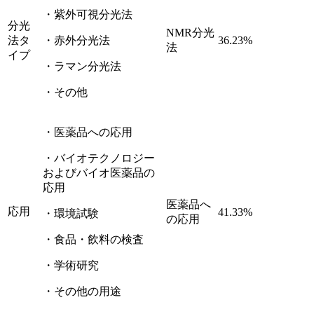
・紫外可視分光法
分光
NMR分光
法タ
・赤外分光法
36.23%
法
イプ
・ラマン分光法
・その他
・医薬品への応用
・バイオテクノロジー
およびバイオ医薬品の
応用
医薬品へ
応用
41.33%
・環境試験
の応用
・食品・飲料の検査
・学術研究
・その他の用途