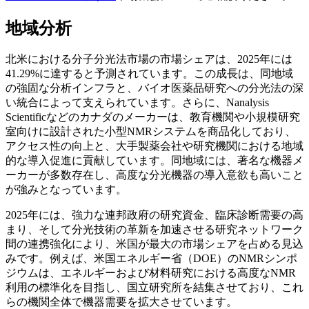
地域分析
北米における分子分光法市場の市場シェアは、2025年には
41.29%に達すると予測されています。この成長は、同地域
の強固な分析インフラと、バイオ医薬品研究への分光法の深
い統合によって支えられています。さらに、Nanalysis
Scientificなどのカナダのメーカーは、教育機関や小規模研究
室向けに設計された小型NMRシステムを商品化しており、
アクセス性の向上と、大手製薬会社や研究機関における地域
的な導入促進に貢献しています。同地域には、著名な機器メ
ーカーが多数存在し、高度な分光機器の導入意欲も高いこと
が強みとなっています。
2025年には、強力な連邦政府の研究資金、臨床診断需要の高
まり、そして分光技術の革新を加速させる研究ネットワーク
間の連携強化により、米国が最大の市場シェアを占める見込
みです。例えば、米国エネルギー省（DOE）のNMRシンポ
ジウムは、エネルギーおよび材料研究における高度なNMR
利用の標準化を目指し、国立研究所を結集させており、これ
らの機関全体で機器需要を拡大させています。