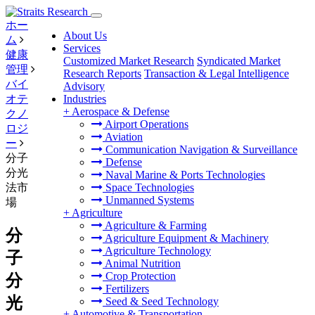
ホー
About Us
ム
Services
健康
Customized Market Research
Syndicated Market
管理
Research Reports
Transaction & Legal Intelligence
バイ
Advisory
オテ
Industries
+
Aerospace & Defense
クノ
Airport Operations
ロジ
Aviation
ー
Communication Navigation & Surveillance
分子
Defense
分光
Naval Marine & Ports Technologies
法市
Space Technologies
Unmanned Systems
場
+
Agriculture
Agriculture & Farming
分
Agriculture Equipment & Machinery
Agriculture Technology
子
Animal Nutrition
Crop Protection
分
Fertilizers
光
Seed & Seed Technology
+
Automotive & Transportation