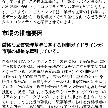
存しています。この技術革新により、製薬・バイオ医薬品ラ
ボの効率性が向上し、コンプライアンス報告も容易になりま
す。このように、このトレンドは、業界を従来の手作業によ
るデータ処理から、規制環境下での生産性を向上させるデジ
タルエコシステムへと移行させています。
市場の推進要因
厳格な品質管理基準に関する規制ガイドラインが
市場の成長を牽引している。
医薬品およびバイオテクノロジー製造における品質保証に対
する規制の強化は、分子分光法の普及を促進する重要な要因
となっている。米国食品医薬品局（FDA）や欧州医薬品庁
（EMA）などの規制当局は、製品の品質と患者の安全性を
維持するために、高度な分析ツールの利用を積極的に推進し
ている。その結果、近赤外分光法やラマン分光法を含む分光
技術が、製造工程における原材料やコーティングプロセスの
リアルタイムモニタリングにますます活用されるようになっ
ている。こうした規制強化は、製薬業界における分析機器の
導入を促進し、品質管理における分子分光法の普及を後押し