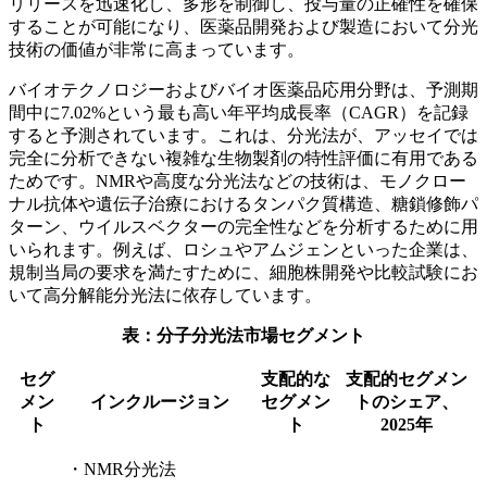
リリースを迅速化し、多形を制御し、投与量の正確性を確保
することが可能になり、医薬品開発および製造において分光
技術の価値が非常に高まっています。
バイオテクノロジーおよびバイオ医薬品応用分野は、予測期
間中に7.02%という最も高い年平均成長率（CAGR）を記録
すると予測されています。これは、分光法が、アッセイでは
完全に分析できない複雑な生物製剤の特性評価に有用である
ためです。NMRや高度な分光法などの技術は、モノクロー
ナル抗体や遺伝子治療におけるタンパク質構造、糖鎖修飾パ
ターン、ウイルスベクターの完全性などを分析するために用
いられます。例えば、ロシュやアムジェンといった企業は、
規制当局の要求を満たすために、細胞株開発や比較試験にお
いて高分解能分光法に依存しています。
表：分子分光法市場セグメント
セグ
支配的な
支配的セグメン
メン
インクルージョン
セグメン
トのシェア、
ト
ト
2025年
・NMR分光法