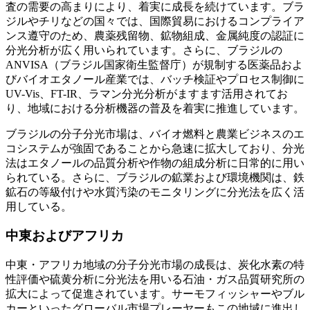
査の需要の高まりにより、着実に成長を続けています。ブラ
ジルやチリなどの国々では、国際貿易におけるコンプライア
ンス遵守のため、農薬残留物、鉱物組成、金属純度の認証に
分光分析が広く用いられています。さらに、ブラジルの
ANVISA（ブラジル国家衛生監督庁）が規制する医薬品およ
びバイオエタノール産業では、バッチ検証やプロセス制御に
UV-Vis、FT-IR、ラマン分光分析がますます活用されてお
り、地域における分析機器の普及を着実に推進しています。
ブラジルの分子分光市場は、バイオ燃料と農業ビジネスのエ
コシステムが強固であることから急速に拡大しており、分光
法はエタノールの品質分析や作物の組成分析に日常的に用い
られている。さらに、ブラジルの鉱業および環境機関は、鉄
鉱石の等級付けや水質汚染のモニタリングに分光法を広く活
用している。
中東およびアフリカ
中東・アフリカ地域の分子分光市場の成長は、炭化水素の特
性評価や硫黄分析に分光法を用いる石油・ガス品質研究所の
拡大によって促進されています。サーモフィッシャーやブル
カーといったグローバル市場プレーヤーもこの地域に進出し