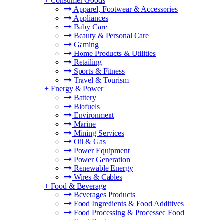
+
Consumer Goods
Apparel, Footwear & Accessories
Appliances
Baby Care
Beauty & Personal Care
Gaming
Home Products & Utilities
Retailing
Sports & Fitness
Travel & Tourism
+
Energy & Power
Battery
Biofuels
Environment
Marine
Mining Services
Oil & Gas
Power Equipment
Power Generation
Renewable Energy
Wires & Cables
+
Food & Beverage
Beverages Products
Food Ingredients & Food Additives
Food Processing & Processed Food