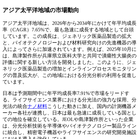
アジア太平洋地域の市場動向
アジア太平洋地域は、2026年から2034年にかけて年平均成長
率（CAGR）7.65%で、最も急速に成長する地域として台頭
しています。この成長は、ジェネリック医薬品製造の拡大
と、バイオテクノロジーおよび材料研究向けの先進機器の導
入によってさらに加速されています。例えば、2025年10月に
は、島津製作所が兵庫県立医科大学と共同で潰瘍性大腸炎の
評価に関する新しい方法を開発しました。このように、ジェ
ネリック医薬品製造の増加とインラインプロセスモニタリン
グの普及拡大が、この地域における分光分析の利用を促進し
ています。
日本は予測期間中に年平均成長率7.91%で市場をリードす
る。ライフサイエンス業界における分光法の強力な採用、分
光法の統合
ナノ材料
こうした動きに加え、国内の計測機器メ
ーカー各社が連携し、日本は最も急速に成長している国とし
ての地位を確立している。JEOLや島津製作所といった企業
は、分光分析技術を半導体やバイオテクノロジー製品ライン
に統合し、精密電子機器やライフサイエンスの研究開発施設
における導入を強化している。