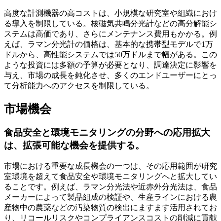
高度な計測機器の高コストは、小規模な研究室や組織におけ
る導入を制限している。核磁気共鳴分光計などの高分解能シ
ステムは高価であり、さらにメンテナンス費用もかかる。例
えば、ラマン分光計の価格は、基本的な携帯型モデルで1万
ドルから、高性能システムでは50万ドルまで幅がある。この
ような投資には多額の予算が必要となり、調達決定に影響を
与え、市場の成長を鈍化させ、多くのエンドユーザーにとっ
て分析能力へのアクセスを制限している。
市場機会
食品安全と環境モニタリングの分野への応用拡大
は、拡張可能な機会を提供する。
市場における重要な成長機会の一つは、その応用範囲が研究
室環境を超えて食品安全や環境モニタリングへと拡大してい
ることです。例えば、ラマン分光法や近赤外分光法は、食品
メーカーによって製品組成の検証や、生産ラインにおける農
産物中の農薬などの汚染物質の検出にますます活用されてお
り、リコールリスクやコンプライアンスコストの削減に貢献