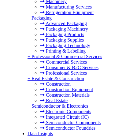
Machinery
Manufacturing Services
Refrigeration Equipment
+
Packaging
Advanced Packaging
Packaging Machinery
Packaging Products
Packaging Supplies
Packaging Technology
Printing & Labelling
+
Professional & Commercial Services
Commercial Services
Consumer & B2C Services
Professional Services
+
Real Estate & Construction
Construction
Construction Equipment
Construction Materials
Real Estate
+
Semiconductor & Electronics
Electronic Components
Integrated Circuit (IC)
Semiconductor Components
Semiconductor Foundries
Data Insights