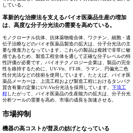
している。
革新的な治療法を支えるバイオ医薬品生産の増加
は、高度な分子分光法の需要を高めている。
モノクローナル抗体、抗体薬物複合体、ワクチン、細胞・遺
伝子治療などのバイオ医薬品製造の拡大は、分子分光法の主
要な推進力となっています。これらの製品は複雑で非常に敏
感であるため、製造工程全体を通して正確な分子レベルの特
性評価が必要です。バイオテクノロジー企業は、製品の完全
性を維持するために、UV-Vis、FT-IR、ラマン、円偏光二色
性分光法などの技術を使用しています。たとえば、バイオ医
薬品メーカーは、上流工程および製造工程におけるタンパク
質含有量の定量にUV-Vis分光法を採用しています。
下流工
程
したがって、バイオ医薬品の生産能力の拡大は、分子分光
分析ツールの需要を高め、市場の成長を加速させる。
市場抑制
機器の高コストが普及の妨げとなっている