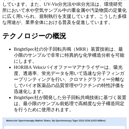
しています。また、UV-Vis分光法やIR分光法は、環境研究
所において水や空気サンプル中の重金属や汚染物質の定量化
に広く用いられ、規制執行を支援しています。こうした多様
な用途が、業界全体における普及を促進しています。
テクノロジーの概況
BrightSpec社の分子回転共鳴（MRR）装置技術は、最
小限のサンプルで非常に特異的な化学構造分析を可能
にします。
HORIBA Velociバイオファーマアナライザーは、吸光
度、透過率、蛍光データを用いて迅速な分子フィンガ
ープリンティングを行い、クロマトグラフィー分離な
しでバイオ医薬品の品質管理やワクチンの特性評価を
迅速化します。
BrightSpec社が開発した分子回転共鳴技術に基づく装置
は、最小限のサンプル前処理で高精度な分子構造同定
を行うために使用されます。