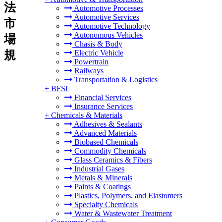
法
Automotive Processes
Automotive Services
市
Automotive Technology
Autonomous Vehicles
場
Chasis & Body
規
Electric Vehicle
Powertrain
Railways
Transportation & Logistics
+
BFSI
Financial Services
Insurance Services
+
Chemicals & Materials
Adhesives & Sealants
Advanced Materials
Biobased Chemicals
Commodity Chemicals
Glass Ceramics & Fibers
Industrial Gases
Metals & Minerals
Paints & Coatings
Plastics, Polymers, and Elastomers
Specialty Chemicals
Water & Wastewater Treatment