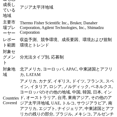
成長し
アジア太平洋地域
ている
地域
主要市
Thermo Fisher Scientific Inc., Bruker, Danaher
場プレ
Corporation, Agilent Technologies, Inc., Shimadzu
Corporation
ーヤー
レポー
収益予測、競争環境、成長要因、環境および規制
ト範囲
環境とトレンド
対象セ
グメン
分光法タイプ別, 応募制
ト
対象地
北アメリカ, ヨーロッパ, APAC, 中東諸国とアフリ
域
カ, LATAM
アメリカ, カナダ, イギリス, ドイツ, フランス, スペ
イン, イタリア, ロシア, ノルディック, ベネルクス,
ヨーロッパのその他の地域, 中国, 韓国, 日本, イン
ド, オーストラリア, 台湾, 東南アジア, その他のア
Countries
Covered
ジア太平洋地域, UAE, トルコ, サウジアラビア, 南
アフリカ, エジプト, ナイジェリア, 中東諸国とアフ
リカの残りの部分, ブラジル, メキシコ, アルゼンチ