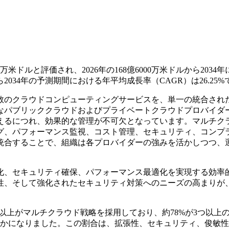
万米ドルと評価され、2026年の168億6000万米ドルから2034年
ら2034年の予測期間における年平均成長率（CAGR）は26.25%
数のクラウドコンピューティングサービスを、単一の統合され
なパブリッククラウドおよびプライベートクラウドプロバイダ
えるにつれ、効果的な管理が不可欠となっています。マルチク
グ、パフォーマンス監視、コスト管理、セキュリティ、コンプ
統合することで、組織は各プロバイダーの強みを活かしつつ、
化、セキュリティ確保、パフォーマンス最適化を実現する効率
張性、そして強化されたセキュリティ対策へのニーズの高まりが
以上がマルチクラウド戦略を採用しており、約78%が3つ以上
かになりました。この割合は、拡張性、セキュリティ、俊敏性