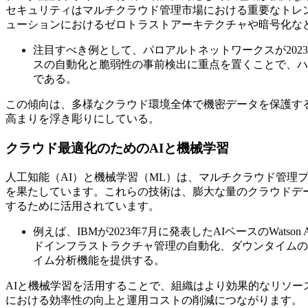
セキュリティはマルチクラウド管理市場における重要なトレ
ューションにおけるゼロトラストアーキテクチャや暗号化な
注目すべき例として、パロアルトネットワークスが2023年3
スの自動化と脆弱性の事前検出に重点を置くことで、ハ
である。
この傾向は、多様なクラウド環境全体で機密データを保護す
高まりを浮き彫りにしている。
クラウド最適化のためのAIと機械学習
人工知能（AI）と機械学習（ML）は、マルチクラウド管理
を果たしています。これらの技術は、膨大な量のクラウドデ
するために活用されています。
例えば、IBMが2023年7月に発表したAIベースのWat
ドインフラストラクチャ管理の自動化、ダウンタイムの
イム分析機能を提供する。
AIと機械学習を活用することで、組織はより効果的なリソ
における効率性の向上と運用コストの削減につながります。