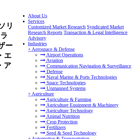
About Us
Services
ソリ
Customized Market Research
Syndicated Market
Research Reports
Transaction & Legal Intelligence
クラ
Advisory
Industries
ザー
+
Aerospace & Defense
・エ
Airport Operations
Aviation
・ア
Communication Navigation & Surveillance
Defense
Naval Marine & Ports Technologies
Space Technologies
Unmanned Systems
+
Agriculture
Agriculture & Farming
Agriculture Equipment & Machinery
Agriculture Technology
Animal Nutrition
Crop Protection
Fertilizers
Seed & Seed Technology
+
Automotive & Transportation