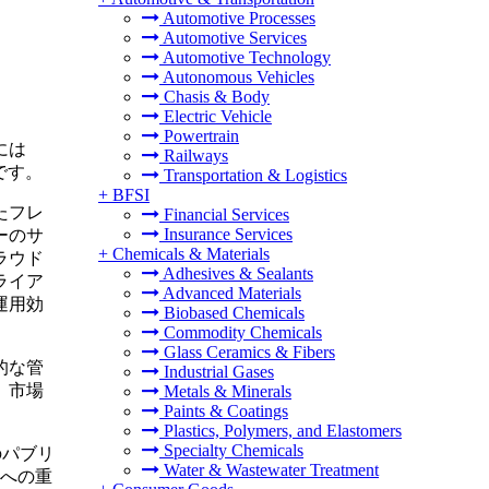
Automotive Processes
Automotive Services
Automotive Technology
Autonomous Vehicles
Chasis & Body
Electric Vehicle
Powertrain
には
Railways
です。
Transportation & Logistics
+
BFSI
たフレ
Financial Services
Insurance Services
ーのサ
+
Chemicals & Materials
ラウド
Adhesives & Sealants
ライア
Advanced Materials
運用効
Biobased Chemicals
Commodity Chemicals
Glass Ceramics & Fibers
的な管
Industrial Gases
、市場
Metals & Minerals
Paints & Coatings
Plastics, Polymers, and Elastomers
Specialty Chemicals
のパブリ
Water & Wastewater Treatment
への重