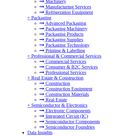
Machinery
Manufacturing Services
Refrigeration Equipment
+
Packaging
Advanced Packaging
Packaging Machinery
Packaging Products
Packaging Supplies
Packaging Technology
Printing & Labelling
+
Professional & Commercial Services
Commercial Services
Consumer & B2C Services
Professional Services
+
Real Estate & Construction
Construction
Construction Equipment
Construction Materials
Real Estate
+
Semiconductor & Electronics
Electronic Components
Integrated Circuit (IC)
Semiconductor Components
Semiconductor Foundries
Data Insights