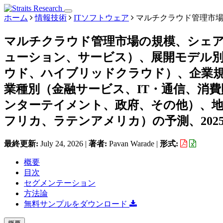
ホーム
情報技術
ITソフトウェア
マルチクラウド管理市
マルチクラウド管理市場の規模、シェ
ューション、サービス）、展開モデル
ウド、ハイブリッドクラウド）、企業
業種別（金融サービス、IT・通信、消
ンターテイメント、政府、その他）、地
フリカ、ラテンアメリカ）の予測、2025年
最終更新:
July 24, 2026
|
著者:
Pavan Warade
|
形式:
概要
目次
セグメンテーション
方法論
無料サンプルをダウンロード