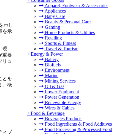
+
Consumer Goods
Apparel, Footwear & Accessories
Appliances
Baby Care
Beauty & Personal Care
を示し
Gaming
率を示
Home Products & Utilities
Retailing
Sports & Fitness
。現
Travel & Tourism
+
Energy & Power
が重要
Battery
ソリュ
Biofuels
Environment
Marine
ことを
Mining Services
う。概
Oil & Gas
Power Equipment
Power Generation
Renewable Energy
Wires & Cables
+
Food & Beverage
Beverages Products
Food Ingredients & Food Additives
Food Processing & Processed Food
ティブ