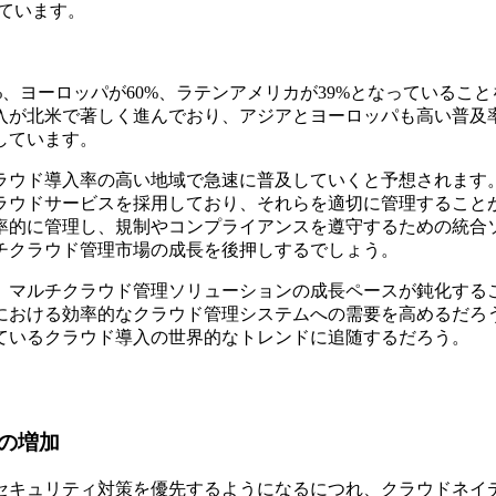
れています。
%、ヨーロッパが60%、ラテンアメリカが39%となっていること
入が北米で著しく進んでおり、アジアとヨーロッパも高い普及
しています。
ラウド導入率の高い地域で急速に普及していくと予想されます
ラウドサービスを採用しており、それらを適切に管理すること
率的に管理し、規制やコンプライアンスを遵守するための統合
チクラウド管理市場の成長を後押しするでしょう。
、マルチクラウド管理ソリューションの成長ペースが鈍化する
における効率的なクラウド管理システムへの需要を高めるだろ
ているクラウド導入の世界的なトレンドに追随するだろう。
の増加
セキュリティ対策を優先するようになるにつれ、クラウドネイ