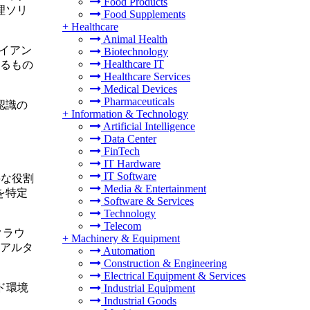
Food Products
理ソリ
Food Supplements
+
Healthcare
Animal Health
ライアン
Biotechnology
Healthcare IT
るもの
Healthcare Services
Medical Devices
Pharmaceuticals
認識の
+
Information & Technology
Artificial Intelligence
Data Center
FinTech
IT Hardware
IT Software
要な役割
Media & Entertainment
を特定
Software & Services
Technology
Telecom
クラウ
+
Machinery & Equipment
アルタ
Automation
Construction & Engineering
Electrical Equipment & Services
ド環境
Industrial Equipment
Industrial Goods