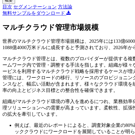
概要
目次
セグメンテーション
方法論
無料サンプルをダウンロード
マルチクラウド管理市場規模
世界のマルチクラウド管理市場規模は、2025年には133億6000
1088億4000万米ドルに成長すると予測されており、2026年か
マルチクラウド管理とは、複数のプロバイダーが提供する複
ームワーク内で管理・調整する手法を指します。組織が様々
ービスを利用するマルチクラウド戦略を採用するケースが増
管理には、ワークロードの移行、リソースのプロビジョニン
ンスなど、幅広い活動が含まれます。様々なクラウド環境を
率の向上とビジネス目標との整合性を確保できます。
組織がマルチクラウド環境の導入を進めるにつれ、業務効率
理ソ​​リューションへの需要が高まっています。柔軟性、拡
の拡大を牽引しています。
例えば、最近のレポートによると、調査対象企業の80%
ッククラウドにワークロードを展開していることが明ら