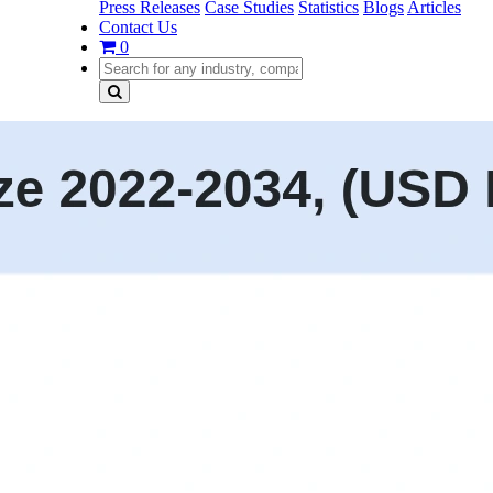
Press Releases
Case Studies
Statistics
Blogs
Articles
Contact Us
0