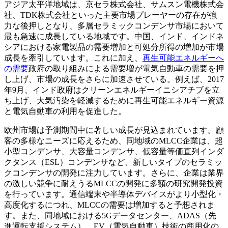
アジア太平洋地域は、京セラ株式会社、サムスン電機株式会
社、TDK株式会社といった主要市場プレーヤーの存在が強
力な後押しとなり、多層セラミックコンデンサ市場において
最も急速に成長している地域です。中国、インド、インドネ
シアにおける家電製品の需要増加と可処分所得の増加が市場
成長を牽引しています。これに加え、
再生可能エネルギーへ
の需要
政府の取り組みによる需要増が電気自動車の需要を押
し上げ、市場の成長をさらに加速させている。例えば、2017
年9月、インド政府はクリーンエネルギーイニシアチブを立
ち上げ、大気汚染を軽減するために再生可能エネルギー資源
と電気自動車の利用を促進した。
欧州市場は予測期間中に著しい成長が見込まれています。顧
客の多様なニーズに応えるため、同地域のMLCC企業は、超
小型コンデンサ、大容量コンデンサ、低容量等価直列インダ
クタンス（ESL）コンデンサなど、新しいタイプのセラミッ
クコンデンサの開発に注力しています。さらに、企業は業界
の激しい競争に耐えうるMLCCの開発に多額の研究開発投資
を行っています。通信端末や半導体デバイスがより小型化・
高度化するにつれ、MLCCの需要は増加すると予想されま
す。また、同地域における5Gデータセンター、ADAS（先
進運転支援システム）、EV（電気自動車）技術の商用化の