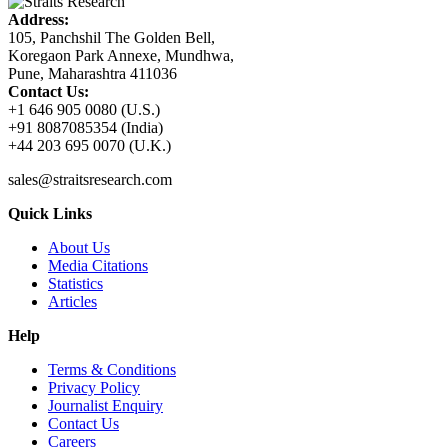
Address:
105, Panchshil The Golden Bell,
Koregaon Park Annexe, Mundhwa,
Pune, Maharashtra 411036
Contact Us:
+1 646 905 0080 (U.S.)
+91 8087085354 (India)
+44 203 695 0070 (U.K.)
sales@straitsresearch.com
Quick Links
About Us
Media Citations
Statistics
Articles
Help
Terms & Conditions
Privacy Policy
Journalist Enquiry
Contact Us
Careers