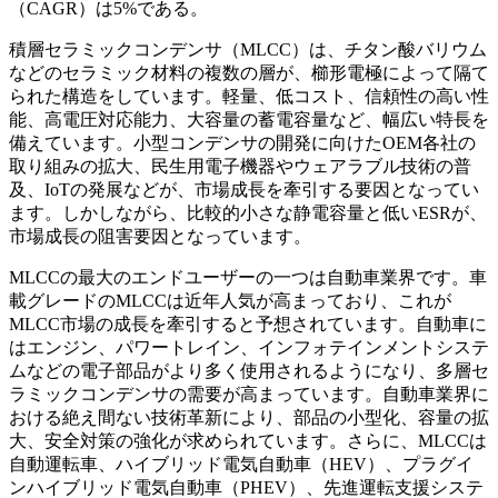
（CAGR）は5%である。
積層セラミックコンデンサ（MLCC）は、チタン酸バリウム
などのセラミック材料の複数の層が、櫛形電極によって隔て
られた構造をしています。軽量、低コスト、信頼性の高い性
能、高電圧対応能力、大容量の蓄電容量など、幅広い特長を
備えています。小型コンデンサの開発に向けたOEM各社の
取り組みの拡大、民生用電子機器やウェアラブル技術の普
及、IoTの発展などが、市場成長を牽引する要因となってい
ます。しかしながら、比較的小さな静電容量と低いESRが、
市場成長の阻害要因となっています。
MLCCの最大のエンドユーザーの一つは自動車業界です。車
載グレードのMLCCは近年人気が高まっており、これが
MLCC市場の成長を牽引すると予想されています。自動車に
はエンジン、パワートレイン、インフォテインメントシステ
ムなどの電子部品がより多く使用されるようになり、多層セ
ラミックコンデンサの需要が高まっています。自動車業界に
おける絶え間ない技術革新により、部品の小型化、容量の拡
大、安全対策の強化が求められています。さらに、MLCCは
自動運転車、ハイブリッド電気自動車（HEV）、プラグイ
ンハイブリッド電気自動車（PHEV）、先進運転支援システ