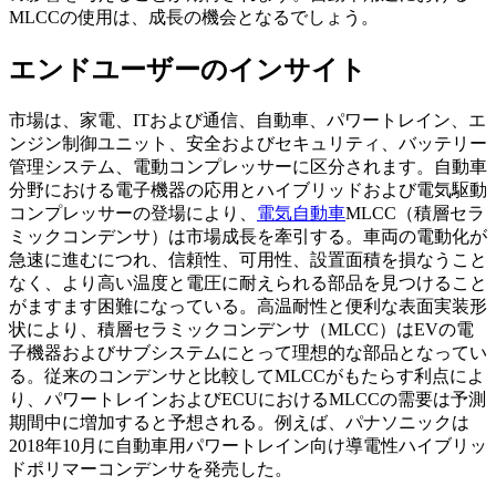
MLCCの使用は、成長の機会となるでしょう。
エンドユーザーのインサイト
市場は、家電、ITおよび通信、自動車、パワートレイン、エ
ンジン制御ユニット、安全およびセキュリティ、バッテリー
管理システム、電動コンプレッサーに区分されます。自動車
分野における電子機器の応用とハイブリッドおよび電気駆動
コンプレッサーの登場により、
電気自動車
MLCC（積層セラ
ミックコンデンサ）は市場成長を牽引する。車両の電動化が
急速に進むにつれ、信頼性、可用性、設置面積を損なうこと
なく、より高い温度と電圧に耐えられる部品を見つけること
がますます困難になっている。高温耐性と便利な表面実装形
状により、積層セラミックコンデンサ（MLCC）はEVの電
子機器およびサブシステムにとって理想的な部品となってい
る。従来のコンデンサと比較してMLCCがもたらす利点によ
り、パワートレインおよびECUにおけるMLCCの需要は予測
期間中に増加すると予想される。例えば、パナソニックは
2018年10月に自動車用パワートレイン向け導電性ハイブリッ
ドポリマーコンデンサを発売した。