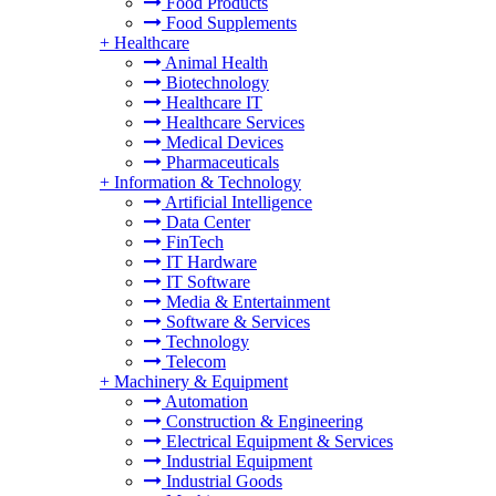
Food Products
Food Supplements
+
Healthcare
Animal Health
Biotechnology
Healthcare IT
Healthcare Services
Medical Devices
Pharmaceuticals
+
Information & Technology
Artificial Intelligence
Data Center
FinTech
IT Hardware
IT Software
Media & Entertainment
Software & Services
Technology
Telecom
+
Machinery & Equipment
Automation
Construction & Engineering
Electrical Equipment & Services
Industrial Equipment
Industrial Goods