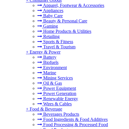
+
Consumer Goods
Apparel, Footwear & Accessories
Appliances
Baby Care
Beauty & Personal Care
Gaming
Home Products & Utilities
Retailing
Sports & Fitness
Travel & Tourism
+
Energy & Power
Battery
Biofuels
Environment
Marine
Mining Services
Oil & Gas
Power Equipment
Power Generation
Renewable Energy
Wires & Cables
+
Food & Beverage
Beverages Products
Food Ingredients & Food Additives
Food Processing & Processed Food