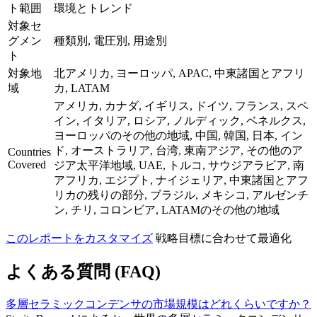
ト範囲
環境とトレンド
対象セ
グメン
種類別, 電圧別, 用途別
ト
対象地
北アメリカ, ヨーロッパ, APAC, 中東諸国とアフリ
域
カ, LATAM
アメリカ, カナダ, イギリス, ドイツ, フランス, スペ
イン, イタリア, ロシア, ノルディック, ベネルクス,
ヨーロッパのその他の地域, 中国, 韓国, 日本, イン
ド, オーストラリア, 台湾, 東南アジア, その他のア
Countries
Covered
ジア太平洋地域, UAE, トルコ, サウジアラビア, 南
アフリカ, エジプト, ナイジェリア, 中東諸国とアフ
リカの残りの部分, ブラジル, メキシコ, アルゼンチ
ン, チリ, コロンビア, LATAMのその他の地域
このレポートをカスタマイズ
戦略目標に合わせて最適化
よくある質問 (FAQ)
多層セラミックコンデンサの市場規模はどれくらいですか？