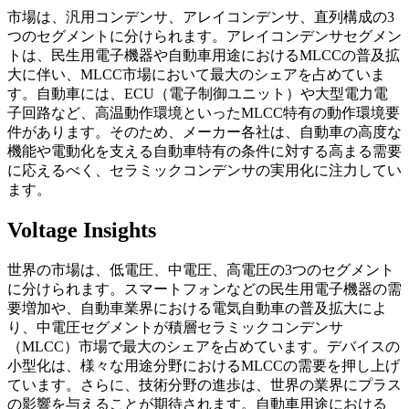
市場は、汎用コンデンサ、アレイコンデンサ、直列構成の3
つのセグメントに分けられます。アレイコンデンサセグメン
トは、民生用電子機器や自動車用途におけるMLCCの普及拡
大に伴い、MLCC市場において最大のシェアを占めていま
す。自動車には、ECU（電子制御ユニット）や大型電力電
子回路など、高温動作環境といったMLCC特有の動作環境要
件があります。そのため、メーカー各社は、自動車の高度な
機能や電動化を支える自動車特有の条件に対する高まる需要
に応えるべく、セラミックコンデンサの実用化に注力してい
ます。
Voltage Insights
世界の市場は、低電圧、中電圧、高電圧の3つのセグメント
に分けられます。スマートフォンなどの民生用電子機器の需
要増加や、自動車業界における電気自動車の普及拡大によ
り、中電圧セグメントが積層セラミックコンデンサ
（MLCC）市場で最大のシェアを占めています。デバイスの
小型化は、様々な用途分野におけるMLCCの需要を押し上げ
ています。さらに、技術分野の進歩は、世界の業界にプラス
の影響を与えることが期待されます。自動車用途における