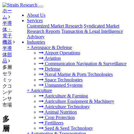
ホー
About Us
ム
Services
半導
Customized Market Research
Syndicated Market
体・
Research Reports
Transaction & Legal Intelligence
電子
Advisory
機器
Industries
+
Aerospace & Defense
半導
Airport Operations
体部
Aviation
品
Communication Navigation & Surveillance
多層
Defense
セラ
Naval Marine & Ports Technologies
ミッ
Space Technologies
Unmanned Systems
クコ
+
Agriculture
ンデ
Agriculture & Farming
ンサ
Agriculture Equipment & Machinery
市場
Agriculture Technology
Animal Nutrition
Crop Protection
多
Fertilizers
層
Seed & Seed Technology
+
Automotive & Transportation