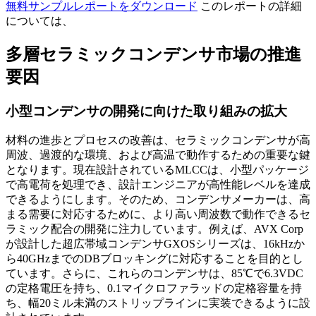
無料サンプルレポートをダウンロード
このレポートの詳細
については、
多層セラミックコンデンサ市場の推進
要因
小型コンデンサの開発に向けた取り組みの拡大
材料の進歩とプロセスの改善は、セラミックコンデンサが高
周波、過渡的な環境、および高温で動作するための重要な鍵
となります。現在設計されているMLCCは、小型パッケージ
で高電荷を処理でき、設計エンジニアが高性能レベルを達成
できるようにします。そのため、コンデンサメーカーは、高
まる需要に対応するために、より高い周波数で動作できるセ
ラミック配合の開発に注力しています。例えば、AVX Corp
が設計した超広帯域コンデンサGXOSシリーズは、16kHzか
ら40GHzまでのDBブロッキングに対応することを目的とし
ています。さらに、これらのコンデンサは、85℃で6.3VDC
の定格電圧を持ち、0.1マイクロファラッドの定格容量を持
ち、幅20ミル未満のストリップラインに実装できるように設