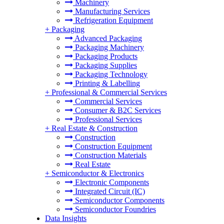
Machinery
Manufacturing Services
Refrigeration Equipment
+
Packaging
Advanced Packaging
Packaging Machinery
Packaging Products
Packaging Supplies
Packaging Technology
Printing & Labelling
+
Professional & Commercial Services
Commercial Services
Consumer & B2C Services
Professional Services
+
Real Estate & Construction
Construction
Construction Equipment
Construction Materials
Real Estate
+
Semiconductor & Electronics
Electronic Components
Integrated Circuit (IC)
Semiconductor Components
Semiconductor Foundries
Data Insights