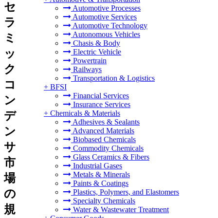
セ
Automotive Processes
Automotive Services
ラ
Automotive Technology
Autonomous Vehicles
ミ
Chasis & Body
ッ
Electric Vehicle
Powertrain
ク
Railways
Transportation & Logistics
コ
+
BFSI
Financial Services
ン
Insurance Services
+
Chemicals & Materials
デ
Adhesives & Sealants
ン
Advanced Materials
Biobased Chemicals
サ
Commodity Chemicals
Glass Ceramics & Fibers
市
Industrial Gases
Metals & Minerals
場
Paints & Coatings
の
Plastics, Polymers, and Elastomers
Specialty Chemicals
規
Water & Wastewater Treatment