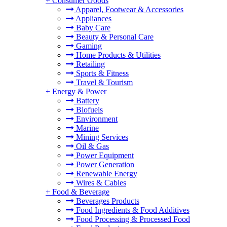
+
Consumer Goods
Apparel, Footwear & Accessories
Appliances
Baby Care
Beauty & Personal Care
Gaming
Home Products & Utilities
Retailing
Sports & Fitness
Travel & Tourism
+
Energy & Power
Battery
Biofuels
Environment
Marine
Mining Services
Oil & Gas
Power Equipment
Power Generation
Renewable Energy
Wires & Cables
+
Food & Beverage
Beverages Products
Food Ingredients & Food Additives
Food Processing & Processed Food