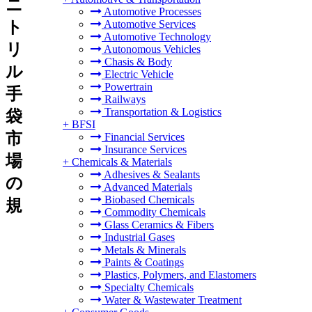
ニ
Automotive Processes
ト
Automotive Services
Automotive Technology
リ
Autonomous Vehicles
Chasis & Body
ル
Electric Vehicle
Powertrain
手
Railways
Transportation & Logistics
袋
+
BFSI
市
Financial Services
Insurance Services
場
+
Chemicals & Materials
Adhesives & Sealants
の
Advanced Materials
Biobased Chemicals
規
Commodity Chemicals
Glass Ceramics & Fibers
Industrial Gases
Metals & Minerals
Paints & Coatings
Plastics, Polymers, and Elastomers
Specialty Chemicals
Water & Wastewater Treatment