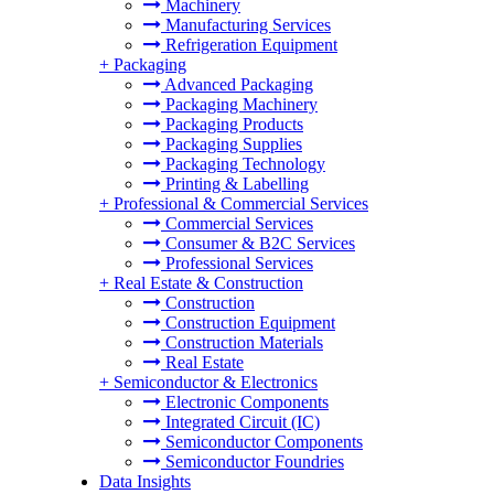
Machinery
Manufacturing Services
Refrigeration Equipment
+
Packaging
Advanced Packaging
Packaging Machinery
Packaging Products
Packaging Supplies
Packaging Technology
Printing & Labelling
+
Professional & Commercial Services
Commercial Services
Consumer & B2C Services
Professional Services
+
Real Estate & Construction
Construction
Construction Equipment
Construction Materials
Real Estate
+
Semiconductor & Electronics
Electronic Components
Integrated Circuit (IC)
Semiconductor Components
Semiconductor Foundries
Data Insights