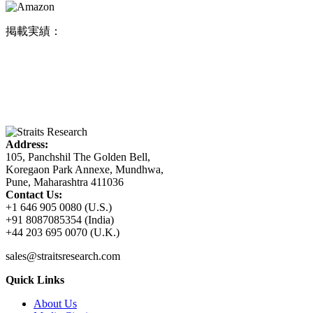
掲載実績：
Address:
105, Panchshil The Golden Bell,
Koregaon Park Annexe, Mundhwa,
Pune, Maharashtra 411036
Contact Us:
+1 646 905 0080 (U.S.)
+91 8087085354 (India)
+44 203 695 0070 (U.K.)
sales@straitsresearch.com
Quick Links
About Us