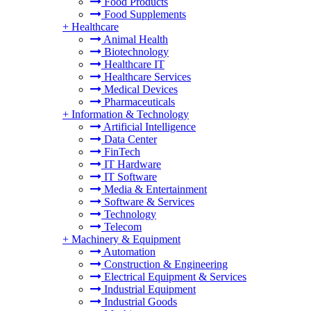
Food Products
Food Supplements
+
Healthcare
Animal Health
Biotechnology
Healthcare IT
Healthcare Services
Medical Devices
Pharmaceuticals
+
Information & Technology
Artificial Intelligence
Data Center
FinTech
IT Hardware
IT Software
Media & Entertainment
Software & Services
Technology
Telecom
+
Machinery & Equipment
Automation
Construction & Engineering
Electrical Equipment & Services
Industrial Equipment
Industrial Goods