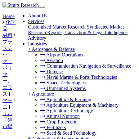
About Us
Home
Services
化学
Customized Market Research
Syndicated Market
品・
Research Reports
Transaction & Legal Intelligence
材料
Advisory
プラ
Industries
スチ
+
Aerospace & Defense
ッ
Airport Operations
Aviation
ク、
Communication Navigation & Surveillance
ポリ
Defense
マ
Naval Marine & Ports Technologies
ー、
Space Technologies
エラ
Unmanned Systems
スト
+
Agriculture
Agriculture & Farming
マー
Agriculture Equipment & Machinery
ニト
Agriculture Technology
リル
Animal Nutrition
手袋
Crop Protection
市場
Fertilizers
Seed & Seed Technology
+
Automotive & Transportation