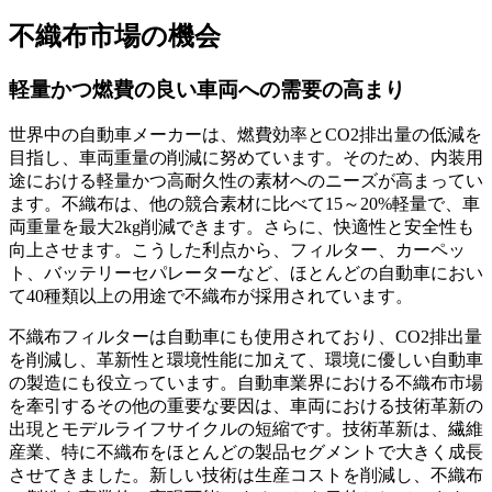
不織布市場の機会
軽量かつ燃費の良い車両への需要の高まり
世界中の自動車メーカーは、燃費効率とCO2排出量の低減を
目指し、車両重量の削減に努めています。そのため、内装用
途における軽量かつ高耐久性の素材へのニーズが高まってい
ます。不織布は、他の競合素材に比べて15～20%軽量で、車
両重量を最大2kg削減できます。さらに、快適性と安全性も
向上させます。こうした利点から、フィルター、カーペッ
ト、バッテリーセパレーターなど、ほとんどの自動車におい
て40種類以上の用途で不織布が採用されています。
不織布フィルターは自動車にも使用されており、CO2排出量
を削減し、革新性と環境性能に加えて、環境に優しい自動車
の製造にも役立っています。自動車業界における不織布市場
を牽引するその他の重要な要因は、車両における技術革新の
出現とモデルライフサイクルの短縮です。技術革新は、繊維
産業、特に不織布をほとんどの製品セグメントで大きく成長
させてきました。新しい技術は生産コストを削減し、不織布