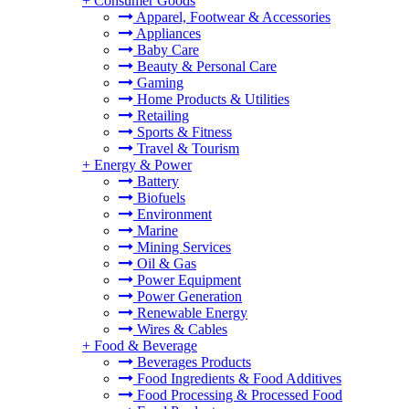
+
Consumer Goods
Apparel, Footwear & Accessories
Appliances
Baby Care
Beauty & Personal Care
Gaming
Home Products & Utilities
Retailing
Sports & Fitness
Travel & Tourism
+
Energy & Power
Battery
Biofuels
Environment
Marine
Mining Services
Oil & Gas
Power Equipment
Power Generation
Renewable Energy
Wires & Cables
+
Food & Beverage
Beverages Products
Food Ingredients & Food Additives
Food Processing & Processed Food