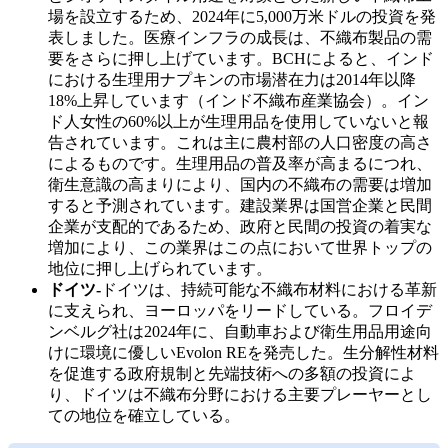
場を設立するため、2024年に5,000万米ドルの投資を発
表しました。医療インフラの成長は、不織布製品の需
要をさらに押し上げています。BCHによると、インド
における生理用ナプキンの市場潜在力は2014年以降
18%上昇しています（インド不織布産業協会）。イン
ド人女性の60%以上が生理用品を使用していないと報
告されています。これは主に農村部の人口密度の高さ
によるものです。生理用品の普及率が高まるにつれ、
衛生意識の高まりにより、国内の不織布の需要は増加
すると予測されています。建設業界は国営企業と民間
企業が支配的であるため、政府と民間の投資の着実な
増加により、この業界はこの点において世界トップの
地位に押し上げられています。
ドイツ-
ドイツは、持続可能な不織布材料における革新
に支えられ、ヨーロッパをリードしている。フロイデ
ンベルグ社は2024年に、自動車および衛生用品用途向
けに環境に優しいEvolon REを発売した。生分解性材料
を促進する政府規制と先端技術への多額の投資によ
り、ドイツは不織布分野における主要プレーヤーとし
ての地位を確立している。