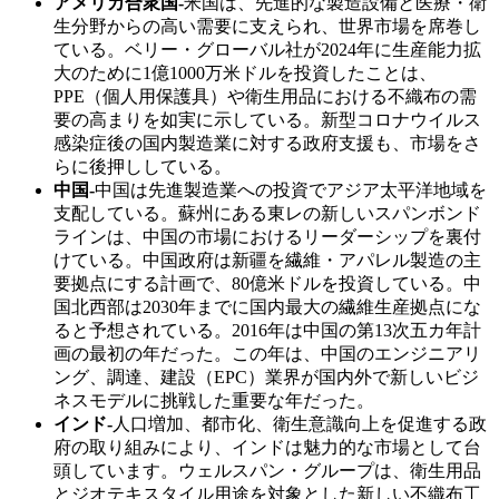
アメリカ合衆国-
米国は、先進的な製造設備と医療・衛
生分野からの高い需要に支えられ、世界市場を席巻し
ている。ベリー・グローバル社が2024年に生産能力拡
大のために1億1000万米ドルを投資したことは、
PPE（個人用保護具）や衛生用品における不織布の需
要の高まりを如実に示している。新型コロナウイルス
感染症後の国内製造業に対する政府支援も、市場をさ
らに後押ししている。
中国-
中国は先進製造業への投資でアジア太平洋地域を
支配している。蘇州にある東レの新しいスパンボンド
ラインは、中国の市場におけるリーダーシップを裏付
けている。中国政府は新疆を繊維・アパレル製造の主
要拠点にする計画で、80億米ドルを投資している。中
国北西部は2030年までに国内最大の繊維生産拠点にな
ると予想されている。2016年は中国の第13次五カ年計
画の最初の年だった。この年は、中国のエンジニアリ
ング、調達、建設（EPC）業界が国内外で新しいビジ
ネスモデルに挑戦した重要な年だった。
インド-
人口増加、都市化、衛生意識向上を促進する政
府の取り組みにより、インドは魅力的な市場として台
頭しています。ウェルスパン・グループは、衛生用品
とジオテキスタイル用途を対象とした新しい不織布工