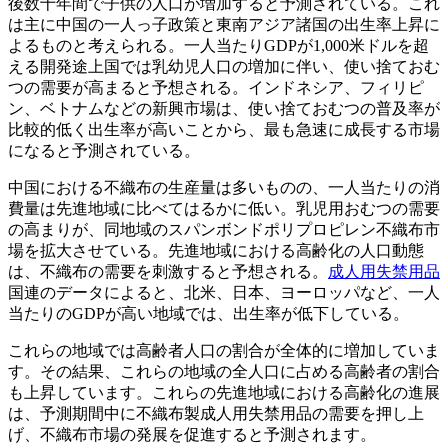
後数十年間で子供の人口が増加すると予測されている。これ
は主に中国の一人っ子政策と東南アジア諸国の出生率上昇に
よるものと考えられる。一人当たりGDPが1,000米ドルを超
える開発途上国では乳幼児人口の増加に伴い、使い捨ておむ
つの需要が高まると予想される。インドネシア、フィリピ
ン、ベトナムなどの新興市場は、使い捨ておむつの普及率が
比較的低く出生率が高いことから、最も急速に成長する市場
になると予測されている。
中国における不織布の生産量は多いものの、一人当たりの消
費量は先進地域に比べてはるかに低い。乳児用おむつの需要
の高まりが、同地域のスパンボンドポリプロピレン不織布市
場を拡大させている。先進地域における高齢化の人口動態
は、不織布の需要を刺激すると予想される。
成人用失禁用品
国連のデータによると、北米、日本、ヨーロッパなど、一人
当たりのGDPが高い地域では、出生率が低下している。
これらの地域では高齢者人口の割合が全体的に増加していま
す。その結果、これらの地域の全人口に占める高齢者の割合
も上昇しています。これらの先進地域における高齢化の進展
は、予測期間中に不織布製成人用失禁用品の需要を押し上
げ、不織布市場の発展を促進すると予測されます。