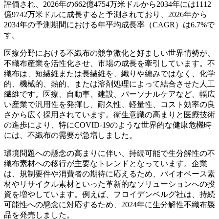
評価され、2026年の662億4754万米ドルから2034年には1112
億9742万米ドルに成長すると予測されており、2026年から
2034年の予測期間における年平均成長率（CAGR）は6.7%で
す。
医療分野における不織布の競争激化と好ましい世界情勢が、
不織布産業を活性化させ、市場の成長を牽引しています。不
織布は、短繊維または長繊維を、織りや編みではなく、化学
的、機械的、熱的、または溶剤処理によって結合させた人工
繊維です。医療、自動車、建設、パーソナルケアなど、幅広
い産業で汎用性を発揮し、耐久性、軽量性、コスト効率の良
さから広く採用されています。衛生意識の高まりと医療技術
の進歩により、特にCOVID-19のような世界的な健康危機時
には、不織布の需要が急増しました。
環境問題への懸念の高まりに伴い、持続可能で生分解性の不
織布素材への移行が主要なトレンドとなっています。企業
は、規制要件や消費者の期待に応えるため、バイオベース素
材やリサイクル素材といった革新的なソリューションへの投
資を増やしています。例えば、フロイデンベルグ社は、持続
可能性への懸念に対応するため、2024年に生分解性不織布製
品を発売しました。