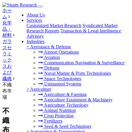
ホー
About Us
ム
Services
化学
Customized Market Research
Syndicated Market
品・
Research Reports
Transaction & Legal Intelligence
材料
Advisory
ガラ
Industries
+
Aerospace & Defense
スセ
Airport Operations
ラミ
Aviation
ック
Communication Navigation & Surveillance
スお
Defense
よび
Naval Marine & Ports Technologies
繊維
Space Technologies
Unmanned Systems
不織
+
Agriculture
布市
Agriculture & Farming
場
Agriculture Equipment & Machinery
Agriculture Technology
不
Animal Nutrition
Crop Protection
織
Fertilizers
Seed & Seed Technology
布
+
Automotive & Transportation