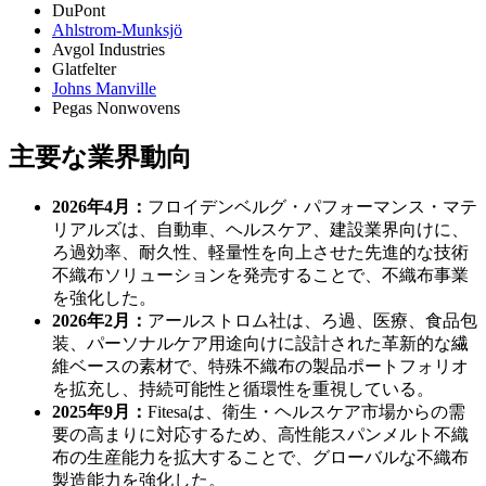
DuPont
Ahlstrom-Munksjö
Avgol Industries
Glatfelter
Johns Manville
Pegas Nonwovens
主要な業界動向
2026年4月：
フロイデンベルグ・パフォーマンス・マテ
リアルズは、自動車、ヘルスケア、建設業界向けに、
ろ過効率、耐久性、軽量性を向上させた先進的な技術
不織布ソリューションを発売することで、不織布事業
を強化した。
2026年2月：
アールストロム社は、ろ過、医療、食品包
装、パーソナルケア用途向けに設計された革新的な繊
維ベースの素材で、特殊不織布の製品ポートフォリオ
を拡充し、持続可能性と循環性を重視している。
2025年9月：
Fitesaは、衛生・ヘルスケア市場からの需
要の高まりに対応するため、高性能スパンメルト不織
布の生産能力を拡大することで、グローバルな不織布
製造能力を強化した。