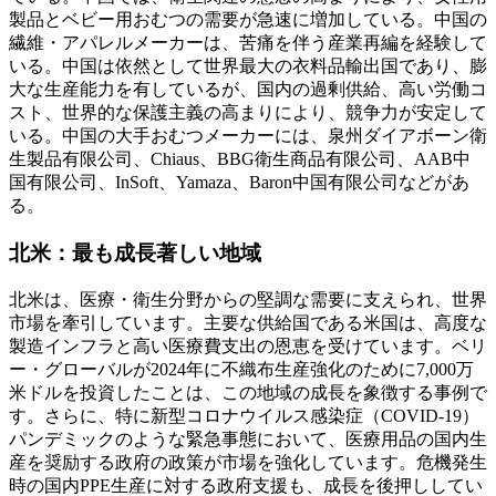
製品とベビー用おむつの需要が急速に増加している。中国の
繊維・アパレルメーカーは、苦痛を伴う産業再編を経験して
いる。中国は依然として世界最大の衣料品輸出国であり、膨
大な生産能力を有しているが、国内の過剰供給、高い労働コ
スト、世界的な保護主義の高まりにより、競争力が安定して
いる。中国の大手おむつメーカーには、泉州ダイアボーン衛
生製品有限公司、Chiaus、BBG衛生商品有限公司、AAB中
国有限公司、InSoft、Yamaza、Baron中国有限公司などがあ
る。
北米：最も成長著しい地域
北米は、医療・衛生分野からの堅調な需要に支えられ、世界
市場を牽引しています。主要な供給国である米国は、高度な
製造インフラと高い医療費支出の恩恵を受けています。ベリ
ー・グローバルが2024年に不織布生産強化のために7,000万
米ドルを投資したことは、この地域の成長を象徴する事例で
す。さらに、特に新型コロナウイルス感染症（COVID-19）
パンデミックのような緊急事態において、医療用品の国内生
産を奨励する政府の政策が市場を強化しています。危機発生
時の国内PPE生産に対する政府支援も、成長を後押ししてい