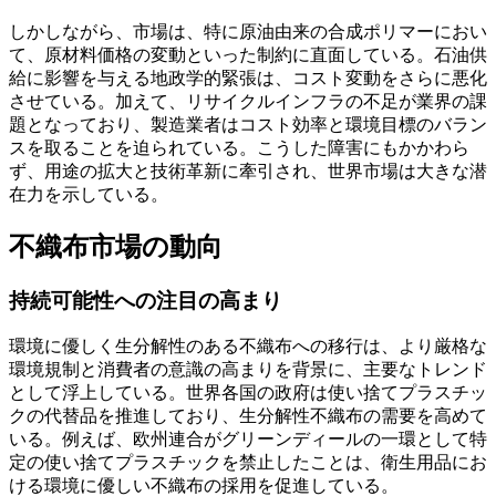
しかしながら、市場は、特に原油由来の合成ポリマーにおい
て、原材料価格の変動といった制約に直面している。石油供
給に影響を与える地政学的緊張は、コスト変動をさらに悪化
させている。加えて、リサイクルインフラの不足が業界の課
題となっており、製造業者はコスト効率と環境目標のバラン
スを取ることを迫られている。こうした障害にもかかわら
ず、用途の拡大と技術革新に牽引され、世界市場は大きな潜
在力を示している。
不織布市場の動向
持続可能性への注目の高まり
環境に優しく生分解性のある不織布への移行は、より厳格な
環境規制と消費者の意識の高まりを背景に、主要なトレンド
として浮上している。世界各国の政府は使い捨てプラスチッ
クの代替品を推進しており、生分解性不織布の需要を高めて
いる。例えば、欧州連合がグリーンディールの一環として特
定の使い捨てプラスチックを禁止したことは、衛生用品にお
ける環境に優しい不織布の採用を促進している。