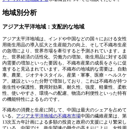
地域別分析
アジア太平洋地域：支配的な地域
アジア太平洋地域は、インドや中国などの国々における女性
用衛生用品の導入拡大と生産能力の向上、そして不織布生産
の急増により、世界市場を牽引すると予測されています。ま
た、世界経済の活性化、労働力の増加、衛生用品に対する国
内需要の増加といった要因も、不織布産業の成長をさらに促
進すると見込まれています。不織布の地域的な需要は、自動
車、農業、ジオテキスタイル、産業・軍事、医療・ヘルスケ
ア、建設といった分野で増加しており、これは不織布が持つ
衛生性や保護性、費用対効果、耐久性、強度、軽量性、柔軟
性、使いやすさ、環境への配慮、物流の利便性といった特有
の機能特性によるものです。
不織布の消費と生産に関して、中国は最大のシェアを占めて
いる。
アジア太平洋地域の不織布市場
中国の繊維産業は、第
13次五カ年計画による多額の投資と政府の支援により繁栄し
ている。中国では、衛生関連の懸念の高まりにより、女性用