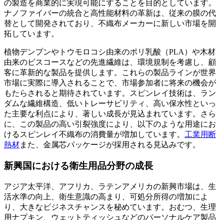
の製造を商業的に実現可能にすることを目的としています。
ナノファイバーの統合と高性能材料の革新は、従来の膜の代
替として開発されており、不織布メーカーに新しい市場を開
拓しています。
植物デンプンやトウモロコシ由来のポリ乳酸（PLA）や木材
由来のビスコースなどの先進繊維は、環境規制を考慮し、顧
客に革新的な製品を提供します。これらの製品ラインが世界
市場に実際に導入されることで、市場参加者に将来の機会が
もたらされると期待されています。スピンレイ技術は、ラン
ダムな繊維構造、低いトレーサビリティ、高い保水性といっ
た主要な利点により、著しい成長が見込まれています。さら
に、この製品の高い引裂強度により、以下のような用途にお
けるスピンレイ不織布の消費量が増加しています。
工業用断
熱材
また、金属芯パッケージが採用される見込みです。
新興国における衛生用品分野の成長
アジア太平洋、アフリカ、ラテンアメリカの新興市場は、生
活水準の向上、衛生意識の高まり、可処分所得の増加によ
り、大きなビジネスチャンスを秘めています。おむつ、生理
用ナプキン、ウェットティッシュなどのパーソナルケア製品