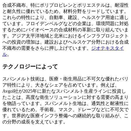
合成不織布、特にポリプロピレンとポリエステルは、耐湿性
と耐久性に優れているため、材料分野をリードしています。
これらの特性により、自動車、建設、ヘルスケア用途に適し
ています。フロイデンベルグなどの企業は、環境問題に対処
するためにバイオベースの合成材料の革新に取り組んでいま
す。アジア太平洋地域と北米におけるインフラプロジェクト
への投資の増加は、建設およびヘルスケア分野における合成
不織布の需要をさらに押し上げています。
ジオテキスタイ
ル
。
テクノロジーによって
スパンメルト技術は、医療・衛生用品に不可欠な優れたバリ
ア特性により、大きなシェアを占めています。例えば、
Avgol社が2025年に新たなスパンメルト生産ラインに投資し
たことは、高度な衛生ソリューションに対する需要の高まり
を物語っています。スパンメルト生地は、通気性と耐液性に
優れているため、手術着、マスク、ドレープなどに不可欠で
す。世界的な医療インフラ整備への継続的な取り組みが、こ
の分野の成長を支えています。