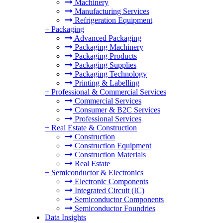
Machinery
Manufacturing Services
Refrigeration Equipment
+
Packaging
Advanced Packaging
Packaging Machinery
Packaging Products
Packaging Supplies
Packaging Technology
Printing & Labelling
+
Professional & Commercial Services
Commercial Services
Consumer & B2C Services
Professional Services
+
Real Estate & Construction
Construction
Construction Equipment
Construction Materials
Real Estate
+
Semiconductor & Electronics
Electronic Components
Integrated Circuit (IC)
Semiconductor Components
Semiconductor Foundries
Data Insights