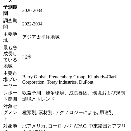
予測期
2026-2034
間
調査期
2022-2034
間
主要地
アジア太平洋地域
域
最も急
成長し
北米
ている
地域
主要市
Berry Global, Freudenberg Group, Kimberly-Clark
場プレ
Corporation, Toray Industries, DuPont
ーヤー
レポー
収益予測、競争環境、成長要因、環境および規制
ト範囲
環境とトレンド
対象セ
グメン
種類別, 素材別, テクノロジーによる, 用途別
ト
対象地
北アメリカ, ヨーロッパ, APAC, 中東諸国とアフリ