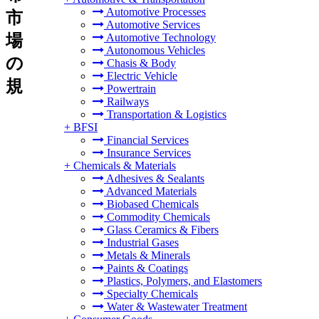
Automotive Processes
市
Automotive Services
場
Automotive Technology
Autonomous Vehicles
の
Chasis & Body
Electric Vehicle
規
Powertrain
Railways
Transportation & Logistics
+
BFSI
Financial Services
Insurance Services
+
Chemicals & Materials
Adhesives & Sealants
Advanced Materials
Biobased Chemicals
Commodity Chemicals
Glass Ceramics & Fibers
Industrial Gases
Metals & Minerals
Paints & Coatings
Plastics, Polymers, and Elastomers
Specialty Chemicals
Water & Wastewater Treatment