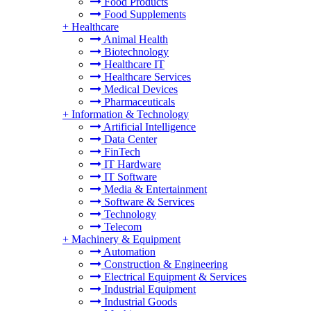
Food Products
Food Supplements
+
Healthcare
Animal Health
Biotechnology
Healthcare IT
Healthcare Services
Medical Devices
Pharmaceuticals
+
Information & Technology
Artificial Intelligence
Data Center
FinTech
IT Hardware
IT Software
Media & Entertainment
Software & Services
Technology
Telecom
+
Machinery & Equipment
Automation
Construction & Engineering
Electrical Equipment & Services
Industrial Equipment
Industrial Goods