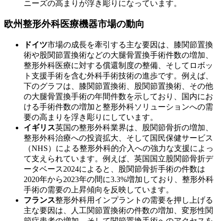
ニーズの高まりが浮き彫りになっています。
欧州整形外科医療機器市場の動向
ドイツ
市場の成長を牽引する主な要因は、膝関節置換
術や股関節置換術などの大腿骨置換手術件数の増加、
整形外科医療に対する償還制度の整備、そしてロボッ
ト支援手術を含む外科手術技術の進歩です。例えば、
下のグラフは、膝関節置換術、股関節置換術、その他
の大腿骨置換手術の年間件数を示しており、国内にお
ける手術件数の増加と整形外科ソリューションへの需
要の高まりを浮き彫りにしています。
イギリス
英国の整形外科業界は、股関節骨折の増加、
整形外科治療への投資拡大、そして国民保健サービス
（NHS）による整形外科的介入への強力な支援によっ
て支えられています。例えば、英国国立股関節骨折デ
ータベース2024によると、股関節骨折手術の件数は
2020年から2023年の間に3.3%増加しており、整形外科
手術の需要の上昇傾向を反映しています。
フランス
整形外科用インプラントの需要を押し上げる
主な要因は、人工関節置換術の件数の増加、変形性関
節症患者の増加、そして関節置換手術へのアクセスを