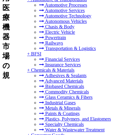
Automotive Processes
医
Automotive Services
Automotive Technology
療
Autonomous Vehicles
機
Chasis & Body
Electric Vehicle
器
Powertrain
Railways
市
Transportation & Logistics
+
BFSI
場
Financial Services
の
Insurance Services
+
Chemicals & Materials
規
Adhesives & Sealants
Advanced Materials
Biobased Chemicals
Commodity Chemicals
Glass Ceramics & Fibers
Industrial Gases
Metals & Minerals
Paints & Coatings
Plastics, Polymers, and Elastomers
Specialty Chemicals
Water & Wastewater Treatment