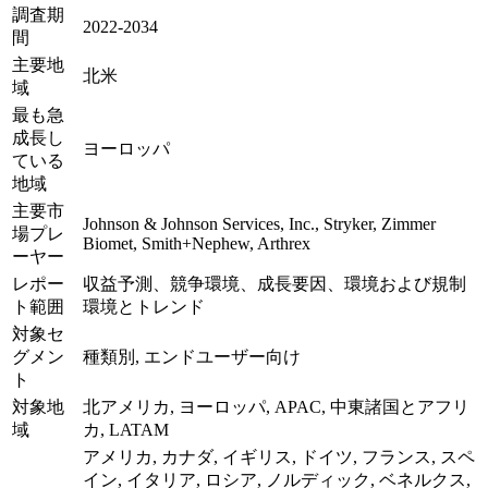
調査期
2022-2034
間
主要地
北米
域
最も急
成長し
ヨーロッパ
ている
地域
主要市
Johnson & Johnson Services, Inc., Stryker, Zimmer
場プレ
Biomet, Smith+Nephew, Arthrex
ーヤー
レポー
収益予測、競争環境、成長要因、環境および規制
ト範囲
環境とトレンド
対象セ
グメン
種類別, エンドユーザー向け
ト
対象地
北アメリカ, ヨーロッパ, APAC, 中東諸国とアフリ
域
カ, LATAM
アメリカ, カナダ, イギリス, ドイツ, フランス, スペ
イン, イタリア, ロシア, ノルディック, ベネルクス,