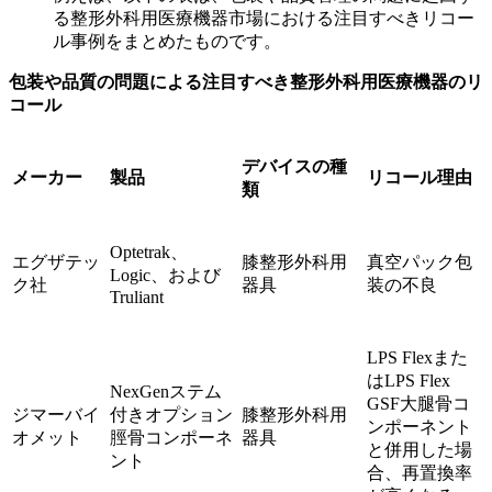
る整形外科用医療機器市場における注目すべきリコー
ル事例をまとめたものです。
包装や品質の問題による注目すべき整形外科用医療機器のリ
コール
デバイスの種
メーカー
製品
リコール理由
類
Optetrak、
エグザテッ
膝整形外科用
真空パック包
Logic、および
ク社
器具
装の不良
Truliant
LPS Flexまた
はLPS Flex
NexGenステム
GSF大腿骨コ
ジマーバイ
付きオプション
膝整形外科用
ンポーネント
オメット
脛骨コンポーネ
器具
と併用した場
ント
合、再置換率