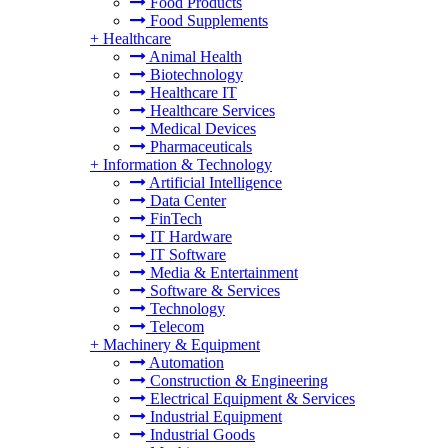
Food Products
Food Supplements
+
Healthcare
Animal Health
Biotechnology
Healthcare IT
Healthcare Services
Medical Devices
Pharmaceuticals
+
Information & Technology
Artificial Intelligence
Data Center
FinTech
IT Hardware
IT Software
Media & Entertainment
Software & Services
Technology
Telecom
+
Machinery & Equipment
Automation
Construction & Engineering
Electrical Equipment & Services
Industrial Equipment
Industrial Goods