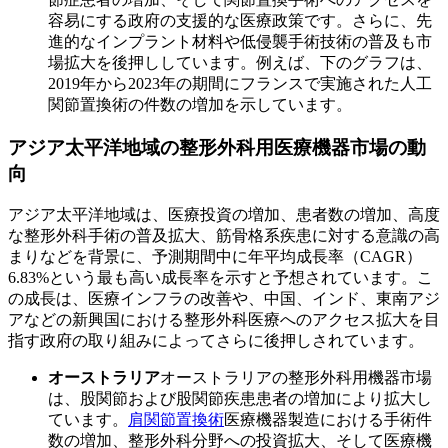
容易にする政府の支援的な医療政策です。さらに、先
進的なインプラント材料や低侵襲手術技術の普及も市
場拡大を後押ししています。例えば、下のグラフは、
2019年から2023年の期間にフランスで実施された人工
関節置換術の件数の増加を示しています。
アジア太平洋地域の整形外科用医療機器市場の動
向
アジア太平洋地域は、医療投資の増加、患者数の増加、高度
な整形外科手術の普及拡大、筋骨格系疾患に対する意識の高
まりなどを背景に、予測期間中に年平均成長率（CAGR）
6.83%という最も高い成長率を示すと予想されています。こ
の成長は、医療インフラの改善や、中国、インド、東南アジ
アなどの新興国における整形外科医療へのアクセス拡大を目
指す政府の取り組みによってさらに後押しされています。
オーストラリア
オーストラリアの整形外科用機器市場
は、股関節および股関節疾患患者の増加により拡大し
ています。
肩関節置換術
医療機器製造における手術件
数の増加、整形外科分野への投資拡大、そして医療機