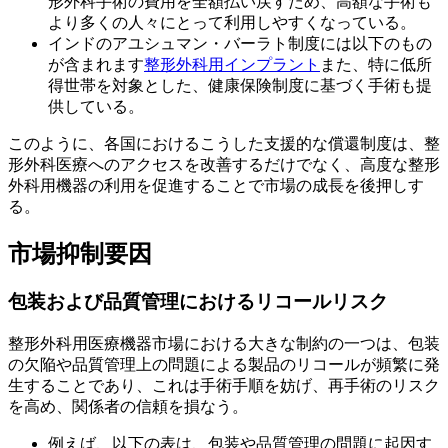
形外科手術の費用を全額払い戻すため、高額な手術も
より多くの人々にとって利用しやすくなっている。
インドのアユシュマン・バーラト制度には以下のもの
が含まれます
整形外科用インプラント
また、特に低所
得世帯を対象とした、健康保険制度に基づく手術も提
供している。
このように、各国におけるこうした支援的な償還制度は、整
形外科医療へのアクセスを改善するだけでなく、高度な整形
外科用機器の利用を促進することで市場の成長を後押しす
る。
市場抑制要因
包装および品質管理におけるリコールリスク
整形外科用医療機器市場における大きな制約の一つは、包装
の欠陥や品質管理上の問題による製品のリコールが頻繁に発
生することであり、これは手術手順を妨げ、再手術のリスク
を高め、関係者の信頼を損なう。
例えば、以下の表は、包装や品質管理の問題に起因す