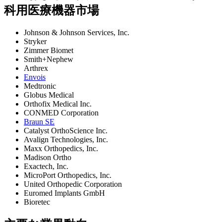
科用医療機器市場
Johnson & Johnson Services, Inc.
Stryker
Zimmer Biomet
Smith+Nephew
Arthrex
Envois
Medtronic
Globus Medical
Orthofix Medical Inc.
CONMED Corporation
Braun SE
Catalyst OrthoScience Inc.
Avalign Technologies, Inc.
Maxx Orthopedics, Inc.
Madison Ortho
Exactech, Inc.
MicroPort Orthopedics, Inc.
United Orthopedic Corporation
Euromed Implants GmbH
Bioretec