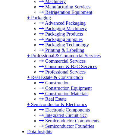
Machinery
Manufacturing Services
Refrigeration Equipment
+
Packaging
Advanced Packaging
Packaging Machinery
Packaging Products
Packaging Supplies
Packaging Technology
Printing & Labelling
+
Professional & Commercial Services
Commercial Services
Consumer & B2C Services
Professional Services
+
Real Estate & Construction
Construction
Construction Equipment
Construction Materials
Real Estate
+
Semiconductor & Electronics
Electronic Components
Integrated Circuit (IC)
Semiconductor Components
Semiconductor Foundries
Data Insights