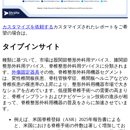
カスタマイズを依頼する
カスタマイズされたレポートをご希
望の場合は。
タイプインサイト
種類に基づいて、市場は股関節整形外科用デバイス、膝関節
整形外科用デバイス、脊椎整形外科用デバイスに分類されま
す。
外傷固定器具
その他。脊椎整形外科用機器セグメント
は、変性椎間板疾患、脊柱管狭窄症、椎間板ヘルニアなどの
脊椎疾患の罹患率の上昇により、整形外科用機器市場で大き
なシェアを占めています。低侵襲脊椎手術への需要の高まり
と、脊椎インプラントおよびナビゲーション技術の進歩が相
まって、脊椎整形外科用機器の普及をさらに加速させていま
す。
例えば、米国脊椎登録（ASR）2025年報告書による
と、米国における脊椎手術の件数は著しく増加してお