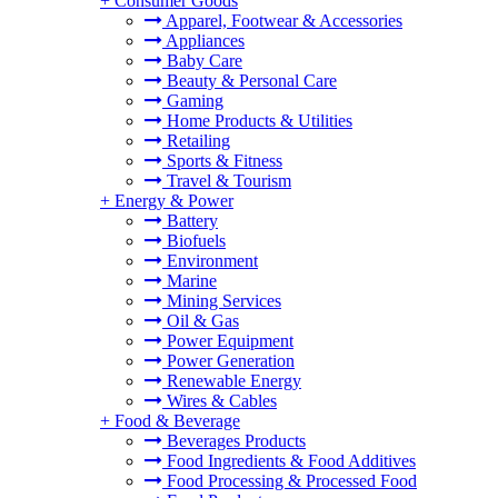
+
Consumer Goods
Apparel, Footwear & Accessories
Appliances
Baby Care
Beauty & Personal Care
Gaming
Home Products & Utilities
Retailing
Sports & Fitness
Travel & Tourism
+
Energy & Power
Battery
Biofuels
Environment
Marine
Mining Services
Oil & Gas
Power Equipment
Power Generation
Renewable Energy
Wires & Cables
+
Food & Beverage
Beverages Products
Food Ingredients & Food Additives
Food Processing & Processed Food