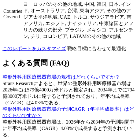
ヨーロッパのその他の地域, 中国, 韓国, 日本, イン
ド, オーストラリア, 台湾, 東南アジア, その他のア
Countries
Covered
ジア太平洋地域, UAE, トルコ, サウジアラビア, 南
アフリカ, エジプト, ナイジェリア, 中東諸国とアフ
リカの残りの部分, ブラジル, メキシコ, アルゼンチ
ン, チリ, コロンビア, LATAMのその他の地域
このレポートをカスタマイズ
戦略目標に合わせて最適化
よくある質問 (FAQ)
整形外科用医療機器市場の規模はどれくらいですか？
Straits Researchによると、世界の整形外科用医療機器市場は
2026年には579億4000万米ドルと推定され、2034年までに794
億8000万米ドルに達すると予測されており、年平均成長率
（CAGR）は4.03%である。
整形外科用医療機器市場の予測CAGR（年平均成長率）はど
のくらいですか？
整形外科用医療機器市場は、2026年から2034年の予測期間中
に年平均成長率（CAGR）4.03%で成長すると予測されてい
る。