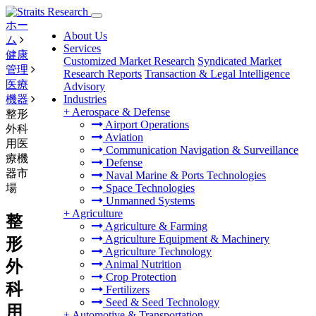
ホー
About Us
ム
Services
健康
Customized Market Research
Syndicated Market
管理
Research Reports
Transaction & Legal Intelligence
医療
Advisory
機器
Industries
+
Aerospace & Defense
整形
Airport Operations
外科
Aviation
用医
Communication Navigation & Surveillance
療機
Defense
器市
Naval Marine & Ports Technologies
場
Space Technologies
Unmanned Systems
+
Agriculture
整
Agriculture & Farming
Agriculture Equipment & Machinery
形
Agriculture Technology
外
Animal Nutrition
Crop Protection
科
Fertilizers
Seed & Seed Technology
用
+
Automotive & Transportation