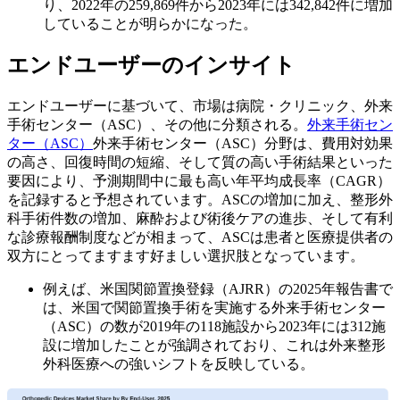
り、2022年の259,869件から2023年には342,842件に増加
していることが明らかになった。
エンドユーザーのインサイト
エンドユーザーに基づいて、市場は病院・クリニック、外来
手術センター（ASC）、その他に分類される。
外来手術セン
ター（ASC）
外来手術センター（ASC）分野は、費用対効果
の高さ、回復時間の短縮、そして質の高い手術結果といった
要因により、予測期間中に最も高い年平均成長率（CAGR）
を記録すると予想されています。ASCの増加に加え、整形外
科手術件数の増加、麻酔および術後ケアの進歩、そして有利
な診療報酬制度などが相まって、ASCは患者と医療提供者の
双方にとってますます好ましい選択肢となっています。
例えば、米国関節置換登録（AJRR）の2025年報告書で
は、米国で関節置換手術を実施する外来手術センター
（ASC）の数が2019年の118施設から2023年には312施
設に増加したことが強調されており、これは外来整形
外科医療への強いシフトを反映している。