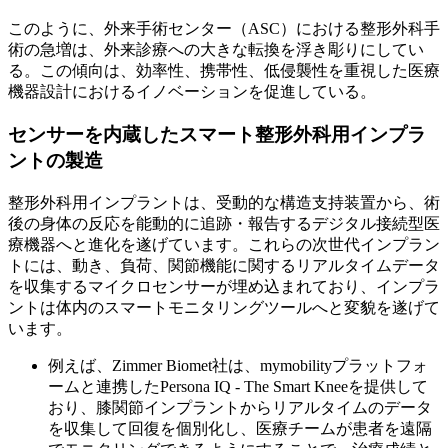
このように、外来手術センター（ASC）における整形外科手
術の急増は、外来診療への大きな転換を浮き彫りにしてい
る。この傾向は、効率性、携帯性、低侵襲性を重視した医療
機器設計におけるイノベーションを促進している。
センサーを内蔵したスマート整形外科用インプラ
ントの製造
整形外科用インプラントは、受動的な構造支持装置から、術
後の身体の反応を能動的に追跡・報告するデジタル接続型医
療機器へと進化を遂げています。これらの次世代インプラン
トには、動き、負荷、関節機能に関するリアルタイムデータ
を収集するマイクロセンサーが埋​​め込まれており、インプラ
ントは体内のスマートモニタリングツールへと変貌を遂げて
います。
例えば、Zimmer Biomet社は、mymobilityプラットフォ
ームと連携したPersona IQ - The Smart Kneeを提供して
おり、膝関節インプラントからリアルタイムのデータ
を収集して回復を個別化し、医療チームが患者を遠隔