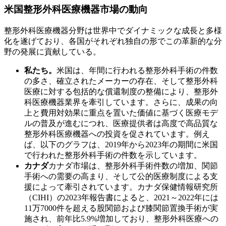
米国整形外科医療機器市場の動向
整形外科医療機器分野は世界中でダイナミックな成長と多様
化を遂げており、各国がそれぞれ独自の形でこの革新的な分
野の発展に貢献している。
私たち。
米国は、年間に行われる整形外科手術の件数
の多さ、確立されたメーカーの存在、そして整形外科
医療に対する包括的な償還制度の整備により、整形外
科医療機器業界を牽引しています。さらに、成果の向
上と費用対効果に重点を置いた価値に基づく医療モデ
ルの普及が進むにつれ、医療提供者は高度で高品質な
整形外科医療機器への投資を促されています。例え
ば、以下のグラフは、2019年から2023年の期間に米国
で行われた整形外科手術の件数を示しています。
カナダ
カナダ市場は、整形外科手術件数の増加、関節
手術への需要の高まり、そして公的医療制度による支
援によって牽引されています。カナダ保健情報研究所
（CIHI）の2023年報告書によると、2021～2022年には
11万7000件を超える股関節および膝関節置換手術が実
施され、前年比5.9%増加しており、整形外科医療への