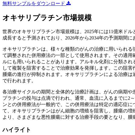
無料サンプルをダウンロード
オキサリプラチン市場規模
世界のオキサリプラチン市場規模は、2025年には11億米ドルと評
成長すると予測されており、2026年から2034年の予測期間に
オキサリプラチンは、様々な種類のがんの治療に用いられる
て調整された併用療法の一部として使用されます。その適用
ルにも用いられることがあります。アルキル化剤に分類され
して複製を阻害することで治療効果を発揮します。この阻害
腫瘍の進行が抑制されます。オキサリプラチンによる治療は
で行われます。
各治療サイクルの期間と全体的な治療計画は、がんの病期や
プラチンの投与は点滴で行われ、通常、血流に入るまでに2～
ンとの併用療法が一般的で、この併用療法は特定の適応症に
て、オキサリプラチンはがん細胞の増殖を阻害し、腫瘍の増
より、さまざまな悪性腫瘍に対する治療手段の要となり、腫
ハイライト