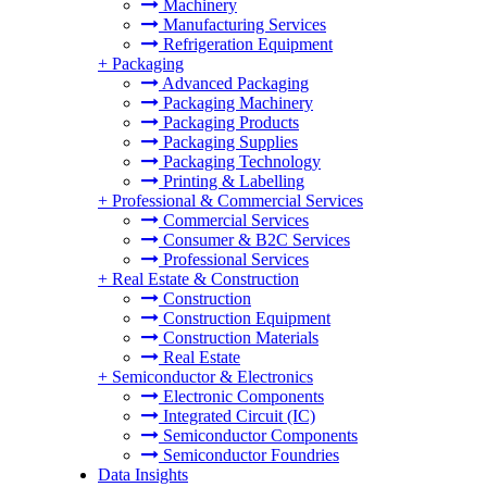
Machinery
Manufacturing Services
Refrigeration Equipment
+
Packaging
Advanced Packaging
Packaging Machinery
Packaging Products
Packaging Supplies
Packaging Technology
Printing & Labelling
+
Professional & Commercial Services
Commercial Services
Consumer & B2C Services
Professional Services
+
Real Estate & Construction
Construction
Construction Equipment
Construction Materials
Real Estate
+
Semiconductor & Electronics
Electronic Components
Integrated Circuit (IC)
Semiconductor Components
Semiconductor Foundries
Data Insights