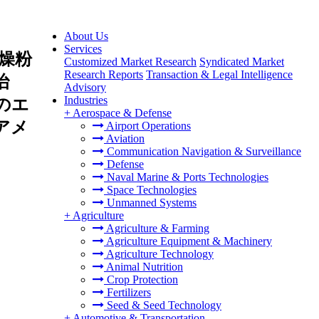
About Us
Services
燥粉
Customized Market Research
Syndicated Market
Research Reports
Transaction & Legal Intelligence
治
Advisory
Industries
のエ
+
Aerospace & Defense
アメ
Airport Operations
Aviation
Communication Navigation & Surveillance
Defense
Naval Marine & Ports Technologies
Space Technologies
Unmanned Systems
+
Agriculture
Agriculture & Farming
Agriculture Equipment & Machinery
Agriculture Technology
Animal Nutrition
Crop Protection
Fertilizers
Seed & Seed Technology
+
Automotive & Transportation