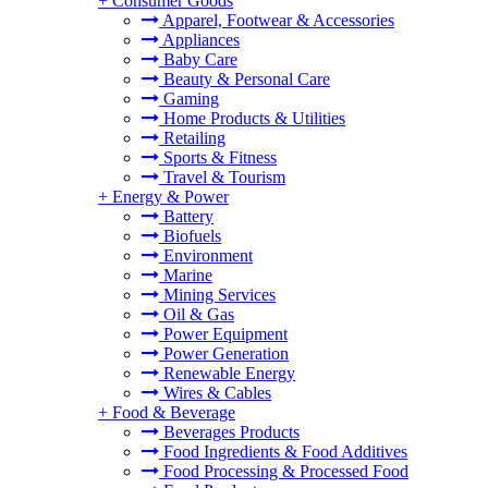
+
Consumer Goods
Apparel, Footwear & Accessories
Appliances
Baby Care
Beauty & Personal Care
Gaming
Home Products & Utilities
Retailing
Sports & Fitness
Travel & Tourism
+
Energy & Power
Battery
Biofuels
Environment
Marine
Mining Services
Oil & Gas
Power Equipment
Power Generation
Renewable Energy
Wires & Cables
+
Food & Beverage
Beverages Products
Food Ingredients & Food Additives
Food Processing & Processed Food