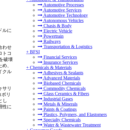
Automotive Processes
Automotive Services
Automotive Technology
Autonomous Vehicles
Chasis & Body
ドルに
Electric Vehicle
Powertrain
Railways
Transportation & Logistics
合わせ
+
BFSI
ロトコ
Financial Services
を破壊
Insurance Services
ため、
+
Chemicals & Materials
イクル
Adhesives & Sealants
Advanced Materials
Biobased Chemicals
キサリ
Commodity Chemicals
Glass Ceramics & Fibers
コボリ
Industrial Gases
とし
Metals & Minerals
用性に
Paints & Coatings
Plastics, Polymers, and Elastomers
Specialty Chemicals
Water & Wastewater Treatment