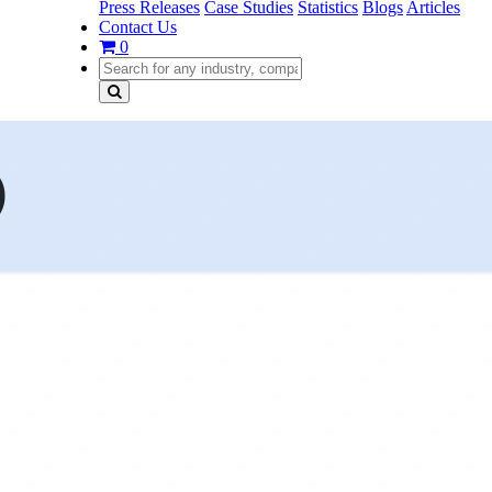
Press Releases
Case Studies
Statistics
Blogs
Articles
Contact Us
0