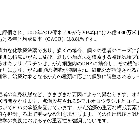
価され、2026年の12億米ドルから2034年には23億5000万米
おける年平均成長率（CAGR）は8.81%です。
強力な化学療法薬であり、多くの場合、個々の患者のニーズに
範囲は幅広いがんに及び、新しい治療法を模索する臨床試験プ
るオキサリプラチンは、がん細胞内のDNAに結合し、その構造
作用により、がん細胞の増殖が抑制され、細胞死が誘導される
通常、治療対象となるがんの種類に応じて個別に調整されるサ
患者の全身状態など、さまざまな要因によって異なります。オ
6時間かかります。点滴投与される5-フルオロウラシルとロイ
ついてFDAの承認を受けています。がん治療の重要な構成要素
殖を抑制する上で重要な役割を果たします。その作用機序と汎
瘍学の実践におけるその重要性を強調しています。