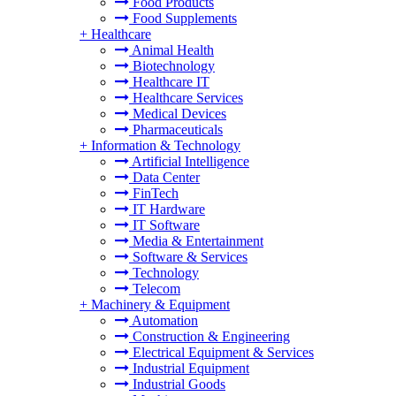
Food Products
Food Supplements
+
Healthcare
Animal Health
Biotechnology
Healthcare IT
Healthcare Services
Medical Devices
Pharmaceuticals
+
Information & Technology
Artificial Intelligence
Data Center
FinTech
IT Hardware
IT Software
Media & Entertainment
Software & Services
Technology
Telecom
+
Machinery & Equipment
Automation
Construction & Engineering
Electrical Equipment & Services
Industrial Equipment
Industrial Goods