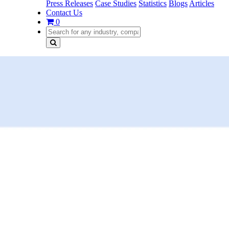
Press Releases
Case Studies
Statistics
Blogs
Articles
Contact Us
0