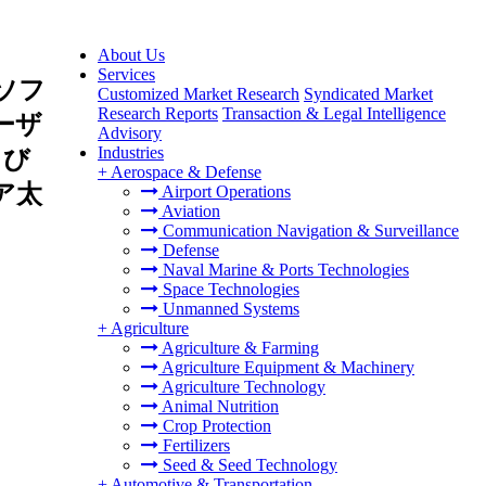
About Us
Services
ソフ
Customized Market Research
Syndicated Market
Research Reports
Transaction & Legal Intelligence
ーザ
Advisory
Industries
よび
+
Aerospace & Defense
ア太
Airport Operations
Aviation
Communication Navigation & Surveillance
Defense
Naval Marine & Ports Technologies
Space Technologies
Unmanned Systems
+
Agriculture
Agriculture & Farming
Agriculture Equipment & Machinery
Agriculture Technology
Animal Nutrition
Crop Protection
Fertilizers
Seed & Seed Technology
+
Automotive & Transportation