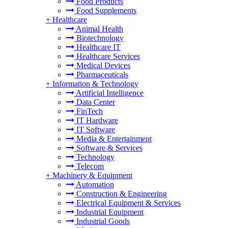
Food Products
Food Supplements
+
Healthcare
Animal Health
Biotechnology
Healthcare IT
Healthcare Services
Medical Devices
Pharmaceuticals
+
Information & Technology
Artificial Intelligence
Data Center
FinTech
IT Hardware
IT Software
Media & Entertainment
Software & Services
Technology
Telecom
+
Machinery & Equipment
Automation
Construction & Engineering
Electrical Equipment & Services
Industrial Equipment
Industrial Goods