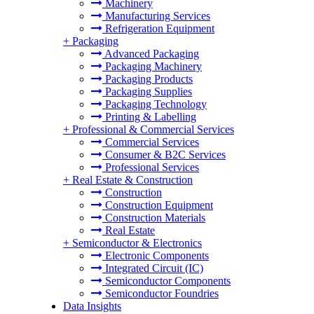
Machinery
Manufacturing Services
Refrigeration Equipment
+
Packaging
Advanced Packaging
Packaging Machinery
Packaging Products
Packaging Supplies
Packaging Technology
Printing & Labelling
+
Professional & Commercial Services
Commercial Services
Consumer & B2C Services
Professional Services
+
Real Estate & Construction
Construction
Construction Equipment
Construction Materials
Real Estate
+
Semiconductor & Electronics
Electronic Components
Integrated Circuit (IC)
Semiconductor Components
Semiconductor Foundries
Data Insights