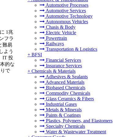
Automotive Processes
Automotive Services
Automotive Technology
Autonomous Vehicles
Chasis & Body
に 1兆
Electric Vehicle
Powertrain
インフラ
Railways
と難易
Transportation & Logistics
しよう
+
BFSI
IT 投
Financial Services
根本的な
Insurance Services
まりで
+
Chemicals & Materials
Adhesives & Sealants
Advanced Materials
Biobased Chemicals
Commodity Chemicals
Glass Ceramics & Fibers
Industrial Gases
Metals & Minerals
Paints & Coatings
Plastics, Polymers, and Elastomers
Specialty Chemicals
Water & Wastewater Treatment