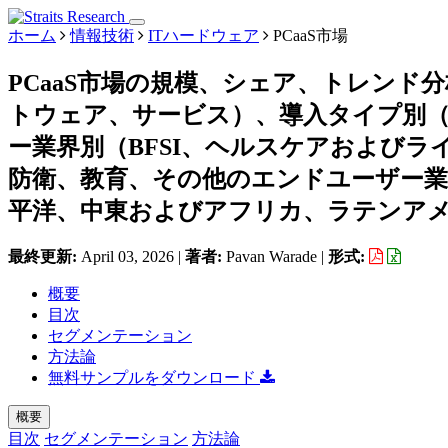
ホーム
情報技術
ITハードウェア
PCaaS市場
PCaaS市場の規模、シェア、トレン
トウェア、サービス）、導入タイプ別（
ー業界別（BFSI、ヘルスケアおよびラ
防衛、教育、その他のエンドユーザー業
平洋、中東およびアフリカ、ラテンアメリカ
最終更新:
April 03, 2026
|
著者:
Pavan Warade
|
形式:
概要
目次
セグメンテーション
方法論
無料サンプルをダウンロード
概要
目次
セグメンテーション
方法論