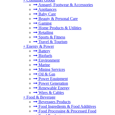
+
Consumer Goods
Apparel, Footwear & Accessories
Appliances
Baby Care
Beauty & Personal Care
Gaming
Home Products & Utilities
Retailing
Sports & Fitness
Travel & Tourism
+
Energy & Power
Battery
Biofuels
Environment
Marine
Mining Services
Oil & Gas
Power Equipment
Power Generation
Renewable Energy
Wires & Cables
+
Food & Beverage
Beverages Products
Food Ingredients & Food Additives
Food Processing & Processed Food